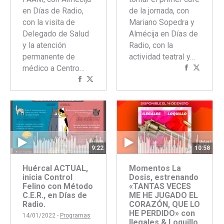
en Días de Radio,
de la jornada, con
con la visita de
Mariano Sopedra y
Delegado de Salud
Almécija en Días de
y la atención
Radio, con la
permanente de
actividad teatral y…
médico a Centro…
Comparti
Compar
Compartir
Compartir
con
con
con
con
Faceboo
Twitte
Facebook
Twitter
9:22
10:58
Huércal ACTUAL,
Momentos La
inicia Control
Dosis, estrenando
Felino con Método
«TANTAS VECES
C.E.R., en Días de
ME HE JUGADO EL
Radio.
CORAZÓN, QUE LO
HE PERDIDO» con
14/01/2022 -
Programas
Ilegales & Loquillo,