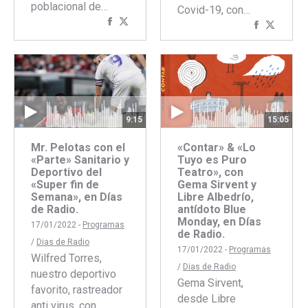
poblacional de…
Covid-19, con…
Compartir
Compartir
Comparti
Compar
con
con
con
con
Facebook
Twitter
Faceboo
Twitte
9:15
15:05
Mr. Pelotas con el
«Contar» & «Lo
«Parte» Sanitario y
Tuyo es Puro
Deportivo del
Teatro», con
«Super fin de
Gema Sirvent y
Semana», en Días
Libre Albedrío,
de Radio.
antídoto Blue
Monday, en Días
17/01/2022 -
Programas
de Radio.
/
Dias de Radio
17/01/2022 -
Programas
Wilfred Torres,
/
Dias de Radio
nuestro deportivo
Gema Sirvent,
favorito, rastreador
desde Libre
anti virus, con