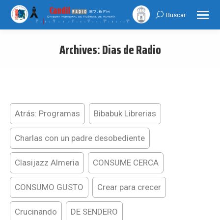
Buscar
Search:
Archives:
Dias de Radio
You are here:
Atrás: Programas
Bibabuk Librerias
Charlas con un padre desobediente
Clasijazz Almeria
CONSUME CERCA
CONSUMO GUSTO
Crear para crecer
Crucinando
DE SENDERO