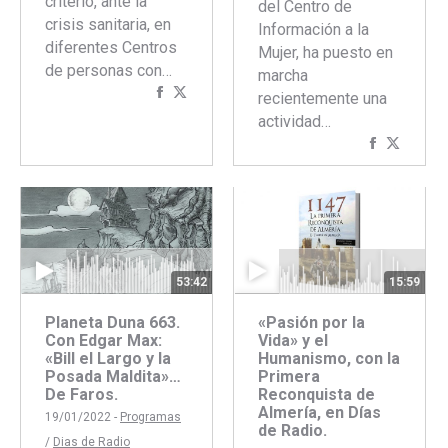
criterio, ante la
del Centro de
crisis sanitaria, en
Información a la
diferentes Centros
Mujer, ha puesto en
de personas con…
marcha
Compartir
Compartir
recientemente una
con
con
actividad…
Facebook
Twitter
Comparti
Compar
con
con
Faceboo
Twitte
53:42
15:59
Planeta Duna 663.
«Pasión por la
Con Edgar Max:
Vida» y el
«Bill el Largo y la
Humanismo, con la
Posada Maldita»…
Primera
De Faros.
Reconquista de
Almería, en Días
19/01/2022 -
Programas
de Radio.
/
Dias de Radio