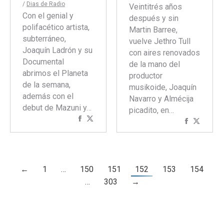
/
Dias de Radio
Veintitrés años
Con el genial y
después y sin
polifacético artista,
Martin Barree,
subterráneo,
vuelve Jethro Tull
Joaquín Ladrón y su
con aires renovados
Documental
de la mano del
abrimos el Planeta
productor
de la semana,
musikoide, Joaquín
además con el
Navarro y Almécija
debut de Mazuni y…
picadito, en…
Compartir
Compartir
Comparti
Compar
con
con
con
con
Facebook
Twitter
Faceboo
Twitte
←
1
…
150
151
152
153
154
…
303
→