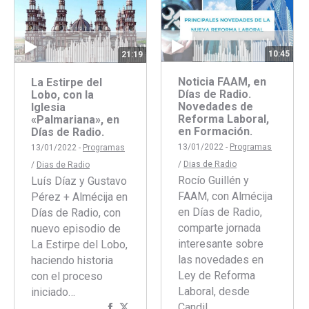
10:45
21:19
Noticia FAAM, en
La Estirpe del
Días de Radio.
Lobo, con la
Novedades de
Iglesia
Reforma Laboral,
«Palmariana», en
en Formación.
Días de Radio.
13/01/2022 -
Programas
13/01/2022 -
Programas
/
Dias de Radio
/
Dias de Radio
Rocío Guillén y
Luís Díaz y Gustavo
FAAM, con Almécija
Pérez + Almécija en
en Días de Radio,
Días de Radio, con
comparte jornada
nuevo episodio de
interesante sobre
La Estirpe del Lobo,
las novedades en
haciendo historia
Ley de Reforma
con el proceso
Laboral, desde
iniciado…
Candil.
Compartir
Compartir