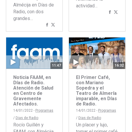
Almécija en Días de
actividad…
Radio, con dos
Comparti
Compar
grandes…
con
con
Compartir
Compartir
Faceboo
Twitte
con
con
Facebook
Twitter
11:47
16:32
Noticia FAAM, en
El Primer Café,
Días de Radio.
con Mariano
Atención de Salud
Sopedra y el
en Centro de
Teatro de Almería
Gravemente
imparable, en Días
Afectados.
de Radio.
14/01/2022 -
Programas
14/01/2022 -
Programas
/
Dias de Radio
/
Dias de Radio
Rocío Guillén y
Un placer y lujo,
FAAM, con Almécija
tomar el primer café