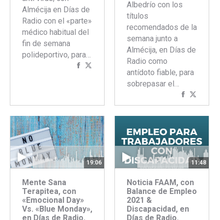
Albedrío con los
Almécija en Días de
títulos
Radio con el «parte»
recomendados de la
médico habitual del
semana junto a
fin de semana
Almécija, en Días de
polideportivo, para…
Radio como
Compartir
Compartir
antídoto fiable, para
con
con
sobrepasar el…
Facebook
Twitter
Comparti
Compar
con
con
Faceboo
Twitte
19:06
11:48
Mente Sana
Noticia FAAM, con
Terapitea, con
Balance de Empleo
«Emocional Day»
2021 &
Vs. «Blue Monday»,
Discapacidad, en
en Días de Radio.
Días de Radio.