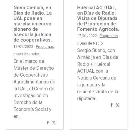
Nova Ciencia, en
Huércal ACTUAL,
Días de Radio. La
en Días de Radio.
UAL pone en
Visita de Diputada
marcha un curso
de Promoción de
pionero de
Fomento Agrícola.
asesoría jurídica
17/01/2022 -
Programas
de cooperativas.
/
Dias de Radio
17/01/2022 -
Programas
Sergio Bueno, con
/
Dias de Radio
Almécija en Días de
En el marco del
Radio + Huércal
Máster de Derecho
ACTUAL con la
de Cooperativas
Noticia Cercana de
Agroalimentarias de
la jornada y la
la UAL, el Centro de
reciente visita de la
Investigación en
diputada…
Derecho de la
Comparti
Compar
Economía Social y
con
con
en…
Faceboo
Twitte
Compartir
Compartir
con
con