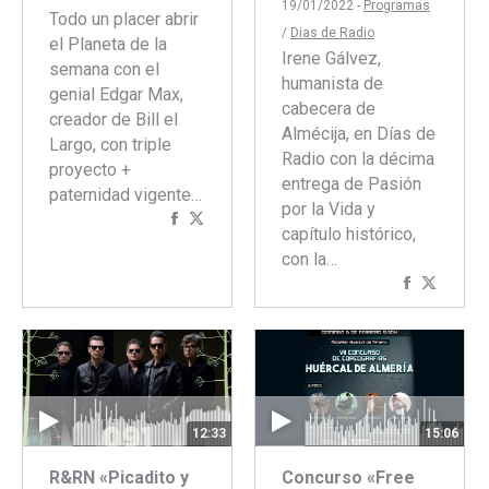
19/01/2022 -
Programas
Todo un placer abrir
/
Dias de Radio
el Planeta de la
Irene Gálvez,
semana con el
humanista de
genial Edgar Max,
cabecera de
creador de Bill el
Almécija, en Días de
Largo, con triple
Radio con la décima
proyecto +
entrega de Pasión
paternidad vigente…
por la Vida y
Compartir
Compartir
capítulo histórico,
con
con
con la…
Facebook
Twitter
Comparti
Compar
con
con
Faceboo
Twitte
12:33
15:06
R&RN «Picadito y
Concurso «Free