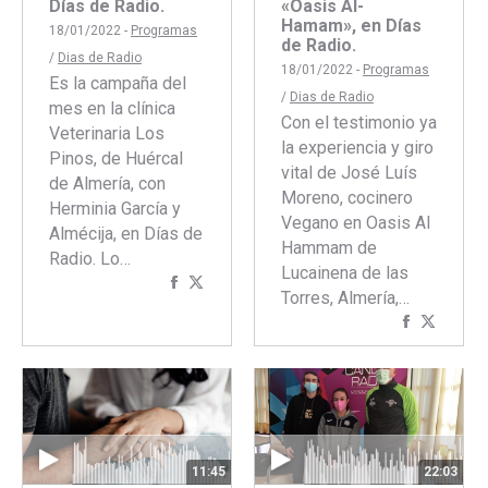
Días de Radio.
«Oasis Al-
Hamam», en Días
18/01/2022 -
Programas
de Radio.
/
Dias de Radio
18/01/2022 -
Programas
Es la campaña del
/
Dias de Radio
mes en la clínica
Con el testimonio ya
Veterinaria Los
la experiencia y giro
Pinos, de Huércal
vital de José Luís
de Almería, con
Moreno, cocinero
Herminia García y
Vegano en Oasis Al
Almécija, en Días de
Hammam de
Radio. Lo…
Lucainena de las
Compartir
Compartir
Torres, Almería,…
con
con
Comparti
Compar
Facebook
Twitter
con
con
Faceboo
Twitte
11:45
22:03