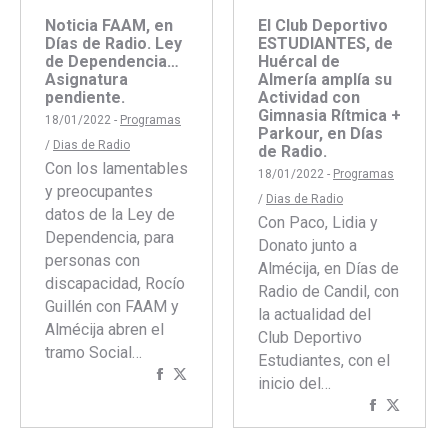
Noticia FAAM, en
El Club Deportivo
Días de Radio. Ley
ESTUDIANTES, de
de Dependencia…
Huércal de
Asignatura
Almería amplía su
pendiente.
Actividad con
Gimnasia Rítmica +
18/01/2022 -
Programas
Parkour, en Días
/
Dias de Radio
de Radio.
Con los lamentables
18/01/2022 -
Programas
y preocupantes
/
Dias de Radio
datos de la Ley de
Con Paco, Lidia y
Dependencia, para
Donato junto a
personas con
Almécija, en Días de
discapacidad, Rocío
Radio de Candil, con
Guillén con FAAM y
la actualidad del
Almécija abren el
Club Deportivo
tramo Social…
Estudiantes, con el
Compartir
Compartir
inicio del…
con
con
Comparti
Compar
Facebook
Twitter
con
con