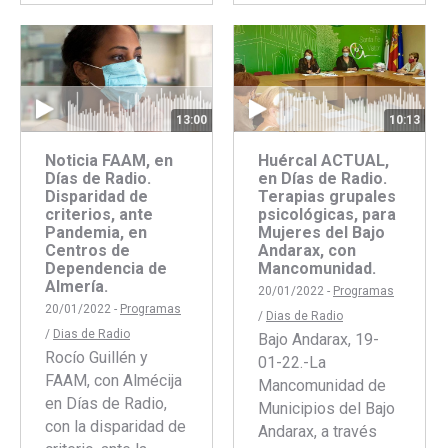
con
con
Faceboo
Twitte
Facebook
Twitter
13:00
10:13
Noticia FAAM, en
Huércal ACTUAL,
Días de Radio.
en Días de Radio.
Disparidad de
Terapias grupales
criterios, ante
psicológicas, para
Pandemia, en
Mujeres del Bajo
Centros de
Andarax, con
Dependencia de
Mancomunidad.
Almería.
20/01/2022 -
Programas
20/01/2022 -
Programas
/
Dias de Radio
/
Dias de Radio
Bajo Andarax, 19-
Rocío Guillén y
01-22.-La
FAAM, con Almécija
Mancomunidad de
en Días de Radio,
Municipios del Bajo
con la disparidad de
Andarax, a través