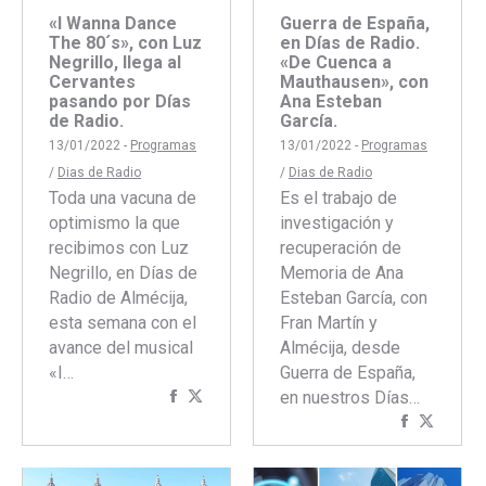
Guerra de España,
«I Wanna Dance
en Días de Radio.
The 80´s», con Luz
«De Cuenca a
Negrillo, llega al
Mauthausen», con
Cervantes
Ana Esteban
pasando por Días
García.
de Radio.
13/01/2022 -
Programas
13/01/2022 -
Programas
/
Dias de Radio
/
Dias de Radio
Es el trabajo de
Toda una vacuna de
investigación y
optimismo la que
recuperación de
recibimos con Luz
Memoria de Ana
Negrillo, en Días de
Esteban García, con
Radio de Almécija,
Fran Martín y
esta semana con el
Almécija, desde
avance del musical
Guerra de España,
«I…
en nuestros Días…
Compartir
Compartir
Comparti
Compar
con
con
con
con
Facebook
Twitter
Faceboo
Twitte