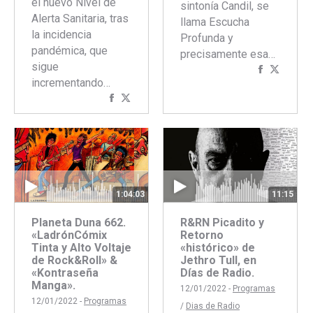
el nuevo Nivel de
sintonía Candil, se
Alerta Sanitaria, tras
llama Escucha
la incidencia
Profunda y
pandémica, que
precisamente esa…
sigue
Comparti
Compar
incrementando…
con
con
Compartir
Compartir
Faceboo
Twitte
con
con
Facebook
Twitter
1:04:03
11:15
Planeta Duna 662.
R&RN Picadito y
«LadrónCómix
Retorno
Tinta y Alto Voltaje
«histórico» de
de Rock&Roll» &
Jethro Tull, en
«Kontraseña
Días de Radio.
Manga».
12/01/2022 -
Programas
12/01/2022 -
Programas
/
Dias de Radio