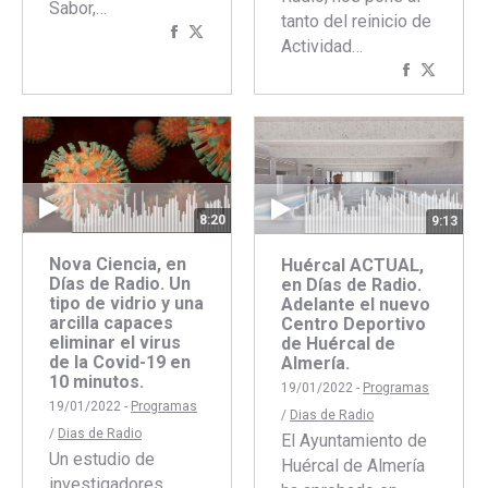
Sabor,…
tanto del reinicio de
Compartir
Compartir
Actividad…
con
con
Comparti
Compar
Facebook
Twitter
con
con
Faceboo
Twitte
8:20
9:13
Nova Ciencia, en
Huércal ACTUAL,
Días de Radio. Un
en Días de Radio.
tipo de vidrio y una
Adelante el nuevo
arcilla capaces
Centro Deportivo
eliminar el virus
de Huércal de
de la Covid-19 en
Almería.
10 minutos.
19/01/2022 -
Programas
19/01/2022 -
Programas
/
Dias de Radio
/
Dias de Radio
El Ayuntamiento de
Un estudio de
Huércal de Almería
investigadores