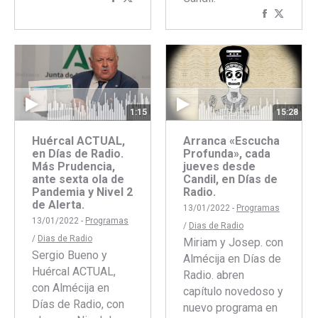
Comparti
Compar
con
con
con
con
Facebook
Twitter
Faceboo
Twitte
1:15
15:28
Huércal ACTUAL,
Arranca «Escucha
en Días de Radio.
Profunda», cada
Más Prudencia,
jueves desde
ante sexta ola de
Candil, en Días de
Pandemia y Nivel 2
Radio.
de Alerta.
13/01/2022 -
Programas
13/01/2022 -
Programas
/
Dias de Radio
/
Dias de Radio
Miriam y Josep. con
Sergio Bueno y
Almécija en Días de
Huércal ACTUAL,
Radio. abren
con Almécija en
capítulo novedoso y
Días de Radio, con
nuevo programa en