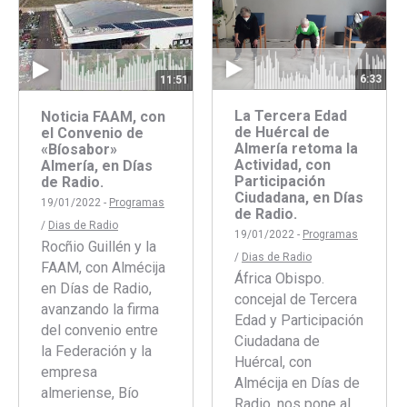
6:33
11:51
La Tercera Edad
Noticia FAAM, con
de Huércal de
el Convenio de
Almería retoma la
«Bíosabor»
Actividad, con
Almería, en Días
Participación
de Radio.
Ciudadana, en Días
19/01/2022 -
Programas
de Radio.
/
Dias de Radio
19/01/2022 -
Programas
Rocñio Guillén y la
/
Dias de Radio
FAAM, con Almécija
África Obispo.
en Días de Radio,
concejal de Tercera
avanzando la firma
Edad y Participación
del convenio entre
Ciudadana de
la Federación y la
Huércal, con
empresa
Almécija en Días de
almeriense, Bío
Radio, nos pone al