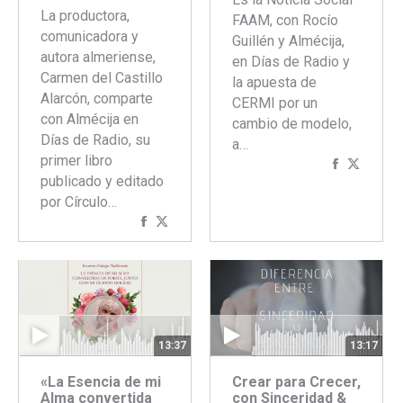
La productora,
FAAM, con Rocío
comunicadora y
Guillén y Almécija,
autora almeriense,
en Días de Radio y
Carmen del Castillo
la apuesta de
Alarcón, comparte
CERMI por un
con Almécija en
cambio de modelo,
Días de Radio, su
a…
primer libro
Comparti
Compar
publicado y editado
con
con
por Círculo…
Faceboo
Twitte
Compartir
Compartir
con
con
Facebook
Twitter
13:37
13:17
«La Esencia de mi
Crear para Crecer,
Alma convertida
con Sinceridad &