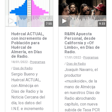
Faceboo
Twitte
7:55
9:33
Huércal ACTUAL,
R&RN Apuesta
con incremento de
Personal, desde
Población para
California y «Of
Huércal de
Limbo», en Días de
Almería, en Días
Radio.
de Radio.
17/01/2022 -
Programas
18/01/2022 -
Programas
/
Dias de Radio
/
Dias de Radio
Joaquín Navarro, el
Sergio Bueno y
productor
Huércal ACTUAL,
«musikoide», de la
con Almécija en
mano de Almécija
Días de Radio y la
en nuestros Días de
Noticia Cercana del
Radio abrochando
día, los datos del
capítulo, con nueva
I.N.E. e incremento
subida de Tasa PCR