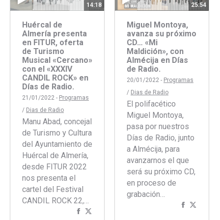
14:18
25:54
Huércal de
Miguel Montoya,
Almería presenta
avanza su próximo
en FITUR, oferta
CD… «Mi
de Turismo
Maldición», con
Musical «Cercano»
Almécija en Días
con el «XXXIV
de Radio.
CANDIL ROCK» en
20/01/2022 -
Programas
Días de Radio.
/
Dias de Radio
21/01/2022 -
Programas
El polifacético
/
Dias de Radio
Miguel Montoya,
Manu Abad, concejal
pasa por nuestros
de Turismo y Cultura
Días de Radio, junto
del Ayuntamiento de
a Almécija, para
Huércal de Almería,
avanzarnos el que
desde FITUR 2022
será su próximo CD,
nos presenta el
en proceso de
cartel del Festival
grabación…
CANDIL ROCK 22,…
Comparti
Compar
Compartir
Compartir
con
con