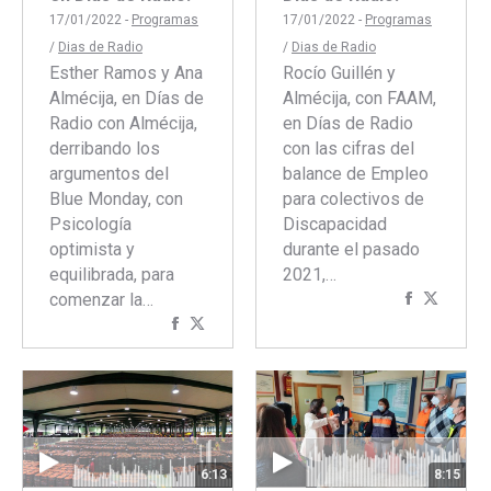
17/01/2022 -
Programas
17/01/2022 -
Programas
/
Dias de Radio
/
Dias de Radio
Esther Ramos y Ana
Rocío Guillén y
Almécija, en Días de
Almécija, con FAAM,
Radio con Almécija,
en Días de Radio
derribando los
con las cifras del
argumentos del
balance de Empleo
Blue Monday, con
para colectivos de
Psicología
Discapacidad
optimista y
durante el pasado
equilibrada, para
2021,…
comenzar la…
Comparti
Compar
Compartir
Compartir
con
con
con
con
Faceboo
Twitte
Facebook
Twitter
6:13
8:15