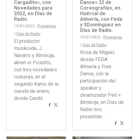
Cargadito», con
Dance» 22 de
Novedades para
Coreografías, en
2022, en Días de
Huércal de
Radio.
Almería, con Feda
y SDomínguez en
19/01/2022 -
Programas
Días de Radio.
/
Dias de Radio
19/01/2022 -
Programas
El productor
/
Dias de Radio
musikoide, J.
Rosa de Miguel,
Navarro y Almécija,
desde FEDA
abren el Picadito,
Almería y Free
con tres novedades
Dance, con la
rockeras, en al
participación del
segundo tramo de la
speaker y
cuesta de enero,
dinamizador Peti +
desde Candil.
Almécija, en Días de
Compartir
Compartir
Radio nos
con
con
presentan…
Facebook
Twitter
Comparti
Compar
con
con
Faceboo
Twitte