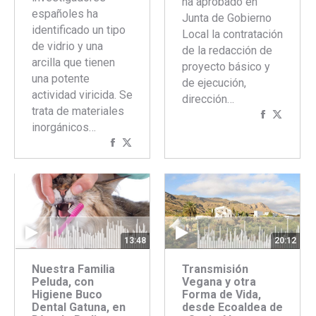
ha aprobado en
españoles ha
Junta de Gobierno
identificado un tipo
Local la contratación
de vidrio y una
de la redacción de
arcilla que tienen
proyecto básico y
una potente
de ejecución,
actividad viricida. Se
dirección…
trata de materiales
Comparti
Compar
inorgánicos…
con
con
Compartir
Compartir
Faceboo
Twitte
con
con
Facebook
Twitter
13:48
20:12
Nuestra Familia
Transmisión
Peluda, con
Vegana y otra
Higiene Buco
Forma de Vida,
Dental Gatuna, en
desde Ecoaldea de