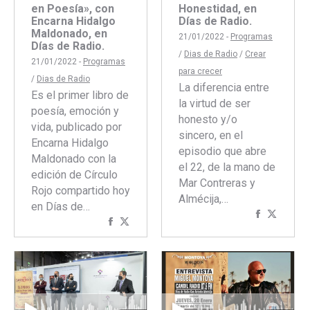
en Poesía», con
Honestidad, en
Encarna Hidalgo
Días de Radio.
Maldonado, en
21/01/2022 -
Programas
Días de Radio.
/
Dias de Radio
/
Crear
21/01/2022 -
Programas
para crecer
/
Dias de Radio
La diferencia entre
Es el primer libro de
la virtud de ser
poesía, emoción y
honesto y/o
vida, publicado por
sincero, en el
Encarna Hidalgo
episodio que abre
Maldonado con la
el 22, de la mano de
edición de Círculo
Mar Contreras y
Rojo compartido hoy
Almécija,…
en Días de…
Comparti
Compar
Compartir
Compartir
con
con
con
con
Faceboo
Twitte
Facebook
Twitter