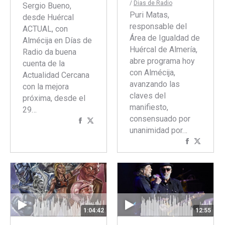
/
Dias de Radio
Sergio Bueno,
Puri Matas,
desde Huércal
responsable del
ACTUAL, con
Área de Igualdad de
Almécija en Días de
Huércal de Almería,
Radio da buena
abre programa hoy
cuenta de la
con Almécija,
Actualidad Cercana
avanzando las
con la mejora
claves del
próxima, desde el
manifiesto,
29…
consensuado por
Compartir
Compartir
unanimidad por…
con
con
Comparti
Compar
Facebook
Twitter
con
con
Faceboo
Twitte
1:04:42
12:55