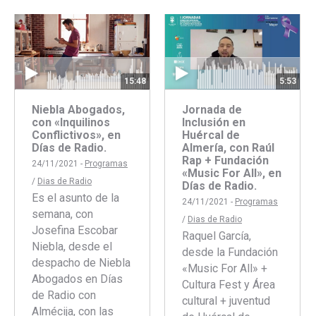
con
con
Facebook
Twitter
15:48
5:53
Niebla Abogados,
Jornada de
con «Inquilinos
Inclusión en
Conflictivos», en
Huércal de
Días de Radio.
Almería, con Raúl
Rap + Fundación
24/11/2021 -
Programas
«Music For All», en
/
Dias de Radio
Días de Radio.
Es el asunto de la
24/11/2021 -
Programas
semana, con
/
Dias de Radio
Josefina Escobar
Raquel García,
Niebla, desde el
desde la Fundación
despacho de Niebla
«Music For All» +
Abogados en Días
Cultura Fest y Área
de Radio con
cultural + juventud
Almécija, con las