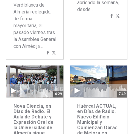
abriendo la semana,
Verdiblanca de
desde…
Almería reelegido,
Comparti
Compar
de forma
con
con
mayoritaria, el
Faceboo
Twitte
pasado viernes tras
la Asamblea General
con Almécija…
Compartir
Compartir
con
con
Facebook
Twitter
6:29
7:49
Nova Ciencia, en
Huércal ACTUAL,
Días de Radio. El
en Días de Radio.
Aula de Debate y
Nuevo Edificio
Expresión Oral de
Municipal y
la Universidad de
Comienzan Obras
Almería sigue
de Mejora en