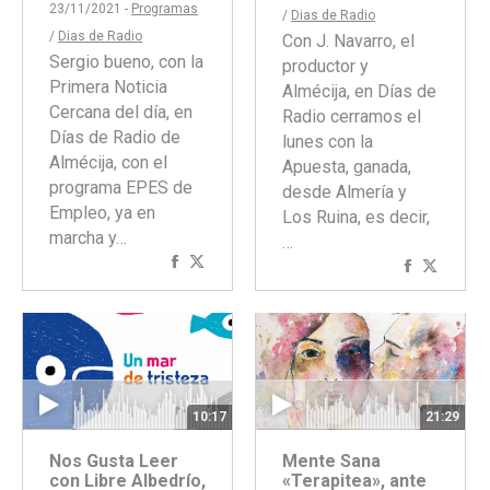
23/11/2021 -
Programas
/
Dias de Radio
/
Dias de Radio
Con J. Navarro, el
Sergio bueno, con la
productor y
Primera Noticia
Almécija, en Días de
Cercana del día, en
Radio cerramos el
Días de Radio de
lunes con la
Almécija, con el
Apuesta, ganada,
programa EPES de
desde Almería y
Empleo, ya en
Los Ruina, es decir,
marcha y…
…
Compartir
Compartir
Comparti
Compar
con
con
con
con
Facebook
Twitter
Faceboo
Twitte
10:17
21:29
Nos Gusta Leer
Mente Sana
con Libre Albedrío,
«Terapitea», ante