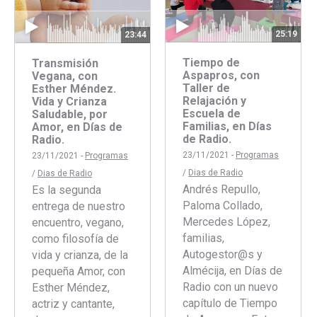
25:19
23:44
Tiempo de
Transmisión
Aspapros, con
Vegana, con
Taller de
Esther Méndez.
Relajación y
Vida y Crianza
Escuela de
Saludable, por
Familias, en Días
Amor, en Días de
de Radio.
Radio.
23/11/2021 -
Programas
23/11/2021 -
Programas
/
Dias de Radio
/
Dias de Radio
Andrés Repullo,
Es la segunda
Paloma Collado,
entrega de nuestro
Mercedes López,
encuentro, vegano,
familias,
como filosofía de
Autogestor@s y
vida y crianza, de la
Almécija, en Días de
pequeña Amor, con
Radio con un nuevo
Esther Méndez,
capítulo de Tiempo
actriz y cantante,