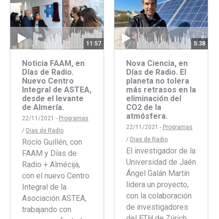
11:57
5:38
Noticia FAAM, en
Nova Ciencia, en
Días de Radio.
Días de Radio. El
Nuevo Centro
planeta no tolera
Integral de ASTEA,
más retrasos en la
desde el levante
eliminación del
de Almería.
CO2 de la
atmósfera.
22/11/2021 -
Programas
22/11/2021 -
Programas
/
Dias de Radio
/
Dias de Radio
Rocío Guillén, con
El investigador de la
FAAM y Días de
Universidad de Jaén
Radio + Almécija,
Ángel Galán Martín
con el nuevo Centro
lidera un proyecto,
Integral de la
con la colaboración
Asociación ASTEA,
de investigadores
trabajando con
del ETH de Zúrich,