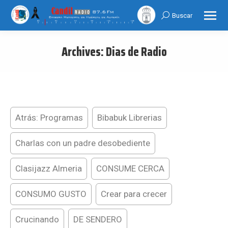
Buscar
Search:
Archives:
Dias de Radio
You are here:
Atrás: Programas
Bibabuk Librerias
Charlas con un padre desobediente
Clasijazz Almeria
CONSUME CERCA
CONSUMO GUSTO
Crear para crecer
Crucinando
DE SENDERO