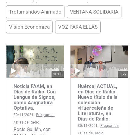
Trotamundos Animado
VENTANA SOLIDARIA
Vision Economica
VOZ PARA ELLAS
10:00
8:27
Noticia FAAM, en
Huércal ACTUAL,
Días de Radio. Con
en Días de Radio.
Lengua de Signos,
Nuevo título de la
como Asignatura
colección
Optativa.
«Huercaleña de
Literatura», en
30/11/2021 -
Programas
Días de Radio.
/
Dias de Radio
30/11/2021 -
Programas
Rocío Guillén, con
/
Dias de Radio