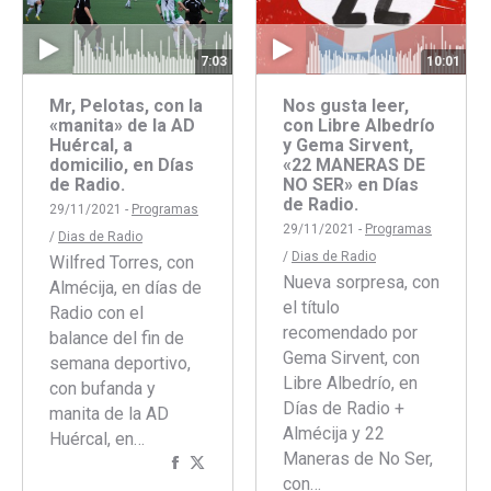
7:03
10:01
Mr, Pelotas, con la
Nos gusta leer,
«manita» de la AD
con Libre Albedrío
Huércal, a
y Gema Sirvent,
domicilio, en Días
«22 MANERAS DE
de Radio.
NO SER» en Días
de Radio.
29/11/2021 -
Programas
29/11/2021 -
Programas
/
Dias de Radio
/
Dias de Radio
Wilfred Torres, con
Nueva sorpresa, con
Almécija, en días de
el título
Radio con el
recomendado por
balance del fin de
Gema Sirvent, con
semana deportivo,
Libre Albedrío, en
con bufanda y
Días de Radio +
manita de la AD
Almécija y 22
Huércal, en…
Maneras de No Ser,
Compartir
Compartir
con…
con
con