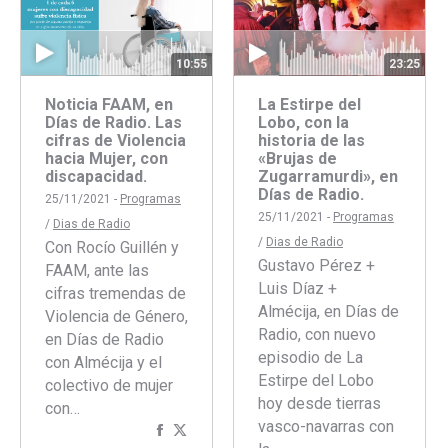
23:25
10:55
La Estirpe del
Noticia FAAM, en
Lobo, con la
Días de Radio. Las
historia de las
cifras de Violencia
«Brujas de
hacia Mujer, con
Zugarramurdi», en
discapacidad.
Días de Radio.
25/11/2021 -
Programas
25/11/2021 -
Programas
/
Dias de Radio
/
Dias de Radio
Con Rocío Guillén y
Gustavo Pérez +
FAAM, ante las
Luis Díaz +
cifras tremendas de
Almécija, en Días de
Violencia de Género,
Radio, con nuevo
en Días de Radio
episodio de La
con Almécija y el
Estirpe del Lobo
colectivo de mujer
hoy desde tierras
con…
vasco-navarras con
Compartir
Compartir