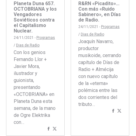
Planeta Duna 657.
R&RN «Picadito»…
OCTOBRIANA y los
Con más «Ruido
Vengadores
Sabinero», en Días
Soviéticos contra
de Radio.
el Capitalismo
24/11/2021 -
Programas
Nuclear.
/
Dias de Radio
24/11/2021 -
Programas
Joaquín Navarro,
/
Dias de Radio
productor
Con los genios
musikoide, cerrando
Fernando Llor +
capítulo de Días de
Javier Mora,
Radio + Almécija
ilustrador y
con nuevo capítulo
guionista,
de la «eterna»
presentando
polémica entre las
«OCTOBRIANA» en
dos corrientes del
Planeta Duna esta
tributo…
semana, de la mano
Comparti
Compar
de Ogre Elektrika
con
con
con…
Faceboo
Twitte
Compartir
Compartir