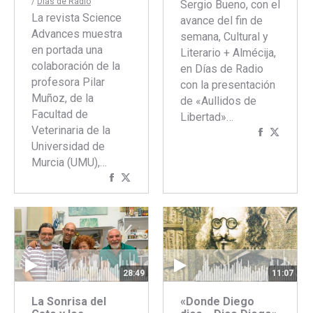
/
Dias de Radio
Sergio Bueno, con el
La revista Science
avance del fin de
Advances muestra
semana, Cultural y
en portada una
Literario + Almécija,
colaboración de la
en Días de Radio
profesora Pilar
con la presentación
Muñoz, de la
de «Aullidos de
Facultad de
Libertad»…
Veterinaria de la
Comparti
Compar
Universidad de
con
con
Murcia (UMU),…
Faceboo
Twitte
Compartir
Compartir
con
con
Facebook
Twitter
28:49
11:07
La Sonrisa del
«Donde Diego