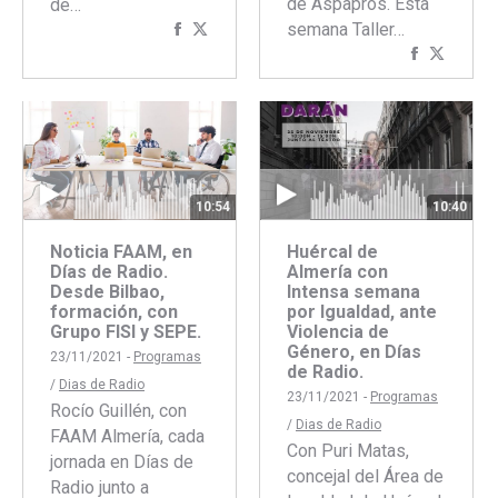
de Aspapros. Esta
de…
semana Taller…
Compartir
Compartir
Comparti
Compar
con
con
con
con
Facebook
Twitter
Faceboo
Twitte
10:40
10:54
Huércal de
Noticia FAAM, en
Almería con
Días de Radio.
Intensa semana
Desde Bilbao,
por Igualdad, ante
formación, con
Violencia de
Grupo FISI y SEPE.
Género, en Días
23/11/2021 -
Programas
de Radio.
/
Dias de Radio
23/11/2021 -
Programas
Rocío Guillén, con
/
Dias de Radio
FAAM Almería, cada
Con Puri Matas,
jornada en Días de
concejal del Área de
Radio junto a