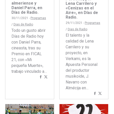
almeriense y
Lena Carrilero y
Daniel Parra, en
«Cenizas en el
Días de Radio.
Aire», en Días de
Radio.
30/11/2021 -
Programas
29/11/2021 -
Programas
/
Dias de Radio
/
Dias de Radio
Todo un gusto abrir
El talento y la
Días de Radio hoy
calidad de Lena
con Daniel Parra,
Carrilero y su
cineasta, tras su
proyecto, en
Premio en FICAL
Verkami, es la
21, con «Mi
Apuesta Personal
pequeña Muerte»,
del productor
trabajo vinculado a…
musikoide, J.
Compartir
Compartir
Navarro con
con
con
Almécija en…
Facebook
Twitter
Comparti
Compar
con
con
Faceboo
Twitte