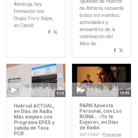
Igualdad de Huércal
Almécija, hoy
de Almería, recuerda
formación con
todos los eventos,
Grupo Fisi y Sepe,
actividades y
en Candil.
encuentros de la
Compartir
Compartir
culminación del
con
con
Mes de…
Facebook
Twitter
Comparti
Compar
con
con
Faceboo
Twitte
10:05
9:19
R&RN Apuesta
Huércal ACTUAL,
Personal, con Los
en Días de Radio.
RUINA… «Yo te
Más empleo con
Espero», en Días
Programa EPES y
de Radio.
subida de Tasa
PCR.
22/11/2021 -
Programas