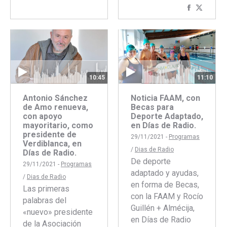
Comparti
Compar
Facebook
Twitter
con
con
Faceboo
Twitte
10:45
11:10
Antonio Sánchez
Noticia FAAM, con
de Amo renueva,
Becas para
con apoyo
Deporte Adaptado,
mayoritario, como
en Días de Radio.
presidente de
29/11/2021 -
Programas
Verdiblanca, en
/
Dias de Radio
Días de Radio.
De deporte
29/11/2021 -
Programas
adaptado y ayudas,
/
Dias de Radio
en forma de Becas,
Las primeras
con la FAAM y Rocío
palabras del
Guillén + Almécija,
«nuevo» presidente
en Días de Radio
de la Asociación