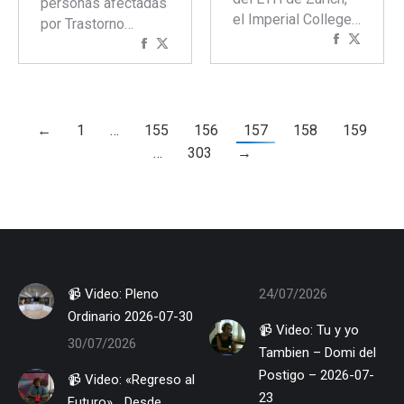
personas afectadas
el Imperial College…
por Trastorno…
Comparti
Compar
Compartir
Compartir
con
con
con
con
Faceboo
Twitte
Facebook
Twitter
←
1
…
155
156
157
158
159
…
303
→
📹 Video: Pleno
24/07/2026
Ordinario 2026-07-30
📹 Video: Tu y yo
30/07/2026
Tambien – Domi del
Postigo – 2026-07-
📹 Video: «Regreso al
23
Futuro»… Desde