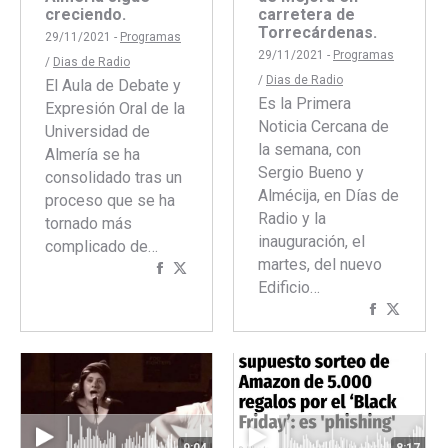
creciendo.
carretera de
Torrecárdenas.
29/11/2021 -
Programas
29/11/2021 -
Programas
/
Dias de Radio
/
Dias de Radio
El Aula de Debate y
Es la Primera
Expresión Oral de la
Noticia Cercana de
Universidad de
la semana, con
Almería se ha
Sergio Bueno y
consolidado tras un
Almécija, en Días de
proceso que se ha
Radio y la
tornado más
inauguración, el
complicado de…
martes, del nuevo
Compartir
Compartir
Edificio…
con
con
Comparti
Compar
Facebook
Twitter
con
con
Faceboo
Twitte