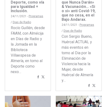
que Nunca Darán»
Deporte, como vía
& Vacunación… «Si
para Igualdad +
o si» anti Covid-19,
Inclusión.
que no cesa, en el
24/11/2021 -
Programas
Bajo Andarax.
/
Dias de Radio
24/11/2021 -
Programas
Rocío Guillén, desde
/
Dias de Radio
FAAM, con Almécija
Con Sergio Bueno,
en Días de Radio y
Huércal ACTUAL y
la Jornada en la
más eventos en
Biblioteca
torno al Dia por la
Villaespesa de
Eliminación de
Almería, en torno al
Violencia hacia la
Deporte como
Mujer, desde
nexo…
Huércal de Almería
Compartir
Compartir
y…
con
con
Comparti
Compar
Facebook
Twitter
con
con
Faceboo
Twitte