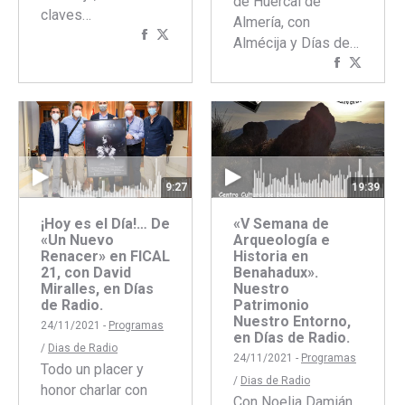
de Huércal de
claves…
Almería, con
Compartir
Compartir
Almécija y Días de…
con
con
Comparti
Compar
Facebook
Twitter
con
con
Faceboo
Twitte
9:27
19:39
¡Hoy es el Día!… De
«V Semana de
«Un Nuevo
Arqueología e
Renacer» en FICAL
Historia en
21, con David
Benahadux».
Miralles, en Días
Nuestro
de Radio.
Patrimonio
Nuestro Entorno,
24/11/2021 -
Programas
en Días de Radio.
/
Dias de Radio
24/11/2021 -
Programas
Todo un placer y
/
Dias de Radio
honor charlar con
Con Noelia Damián,