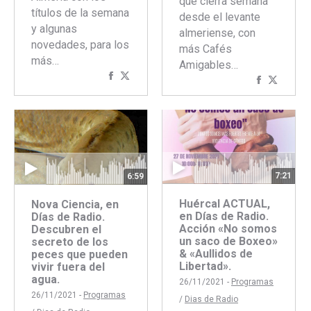
que cierra semana
títulos de la semana
desde el levante
y algunas
almeriense, con
novedades, para los
más Cafés
más…
Amigables…
Compartir
Compartir
Comparti
Compar
con
con
con
con
Facebook
Twitter
Faceboo
Twitte
7:21
6:59
Huércal ACTUAL,
Nova Ciencia, en
en Días de Radio.
Días de Radio.
Acción «No somos
Descubren el
un saco de Boxeo»
secreto de los
& «Aullidos de
peces que pueden
Libertad».
vivir fuera del
agua.
26/11/2021 -
Programas
26/11/2021 -
Programas
/
Dias de Radio