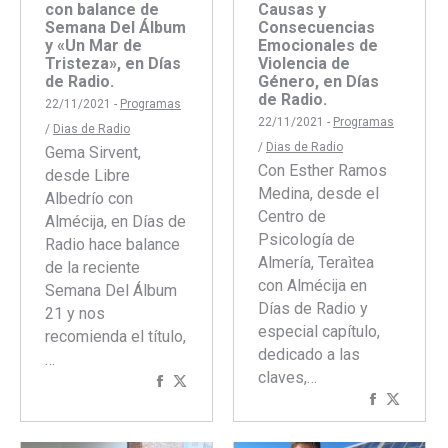
con balance de
Causas y
Semana Del Álbum
Consecuencias
y «Un Mar de
Emocionales de
Tristeza», en Días
Violencia de
de Radio.
Género, en Días
de Radio.
22/11/2021 -
Programas
22/11/2021 -
Programas
/
Dias de Radio
/
Dias de Radio
Gema Sirvent,
Con Esther Ramos
desde Libre
Medina, desde el
Albedrío con
Centro de
Almécija, en Días de
Psicología de
Radio hace balance
Almería, Teraìtea
de la reciente
con Almécija en
Semana Del Álbum
Días de Radio y
21 y nos
especial capítulo,
recomienda el título,
dedicado a las
…
claves,…
Compartir
Compartir
Comparti
Compar
con
con
con
con
Facebook
Twitter
Faceboo
Twitte