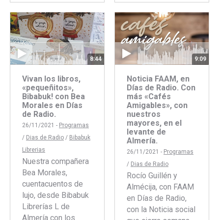
con
con
Faceboo
Twitte
8:44
9:09
Vivan los libros,
Noticia FAAM, en
«pequeñitos»,
Días de Radio. Con
Bibabuk! con Bea
más «Cafés
Morales en Días
Amigables», con
de Radio.
nuestros
mayores, en el
26/11/2021 -
Programas
levante de
/
Dias de Radio
/
Bibabuk
Almería.
Librerias
26/11/2021 -
Programas
Nuestra compañera
/
Dias de Radio
Bea Morales,
Rocío Guillén y
cuentacuentos de
Almécija, con FAAM
lujo, desde Bibabuk
en Días de Radio,
Librerías L de
con la Noticia social
Almería con los