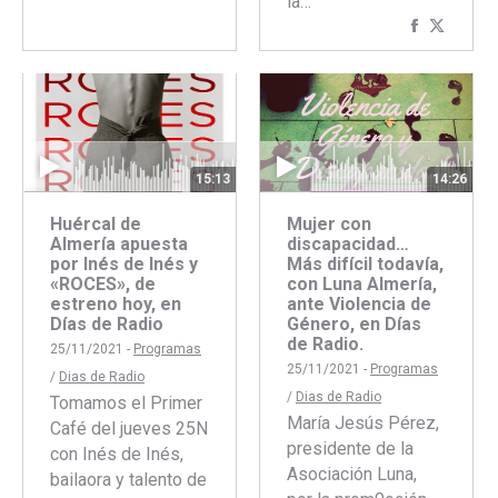
la…
con
con
Comparti
Compar
Facebook
Twitter
con
con
Faceboo
Twitte
15:13
14:26
Huércal de
Mujer con
Almería apuesta
discapacidad…
por Inés de Inés y
Más difícil todavía,
«ROCES», de
con Luna Almería,
estreno hoy, en
ante Violencia de
Días de Radio
Género, en Días
de Radio.
25/11/2021 -
Programas
25/11/2021 -
Programas
/
Dias de Radio
/
Dias de Radio
Tomamos el Primer
María Jesús Pérez,
Café del jueves 25N
presidente de la
con Inés de Inés,
Asociación Luna,
bailaora y talento de