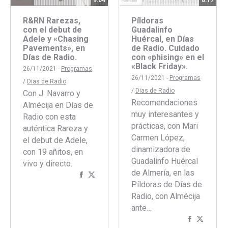
8:17
9:04
Píldoras
R&RN Rarezas,
Guadalinfo
con el debut de
Huércal, en Días
Adele y «Chasing
de Radio. Cuidado
Pavements», en
con «phising» en el
Días de Radio.
«Black Friday».
26/11/2021 -
Programas
26/11/2021 -
Programas
/
Dias de Radio
/
Dias de Radio
Con J. Navarro y
Recomendaciones
Almécija en Días de
muy interesantes y
Radio con esta
prácticas, con Mari
auténtica Rareza y
Carmen López,
el debut de Adele,
dinamizadora de
con 19 añitos, en
Guadalinfo Huércal
vivo y directo.
de Almería, en las
Compartir
Compartir
Píldoras de Días de
con
con
Radio, con Almécija
Facebook
Twitter
ante…
Comparti
Compar