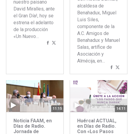
nuestro paisano
alcaldesa de
David Miralles, ante
Benahadux, Miguel
el Gran Día!, hoy se
Luis Siles,
estrena el adelanto
componente de la
de la producción
A.C. Amigos de
«Un Nuevo…
Benahadux y Manuel
Compartir
Compartir
Salas, artífice de
con
con
Asociación y
Facebook
Twitter
Almécija, en…
Comparti
Compar
con
con
Faceboo
Twitte
14:11
11:15
Huércal ACTUAL,
Noticia FAAM, en
en Días de Radio.
Días de Radio.
Con «Los Pasos
Jornada de