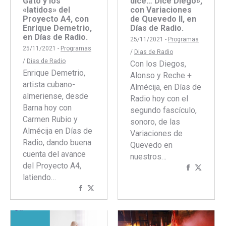
Gato y los
dice… Dice Diego»,
«latidos» del
con Variaciones
Proyecto A4, con
de Quevedo II, en
Enrique Demetrio,
Días de Radio.
en Días de Radio.
25/11/2021 -
Programas
25/11/2021 -
Programas
/
Dias de Radio
/
Dias de Radio
Con los Diegos,
Enrique Demetrio,
Alonso y Reche +
artista cubano-
Almécija, en Días de
almeriense, desde
Radio hoy con el
Barna hoy con
segundo fascículo,
Carmen Rubio y
sonoro, de las
Almécija en Días de
Variaciones de
Radio, dando buena
Quevedo en
cuenta del avance
nuestros…
del Proyecto A4,
Comparti
Compar
latiendo…
con
con
Compartir
Compartir
Faceboo
Twitte
con
con
Facebook
Twitter