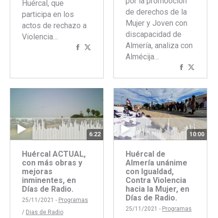
por la prom0oción
Huércal, que
de derechos de la
participa en los
Mujer y Joven con
actos de rechazo a
discapacidad de
Violencia…
Almería, analiza con
Compartir
Compartir
Almécija…
con
con
Comparti
Compar
Facebook
Twitter
con
con
Faceboo
Twitte
6:22
10:00
Huércal ACTUAL,
Huércal de
con más obras y
Almería unánime
mejoras
con Igualdad,
inminentes, en
Contra Violencia
Días de Radio.
hacia la Mujer, en
Días de Radio.
25/11/2021 -
Programas
25/11/2021 -
Programas
/
Dias de Radio