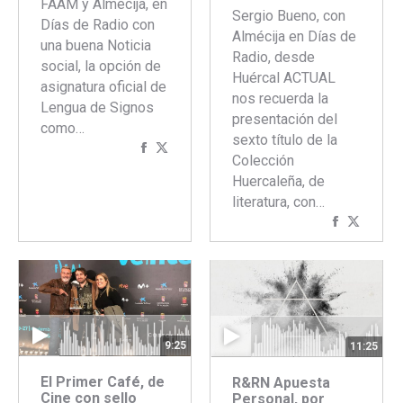
FAAM y Almécija, en
Sergio Bueno, con
Días de Radio con
Almécija en Días de
una buena Noticia
Radio, desde
social, la opción de
Huércal ACTUAL
asignatura oficial de
nos recuerda la
Lengua de Signos
presentación del
como…
sexto título de la
Compartir
Compartir
Colección
con
con
Huercaleña, de
Facebook
Twitter
literatura, con…
Comparti
Compar
con
con
Faceboo
Twitte
9:25
11:25
El Primer Café, de
R&RN Apuesta
Cine con sello
Personal, por