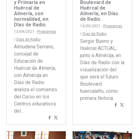
Boulevard de
y Primaria en
Huércal de
Huércal de
Almería, en Días
Almería, con
de Radio.
normalidad, en
Días de Radio.
13/09/2021 -
Programas
13/09/2021 -
Programas
/
Dias de Radio
/
Dias de Radio
Sergio Bueno y
Almudena Serrano,
Huércal ACTUAL,
concejal de
junto a Almécija, en
Educación de
Días de Radio con la
Huércal de Almería,
visualización del
con Almécija en
que será el futuro
Días de Radio
Boulevard
analiza el comienzo
huercaleño, como
del Curso en los
primera Noticia…
Centros educativos
Comparti
Compar
del…
con
con
Compartir
Compartir
Faceboo
Twitte
con
con
Facebook
Twitter