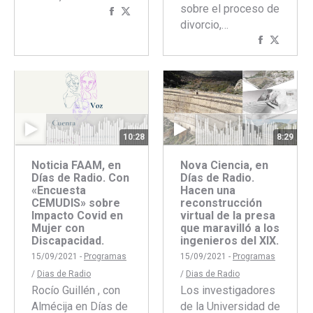
sobre el proceso de
Compartir
Compartir
divorcio,…
con
con
Comparti
Compar
Facebook
Twitter
con
con
Faceboo
Twitte
10:28
8:29
Noticia FAAM, en
Nova Ciencia, en
Días de Radio. Con
Días de Radio.
«Encuesta
Hacen una
CEMUDIS» sobre
reconstrucción
Impacto Covid en
virtual de la presa
Mujer con
que maravilló a los
Discapacidad.
ingenieros del XIX.
15/09/2021 -
Programas
15/09/2021 -
Programas
/
Dias de Radio
/
Dias de Radio
Rocío Guillén , con
Los investigadores
Almécija en Días de
de la Universidad de