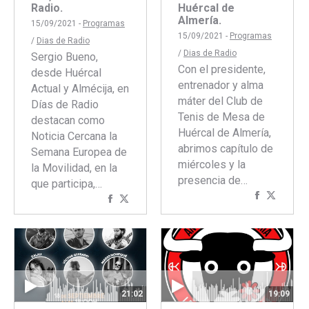
Radio.
Huércal de
Almería.
15/09/2021 -
Programas
15/09/2021 -
Programas
/
Dias de Radio
/
Dias de Radio
Sergio Bueno,
Con el presidente,
desde Huércal
entrenador y alma
Actual y Almécija, en
máter del Club de
Días de Radio
Tenis de Mesa de
destacan como
Huércal de Almería,
Noticia Cercana la
abrimos capítulo de
Semana Europea de
miércoles y la
la Movilidad, en la
presencia de…
que participa,…
Comparti
Compar
Compartir
Compartir
con
con
con
con
Faceboo
Twitte
Facebook
Twitter
21:02
19:09