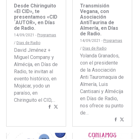
Desde Chiringuito
Transmisión
«El CID», te
Vegana, con
presentamos «CID
Asociación
´AUTOR», en Días
AntiTaurina de
de Radio.
Almería, en Días
de Radio.
14/09/2021 -
Programas
14/09/2021 -
Programas
/
Dias de Radio
/
Dias de Radio
David Jiménez +
Yolanda Granados,
Miguel Company y
con el presidente
Almécija, en Días de
de la Asociación
Radio, te invitan al
Anti Tauromaquia de
evento histórico, en
Almería, Luis
Mojácar, yodo un
Cantisani y Almécija
paraíso, en
en Días de Radio,
Chiringuito el CID,…
nos ofrece su punto
Compartir
Compartir
de…
con
con
Comparti
Compar
Facebook
Twitter
con
con
Faceboo
Twitte