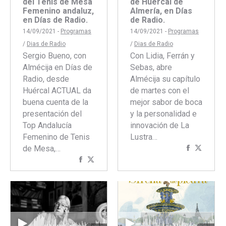
del Tenis de Mesa
de Huércal de
Femenino andaluz,
Almería, en Días
en Días de Radio.
de Radio.
14/09/2021 -
Programas
14/09/2021 -
Programas
/
Dias de Radio
/
Dias de Radio
Sergio Bueno, con
Con Lidia, Ferrán y
Almécija en Días de
Sebas, abre
Radio, desde
Almécija su capítulo
Huércal ACTUAL da
de martes con el
buena cuenta de la
mejor sabor de boca
presentación del
y la personalidad e
Top Andalucía
innovación de La
Femenino de Tenis
Lustra…
de Mesa,…
Comparti
Compar
Compartir
Compartir
con
con
con
con
Faceboo
Twitte
Facebook
Twitter