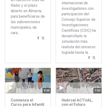
internacional de
Radio y el plazo
investigadores con
abierto en Almería,
participación del
para beneficiarse de
Consejo Superior de
las subvenciones
Investigaciones
municipales, de
Científicas (CSIC) ha
cara…
desarrollado la
Compartir
Compartir
simulación más
con
con
realista del universo
Facebook
Twitter
lograda hasta la…
Comparti
Compar
con
con
Faceboo
Twitte
7:43
9:30
Huércal ACTUAL,
Comienza el
con el Futuro
Curso para Infantil