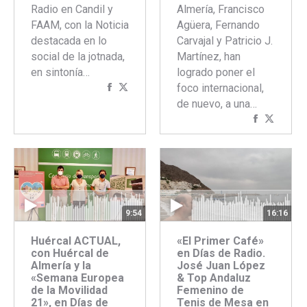
Radio en Candil y
Almería, Francisco
FAAM, con la Noticia
Agüera, Fernando
destacada en lo
Carvajal y Patricio J.
social de la jotnada,
Martínez, han
en sintonía…
logrado poner el
Compartir
Compartir
foco internacional,
con
con
de nuevo, a una…
Facebook
Twitter
Comparti
Compar
con
con
Faceboo
Twitte
9:54
16:16
Huércal ACTUAL,
«El Primer Café»
con Huércal de
en Días de Radio.
Almería y la
José Juan López
«Semana Europea
& Top Andaluz
de la Movilidad
Femenino de
21», en Días de
Tenis de Mesa en