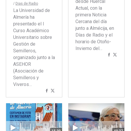
desde Huércal
/
Dias de Radio
Actual, con la
La Universidad de
primera Noticia
Almería ha
Cercana del día
presentado el I
junto a Almécija, en
Curso Académico
Días de Radio y el
Universitario sobre
horario de Otoño-
Gestión de
Invierno del…
Semilleros,
Comparti
Compar
organizado junto a la
con
con
ASEHOR
Faceboo
Twitte
(Asociación de
Semilleros y
Viveros…
Compartir
Compartir
con
con
Facebook
Twitter
15:30