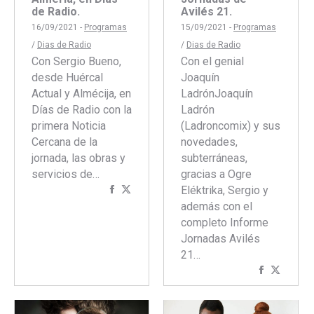
de Radio.
Avilés 21.
16/09/2021 -
Programas
15/09/2021 -
Programas
/
Dias de Radio
/
Dias de Radio
Con Sergio Bueno,
Con el genial
desde Huércal
Joaquín
Actual y Almécija, en
LadrónJoaquín
Días de Radio con la
Ladrón
primera Noticia
(Ladroncomix) y sus
Cercana de la
novedades,
jornada, las obras y
subterráneas,
servicios de…
gracias a Ogre
Compartir
Compartir
Eléktrika, Sergio y
con
con
además con el
Facebook
Twitter
completo Informe
Jornadas Avilés
21…
Comparti
Compar
con
con
Faceboo
Twitte