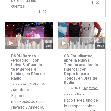
balance de las
Comparti
Compar
cuentas…
con
con
Compartir
Compartir
Faceboo
Twitte
con
con
Facebook
Twitter
9:08
19:37
R&RN Rareza +
CD Estudiantes,
«Picadito», con
abre la Nueva
Leiva & «Cuando
Temporada desde
te Muerdes el
Huércal con
Labio», en Días de
Deporte para
Radio.
Todos, en Días de
Radio.
10/09/2021 -
Programas
10/09/2021 -
Programas
/
Dias de Radio
/
Dias de Radio
El productor
Paco Pérez, uno de
musikoide, Joaquín
los responsables
Navarro y Almécija,