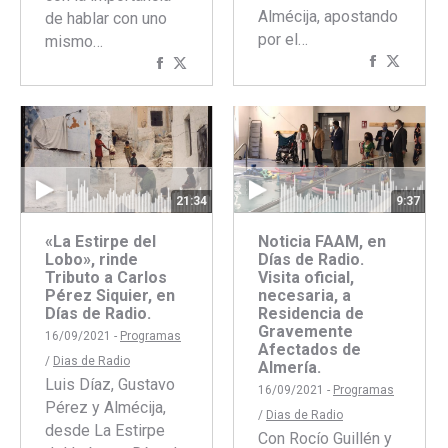
Almécija, apostando
de hablar con uno
por el…
mismo…
Comparti
Compar
Compartir
Compartir
con
con
con
con
Faceboo
Twitte
Facebook
Twitter
21:34
9:37
«La Estirpe del
Noticia FAAM, en
Lobo», rinde
Días de Radio.
Tributo a Carlos
Visita oficial,
Pérez Siquier, en
necesaria, a
Días de Radio.
Residencia de
Gravemente
16/09/2021 -
Programas
Afectados de
/
Dias de Radio
Almería.
Luis Díaz, Gustavo
16/09/2021 -
Programas
Pérez y Almécija,
/
Dias de Radio
desde La Estirpe
Con Rocío Guillén y