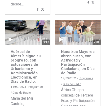
Comparti
Compar
desde…
con
con
Compartir
Compartir
Faceboo
Twitte
con
con
Facebook
Twitter
7:31
9:47
Nuestros Mayores
Huércal de
abren curso, con
Almería sigue su
Actividad y
progreso, con
Participación
actuaciones de
Ciudadana, en Días
Urbanismo y
de Radio.
Administración
Electrónica, en
14/09/2021 -
Programas
Días de Radio.
/
Dias de Radio
14/09/2021 -
Programas
África Obispo,
/
Dias de Radio
concejal de Tercera
María del Mar
Edad y Participación
Castelo,