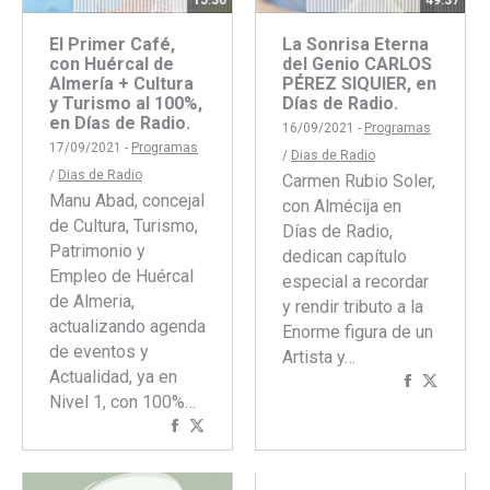
49:37
El Primer Café,
La Sonrisa Eterna
con Huércal de
del Genio CARLOS
Almería + Cultura
PÉREZ SIQUIER, en
y Turismo al 100%,
Días de Radio.
en Días de Radio.
16/09/2021 -
Programas
17/09/2021 -
Programas
/
Dias de Radio
/
Dias de Radio
Carmen Rubio Soler,
Manu Abad, concejal
con Almécija en
de Cultura, Turismo,
Días de Radio,
Patrimonio y
dedican capítulo
Empleo de Huércal
especial a recordar
de Almeria,
y rendir tributo a la
actualizando agenda
Enorme figura de un
de eventos y
Artista y…
Actualidad, ya en
Comparti
Compar
Nivel 1, con 100%…
con
con
Compartir
Compartir
Faceboo
Twitte
con
con
Facebook
Twitter