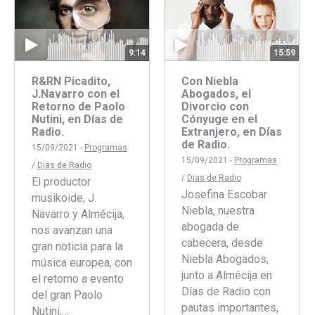
9:14
15:59
R&RN Picadito,
Con Niebla
J.Navarro con el
Abogados, el
Retorno de Paolo
Divorcio con
Nutini, en Días de
Cónyuge en el
Radio.
Extranjero, en Días
de Radio.
15/09/2021 -
Programas
15/09/2021 -
Programas
/
Dias de Radio
/
Dias de Radio
El productor
Josefina Escobar
musikoide, J.
Niebla, nuestra
Navarro y Almécija,
abogada de
nos avanzan una
cabecera, desde
gran noticia para la
Niebla Abogados,
música europea, con
junto a Almécija en
el retorno a evento
Días de Radio con
del gran Paolo
pautas importantes,
Nutini,…