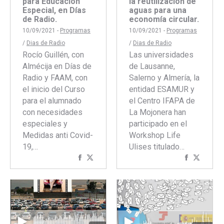
para Educación
la reutilización de
Especial, en Días
aguas para una
de Radio.
economía circular.
10/09/2021 -
Programas
10/09/2021 -
Programas
/
Dias de Radio
/
Dias de Radio
Rocío Guillén, con
Las universidades
Almécija en Días de
de Lausanne,
Radio y FAAM, con
Salerno y Almería, la
el inicio del Curso
entidad ESAMUR y
para el alumnado
el Centro IFAPA de
con necesidades
La Mojonera han
especiales y
participado en el
Medidas anti Covid-
Workshop Life
19,…
Ulises titulado…
Compartir
Compartir
Comparti
Compar
con
con
con
con
Facebook
Twitter
Faceboo
Twitte