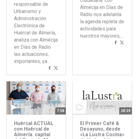
Ciudadana. con
responsable de
Almécija en Días de
Urbanismo y
Radio nos adelanta
Administración
la agenda repleta de
Electrónica de
actividades para
Huércal de Almería,
nuestros mayores,…
analiza con Almécija
Comparti
Compar
en Días de Radio
con
con
las actuaciones,
Faceboo
Twitte
importantes, ya…
Compartir
Compartir
con
con
Facebook
Twitter
7:58
28:39
Huércal ACTUAL
El Primer Café &
con Huércal de
Desayuno, desde
Almería. capital
«La Lustra Cocina»