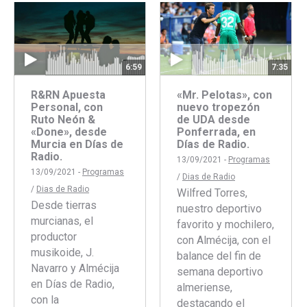
Facebook
Twitter
6:59
7:35
R&RN Apuesta
«Mr. Pelotas», con
Personal, con
nuevo tropezón
Ruto Neón &
de UDA desde
«Done», desde
Ponferrada, en
Murcia en Días de
Días de Radio.
Radio.
13/09/2021 -
Programas
13/09/2021 -
Programas
/
Dias de Radio
/
Dias de Radio
Wilfred Torres,
Desde tierras
nuestro deportivo
murcianas, el
favorito y mochilero,
productor
con Almécija, con el
musikoide, J.
balance del fin de
Navarro y Almécija
semana deportivo
en Días de Radio,
almeriense,
con la
destacando el