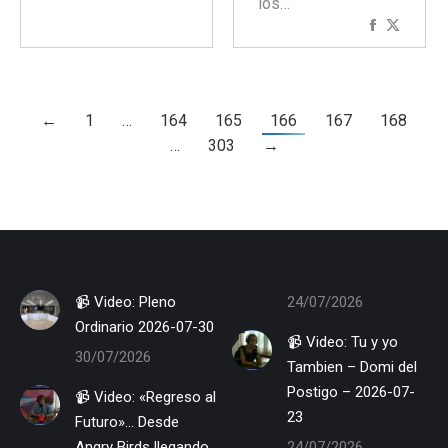
los…
Comparti
Compar
con
con
Faceboo
Twitte
←
1
…
164
165
166
167
168
…
303
→
📹 Video: Pleno
24/07/2026
Ordinario 2026-07-30
📹 Video: Tu y yo
30/07/2026
Tambien – Domi del
Postigo – 2026-07-
📹 Video: «Regreso al
23
Futuro»… Desde
Angry Birds llegando
24/07/2026