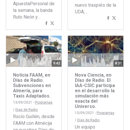
ApuestaPersonal de
nuevo traspiés de la
la semana, la banda
UDA,…
Ruto Neón y…
Comparti
Compar
Compartir
Compartir
con
con
con
con
Faceboo
Twitte
Facebook
Twitter
9:42
8:31
Noticia FAAM, en
Nova Ciencia, en
Días de Radio.
Días de Radio. El
Subvenciones en
IAA-CSIC participa
Almería, para
en el desarrollo la
Taxis Adaptados.
simulación más
exacta del
13/09/2021 -
Programas
Universo.
/
Dias de Radio
13/09/2021 -
Programas
Rocío Guillén, desde
/
Dias de Radio
FAAM con Almécija
Un equipo
en nuestros Días de