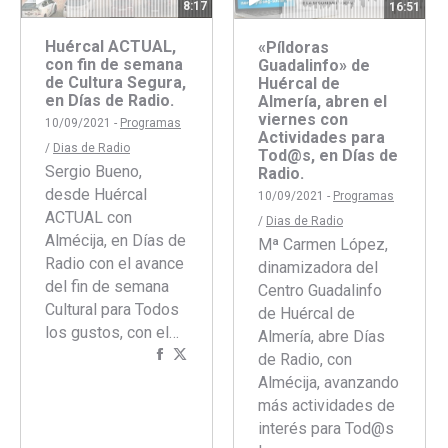
8:17
16:51
Huércal ACTUAL,
«Píldoras
con fin de semana
Guadalinfo» de
de Cultura Segura,
Huércal de
en Días de Radio.
Almería, abren el
viernes con
10/09/2021 -
Programas
Actividades para
/
Dias de Radio
Tod@s, en Días de
Sergio Bueno,
Radio.
desde Huércal
10/09/2021 -
Programas
ACTUAL con
/
Dias de Radio
Almécija, en Días de
Mª Carmen López,
Radio con el avance
dinamizadora del
del fin de semana
Centro Guadalinfo
Cultural para Todos
de Huércal de
los gustos, con el…
Almería, abre Días
Compartir
Compartir
de Radio, con
con
con
Almécija, avanzando
Facebook
Twitter
más actividades de
interés para Tod@s