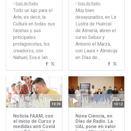
/
Dias de Radio
/
Dias de Radio
Todo un lujo para el
Muy bien
Arte, es decir, la
desayunados, en La
Cultura en todas sus
Lustra de Huércal
facetas y sus
de Almería, abren el
principales
curso Sebas y
protagonistas, lxs
Antonio el Marza,
creadorxs, con
con Laura + Almécija
Nahuel, Eva e Ian…
en Días de…
Compartir
Compartir
Comparti
Compar
con
con
con
con
Facebook
Twitter
Faceboo
Twitte
10:39
10:12
Noticia FAAM, con
Nova Ciencia, en
el inicio de Curso y
Días de Radio. La
medidas anti Covid
UAL pone en valor