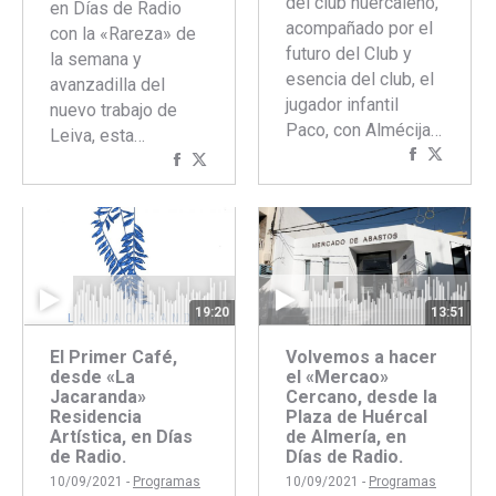
del club huercaleño,
en Días de Radio
acompañado por el
con la «Rareza» de
futuro del Club y
la semana y
esencia del club, el
avanzadilla del
jugador infantil
nuevo trabajo de
Paco, con Almécija…
Leiva, esta…
Comparti
Compar
Compartir
Compartir
con
con
con
con
Faceboo
Twitte
Facebook
Twitter
19:20
13:51
El Primer Café,
Volvemos a hacer
desde «La
el «Mercao»
Jacaranda»
Cercano, desde la
Residencia
Plaza de Huércal
Artística, en Días
de Almería, en
de Radio.
Días de Radio.
10/09/2021 -
Programas
10/09/2021 -
Programas