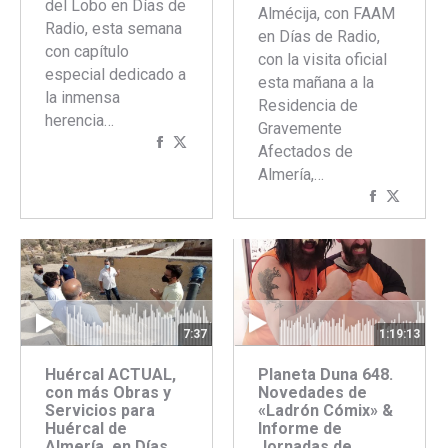
del Lobo en Días de
Almécija, con FAAM
Radio, esta semana
en Días de Radio,
con capítulo
con la visita oficial
especial dedicado a
esta mañana a la
la inmensa
Residencia de
herencia…
Gravemente
Compartir
Compartir
Afectados de
con
con
Almería,…
Facebook
Twitter
Comparti
Compar
con
con
Faceboo
Twitte
7:37
1:19:13
Huércal ACTUAL,
Planeta Duna 648.
con más Obras y
Novedades de
Servicios para
«Ladrón Cómix» &
Huércal de
Informe de
Almería, en Días
Jornadas de