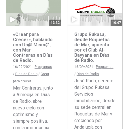
13:32
10:47
«Crear para
Grupo Rukasa,
Crecer», hablando
desde Roquetas
con Un@ Mism@,
de Mar, apuesta
con Mar
por el Club Al-
Contreras en Días
Bayyana en Días
de Radio.
de Radio.
16/09/2021 -
Programas
16/09/2021 -
Programas
/
Dias de Radio
/
Crear
/
Dias de Radio
José Ruda, gerente
para crecer
del Grupo Rukasa
Mar Contreras, junto
Servicios
a Almécija en Días
Inmobiliarios, desde
de Radio, abre
su sede central en
nuevo ciclo con
Roquetas de Mar y
optimismo y
creciendo por
siempre positiva,
Andalucía con
con la importancia