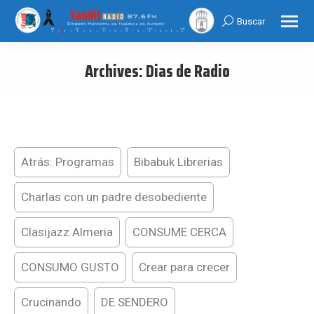
Buscar
Search:
Archives:
Dias de Radio
You are here:
Atrás: Programas
Bibabuk Librerias
Charlas con un padre desobediente
Clasijazz Almeria
CONSUME CERCA
CONSUMO GUSTO
Crear para crecer
Crucinando
DE SENDERO