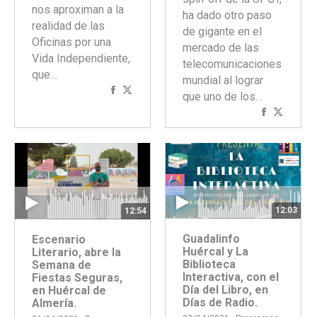
nos aproximan a la
ha dado otro paso
realidad de las
de gigante en el
Oficinas por una
mercado de las
Vida Independiente,
telecomunicaciones
que…
mundial al lograr
Compartir
Compartir
que uno de los…
con
con
Comparti
Compar
Facebook
Twitter
con
con
Faceboo
Twitte
12:03
12:54
Guadalinfo
Escenario
Huércal y La
Literario, abre la
Biblioteca
Semana de
Interactiva, con el
Fiestas Seguras,
Día del Libro, en
en Huércal de
Días de Radio.
Almería.