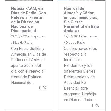
Noticia FAAM, en
Huércal de
Días de Radio. Con
Almería y Gádor,
Relevo al Frente
únicos municipios,
de la Dirección
Sin Cierre
Nacional de
Perimetral en Bajo
Discapacidad.
Andarax.
29/04/2021 -
Programas
29/04/2021 -
Programas
/
Dias de Radio
/
Dias de Radio
Con Rocío Guillén y
Con las novedades
Almécija, en Días de
respecto a la
Radio con FAAM, el
Incidencia
apunte Social del
Pandémica y los
día, con el relevo al
diferentes Cierres
frente de Política
Perimetrales y de
Nacional de…
Actividad No
Compartir
Compartir
Esencial, abre
con
con
programa Almécija,
Facebook
Twitter
en Días de Radio.…
Comparti
Compar