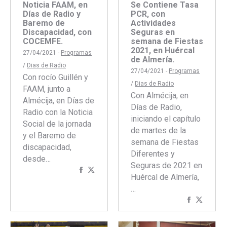
Noticia FAAM, en
Se Contiene Tasa
Días de Radio y
PCR, con
Baremo de
Actividades
Discapacidad, con
Seguras en
COCEMFE.
semana de Fiestas
2021, en Huércal
27/04/2021 -
Programas
de Almería.
/
Dias de Radio
27/04/2021 -
Programas
Con rocío Guillén y
/
Dias de Radio
FAAM, junto a
Con Almécija, en
Almécija, en Días de
Días de Radio,
Radio con la Noticia
iniciando el capítulo
Social de la jornada
de martes de la
y el Baremo de
semana de Fiestas
discapacidad,
Diferentes y
desde…
Seguras de 2021 en
Compartir
Compartir
Huércal de Almería,
con
con
…
Facebook
Twitter
Comparti
Compar
con
con
Faceboo
Twitte