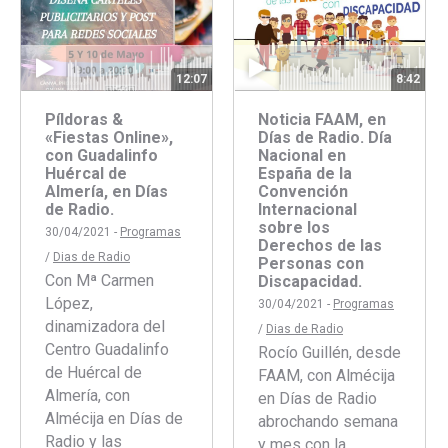
12:07
8:42
Píldoras &
Noticia FAAM, en
«Fiestas Online»,
Días de Radio. Día
con Guadalinfo
Nacional en
Huércal de
España de la
Almería, en Días
Convención
de Radio.
Internacional
sobre los
30/04/2021 -
Programas
Derechos de las
/
Dias de Radio
Personas con
Con Mª Carmen
Discapacidad.
López,
30/04/2021 -
Programas
dinamizadora del
/
Dias de Radio
Centro Guadalinfo
Rocío Guillén, desde
de Huércal de
FAAM, con Almécija
Almería, con
en Días de Radio
Almécija en Días de
abrochando semana
Radio y las
y mes con la