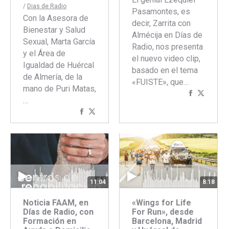
/
Dias de Radio
Pasamontes, es
Con la Asesora de
decir, Zarrita con
Bienestar y Salud
Almécija en Días de
Sexual, Marta García
Radio, nos presenta
y el Área de
el nuevo video clip,
Igualdad de Huércal
basado en el tema
de Almería, de la
«FUISTE», que…
mano de Puri Matas,
Comparti
Compar
…
con
con
Compartir
Compartir
Faceboo
Twitte
con
con
Facebook
Twitter
11:04
8:18
Noticia FAAM, en
«Wings for Life
Días de Radio, con
For Run», desde
Formación en
Barcelona, Madrid