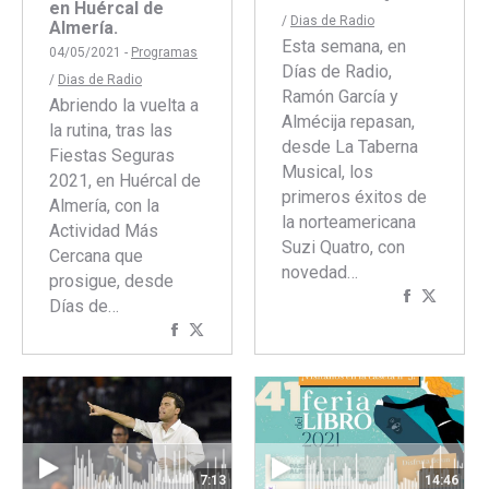
en Huércal de
/
Dias de Radio
Almería.
Esta semana, en
04/05/2021 -
Programas
Días de Radio,
/
Dias de Radio
Ramón García y
Abriendo la vuelta a
Almécija repasan,
la rutina, tras las
desde La Taberna
Fiestas Seguras
Musical, los
2021, en Huércal de
primeros éxitos de
Almería, con la
la norteamericana
Actividad Más
Suzi Quatro, con
Cercana que
novedad…
prosigue, desde
Comparti
Compar
Días de…
con
con
Compartir
Compartir
Faceboo
Twitte
con
con
Facebook
Twitter
7:13
14:46