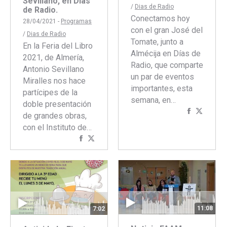
Sevillano, en Días
/
Dias de Radio
de Radio.
Conectamos hoy
28/04/2021 -
Programas
con el gran José del
/
Dias de Radio
Tomate, junto a
En la Feria del Libro
Almécija en Días de
2021, de Almería,
Radio, que comparte
Antonio Sevillano
un par de eventos
Miralles nos hace
importantes, esta
partícipes de la
semana, en…
doble presentación
Comparti
Compar
de grandes obras,
con
con
con el Instituto de…
Faceboo
Twitte
Compartir
Compartir
con
con
Facebook
Twitter
11:08
7:02