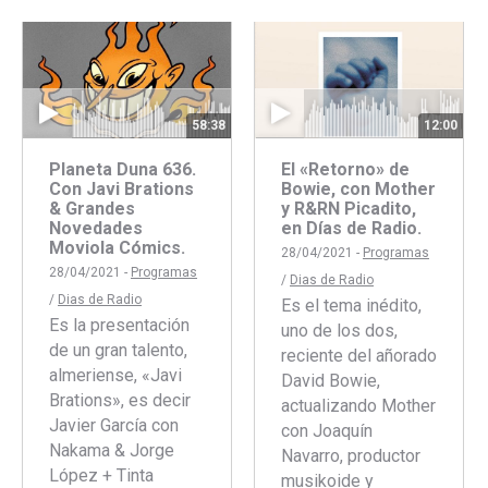
con
con
Faceboo
Twitte
58:38
12:00
Planeta Duna 636.
El «Retorno» de
Con Javi Brations
Bowie, con Mother
& Grandes
y R&RN Picadito,
Novedades
en Días de Radio.
Moviola Cómics.
28/04/2021 -
Programas
28/04/2021 -
Programas
/
Dias de Radio
/
Dias de Radio
Es el tema inédito,
Es la presentación
uno de los dos,
de un gran talento,
reciente del añorado
almeriense, «Javi
David Bowie,
Brations», es decir
actualizando Mother
Javier García con
con Joaquín
Nakama & Jorge
Navarro, productor
López + Tinta
musikoide y