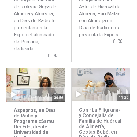
del colegio Goya de
Ayto. de Huércal de
Almería y Almécija,
Almería, Puri Matas
en Días de Radio te
con Almécija en
presentamos la
Días de Radio, nos
Expo del alumnado
presenta la Expo »…
de Primaria,
Comparti
Compar
dedicada…
con
con
Compartir
Compartir
Faceboo
Twitte
con
con
Facebook
Twitter
11:20
36:56
Con «La Filigrana»
Aspapros, en Días
y Concejalía de
de Radio y
Familia de Huércal
Programa «Samu
de Almería,
Dis Fit», desde
Cestas Bebé, en
Universidad de