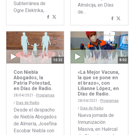
Subterránea de
Almécija, en Días
Ogre Elektrika,…
de…
Compartir
Compartir
Comparti
Compar
con
con
con
con
Facebook
Twitter
Faceboo
Twitte
15:32
8:02
Con Niebla
«La Mejor Vacuna,
Abogados, la
la que se pone en
Patria Potestad,
el brazo», con
en Días de Radio.
Lilianne López, en
Días de Radio.
28/04/2021 -
Programas
28/04/2021 -
Programas
/
Dias de Radio
/
Dias de Radio
Desde el despacho
Nueva jornada de
de Niebla Abogados
Inmunización
de Almería, Josefina
Masiva, en Huércal
Escobar Niebla con