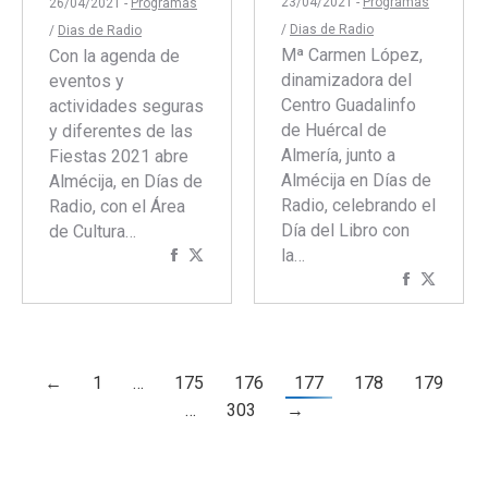
23/04/2021 -
Programas
26/04/2021 -
Programas
/
Dias de Radio
/
Dias de Radio
Mª Carmen López,
Con la agenda de
dinamizadora del
eventos y
Centro Guadalinfo
actividades seguras
de Huércal de
y diferentes de las
Almería, junto a
Fiestas 2021 abre
Almécija en Días de
Almécija, en Días de
Radio, celebrando el
Radio, con el Área
Día del Libro con
de Cultura…
la…
Compartir
Compartir
Comparti
Compar
con
con
con
con
Facebook
Twitter
Faceboo
Twitte
←
1
…
175
176
177
178
179
…
303
→