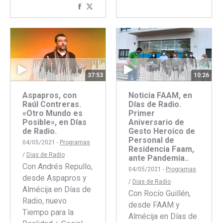
Compartir
Compartir
con
con
Facebook
Twitter
37:53
10:26
Aspapros, con
Noticia FAAM, en
Raúl Contreras.
Días de Radio.
«Otro Mundo es
Primer
Posible», en Días
Aniversario de
de Radio.
Gesto Heroico de
Personal de
04/05/2021 -
Programas
Residencia Faam,
/
Dias de Radio
ante Pandemia..
Con Andrés Repullo,
04/05/2021 -
Programas
desde Aspapros y
/
Dias de Radio
Almécija en Días de
Con Rocío Guillén,
Radio, nuevo
desde FAAM y
Tiempo para la
Almécija en Días de