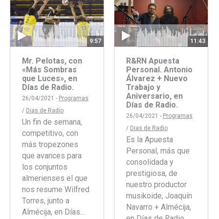
9:57
11:43
Mr. Pelotas, con
R&RN Apuesta
«Más Sombras
Personal. Antonio
que Luces», en
Álvarez + Nuevo
Días de Radio.
Trabajo y
Aniversario, en
26/04/2021 -
Programas
Días de Radio.
/
Dias de Radio
26/04/2021 -
Programas
Un fin de semana,
/
Dias de Radio
competitivo, con
Es la Apuesta
más tropezones
Personal, más que
que avances para
consolidada y
los conjuntos
prestigiosa, de
almerienses el que
nuestro productor
nos resume Wilfred
musikoide, Joaquín
Torres, junto a
Navarro + Almécija,
Almécija, en Días…
en Días de Radio