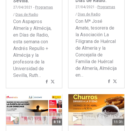
Días de Radio.
Sevilla.
27/04/2021 -
Programas
27/04/2021 -
Programas
/
Dias de Radio
/
Dias de Radio
Con Mª José
Con Aspapros
Amate, tesorera de
Almería y Almécija,
la Asociación La
en Días de Radio,
Filigrana de Huércal
esta semana con
de Almería y la
Andrés Repullo +
Concejalía de
Almécija y la
Familia de Huércal
profesora de la
de Almería, Almécija
Universidad de
en…
Sevilla, Ruth…
Comparti
Compar
Compartir
Compartir
con
con
con
con
Faceboo
Twitte
Facebook
Twitter
8:18
11:31