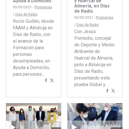
Ayuda a Domicilio.
y Huércal de
Almería, en Días
05/05/2021 -
Programas
de Radio.
/
Dias de Radio
05/05/2021 -
Programas
Rocío Guillén, desde
/
Dias de Radio
FAAM y Almécija en
Con Jesús
Días de Radio, con
Pomedio, concejal
el avance de la
de Deporte y Medio
Formación para
Ambiente de
personas
Huércal de Almería,
desempleadas, en
junto a Almécija en
Ayuda a Domicilio,
Días de Radio,
para personas…
presentando esta
Compartir
Compartir
prueba Global y…
con
con
Comparti
Compar
Facebook
Twitter
con
con
Faceboo
Twitte