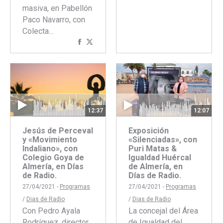
con
con
masiva, en Pabellón
Faceboo
Twitte
Paco Navarro, con
Colecta…
Compartir
Compartir
con
con
Facebook
Twitter
12:37
12:07
Jesús de Perceval
Exposición
y «Movimiento
«Silenciadas», con
Indaliano», con
Puri Matas &
Colegio Goya de
Igualdad Huércal
Almería, en Días
de Almería, en
de Radio.
Días de Radio.
27/04/2021 -
Programas
27/04/2021 -
Programas
/
Dias de Radio
/
Dias de Radio
Con Pedro Ayala
La concejal del Área
Rodríguez, director
de Igualdad del