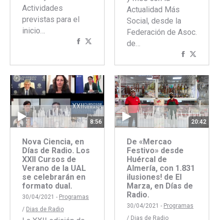
Actividades
Actualidad Más
previstas para el
Social, desde la
inicio…
Federación de Asoc.
Compartir
Compartir
de…
con
con
Comparti
Compar
Facebook
Twitter
con
con
Faceboo
Twitte
8:56
20:42
Nova Ciencia, en
De «Mercao
Días de Radio. Los
Festivo» desde
XXII Cursos de
Huércal de
Verano de la UAL
Almería, con 1.831
se celebrarán en
ilusiones! de El
formato dual.
Marza, en Días de
Radio.
30/04/2021 -
Programas
30/04/2021 -
Programas
/
Dias de Radio
/
Dias de Radio