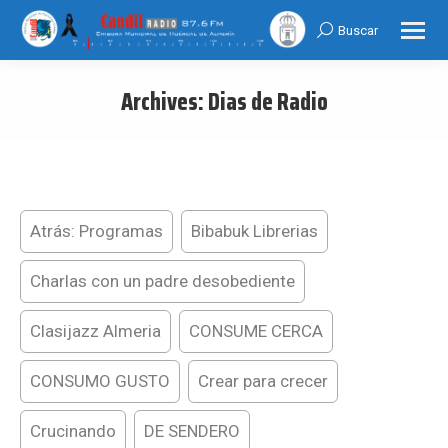
Buscar
Search:
Archives:
Dias de Radio
You are here:
Atrás: Programas
Bibabuk Librerias
Charlas con un padre desobediente
Clasijazz Almeria
CONSUME CERCA
CONSUMO GUSTO
Crear para crecer
Crucinando
DE SENDERO