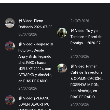
📹 Video: Pleno
24/07/2026
Ordinario 2026-07-30
📹 Video: Tu y yo
30/07/2026
Tambien – Domi del
Postigo – 2026-07-
📹 Video: «Regreso al
23
Futuro»… Desde
Angry Birds llegando
24/07/2026
al «LIMBO» hacia
📹 Video: Primer
«DELUXE 2009», con
Café de Trayectoria
GERARKD y Almécija,
& COMUNICACIÓN…
en DÍAS DE RADIO.
ROSENDA MIRÓN,
24/07/2026
con Almécija, en
DÍAS DE RADIO.
📹 Video: ¡¡VERANO
JOVEN DEPORTIVO
24/07/2026