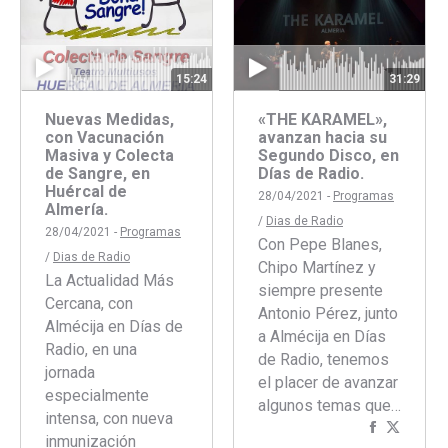
15:24
31:29
Nuevas Medidas,
«THE KARAMEL»,
con Vacunación
avanzan hacia su
Masiva y Colecta
Segundo Disco, en
de Sangre, en
Días de Radio.
Huércal de
28/04/2021 -
Programas
Almería.
/
Dias de Radio
28/04/2021 -
Programas
Con Pepe Blanes,
/
Dias de Radio
Chipo Martínez y
La Actualidad Más
siempre presente
Cercana, con
Antonio Pérez, junto
Almécija en Días de
a Almécija en Días
Radio, en una
de Radio, tenemos
jornada
el placer de avanzar
especialmente
algunos temas que…
intensa, con nueva
Comparti
Compar
inmunización