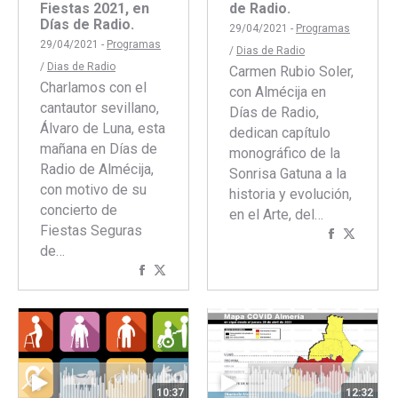
Fiestas 2021, en
de Radio.
Días de Radio.
29/04/2021 -
Programas
29/04/2021 -
Programas
/
Dias de Radio
/
Dias de Radio
Carmen Rubio Soler,
Charlamos con el
con Almécija en
cantautor sevillano,
Días de Radio,
Álvaro de Luna, esta
dedican capítulo
mañana en Días de
monográfico de la
Radio de Almécija,
Sonrisa Gatuna a la
con motivo de su
historia y evolución,
concierto de
en el Arte, del…
Fiestas Seguras
Comparti
Compar
de…
con
con
Compartir
Compartir
Faceboo
Twitte
con
con
Facebook
Twitter
10:37
12:32