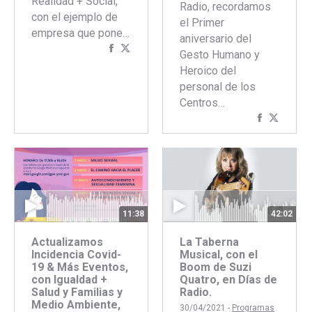
Realidad + Social,
Radio, recordamos
con el ejemplo de
el Primer
empresa que pone…
aniversario del
Compartir
Compartir
Gesto Humano y
con
con
Heroico del
Facebook
Twitter
personal de los
Centros…
Comparti
Compar
con
con
Faceboo
Twitte
11:38
42:02
Actualizamos
La Taberna
Incidencia Covid-
Musical, con el
19 & Más Eventos,
Boom de Suzi
con Igualdad +
Quatro, en Días de
Salud y Familias y
Radio.
Medio Ambiente,
30/04/2021 -
Programas