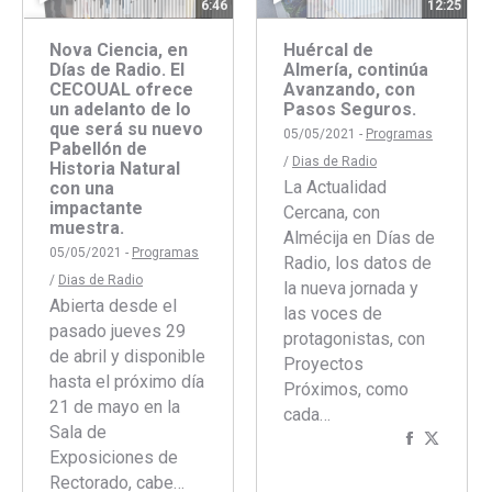
6:46
12:25
Nova Ciencia, en
Huércal de
Días de Radio. El
Almería, continúa
CECOUAL ofrece
Avanzando, con
un adelanto de lo
Pasos Seguros.
que será su nuevo
05/05/2021 -
Programas
Pabellón de
/
Dias de Radio
Historia Natural
La Actualidad
con una
impactante
Cercana, con
muestra.
Almécija en Días de
05/05/2021 -
Programas
Radio, los datos de
/
Dias de Radio
la nueva jornada y
Abierta desde el
las voces de
pasado jueves 29
protagonistas, con
de abril y disponible
Proyectos
hasta el próximo día
Próximos, como
21 de mayo en la
cada…
Sala de
Comparti
Compar
Exposiciones de
con
con
Rectorado, cabe…
Faceboo
Twitte