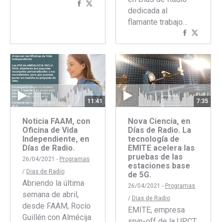
Compartir
Compartir
dedicada al
con
con
flamante trabajo…
Facebook
Twitter
Comparti
Compar
con
con
Faceboo
Twitte
11:41
7:35
Noticia FAAM, con
Nova Ciencia, en
Oficina de Vida
Días de Radio. La
Independiente, en
tecnología de
Días de Radio.
EMITE acelera las
pruebas de las
26/04/2021 -
Programas
estaciones base
/
Dias de Radio
de 5G.
Abriendo la última
26/04/2021 -
Programas
semana de abril,
/
Dias de Radio
desde FAAM, Rocío
EMITE, empresa
Guillén con Almécija
spin-off de la UPCT,