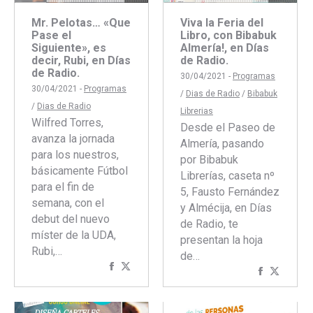
Mr. Pelotas… «Que
Viva la Feria del
Pase el
Libro, con Bibabuk
Siguiente», es
Almería!, en Días
decir, Rubi, en Días
de Radio.
de Radio.
30/04/2021 -
Programas
30/04/2021 -
Programas
/
Dias de Radio
/
Bibabuk
/
Dias de Radio
Librerias
Wilfred Torres,
Desde el Paseo de
avanza la jornada
Almería, pasando
para los nuestros,
por Bibabuk
básicamente Fútbol
Librerías, caseta nº
para el fin de
5, Fausto Fernández
semana, con el
y Almécija, en Días
debut del nuevo
de Radio, te
míster de la UDA,
presentan la hoja
Rubi,…
de…
Compartir
Compartir
Comparti
Compar
con
con
con
con
Facebook
Twitter
Faceboo
Twitte