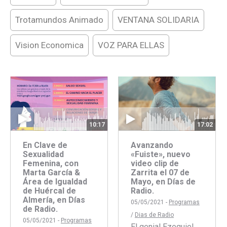
Trotamundos Animado
VENTANA SOLIDARIA
Vision Economica
VOZ PARA ELLAS
10:17
17:02
En Clave de
Avanzando
Sexualidad
«Fuiste», nuevo
Femenina, con
video clip de
Marta García &
Zarrita el 07 de
Área de Igualdad
Mayo, en Días de
de Huércal de
Radio.
Almería, en Días
05/05/2021 -
Programas
de Radio.
/
Dias de Radio
05/05/2021 -
Programas
El genial Ezequiel