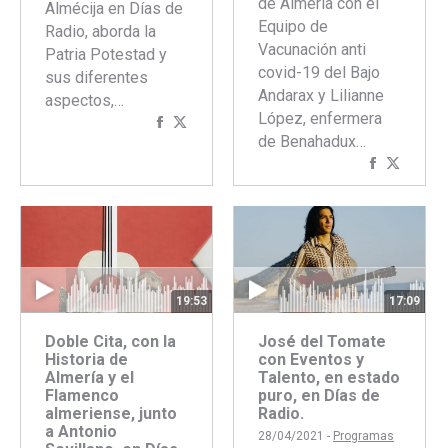
de Almería con el
Almécija en Días de
Equipo de
Radio, aborda la
Vacunación anti
Patria Potestad y
covid-19 del Bajo
sus diferentes
Andarax y Lilianne
aspectos,…
López, enfermera
Compartir
Compartir
de Benahadux…
con
con
Comparti
Compar
Facebook
Twitter
con
con
Faceboo
Twitte
19:53
17:09
Doble Cita, con la
José del Tomate
Historia de
con Eventos y
Almería y el
Talento, en estado
Flamenco
puro, en Días de
almeriense, junto
Radio.
a Antonio
28/04/2021 -
Programas