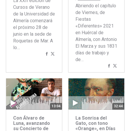
La XXII edición de
Abriendo el capítulo
Cursos de Verano
de Viernes, de
de la Universidad de
Fiestas
Almería comenzará
«Diferentes» 2021
el próximo 28 de
en Huércal de
junio en la sede de
Almería, con Antonio
Roquetas de Mar. A
El Marza y sus 1831
lo…
días de trabajo y
Compartir
Compartir
de…
con
con
Comparti
Compar
Facebook
Twitter
con
con
Faceboo
Twitte
13:04
32:44
Con Álvaro de
La Sonrisa del
Luna, avanzando
Gato, con tono
su Concierto de
«Orange», en Días