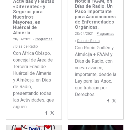
Noticia FAAM, en
Actividad y Fiestas
Días de Radio. Un
«Diferentes» y
Paso Importante
Seguras para
para Asociaciones
Nuestros
de Enfermedades
Mayores, en
Orgánicas.
Huércal de
Almería.
28/04/2021 -
Programas
28/04/2021 -
Programas
/
Dias de Radio
/
Dias de Radio
Con Rocío Guillén y
Con África Obispo,
Almécija + FAAM y
concejal de Área de
Días de Radio, con
Tercera Edad de
nuevo avance,
Huércal de Almería
importante, desde la
y Almécija, en Días
Ley para las Asoc.
de Radio,
que trabajan por
presentando todas
Derechos…
las Actividades, que
Comparti
Compar
siguen,…
con
con
Compartir
Compartir
Faceboo
Twitte
con
con
Facebook
Twitter