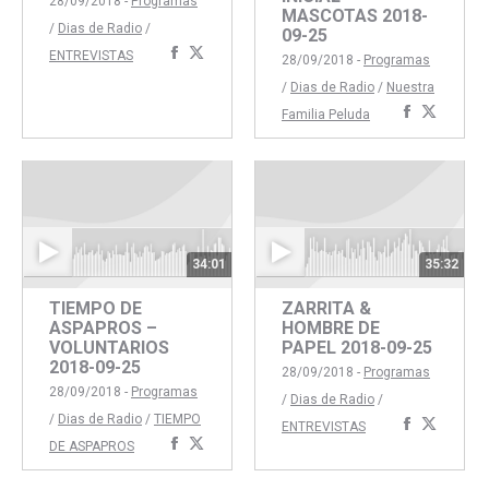
28/09/2018 -
Programas
MASCOTAS 2018-
/
Dias de Radio
/
09-25
Compartir
Compartir
ENTREVISTAS
28/09/2018 -
Programas
con
con
/
Dias de Radio
/
Nuestra
Facebook
Twitter
Comparti
Compar
Familia Peluda
con
con
Faceboo
Twitte
34:01
35:32
TIEMPO DE
ZARRITA &
ASPAPROS –
HOMBRE DE
VOLUNTARIOS
PAPEL 2018-09-25
2018-09-25
28/09/2018 -
Programas
28/09/2018 -
Programas
/
Dias de Radio
/
/
Dias de Radio
/
TIEMPO
Comparti
Compar
ENTREVISTAS
Compartir
Compartir
DE ASPAPROS
con
con
con
con
Faceboo
Twitte