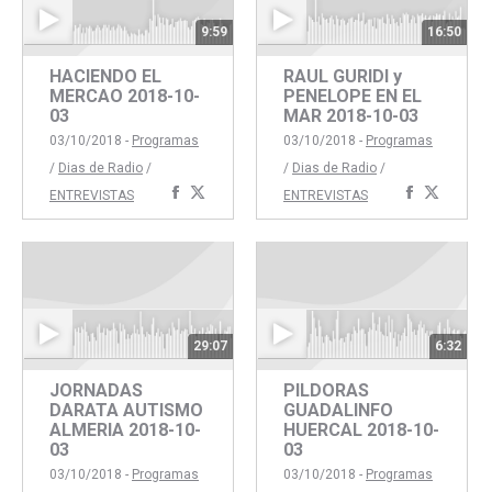
9:59
16:50
HACIENDO EL
RAUL GURIDI y
MERCAO 2018-10-
PENELOPE EN EL
03
MAR 2018-10-03
03/10/2018 -
Programas
03/10/2018 -
Programas
/
Dias de Radio
/
/
Dias de Radio
/
Compartir
Compartir
Comparti
Compar
ENTREVISTAS
ENTREVISTAS
con
con
con
con
Facebook
Twitter
Faceboo
Twitte
29:07
6:32
JORNADAS
PILDORAS
DARATA AUTISMO
GUADALINFO
ALMERIA 2018-10-
HUERCAL 2018-10-
03
03
03/10/2018 -
Programas
03/10/2018 -
Programas