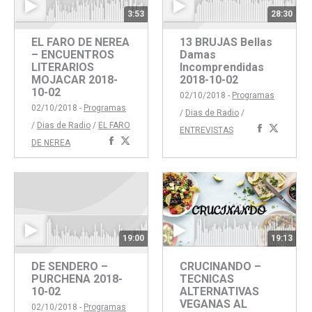
3:53
28:30
EL FARO DE NEREA
13 BRUJAS Bellas
– ENCUENTROS
Damas
LITERARIOS
Incomprendidas
MOJACAR 2018-
2018-10-02
10-02
02/10/2018 -
Programas
02/10/2018 -
Programas
/
Dias de Radio
/
/
Dias de Radio
/
EL FARO
Comparti
Compar
ENTREVISTAS
Compartir
Compartir
DE NEREA
con
con
con
con
Faceboo
Twitte
Facebook
Twitter
19:00
19:13
DE SENDERO –
CRUCINANDO –
PURCHENA 2018-
TECNICAS
10-02
ALTERNATIVAS
VEGANAS AL
02/10/2018 -
Programas