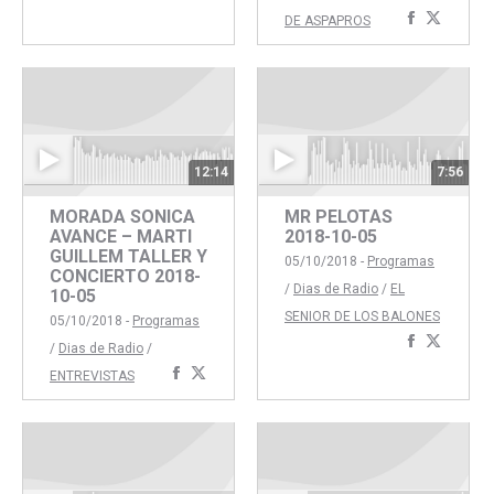
con
con
Comparti
Compar
DE ASPAPROS
Facebook
Twitter
con
con
Faceboo
Twitte
12:14
7:56
MORADA SONICA
MR PELOTAS
AVANCE – MARTI
2018-10-05
GUILLEM TALLER Y
05/10/2018 -
Programas
CONCIERTO 2018-
/
Dias de Radio
/
EL
10-05
SENIOR DE LOS BALONES
05/10/2018 -
Programas
Comparti
Compar
/
Dias de Radio
/
con
con
Compartir
Compartir
ENTREVISTAS
Faceboo
Twitte
con
con
Facebook
Twitter