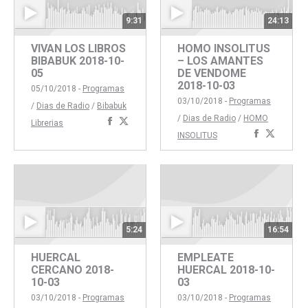
9:31
24:13
VIVAN LOS LIBROS
HOMO INSOLITUS
BIBABUK 2018-10-
– LOS AMANTES
05
DE VENDOME
2018-10-03
05/10/2018 -
Programas
03/10/2018 -
Programas
/
Dias de Radio
/
Bibabuk
/
Dias de Radio
/
HOMO
Compartir
Compartir
Librerias
Comparti
Compar
INSOLITUS
con
con
con
con
Facebook
Twitter
Faceboo
Twitte
5:24
16:54
HUERCAL
EMPLEATE
CERCANO 2018-
HUERCAL 2018-10-
10-03
03
03/10/2018 -
Programas
03/10/2018 -
Programas