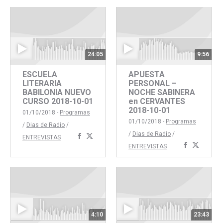
Faceboo
Twitte
24:05
9:56
ESCUELA
APUESTA
LITERARIA
PERSONAL –
BABILONIA NUEVO
NOCHE SABINERA
CURSO 2018-10-01
en CERVANTES
2018-10-01
01/10/2018 -
Programas
01/10/2018 -
Programas
/
Dias de Radio
/
/
Dias de Radio
/
Compartir
Compartir
ENTREVISTAS
Comparti
Compar
ENTREVISTAS
con
con
con
con
Facebook
Twitter
Faceboo
Twitte
4:10
23:43