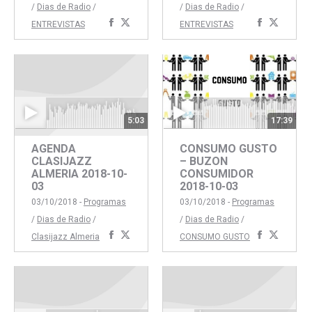
/
Dias de Radio
/
/
Dias de Radio
/
Compartir
Compartir
Comparti
Compar
ENTREVISTAS
ENTREVISTAS
con
con
con
con
Facebook
Twitter
Faceboo
Twitte
5:03
17:39
AGENDA
CONSUMO GUSTO
CLASIJAZZ
– BUZON
ALMERIA 2018-10-
CONSUMIDOR
03
2018-10-03
03/10/2018 -
Programas
03/10/2018 -
Programas
/
Dias de Radio
/
/
Dias de Radio
/
Compartir
Compartir
Comparti
Compar
Clasijazz Almeria
CONSUMO GUSTO
con
con
con
con
Facebook
Twitter
Faceboo
Twitte