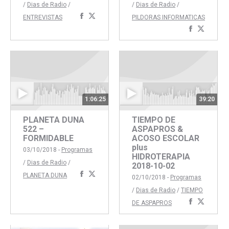
/
Dias de Radio
/
/
Dias de Radio
/
Compartir
Compartir
ENTREVISTAS
PILDORAS INFORMATICAS
con
con
Comparti
Compar
Facebook
Twitter
con
con
Faceboo
Twitte
1:06:25
39:20
PLANETA DUNA
TIEMPO DE
522 –
ASPAPROS &
FORMIDABLE
ACOSO ESCOLAR
plus
03/10/2018 -
Programas
HIDROTERAPIA
/
Dias de Radio
/
2018-10-02
Compartir
Compartir
PLANETA DUNA
02/10/2018 -
Programas
con
con
/
Dias de Radio
/
TIEMPO
Facebook
Twitter
Comparti
Compar
DE ASPAPROS
con
con
Faceboo
Twitte