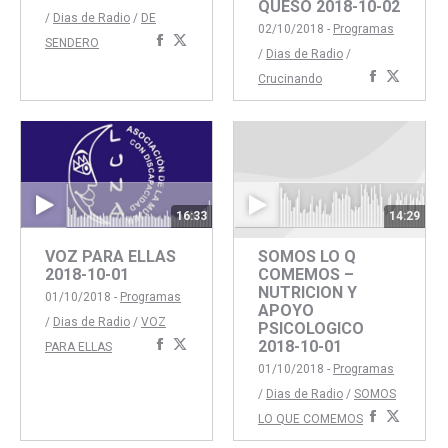
QUESO 2018-10-02
/
Dias de Radio
/
DE
02/10/2018 -
Programas
Compartir
Compartir
SENDERO
/
Dias de Radio
/
con
con
Comparti
Compar
Crucinando
Facebook
Twitter
con
con
Faceboo
Twitte
16:33
14:29
VOZ PARA ELLAS
SOMOS LO Q
2018-10-01
COMEMOS –
NUTRICION Y
01/10/2018 -
Programas
APOYO
/
Dias de Radio
/
VOZ
PSICOLOGICO
Compartir
Compartir
2018-10-01
PARA ELLAS
con
con
01/10/2018 -
Programas
Facebook
Twitter
/
Dias de Radio
/
SOMOS
Comparti
Compar
LO QUE COMEMOS
con
con