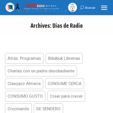
Buscar
Search:
Archives:
Dias de Radio
You are here:
Atrás: Programas
Bibabuk Librerias
Charlas con un padre desobediente
Clasijazz Almeria
CONSUME CERCA
CONSUMO GUSTO
Crear para crecer
Crucinando
DE SENDERO