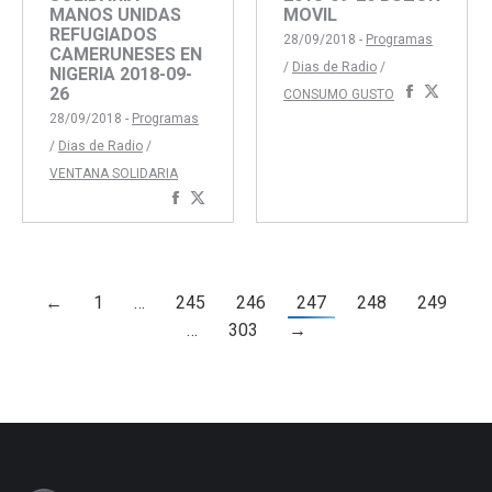
MANOS UNIDAS
MOVIL
REFUGIADOS
28/09/2018 -
Programas
CAMERUNESES EN
/
Dias de Radio
/
NIGERIA 2018-09-
Comparti
Compar
26
CONSUMO GUSTO
con
con
28/09/2018 -
Programas
Faceboo
Twitte
/
Dias de Radio
/
VENTANA SOLIDARIA
Compartir
Compartir
con
con
Facebook
Twitter
←
1
…
245
246
247
248
249
…
303
→