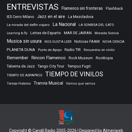
ENTREVISTAS
Flamenco sin fronteras
Flashback
Jazz en el aire
IES Cerro Milano
La Mezcladora
La Nacional
La mirada del delfin viajero
LA SONRISA DEL GATO
Letras de Esparto
MAR DE JAIRAN
Morada Sonica
Learning to fly
Musica sin usura
Noticias FAAM
NOS GUSTA LEER
NOVA CIENCIA
PLANETA DUNA
Radio TIR
Punto de Apoyo
Recuerdos en vinilo
Remember
Rincon Flamenco
Rocktopia
Rock Museum
Taberna de Jazz
Tango City Tour
Tempus Fugit
TIEMPO DE VINILOS
TIEMPO DE ASPAPROS
Tranvia Musical
Tiempo Historico
Vamos que vamos
Copyright © Candil Radio 2005-2026 | Designed by Almeriweb