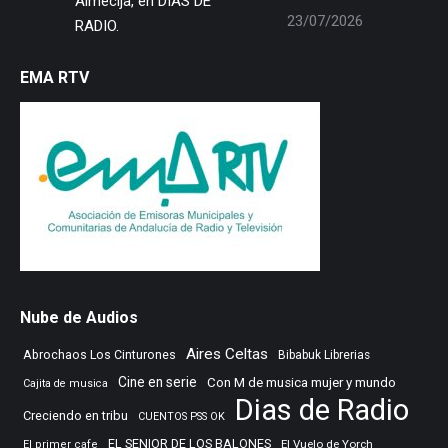
Almécija, en DÍAS DE
23/07/2026
RADIO.
EMA RTV
Nube de Audios
Aires Celtas
Abrochaos Los Cinturones
Bibabuk Librerias
Cine en serie
Con M de musica mujer y mundo
Cajita de musica
Dias de Radio
Creciendo en tribu
CUENTOS PSS OK
EL SENIOR DE LOS BALONES
El Vuelo de Yorch
El primer cafe