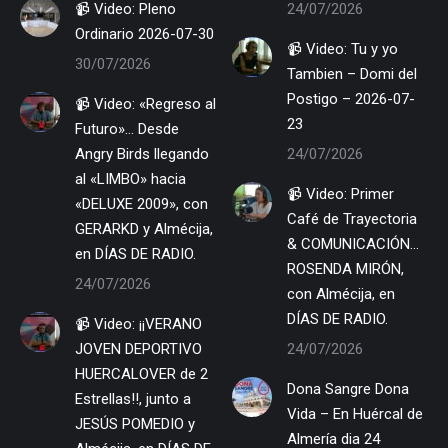
📹 Video: Pleno
24/07/2026
Ordinario 2026-07-30
📹 Video: Tu y yo
30/07/2026
Tambien – Domi del
Postigo – 2026-07-
📹 Video: «Regreso al
23
Futuro»… Desde
Angry Birds llegando
24/07/2026
al «LIMBO» hacia
📹 Video: Primer
«DELUXE 2009», con
Café de Trayectoria
GERARKD y Almécija,
& COMUNICACIÓN…
en DÍAS DE RADIO.
ROSENDA MIRÓN,
24/07/2026
con Almécija, en
DÍAS DE RADIO.
📹 Video: ¡¡VERANO
JOVEN DEPORTIVO
24/07/2026
HUERCALOVER de 2
Dona Sangre Dona
Estrellas!!, junto a
Vida – En Huércal de
JESÚS POMEDIO y
Almería dia 24