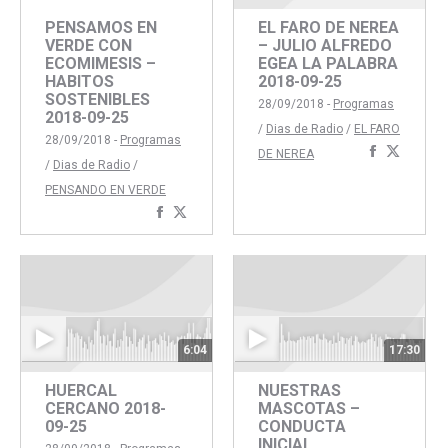
PENSAMOS EN
EL FARO DE NEREA
VERDE CON
– JULIO ALFREDO
ECOMIMESIS –
EGEA LA PALABRA
HABITOS
2018-09-25
SOSTENIBLES
28/09/2018 -
Programas
2018-09-25
/
Dias de Radio
/
EL FARO
28/09/2018 -
Programas
Comparti
Compar
DE NEREA
/
Dias de Radio
/
con
con
PENSANDO EN VERDE
Faceboo
Twitte
Compartir
Compartir
con
con
Facebook
Twitter
6:04
17:30
HUERCAL
NUESTRAS
CERCANO 2018-
MASCOTAS –
09-25
CONDUCTA
INICIAL