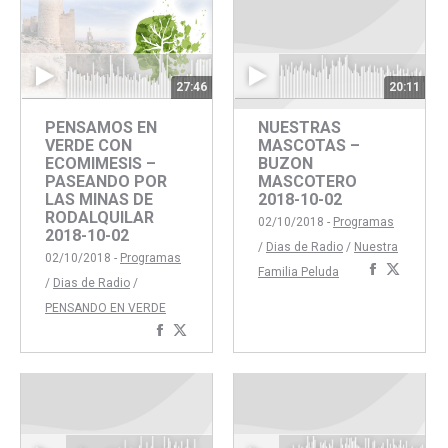
27:46
20:11
PENSAMOS EN
NUESTRAS
VERDE CON
MASCOTAS –
ECOMIMESIS –
BUZON
PASEANDO POR
MASCOTERO
LAS MINAS DE
2018-10-02
RODALQUILAR
02/10/2018 -
Programas
2018-10-02
/
Dias de Radio
/
Nuestra
02/10/2018 -
Programas
Comparti
Compar
Familia Peluda
/
Dias de Radio
/
con
con
PENSANDO EN VERDE
Faceboo
Twitte
Compartir
Compartir
con
con
Facebook
Twitter