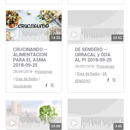
con
con
con
con
Faceboo
Twitte
Facebook
Twitter
14:32
22:52
CRUCINANDO –
DE SENDERO –
ALIMENTACION
URRACAL y ODA
PARA EL ASMA
AL PI 2018-09-25
2018-09-25
28/09/2018 -
Programas
28/09/2018 -
Programas
/
Dias de Radio
/
DE
/
Dias de Radio
/
Comparti
Compar
SENDERO
Compartir
Compartir
Crucinando
con
con
con
con
Faceboo
Twitte
Facebook
Twitter
29:08
3:45