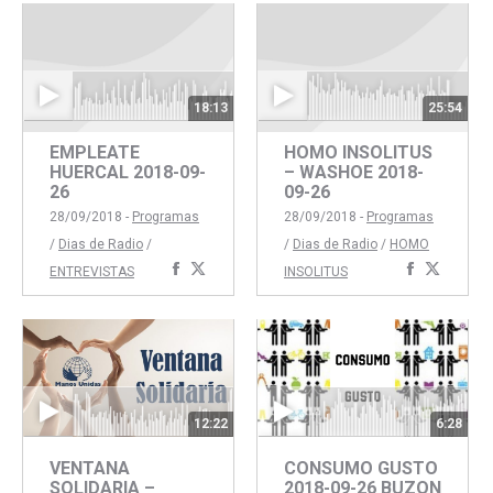
Facebook
Twitter
18:13
25:54
EMPLEATE
HOMO INSOLITUS
HUERCAL 2018-09-
– WASHOE 2018-
26
09-26
28/09/2018 -
Programas
28/09/2018 -
Programas
/
Dias de Radio
/
/
Dias de Radio
/
HOMO
Compartir
Compartir
Comparti
Compar
ENTREVISTAS
INSOLITUS
con
con
con
con
Facebook
Twitter
Faceboo
Twitte
12:22
6:28
VENTANA
CONSUMO GUSTO
SOLIDARIA –
2018-09-26 BUZON