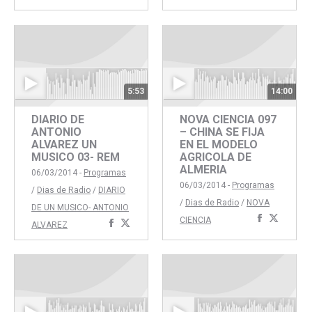
con
con
con
con
Facebook
Twitter
Faceboo
Twitte
5:53
14:00
DIARIO DE
NOVA CIENCIA 097
ANTONIO
– CHINA SE FIJA
ALVAREZ UN
EN EL MODELO
MUSICO 03- REM
AGRICOLA DE
ALMERIA
06/03/2014 -
Programas
06/03/2014 -
Programas
/
Dias de Radio
/
DIARIO
/
Dias de Radio
/
NOVA
DE UN MUSICO- ANTONIO
Comparti
Compar
CIENCIA
Compartir
Compartir
ALVAREZ
con
con
con
con
Faceboo
Twitte
Facebook
Twitter