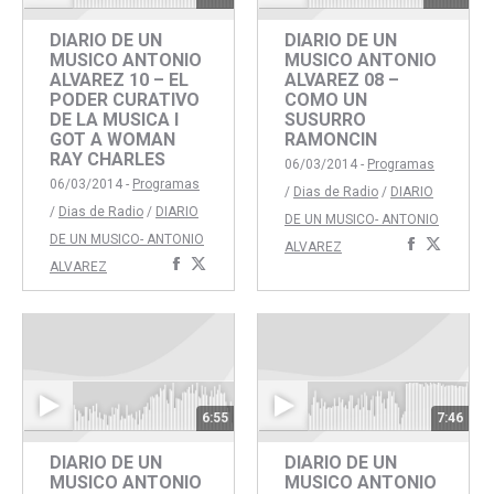
DIARIO DE UN
DIARIO DE UN
MUSICO ANTONIO
MUSICO ANTONIO
ALVAREZ 10 – EL
ALVAREZ 08 –
PODER CURATIVO
COMO UN
DE LA MUSICA I
SUSURRO
GOT A WOMAN
RAMONCIN
RAY CHARLES
06/03/2014 -
Programas
06/03/2014 -
Programas
/
Dias de Radio
/
DIARIO
/
Dias de Radio
/
DIARIO
DE UN MUSICO- ANTONIO
DE UN MUSICO- ANTONIO
Comparti
Compar
ALVAREZ
Compartir
Compartir
ALVAREZ
con
con
con
con
Faceboo
Twitte
Facebook
Twitter
6:55
7:46
DIARIO DE UN
DIARIO DE UN
MUSICO ANTONIO
MUSICO ANTONIO