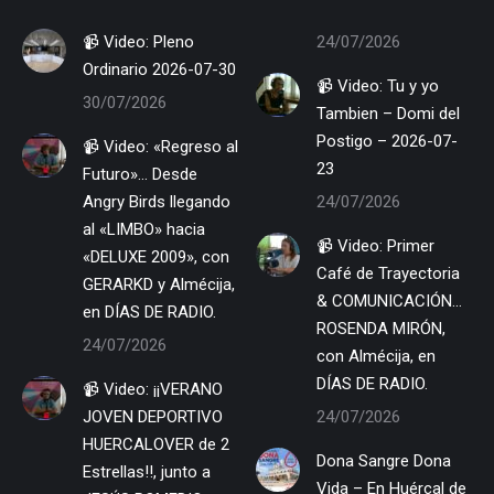
📹 Video: Pleno
24/07/2026
Ordinario 2026-07-30
📹 Video: Tu y yo
30/07/2026
Tambien – Domi del
Postigo – 2026-07-
📹 Video: «Regreso al
23
Futuro»… Desde
Angry Birds llegando
24/07/2026
al «LIMBO» hacia
📹 Video: Primer
«DELUXE 2009», con
Café de Trayectoria
GERARKD y Almécija,
& COMUNICACIÓN…
en DÍAS DE RADIO.
ROSENDA MIRÓN,
24/07/2026
con Almécija, en
DÍAS DE RADIO.
📹 Video: ¡¡VERANO
JOVEN DEPORTIVO
24/07/2026
HUERCALOVER de 2
Dona Sangre Dona
Estrellas!!, junto a
Vida – En Huércal de