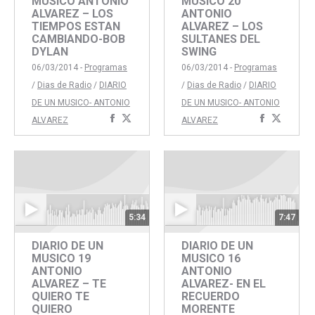
MUSICO ANTONIO
MUSICO 20
ALVAREZ – LOS
ANTONIO
TIEMPOS ESTAN
ALVAREZ – LOS
CAMBIANDO-BOB
SULTANES DEL
DYLAN
SWING
06/03/2014 -
Programas
06/03/2014 -
Programas
/
Dias de Radio
/
DIARIO
/
Dias de Radio
/
DIARIO
DE UN MUSICO- ANTONIO
DE UN MUSICO- ANTONIO
Compartir
Compartir
Comparti
Compar
ALVAREZ
ALVAREZ
con
con
con
con
Facebook
Twitter
Faceboo
Twitte
5:34
7:47
DIARIO DE UN
DIARIO DE UN
MUSICO 19
MUSICO 16
ANTONIO
ANTONIO
ALVAREZ – TE
ALVAREZ- EN EL
QUIERO TE
RECUERDO
QUIERO
MORENTE