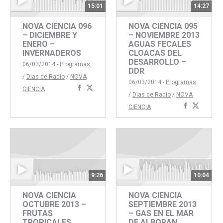
15:01
14:27
NOVA CIENCIA 096
NOVA CIENCIA 095
– DICIEMBRE Y
– NOVIEMBRE 2013
ENERO –
AGUAS FECALES
INVERNADEROS
CLOACAS DEL
DESARROLLO –
06/03/2014 -
Programas
DDR
/
Dias de Radio
/
NOVA
06/03/2014 -
Programas
Compartir
Compartir
CIENCIA
/
Dias de Radio
/
NOVA
con
con
Comparti
Compar
CIENCIA
Facebook
Twitter
con
con
Faceboo
Twitte
9:26
10:04
NOVA CIENCIA
NOVA CIENCIA
OCTUBRE 2013 –
SEPTIEMBRE 2013
FRUTAS
– GAS EN EL MAR
TROPICALES
DE ALBORAN