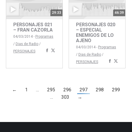
29:33
46:39
PERSONAJES 021
PERSONAJES 020
– FRAN CAZORLA
– ESPECIAL
ENEMIGOS DE LO
04/03/2014 -
Programas
AJENO
/
Dias de Radio
/
04/03/2014 -
Programas
Compartir
Compartir
PERSONAJES
/
Dias de Radio
/
con
con
Comparti
Compar
PERSONAJES
Facebook
Twitter
con
con
Faceboo
Twitte
←
1
…
295
296
297
298
299
…
303
→