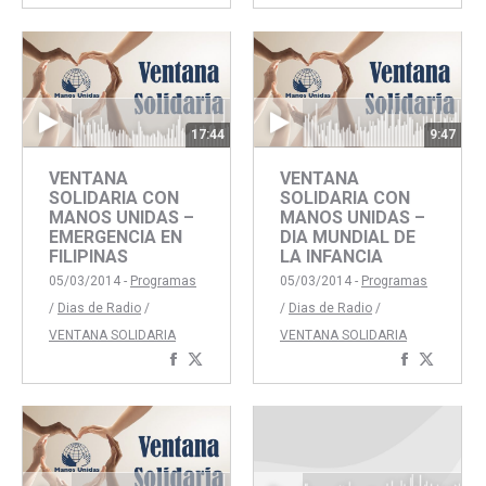
con
con
con
con
Facebook
Twitter
Faceboo
Twitte
17:44
9:47
VENTANA
VENTANA
SOLIDARIA CON
SOLIDARIA CON
MANOS UNIDAS –
MANOS UNIDAS –
EMERGENCIA EN
DIA MUNDIAL DE
FILIPINAS
LA INFANCIA
05/03/2014 -
Programas
05/03/2014 -
Programas
/
Dias de Radio
/
/
Dias de Radio
/
VENTANA SOLIDARIA
VENTANA SOLIDARIA
Compartir
Compartir
Comparti
Compar
con
con
con
con
Facebook
Twitter
Faceboo
Twitte