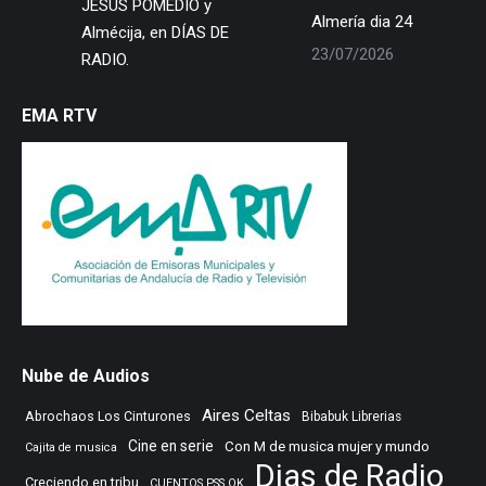
JESÚS POMEDIO y
Almería dia 24
Almécija, en DÍAS DE
23/07/2026
RADIO.
EMA RTV
Nube de Audios
Aires Celtas
Abrochaos Los Cinturones
Bibabuk Librerias
Cine en serie
Con M de musica mujer y mundo
Cajita de musica
Dias de Radio
Creciendo en tribu
CUENTOS PSS OK