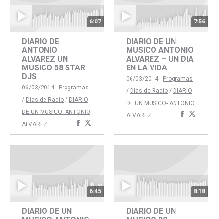
6:07
7:56
DIARIO DE
DIARIO DE UN
ANTONIO
MUSICO ANTONIO
ALVAREZ UN
ALVAREZ – UN DIA
MUSICO 58 STAR
EN LA VIDA
DJS
06/03/2014 -
Programas
06/03/2014 -
Programas
/
Dias de Radio
/
DIARIO
/
Dias de Radio
/
DIARIO
DE UN MUSICO- ANTONIO
DE UN MUSICO- ANTONIO
Comparti
Compar
ALVAREZ
Compartir
Compartir
ALVAREZ
con
con
con
con
Faceboo
Twitte
Facebook
Twitter
6:45
8:18
DIARIO DE UN
DIARIO DE UN