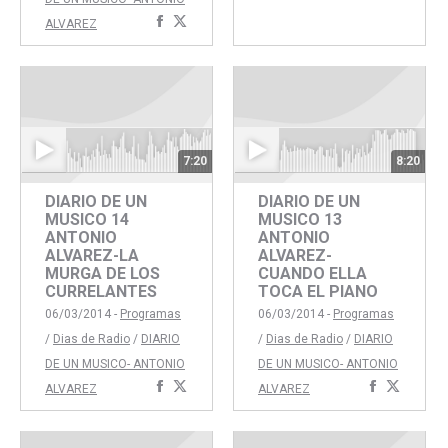
con
con
Compartir
Compartir
ALVAREZ
Faceboo
Twitte
con
con
Facebook
Twitter
7:20
8:20
DIARIO DE UN
DIARIO DE UN
MUSICO 14
MUSICO 13
ANTONIO
ANTONIO
ALVAREZ-LA
ALVAREZ-
MURGA DE LOS
CUANDO ELLA
CURRELANTES
TOCA EL PIANO
06/03/2014 -
Programas
06/03/2014 -
Programas
/
Dias de Radio
/
DIARIO
/
Dias de Radio
/
DIARIO
DE UN MUSICO- ANTONIO
DE UN MUSICO- ANTONIO
Compartir
Compartir
Comparti
Compar
ALVAREZ
ALVAREZ
con
con
con
con
Facebook
Twitter
Faceboo
Twitte