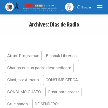
Buscar
Search:
Archives:
Dias de Radio
You are here:
Atrás: Programas
Bibabuk Librerias
Charlas con un padre desobediente
Clasijazz Almeria
CONSUME CERCA
CONSUMO GUSTO
Crear para crecer
Crucinando
DE SENDERO