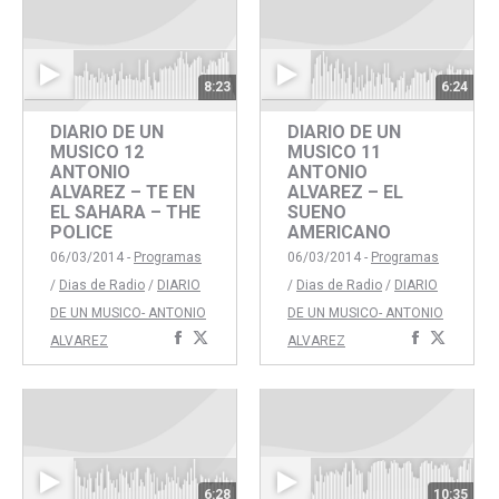
8:23
6:24
DIARIO DE UN
DIARIO DE UN
MUSICO 12
MUSICO 11
ANTONIO
ANTONIO
ALVAREZ – TE EN
ALVAREZ – EL
EL SAHARA – THE
SUENO
POLICE
AMERICANO
06/03/2014 -
Programas
06/03/2014 -
Programas
/
Dias de Radio
/
DIARIO
/
Dias de Radio
/
DIARIO
DE UN MUSICO- ANTONIO
DE UN MUSICO- ANTONIO
Compartir
Compartir
Comparti
Compar
ALVAREZ
ALVAREZ
con
con
con
con
Facebook
Twitter
Faceboo
Twitte
6:28
10:35