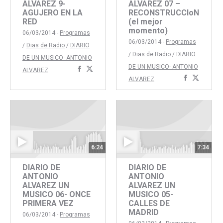
ALVAREZ 9-
ALVAREZ 07 –
AGUJERO EN LA
RECONSTRUCCIoN
RED
(el mejor
momento)
06/03/2014 -
Programas
06/03/2014 -
Programas
/
Dias de Radio
/
DIARIO
/
Dias de Radio
/
DIARIO
DE UN MUSICO- ANTONIO
DE UN MUSICO- ANTONIO
Compartir
Compartir
ALVAREZ
Comparti
Compar
ALVAREZ
con
con
con
con
Facebook
Twitter
Faceboo
Twitte
6:24
7:34
DIARIO DE
DIARIO DE
ANTONIO
ANTONIO
ALVAREZ UN
ALVAREZ UN
MUSICO 06- ONCE
MUSICO 05-
PRIMERA VEZ
CALLES DE
MADRID
06/03/2014 -
Programas