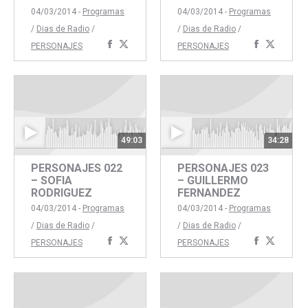
04/03/2014 -
Programas
04/03/2014 -
Programas
/
Dias de Radio
/
/
Dias de Radio
/
Compartir
Compartir
Comparti
Compar
PERSONAJES
PERSONAJES
con
con
con
con
Facebook
Twitter
Faceboo
Twitte
49:03
34:28
PERSONAJES 022
PERSONAJES 023
– SOFIA
– GUILLERMO
RODRIGUEZ
FERNANDEZ
04/03/2014 -
Programas
04/03/2014 -
Programas
/
Dias de Radio
/
/
Dias de Radio
/
Compartir
Compartir
Comparti
Compar
PERSONAJES
PERSONAJES
con
con
con
con
Facebook
Twitter
Faceboo
Twitte