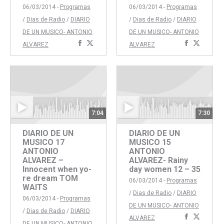
06/03/2014 -
Programas
06/03/2014 -
Programas
/
Dias de Radio
/
DIARIO
/
Dias de Radio
/
DIARIO
DE UN MUSICO- ANTONIO
DE UN MUSICO- ANTONIO
Compartir
Compartir
Comparti
Compar
ALVAREZ
ALVAREZ
con
con
con
con
Facebook
Twitter
Faceboo
Twitte
7:04
7:30
DIARIO DE UN
DIARIO DE UN
MUSICO 17
MUSICO 15
ANTONIO
ANTONIO
ALVAREZ –
ALVAREZ- Rainy
Innocent when yo-
day women 12 – 35
re dream TOM
06/03/2014 -
Programas
WAITS
/
Dias de Radio
/
DIARIO
06/03/2014 -
Programas
DE UN MUSICO- ANTONIO
/
Dias de Radio
/
DIARIO
Comparti
Compar
ALVAREZ
DE UN MUSICO- ANTONIO