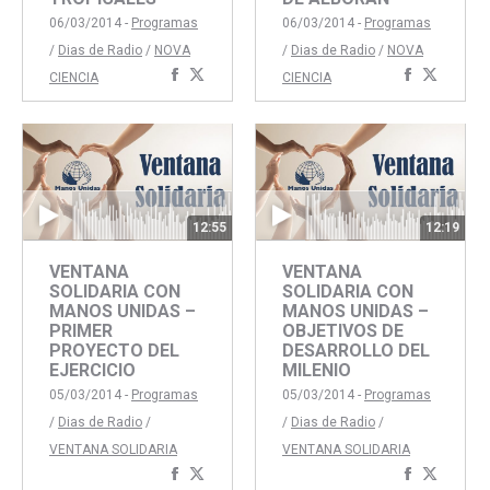
06/03/2014 -
Programas
06/03/2014 -
Programas
/
Dias de Radio
/
NOVA
/
Dias de Radio
/
NOVA
Compartir
Compartir
Comparti
Compar
CIENCIA
CIENCIA
con
con
con
con
Facebook
Twitter
Faceboo
Twitte
12:55
12:19
VENTANA
VENTANA
SOLIDARIA CON
SOLIDARIA CON
MANOS UNIDAS –
MANOS UNIDAS –
PRIMER
OBJETIVOS DE
PROYECTO DEL
DESARROLLO DEL
EJERCICIO
MILENIO
05/03/2014 -
Programas
05/03/2014 -
Programas
/
Dias de Radio
/
/
Dias de Radio
/
VENTANA SOLIDARIA
VENTANA SOLIDARIA
Compartir
Compartir
Comparti
Compar