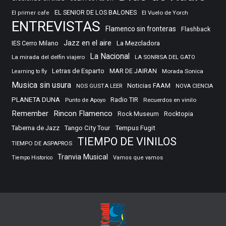
EL SENIOR DE LOS BALONES
El Vuelo de Yorch
El primer cafe
ENTREVISTAS
Flamenco sin fronteras
Flashback
Jazz en el aire
IES Cerro Milano
La Mezcladora
La Nacional
La mirada del delfin viajero
LA SONRISA DEL GATO
Letras de Esparto
MAR DE JAIRAN
Morada Sonica
Learning to fly
Musica sin usura
Noticias FAAM
NOS GUSTA LEER
NOVA CIENCIA
PLANETA DUNA
Radio TIR
Punto de Apoyo
Recuerdos en vinilo
Remember
Rincon Flamenco
Rocktopia
Rock Museum
Taberna de Jazz
Tango City Tour
Tempus Fugit
TIEMPO DE VINILOS
TIEMPO DE ASPAPROS
Tranvia Musical
Tiempo Historico
Vamos que vamos