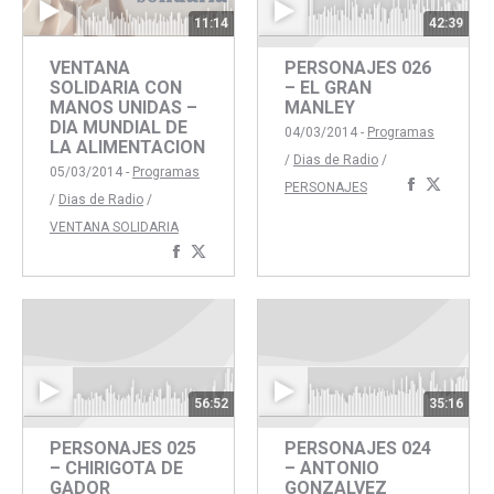
11:14
42:39
VENTANA
PERSONAJES 026
SOLIDARIA CON
– EL GRAN
MANOS UNIDAS –
MANLEY
DIA MUNDIAL DE
04/03/2014 -
Programas
LA ALIMENTACION
/
Dias de Radio
/
05/03/2014 -
Programas
Comparti
Compar
PERSONAJES
/
Dias de Radio
/
con
con
VENTANA SOLIDARIA
Faceboo
Twitte
Compartir
Compartir
con
con
Facebook
Twitter
56:52
35:16
PERSONAJES 025
PERSONAJES 024
– CHIRIGOTA DE
– ANTONIO
GADOR
GONZALVEZ