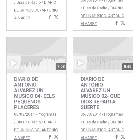
06/03/2014 -
Programas
/
Dias de Radio
/
DIARIO
/
Dias de Radio
/
DIARIO
DE UN MUSICO- ANTONIO
DE UN MUSICO- ANTONIO
Compartir
Compartir
ALVAREZ
Comparti
Compar
ALVAREZ
con
con
con
con
Facebook
Twitter
Faceboo
Twitte
7:08
8:45
DIARIO DE
DIARIO DE
ANTONIO
ANTONIO
ALVAREZ UN
ALVAREZ UN
MUSICO 04- EELS
MUSICO 02- QUE
PEQUENOS
DIOS REPARTA
PLACERES
SUERTE
06/03/2014 -
Programas
06/03/2014 -
Programas
/
Dias de Radio
/
DIARIO
/
Dias de Radio
/
DIARIO
DE UN MUSICO- ANTONIO
DE UN MUSICO- ANTONIO
Compartir
Compartir
Comparti
Compar
ALVAREZ
ALVAREZ