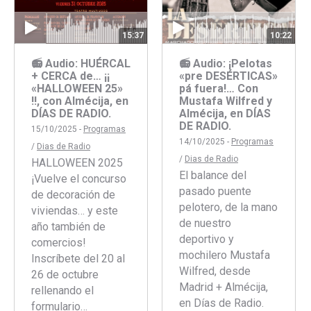
10:22
15:37
📻 Audio: ¡Pelotas
📻 Audio: HUÉRCAL
«pre DESÉRTICAS»
+ CERCA de… ¡¡
pá fuera!… Con
«HALLOWEEN 25»
Mustafa Wilfred y
!!, con Almécija, en
Almécija, en DÍAS
DÍAS DE RADIO.
DE RADIO.
15/10/2025 -
Programas
14/10/2025 -
Programas
/
Dias de Radio
/
Dias de Radio
HALLOWEEN 2025
El balance del
¡Vuelve el concurso
pasado puente
de decoración de
pelotero, de la mano
viviendas… y este
de nuestro
año también de
deportivo y
comercios!
mochilero Mustafa
Inscríbete del 20 al
Wilfred, desde
26 de octubre
Madrid + Almécija,
rellenando el
en Días de Radio.
formulario…