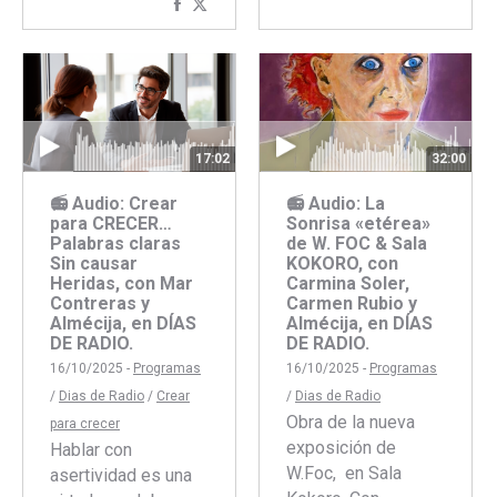
Compartir
Compartir
Faceboo
Twitte
con
con
Facebook
Twitter
17:02
32:00
📻 Audio: Crear
📻 Audio: La
para CRECER…
Sonrisa «etérea»
Palabras claras
de W. FOC & Sala
Sin causar
KOKORO, con
Heridas, con Mar
Carmina Soler,
Contreras y
Carmen Rubio y
Almécija, en DÍAS
Almécija, en DÍAS
DE RADIO.
DE RADIO.
16/10/2025 -
Programas
16/10/2025 -
Programas
/
Dias de Radio
/
Crear
/
Dias de Radio
Obra de la nueva
para crecer
exposición de
Hablar con
W.Foc, en Sala
asertividad es una