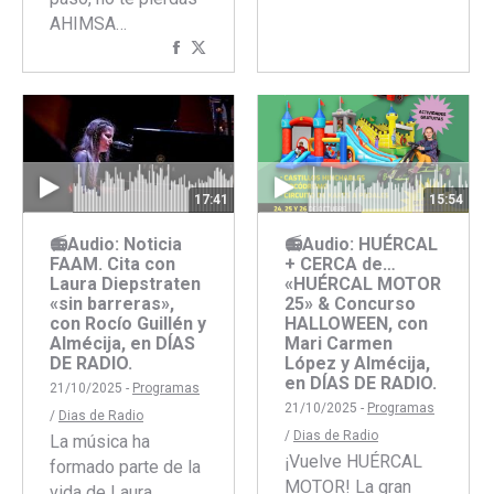
Faceboo
Twitte
AHIMSA…
Compartir
Compartir
con
con
Facebook
Twitter
17:41
15:54
📻Audio: Noticia
📻Audio: HUÉRCAL
FAAM. Cita con
+ CERCA de…
Laura Diepstraten
«HUÉRCAL MOTOR
«sin barreras»,
25» & Concurso
con Rocío Guillén y
HALLOWEEN, con
Almécija, en DÍAS
Mari Carmen
DE RADIO.
López y Almécija,
en DÍAS DE RADIO.
21/10/2025 -
Programas
21/10/2025 -
Programas
/
Dias de Radio
/
Dias de Radio
La música ha
¡Vuelve HUÉRCAL
formado parte de la
MOTOR! La gran
vida de Laura