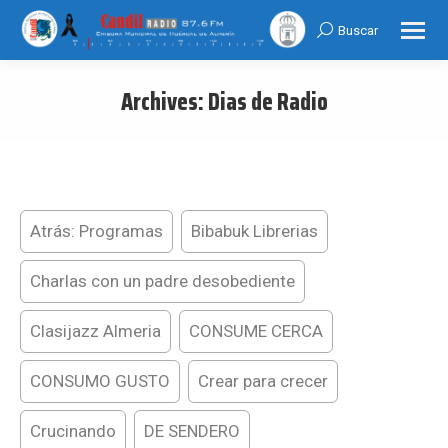
Buscar
Search:
Archives:
Dias de Radio
You are here:
Atrás: Programas
Bibabuk Librerias
Charlas con un padre desobediente
Clasijazz Almeria
CONSUME CERCA
CONSUMO GUSTO
Crear para crecer
Crucinando
DE SENDERO