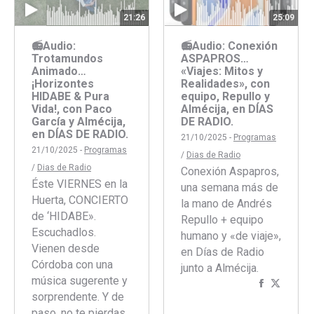
25:09
21:26
📻Audio: Conexión
📻Audio:
ASPAPROS…
Trotamundos
«Viajes: Mitos y
Animado…
Realidades», con
¡Horizontes
equipo, Repullo y
HIDABE & Pura
Almécija, en DÍAS
Vida!, con Paco
DE RADIO.
García y Almécija,
en DÍAS DE RADIO.
21/10/2025 -
Programas
21/10/2025 -
Programas
/
Dias de Radio
/
Dias de Radio
Conexión Aspapros,
Éste VIERNES en la
una semana más de
Huerta, CONCIERTO
la mano de Andrés
de ‘HIDABE».
Repullo + equipo
Escuchadlos.
humano y «de viaje»,
Vienen desde
en Días de Radio
Córdoba con una
junto a Almécija.
música sugerente y
Comparti
Compar
sorprendente. Y de
con
con
paso, no te pierdas