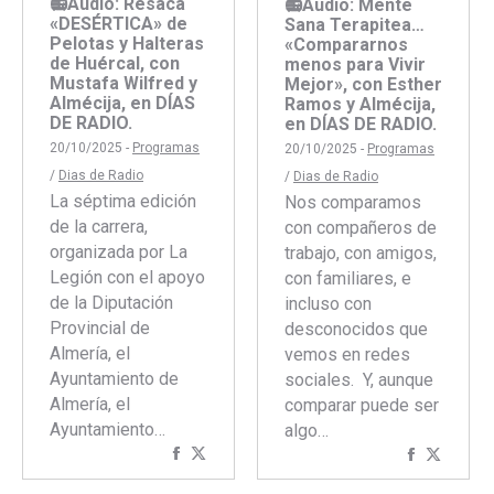
📻Audio: Resaca
📻Audio: Mente
«DESÉRTICA» de
Sana Terapitea…
Pelotas y Halteras
«Compararnos
de Huércal, con
menos para Vivir
Mustafa Wilfred y
Mejor», con Esther
Almécija, en DÍAS
Ramos y Almécija,
DE RADIO.
en DÍAS DE RADIO.
20/10/2025 -
Programas
20/10/2025 -
Programas
/
Dias de Radio
/
Dias de Radio
La séptima edición
Nos comparamos
de la carrera,
con compañeros de
organizada por La
trabajo, con amigos,
Legión con el apoyo
con familiares, e
de la Diputación
incluso con
Provincial de
desconocidos que
Almería, el
vemos en redes
Ayuntamiento de
sociales. Y, aunque
Almería, el
comparar puede ser
Ayuntamiento…
algo…
Compartir
Compartir
Comparti
Compar
con
con
con
con