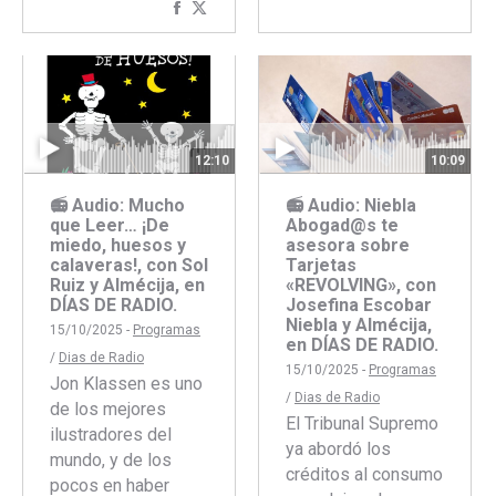
Compartir
Compartir
con
con
Facebook
Twitter
12:10
10:09
📻 Audio: Mucho
📻 Audio: Niebla
que Leer… ¡De
Abogad@s te
miedo, huesos y
asesora sobre
calaveras!, con Sol
Tarjetas
Ruiz y Almécija, en
«REVOLVING», con
DÍAS DE RADIO.
Josefina Escobar
Niebla y Almécija,
15/10/2025 -
Programas
en DÍAS DE RADIO.
/
Dias de Radio
15/10/2025 -
Programas
Jon Klassen es uno
/
Dias de Radio
de los mejores
El Tribunal Supremo
ilustradores del
ya abordó los
mundo, y de los
créditos al consumo
pocos en haber