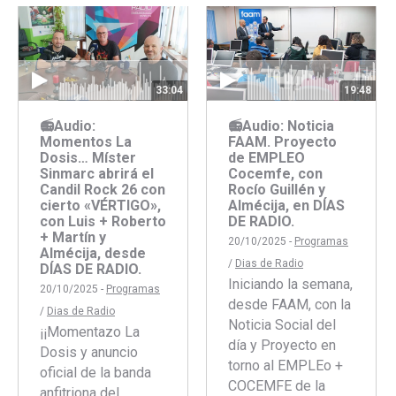
Facebook
Twitter
Faceboo
Twitte
33:04
19:48
📻Audio:
📻Audio: Noticia
Momentos La
FAAM. Proyecto
Dosis… Míster
de EMPLEO
Sinmarc abrirá el
Cocemfe, con
Candil Rock 26 con
Rocío Guillén y
cierto «VÉRTIGO»,
Almécija, en DÍAS
con Luis + Roberto
DE RADIO.
+ Martín y
20/10/2025 -
Programas
Almécija, desde
/
Dias de Radio
DÍAS DE RADIO.
Iniciando la semana,
20/10/2025 -
Programas
desde FAAM, con la
/
Dias de Radio
Noticia Social del
¡¡Momentazo La
día y Proyecto en
Dosis y anuncio
torno al EMPLEo +
oficial de la banda
COCEMFE de la
anfitriona del