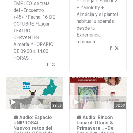
+ Ortega + Sánchez
EMPLEO, se trata
+ Zanoletty +
del «Encuentro
Almécija y el plantel
+45». *Fecha: 16 DE
habitual u además
OCTUBRE. *Lugar:
desde la
TEATRO
Experiencia
CERVANTES
murciana…
Almería. *HORARIO:
Comparti
Compar
DE 09.00 a 14.00
con
con
HORAS.…
Faceboo
Twitte
Compartir
Compartir
con
con
Facebook
Twitter
22:53
32:53
📻 Audio: Espacio
📻 Audio: Rincón
UNIPROSAL.
Lonardi Otoño &
Nuevos retos del
Primavera… «De