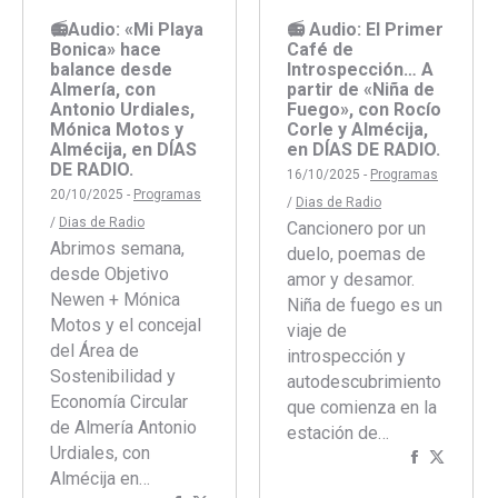
📻Audio: «Mi Playa
📻 Audio: El Primer
Bonica» hace
Café de
balance desde
Introspección… A
Almería, con
partir de «Niña de
Antonio Urdiales,
Fuego», con Rocío
Mónica Motos y
Corle y Almécija,
Almécija, en DÍAS
en DÍAS DE RADIO.
DE RADIO.
16/10/2025 -
Programas
20/10/2025 -
Programas
/
Dias de Radio
/
Dias de Radio
Cancionero por un
Abrimos semana,
duelo, poemas de
desde Objetivo
amor y desamor.
Newen + Mónica
Niña de fuego es un
Motos y el concejal
viaje de
del Área de
introspección y
Sostenibilidad y
autodescubrimiento
Economía Circular
que comienza en la
de Almería Antonio
estación de…
Urdiales, con
Comparti
Compar
Almécija en…
con
con