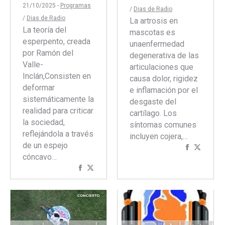
21/10/2025 -
Programas
/
Dias de Radio
/
Dias de Radio
La artrosis en
La teoría del
mascotas es
esperpento, creada
unaenfermedad
por Ramón del
degenerativa de las
Valle-
articulaciones que
Inclán,Consisten en
causa dolor, rigidez
deformar
e inflamación por el
sistemáticamente la
desgaste del
realidad para criticar
cartílago. Los
la sociedad,
síntomas comunes
reflejándola a través
incluyen cojera,…
de un espejo
Comparti
Compar
cóncavo…
con
con
Compartir
Compartir
Faceboo
Twitte
con
con
Facebook
Twitter