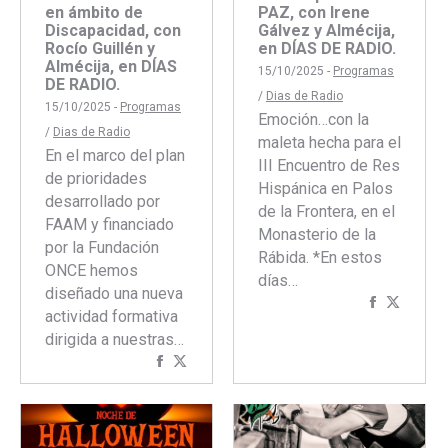
en ámbito de
PAZ, con Irene
Discapacidad, con
Gálvez y Almécija,
Rocío Guillén y
en DÍAS DE RADIO.
Almécija, en DÍAS
15/10/2025 -
Programas
DE RADIO.
/
Dias de Radio
15/10/2025 -
Programas
Emoción…con la
/
Dias de Radio
maleta hecha para el
En el marco del plan
III Encuentro de Res
de prioridades
Hispánica en Palos
desarrollado por
de la Frontera, en el
FAAM y financiado
Monasterio de la
por la Fundación
Rábida. *En estos
ONCE hemos
días…
diseñado una nueva
Comparti
Compar
actividad formativa
con
con
dirigida a nuestras…
Faceboo
Twitte
Compartir
Compartir
con
con
Facebook
Twitter