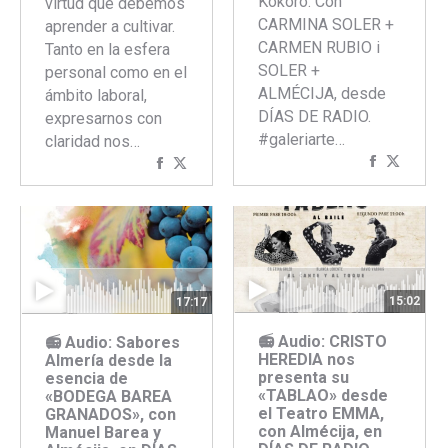
Kokoro. Con
virtud que debemos
CARMINA SOLER +
aprender a cultivar.
CARMEN RUBIO i
Tanto en la esfera
SOLER +
personal como en el
ALMÉCIJA, desde
ámbito laboral,
DÍAS DE RADIO.
expresarnos con
#galeriarte…
claridad nos…
Comparti
Compar
Compartir
Compartir
con
con
con
con
Faceboo
Twitte
Facebook
Twitter
15:02
17:17
📻 Audio: CRISTO
📻 Audio: Sabores
HEREDIA nos
Almería desde la
presenta su
esencia de
«TABLAO» desde
«BODEGA BAREA
el Teatro EMMA,
GRANADOS», con
con Almécija, en
Manuel Barea y