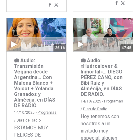
Comparti
Compar
Compartir
Compartir
con
con
con
con
Faceboo
Twitte
Facebook
Twitter
26:16
47:45
📻 Audio:
📻 Audio:
Transmisión
«Huércalover &
Vegana desde
Inmortal»… DIEGO
Argentina… Con
PÉREZ CANO, con
Malena Blanco +
Bibi Ruiz y
Voicot + Yolanda
Almécija, en DÍAS
Granados y
DE RADIO.
Almécija, en DÍAS
14/10/2025 -
Programas
DE RADIO.
/
Dias de Radio
14/10/2025 -
Programas
Hoy tenemos con
/
Dias de Radio
nosotros a un
ESTAMOS MUY
invitado muy
FELICES DE
especial, alguien