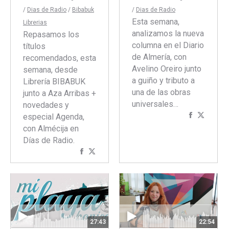
/
Dias de Radio
/
Bibabuk
/
Dias de Radio
Esta semana,
Librerias
analizamos la nueva
Repasamos los
columna en el Diario
títulos
de Almería, con
recomendados, esta
Avelino Oreiro junto
semana, desde
a guiño y tributo a
Librería BIBABUK
una de las obras
junto a Aza Arribas +
universales…
novedades y
Comparti
Compar
especial Agenda,
con
con
con Almécija en
Faceboo
Twitte
Días de Radio.
Compartir
Compartir
con
con
Facebook
Twitter
27:43
22:54