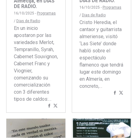
DÍAS DE RADIO.
Almécija, en DÍAS
DE RADIO.
16/10/2025 -
Programas
16/10/2025 -
Programas
/
Dias de Radio
/
Dias de Radio
Cristo Heredia, el
En un inicio
cantaor y guitarrista
apostaron por las
almeriense, visitó
variedades Merlot,
‘Las Siete’ donde
Tempranillo, Syrah,
habló sobre el
Cabernet Souvignon,
espectáculo
Cabernet Franc y
flamenco que tendrá
Viognier,
lugar este domingo
comenzando su
en Almería, en
comercialización
concreto,…
con 3 diferentes
Comparti
Compar
tipos de caldos:…
con
con
Compartir
Compartir
Faceboo
Twitte
con
con
Facebook
Twitter