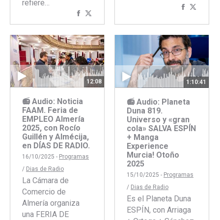
refiere…
Comparti
Compar
Compartir
Compartir
con
con
con
con
Faceboo
Twitte
Facebook
Twitter
12:08
1:10:41
📻 Audio: Noticia
📻 Audio: Planeta
FAAM. Feria de
Duna 819.
EMPLEO Almería
Universo y «gran
2025, con Rocío
cola» SALVA ESPÍN
Guillén y Almécija,
+ Manga
en DÍAS DE RADIO.
Experience
Murcia! Otoño
16/10/2025 -
Programas
2025
/
Dias de Radio
15/10/2025 -
Programas
La Cámara de
/
Dias de Radio
Comercio de
Es el Planeta Duna
Almería organiza
ESPÍN, con Arriaga
una FERIA DE