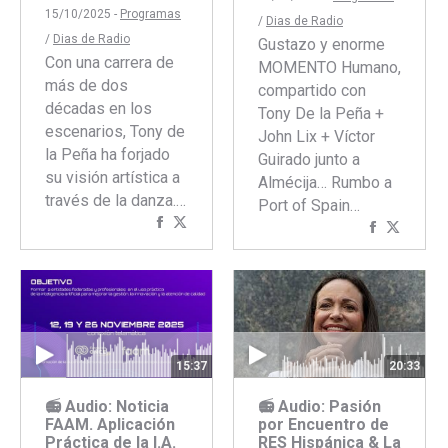
15/10/2025 -
Programas
/
Dias de Radio
/
Dias de Radio
Gustazo y enorme
Con una carrera de
MOMENTO Humano,
más de dos
compartido con
décadas en los
Tony De la Peña +
escenarios, Tony de
John Lix + Víctor
la Peña ha forjado
Guirado junto a
su visión artística a
Almécija… Rumbo a
través de la danza.…
Port of Spain…
Compartir
Compartir
Comparti
Compar
con
con
con
con
Facebook
Twitter
Faceboo
Twitte
15:37
20:33
📻 Audio: Noticia
📻 Audio: Pasión
FAAM. Aplicación
por Encuentro de
Práctica de la I.A.
RES Hispánica & La