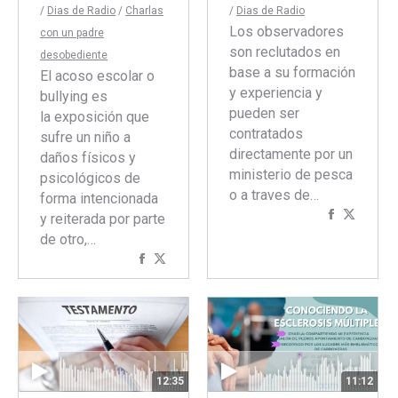
/
Dias de Radio
/
Charlas
/
Dias de Radio
Los observadores
con un padre
son reclutados en
desobediente
base a su formación
El acoso escolar o
y experiencia y
bullying es
pueden ser
la exposición que
contratados
sufre un niño a
directamente por un
daños físicos y
ministerio de pesca
psicológicos de
o a traves de…
forma intencionada
Comparti
Compar
y reiterada por parte
con
con
de otro,…
Faceboo
Twitte
Compartir
Compartir
con
con
Facebook
Twitter
12:35
11:12