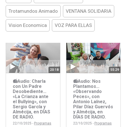
Trotamundos Animado
VENTANA SOLIDARIA
Vision Economica
VOZ PARA ELLAS
20:18
55:29
📻Audio: Charla
📻Audio: Nos
con Un Padre
Plantamos…
Desobediente…
«Observando
«La Crianza ante
Peces», con
el Bullying», con
Antonio Laínez,
Sergio García y
Pilar Díaz Guervós
Almécija, en DÍAS
y Almécija, en
DE RADIO.
DÍAS DE RADIO.
22/10/2025 -
Programas
22/10/2025 -
Programas