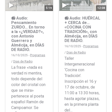
12:08
5:19
📻 Audio: HUÉRCAL
📻 Audio:
+ CERCA de…
Pensamiento
«COCINA CON
ZURDO… En torno
TRADICIÓN», con
a la «¿VERDAD?»,
Almécija, en DÍAS
con Antonio
DE RADIO.
Guerrero y
Almécija, en DÍAS
16/10/2025 -
Programas
DE RADIO.
/
Dias de Radio
16/10/2025 -
Programas
Taller
/
Dias de Radio
Intergeneracional
La frase «nada es
‘Cocina con
verdad ni mentira,
Tradición’.
todo depende del
Inscripción el 16 y
color del cristal con
17 de octubre, de
que se mira»
11:00 a 13:30 horas,
pertenece al poeta
hasta agotar plazas,
español Ramón de
en la primera planta
Campoamor. Se
del…