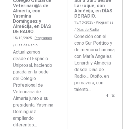
Colegio Oficial de
Sur a Sur» desde
Veterinari@s de
Larroque, con
Almería, con
Almécija, en DÍAS
Yasmina
DE RADIO.
Domínguez y
15/10/2025 -
Programas
Almécija, en DÍAS
/
Dias de Radio
DE RADIO.
Conexión con el
15/10/2025 -
Programas
cono Sur Poético y
/
Dias de Radio
de memoria humana,
Actualizamos
con María Ángeles
desde el Espacio
Lonardi y Almécija
Uniprosal, haciendo
desde Días de
parada en la sede
Radio… Otoño, en
del Colegio
primavera, con
Profesional de
talento…
Veterinaria de
Comparti
Compar
Almería junto a su
con
con
presidenta, Yasmina
Faceboo
Twitte
Domínguez
ampliando
diferentes…