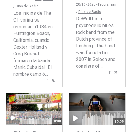
20/10/2025 -
Programas
/
Dias de Radio
/
Dias de Radio
Los inicios de The
DeWolff is a
Offspring se
psychedelic blues
remontan a1984 en
rock band from the
Huntington Beach,
Dutch province of
California, cuando
Limburg . The band
Dexter Holland y
was founded in
Greg Kriesel
2007 in Geleen and
formaron la banda
consists of…
Manic Subsidal.. El
Comparti
Compar
nombre cambió…
con
con
Compartir
Compartir
Faceboo
Twitte
con
con
Facebook
Twitter
8:08
15:50