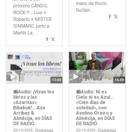
mano de Rocío
próximo CANDIL
Guillén…
ROCK !!… Luis +
Comparti
Compar
Roberto + MISTER
con
con
SINMARC, junto a
Faceboo
Twitte
Martín La…
Compartir
Compartir
con
con
Facebook
Twitter
13:44
16:49
📻Audio: ¡Vivan los
📻Audio: Ni es
libros y las
Cielo ni es Azul…
«Azaritas»
«Cien días de
Bibabuk!… Aza
soledad», con
Arribas &
Avelino Oreiro y
Almécija, en DÍAS
Almécija, en DÍAS
DE RADIO.
DE RADIO.
20/10/2025 -
Programas
20/10/2025 -
Programas