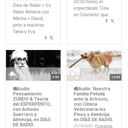
20:30 horas, el
Días de Radio + Es
espectáculo ‘Cine
Radio Almería con
en Concierto’ que…
Marina + David,
Comparti
Compar
junto a nuestras
con
con
Tania y Eva…
Faceboo
Twitte
Compartir
Compartir
con
con
Facebook
Twitter
5:09
16:04
📻Audio:
📻Audio: Nuestra
Pensamiento
Familia Peluda
ZURDO & Teoría
ante la Artrosis,
del ESPERPENTO,
con Clínica
con Antonio
Veterinaria los
Guerrero y
Pinos y Almécija,
Almécija, en DÍAS
en DÍAS DE RADIO.
DE RADIO.
21/10/2025 -
Programas