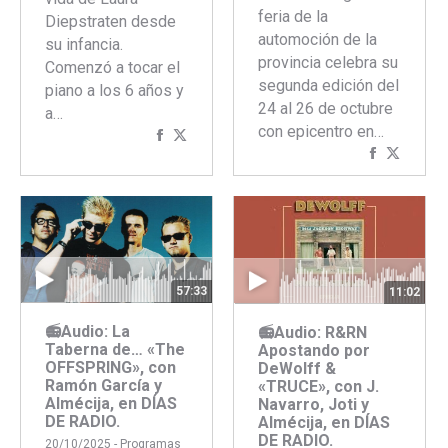
feria de la
Diepstraten desde
automoción de la
su infancia.
provincia celebra su
Comenzó a tocar el
segunda edición del
piano a los 6 años y
24 al 26 de octubre
a…
con epicentro en…
Compartir
Compartir
Comparti
Compar
con
con
con
con
Facebook
Twitter
Faceboo
Twitte
57:33
11:02
📻Audio: La
📻Audio: R&RN
Taberna de… «The
Apostando por
OFFSPRING», con
DeWolff &
Ramón García y
«TRUCE», con J.
Almécija, en DÍAS
Navarro, Joti y
DE RADIO.
Almécija, en DÍAS
DE RADIO.
20/10/2025 -
Programas