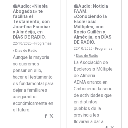
📻Audio: «Niebla
📻Audio: Noticia
Abogados» te
FAAM.
facilita el
«Conociendo la
Testamento, con
Esclerosis
Josefina Escobar
Múltiple», con
y Almécija, en
Rocío Guillén y
DÍAS DE RADIO.
Almécija, en DÍAS
DE RADIO.
22/10/2025 -
Programas
22/10/2025 -
Programas
/
Dias de Radio
/
Dias de Radio
Aunque la mayoría
La Asociación de
no queremos
Esclerosis Múltiple
pensar en ello,
de Almería
hacer el testamento
AEMA arranca en
es fundamental para
Carboneras la serie
dejar a familiares
de actividades que
asegurados
en distintos
económicamente en
pueblos de la
el futuro.
provincia les
Compartir
Compartir
llevarán a dar a…
con
con