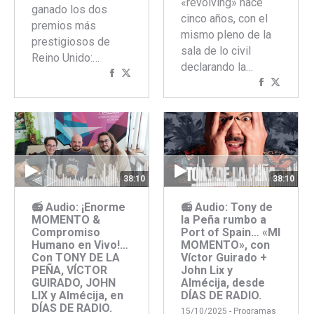
«revolving» hace
ganado los dos
cinco años, con el
premios más
mismo pleno de la
prestigiosos de
sala de lo civil
Reino Unido:…
declarando la…
Compartir
Compartir
Comparti
Compar
con
con
con
con
Facebook
Twitter
Faceboo
Twitte
38:10
38:10
📻 Audio: ¡Enorme
📻 Audio: Tony de
MOMENTO &
la Peña rumbo a
Compromiso
Port of Spain… «MI
Humano en Vivo!…
MOMENTO», con
Con TONY DE LA
Víctor Guirado +
PEÑA, VÍCTOR
John Lix y
GUIRADO, JOHN
Almécija, desde
LIX y Almécija, en
DÍAS DE RADIO.
DÍAS DE RADIO.
15/10/2025 -
Programas