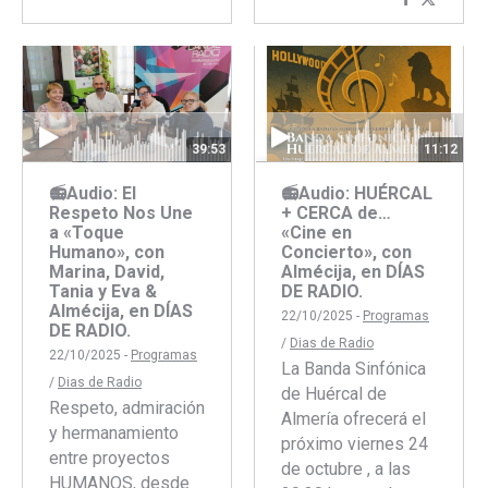
Comparti
Compar
Facebook
Twitter
con
con
Faceboo
Twitte
39:53
11:12
📻Audio: El
📻Audio: HUÉRCAL
Respeto Nos Une
+ CERCA de…
a «Toque
«Cine en
Humano», con
Concierto», con
Marina, David,
Almécija, en DÍAS
Tania y Eva &
DE RADIO.
Almécija, en DÍAS
22/10/2025 -
Programas
DE RADIO.
/
Dias de Radio
22/10/2025 -
Programas
La Banda Sinfónica
/
Dias de Radio
de Huércal de
Respeto, admiración
Almería ofrecerá el
y hermanamiento
próximo viernes 24
entre proyectos
de octubre , a las
HUMANOS, desde