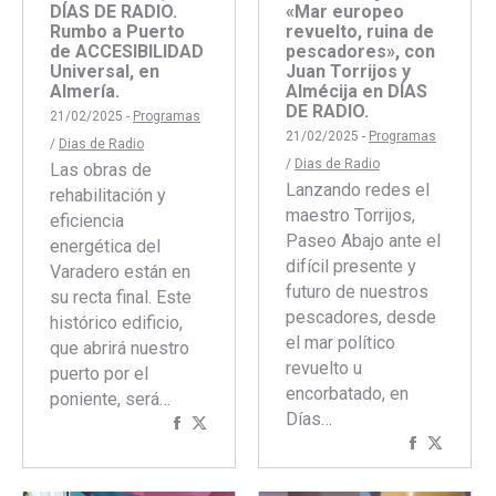
DÍAS DE RADIO.
«Mar europeo
Rumbo a Puerto
revuelto, ruina de
de ACCESIBILIDAD
pescadores», con
Universal, en
Juan Torrijos y
Almería.
Almécija en DÍAS
DE RADIO.
21/02/2025 -
Programas
21/02/2025 -
Programas
/
Dias de Radio
/
Dias de Radio
Las obras de
Lanzando redes el
rehabilitación y
maestro Torrijos,
eficiencia
Paseo Abajo ante el
energética del
difícil presente y
Varadero están en
futuro de nuestros
su recta final. Este
pescadores, desde
histórico edificio,
el mar político
que abrirá nuestro
revuelto u
puerto por el
encorbatado, en
poniente, será…
Días…
Compartir
Compartir
Comparti
Compar
con
con
con
con
Facebook
Twitter
Faceboo
Twitte