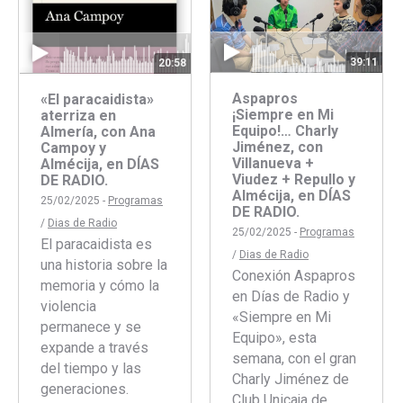
39:11
20:58
Aspapros
«El paracaidista»
¡Siempre en Mi
aterriza en
Equipo!… Charly
Almería, con Ana
Jiménez, con
Campoy y
Villanueva +
Almécija, en DÍAS
Viudez + Repullo y
DE RADIO.
Almécija, en DÍAS
25/02/2025 -
Programas
DE RADIO.
/
Dias de Radio
25/02/2025 -
Programas
El paracaidista es
/
Dias de Radio
una historia sobre la
Conexión Aspapros
memoria y cómo la
en Días de Radio y
violencia
«Siempre en Mi
permanece y se
Equipo», esta
expande a través
semana, con el gran
del tiempo y las
Charly Jiménez de
generaciones.
Club Unicaja de