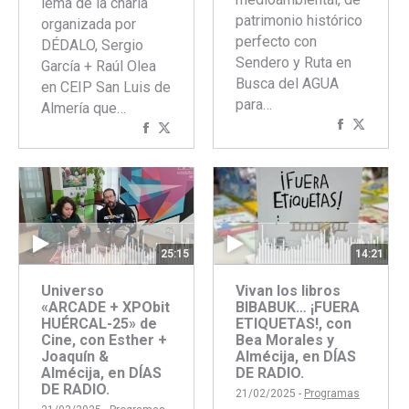
lema de la charla
patrimonio histórico
organizada por
perfecto con
DÉDALO, Sergio
Sendero y Ruta en
García + Raúl Olea
Busca del AGUA
en CEIP San Luis de
para…
Almería que…
Comparti
Compar
Compartir
Compartir
con
con
con
con
Faceboo
Twitte
Facebook
Twitter
14:21
25:15
Vivan los libros
Universo
BIBABUK… ¡FUERA
«ARCADE + XPObit
ETIQUETAS!, con
HUÉRCAL-25» de
Bea Morales y
Cine, con Esther +
Almécija, en DÍAS
Joaquín &
DE RADIO.
Almécija, en DÍAS
DE RADIO.
21/02/2025 -
Programas