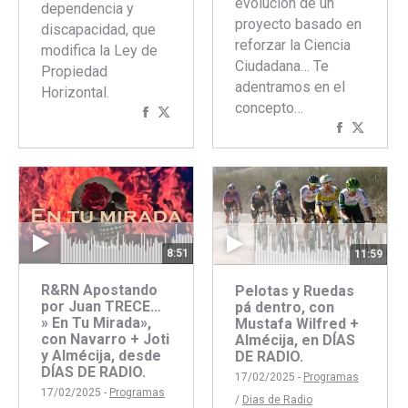
evolución de un
dependencia y
proyecto basado en
discapacidad, que
reforzar la Ciencia
modifica la Ley de
Ciudadana… Te
Propiedad
adentramos en el
Horizontal.
concepto…
Compartir
Compartir
Comparti
Compar
con
con
con
con
Facebook
Twitter
Faceboo
Twitte
8:51
11:59
R&RN Apostando
Pelotas y Ruedas
por Juan TRECE…
pá dentro, con
» En Tu Mirada»,
Mustafa Wilfred +
con Navarro + Joti
Almécija, en DÍAS
y Almécija, desde
DE RADIO.
DÍAS DE RADIO.
17/02/2025 -
Programas
17/02/2025 -
Programas
/
Dias de Radio