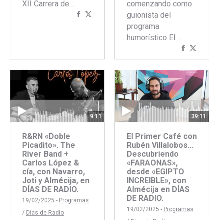
comenzando como
XII Carrera de…
guionista del
Compartir
Compartir
programa
con
con
humorístico El…
Facebook
Twitter
Comparti
Compar
con
con
Faceboo
Twitte
9:11
39:11
R&RN «Doble
El Primer Café con
Picadito». The
Rubén Villalobos…
River Band +
Descubriendo
Carlos López &
«FARAONAS»,
cía, con Navarro,
desde «EGIPTO
Joti y Almécija, en
INCREIBLE», con
DÍAS DE RADIO.
Almécija en DÍAS
DE RADIO.
19/02/2025 -
Programas
19/02/2025 -
Programas
/
Dias de Radio