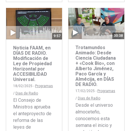
con
con
Facebook
Twitter
30:38
9:57
Trotamundos
Noticia FAAM, en
Animado: Desde
DÍAS DE RADIO.
Ciencia Ciudadana
Modificación de
+ «Cook Bio», con
Ley de Propiedad
Alberto Jiménez,
Horizontal por
Paco García y
ACCESIBILIDAD
Almécija, en DÍAS
Universal.
DE RADIO.
18/02/2025 -
Programas
17/02/2025 -
Programas
/
Dias de Radio
/
Dias de Radio
El Consejo de
Desde el universo
Ministros aprueba
almoceteño,
el anteproyecto de
conocemos esta
reforma de las
semana el inicio y
leyes de