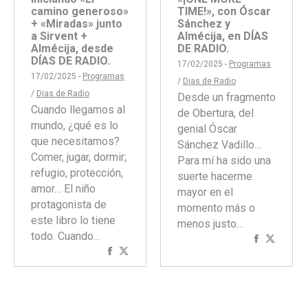
camino generoso»
TIME!», con Óscar
+ «Miradas» junto
Sánchez y
a Sirvent +
Almécija, en DÍAS
Almécija, desde
DE RADIO.
DÍAS DE RADIO.
17/02/2025 -
Programas
17/02/2025 -
Programas
/
Dias de Radio
/
Dias de Radio
Desde un fragmento
Cuando llegamos al
de Obertura, del
mundo, ¿qué es lo
genial Óscar
que necesitamos?
Sánchez Vadillo…
Comer, jugar, dormir;
Para mí ha sido una
refugio, protección,
suerte hacerme
amor… El niño
mayor en el
protagonista de
momento más o
este libro lo tiene
menos justo…
todo. Cuando…
Comparti
Compar
Compartir
Compartir
con
con
con
con
Faceboo
Twitte
Facebook
Twitter