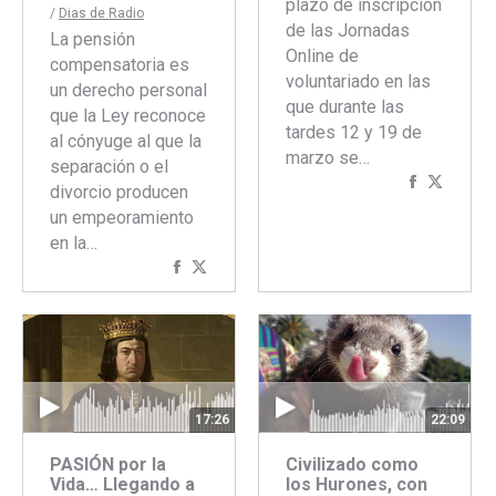
plazo de inscripción
/
Dias de Radio
de las Jornadas
La pensión
Online de
compensatoria es
voluntariado en las
un derecho personal
que durante las
que la Ley reconoce
tardes 12 y 19 de
al cónyuge al que la
marzo se…
separación o el
Comparti
Compar
divorcio producen
con
con
un empeoramiento
Faceboo
Twitte
en la…
Compartir
Compartir
con
con
Facebook
Twitter
17:26
22:09
PASIÓN por la
Civilizado como
Vida… Llegando a
los Hurones, con