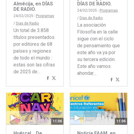
Almécija, en DÍAS
DÍAS DE RADIO.
DE RADIO.
24/02/2025 -
Programas
24/02/2025 -
Programas
/
Dias de Radio
/
Dias de Radio
La asociación
Un total de 3.858
Filosofía en la calle
títulos presentados
sigue con el ciclo
por editores de 68
de pensamiento que
países y regiones
este año va ya por
de todo el mundo :
su tercera edición.
estas son las cifras
Este año vamos
de 2025 de…
ahondar…
Compartir
Compartir
Comparti
Compar
con
con
con
con
Facebook
Twitter
Faceboo
Twitte
11:06
11:06
Huércal… De
Noticia FAAM, en