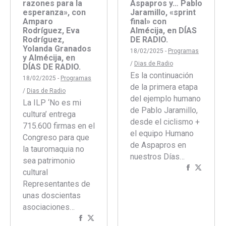
razones para la
Aspapros y… Pablo
esperanza», con
Jaramillo, «sprint
Amparo
final» con
Rodríguez, Eva
Almécija, en DÍAS
Rodríguez,
DE RADIO.
Yolanda Granados
18/02/2025 -
Programas
y Almécija, en
/
Dias de Radio
DÍAS DE RADIO.
Es la continuación
18/02/2025 -
Programas
de la primera etapa
/
Dias de Radio
del ejemplo humano
La ILP ‘No es mi
de Pablo Jaramillo,
cultura’ entrega
desde el ciclismo +
715.600 firmas en el
el equipo Humano
Congreso para que
de Aspapros en
la tauromaquia no
nuestros Días…
sea patrimonio
Comparti
Compar
cultural
con
con
Representantes de
Faceboo
Twitte
unas doscientas
asociaciones…
Compartir
Compartir