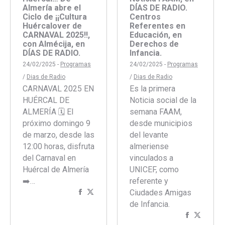
Almería abre el
DÍAS DE RADIO.
Ciclo de ¡¡Cultura
Centros
Huércalover de
Referentes en
CARNAVAL 2025!!,
Educación, en
con Almécija, en
Derechos de
DÍAS DE RADIO.
Infancia.
24/02/2025 -
Programas
24/02/2025 -
Programas
/
Dias de Radio
/
Dias de Radio
CARNAVAL 2025 EN
Es la primera
HUÉRCAL DE
Noticia social de la
ALMERÍA 🗓 El
semana FAAM,
próximo domingo 9
desde municipios
de marzo, desde las
del levante
12:00 horas, disfruta
almeriense
del Carnaval en
vinculados a
Huércal de Almería
UNICEF, como
➡️…
referente y
Compartir
Compartir
Ciudades Amigas
con
con
de Infancia.
Facebook
Twitter
Comparti
Compar