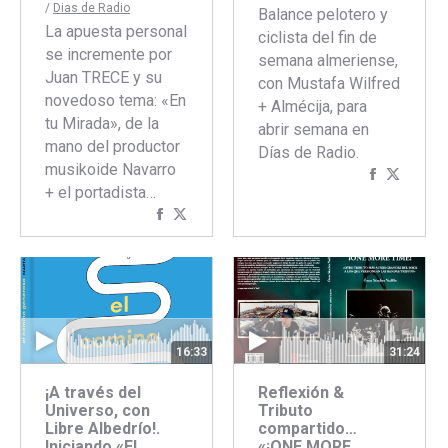
/
Dias de Radio
Balance pelotero y
La apuesta personal
ciclista del fin de
se incremente por
semana almeriense,
Juan TRECE y su
con Mustafa Wilfred
novedoso tema: «En
+ Almécija, para
tu Mirada», de la
abrir semana en
mano del productor
Días de Radio.
musikoide Navarro
Comparti
Compar
+ el portadista…
con
con
Compartir
Compartir
Faceboo
Twitte
con
con
Facebook
Twitter
16:33
31:24
¡A través del
Reflexión &
Universo, con
Tributo
Libre Albedrío!.
compartido…
Iniciando «El
«¡ONE MORE