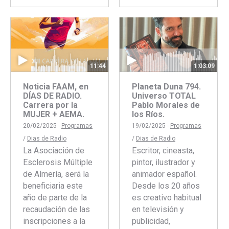
con
con
con
con
Faceboo
Twitte
Facebook
Twitter
1:03:09
11:44
Planeta Duna 794.
Noticia FAAM, en
Universo TOTAL
DÍAS DE RADIO.
Pablo Morales de
Carrera por la
los Ríos.
MUJER + AEMA.
19/02/2025 -
Programas
20/02/2025 -
Programas
/
Dias de Radio
/
Dias de Radio
Escritor, cineasta,
La Asociación de
pintor, ilustrador y
Esclerosis Múltiple
animador español.
de Almería, será la
Desde los 20 años
beneficiaria este
es creativo habitual
año de parte de la
en televisión y
recaudación de las
publicidad,
inscripciones a la