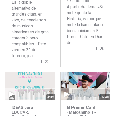
/
Dias de Radio
Es la doble
A partir del lema «Si
alternativa de
no te gusta la
grandes citas, en
Historia, es porque
vivo, de conciertos
no te la han contado
de músicos
bien» iniciamos El
almerienses de gran
Primer Café en Días
categoría pero
de…
compatibles… Este
Comparti
Compar
viernes 21 de
con
con
febrero, plan…
Faceboo
Twitte
Compartir
Compartir
con
con
Facebook
Twitter
4:39
32:40
IDEAS para
El Primer Café
EDUCAR.
«Malcamino´s»