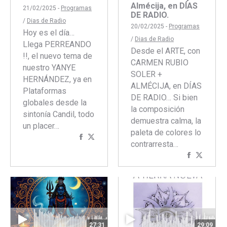
Almécija, en DÍAS
21/02/2025 -
Programas
DE RADIO.
/
Dias de Radio
20/02/2025 -
Programas
Hoy es el día…
/
Dias de Radio
Llega PERREANDO
Desde el ARTE, con
!!, el nuevo tema de
CARMEN RUBIO
nuestro YANYE
SOLER +
HERNÁNDEZ, ya en
ALMÉCIJA, en DÍAS
Plataformas
DE RADIO… Si bien
globales desde la
la composición
sintonía Candil, todo
demuestra calma, la
un placer…
paleta de colores lo
Compartir
Compartir
contrarresta…
con
con
Comparti
Compar
Facebook
Twitter
con
con
Faceboo
Twitte
27:31
29:09