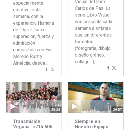
Visual del libro:
especialmente
Carlos de Paz. La
emotivo, esta
serie Libro Visual
semana, con la
nos presenta cada
experiencia Humana
semana a artistas
de Olga + Tania
que, en diferentes
superación, fuerza y
formatos
admiración
(fotografía, dibujo,
compartida con Eva
diseño gráfico,
Moreno Ruiz y
collage…),…
Almécija, desde…
Comparti
Compar
Compartir
Compartir
con
con
con
con
Faceboo
Twitte
Facebook
Twitter
25:24
29:57
Transmisión
Siempre en
Vegana : «715.606
Nuestro Equipo