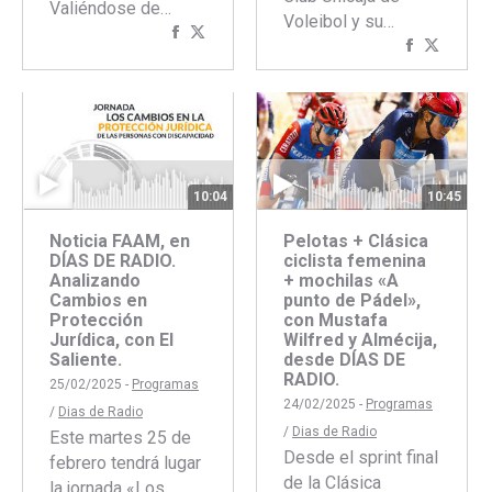
Valiéndose de…
Voleibol y su…
Compartir
Compartir
Comparti
Compar
con
con
con
con
Facebook
Twitter
Faceboo
Twitte
10:04
10:45
Noticia FAAM, en
Pelotas + Clásica
DÍAS DE RADIO.
ciclista femenina
Analizando
+ mochilas «A
Cambios en
punto de Pádel»,
Protección
con Mustafa
Jurídica, con El
Wilfred y Almécija,
Saliente.
desde DÍAS DE
RADIO.
25/02/2025 -
Programas
24/02/2025 -
Programas
/
Dias de Radio
/
Dias de Radio
Este martes 25 de
Desde el sprint final
febrero tendrá lugar
de la Clásica
la jornada «Los