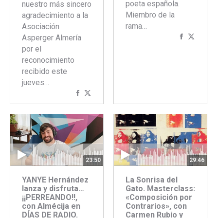
poeta española.
nuestro más sincero
Miembro de la
agradecimiento a la
rama…
Asociación
Comparti
Compar
Asperger Almería
con
con
por el
Faceboo
Twitte
reconocimiento
recibido este
jueves…
Compartir
Compartir
con
con
Facebook
Twitter
29:46
23:50
La Sonrisa del
YANYE Hernández
Gato. Masterclass:
lanza y disfruta…
«Composición por
¡¡PERREANDO!!,
Contrarios», con
con Almécija en
Carmen Rubio y
DÍAS DE RADIO.