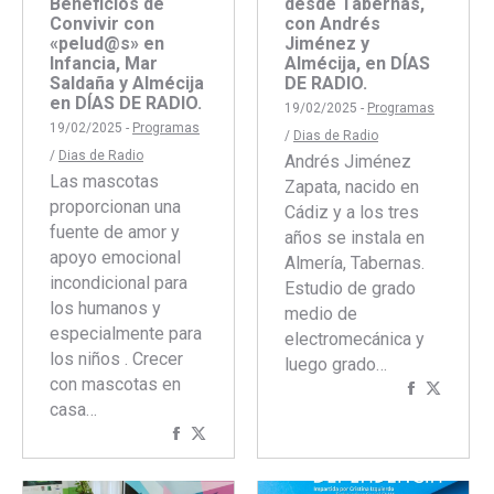
Beneficios de
desde Tabernas,
Convivir con
con Andrés
«pelud@s» en
Jiménez y
Infancia, Mar
Almécija, en DÍAS
Saldaña y Almécija
DE RADIO.
en DÍAS DE RADIO.
19/02/2025 -
Programas
19/02/2025 -
Programas
/
Dias de Radio
/
Dias de Radio
Andrés Jiménez
Las mascotas
Zapata, nacido en
proporcionan una
Cádiz y a los tres
fuente de amor y
años se instala en
apoyo emocional
Almería, Tabernas.
incondicional para
Estudio de grado
los humanos y
medio de
especialmente para
electromecánica y
los niños . Crecer
luego grado…
con mascotas en
Comparti
Compar
casa…
con
con
Compartir
Compartir
Faceboo
Twitte
con
con
Facebook
Twitter