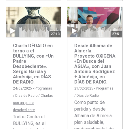
con
con
Faceboo
Twitte
27:51
27:13
Desde Alhama de
Charla DÉDALO en
Almería…
torno a el
Proyecto OXIGENA
BULLYING, con «Un
«En Busca del
Padre
AGUA», con Juan
Desobediente».
Antonio Rodríguez
Sergio García y
+ Almécija, en
Almécija, en DÍAS
DÍAS DE RADIO.
DE RADIO.
21/02/2025 -
Programas
24/02/2025 -
Programas
/
Dias de Radio
/
Dias de Radio
/
Charlas
Como punto de
con un padre
partida y desde
desobediente
Alhama de Almería,
Todos Contra el
plan saludable,
BULLYING, es el
medioambiental, de