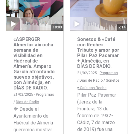
19:03
2:14
«ASPERGER
Sonetos & «Café
Almería» abrocha
con Reche».
semana de
Tributo y amor por
visibilidad en
Pilar Paz Pasamar
Huércal de
+ Almécija, en
Almería. Amparo
DÍAS DE RADIO.
García afrontando
21/02/2025 -
Programas
nuevos objetivos,
/
Dias de Radio
/
Sonetos
con Almécija, en
DÍAS DE RADIO.
y Cafe con Reche
Pilar Paz Pasamar
21/02/2025 -
Programas
(Jerez de la
/
Dias de Radio
Frontera, 13 de
💙 Desde el
febrero de 1932-
Ayuntamiento de
Cádiz, 7 de marzo
Huércal de Almería
de 2019) fue una
queremos mostrar