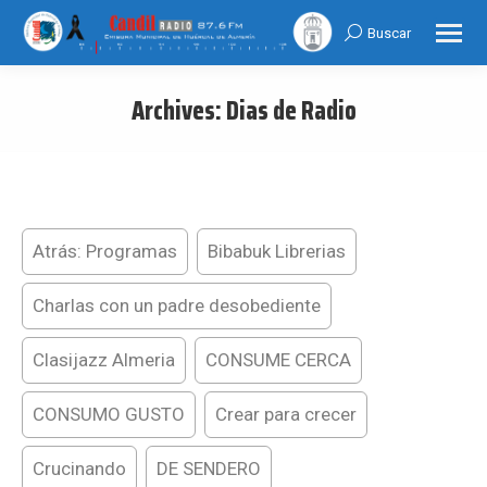
Buscar
Search:
Archives:
Dias de Radio
You are here:
Atrás: Programas
Bibabuk Librerias
Charlas con un padre desobediente
Clasijazz Almeria
CONSUME CERCA
CONSUMO GUSTO
Crear para crecer
Crucinando
DE SENDERO