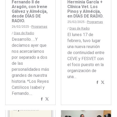
Fernando II de
Herminia García +
Aragón, con Irene
Clínica Vet. Los
Gálvez y Almécija,
Pinos y Almécija,
desde DÍAS DE
en DÍAS DE RADIO.
RADIO.
25/02/2025 -
Programas
26/02/2025 -
Programas
/
Dias de Radio
/
Dias de Radio
El lunes 17 de
Desarrollo. …Y
febrero, tuvo lugar
decíamos ayer que
una nueva reunión
nos acercaríamos
de continuidad entre
por separado a dos
CEVE y FESVET con
de las
el foco puesto en la
personalidades más
organización de
grandes de nuestra
una…
historia. *Los Reyes
Comparti
Compar
Católicos Isabel y
con
con
Fernando.…
Faceboo
Twitte
Compartir
Compartir
con
con
Facebook
Twitter