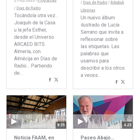
21/02/2025 -
Programas
/
Dias de Radio
/
Bibabuk
/
Dias de Radio
Librerias
Tocándola otra vez…
Un nuevo álbum
Joaquín de la Casa
ilustrado de Lucía
u la jefa Esther,
Serrano que invita a
desde el Universo
reflexionar sobre
ARCAED BITS
las etiquetas. Las
Almería, con
palabras que
Almécija en Días de
usamos para
Radio… Partiendo
describir a los otros
de…
a veces…
Compartir
Compartir
Comparti
Compar
con
con
con
con
Facebook
Twitter
Faceboo
Twitte
8:35
4:23
Noticia FAAM, en
Paseo Abajo…