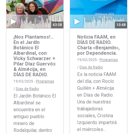
43:58
10:48
¡Nos Plantamos!…
Noticia FAAM, en
En el Jardín
DÍAS DE RADIO.
Botánico El
Charla «Benjamín»,
Albardinal, con
por Dependencia.
Vicky Schwarzer +
19/02/2025 -
Programas
Pilar Díaz Guervós
/
Dias de Radio
& Almécija, en
Es la noticia FAAM
DÍAS DE RADIO.
del día, con Rocío
19/02/2025 -
Programas
Guillén + Almécija
/
Dias de Radio
en Días de Radio.
El Jardín Botánico El
Una de nuestras
Albardinal se
trabajadoras
encuentra en el
sociales, Cristina
antiguo pueblo
Izquierdo impartirá
minero de
el miércoles…
Rodalquilar, dentro