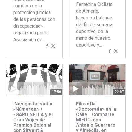
Femenina Ciclista
cambios en la
de Almería,
protección jurídica
hacemos balance
de las personas con
del fin de semana
discapacidad»
deportivo, de la
organizada por la
mano de nuestro
Asociación de…
deportivo y…
Compartir
Compartir
Comparti
Compar
con
con
con
con
Facebook
Twitter
Faceboo
Twitte
17:50
22:07
¡Nos gusta contar
Filosofía
«Números» +
«Doctorada» en la
«GARDINELLA y el
Calle… Comparte
Gran Viaje» de
MIEDO, con
Premios Bolonia!
Antonio Guerrero
con Sirvent &
y Almécija, en