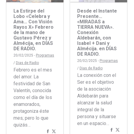
La Estirpe del
Desde el Instante
Lobo «Celebra y
Presente…
Ama… Con Visión
«MIRADAS a
Rayos X» Febrero
TIERRA NUEVA».
de la mano de
Conexión
Gustavo Pérez y
Aldebarán, con
Almécija, en DÍAS
Isabel + Dani y
DE RADIO.
Almécija. en DÍAS
DE RADIO.
20/02/2025 -
Programas
20/02/2025 -
Programas
/
Dias de Radio
/
Dias de Radio
Febrero es el mes
La conexión con el
del amor. La
Ser es el objetivo
festividad de San
de la asociación
Valentín, conocida
Aldebarán para
como el día de los
alcanzar la salud
enamorados,
integral de la
protagoniza éste
persona y situarse
mes; pero lo que
en un espacio…
quizás…
Comparti
Compar
Compartir
Compartir