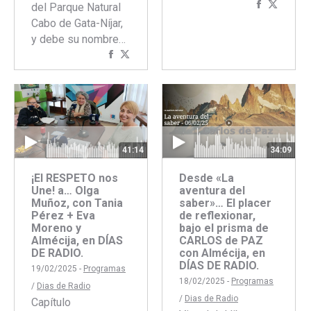
Comparti
Compar
del Parque Natural
con
con
Cabo de Gata-Níjar,
Faceboo
Twitte
y debe su nombre…
Compartir
Compartir
con
con
Facebook
Twitter
41:14
34:09
¡El RESPETO nos
Desde «La
Une! a… Olga
aventura del
Muñoz, con Tania
saber»… El placer
Pérez + Eva
de reflexionar,
Moreno y
bajo el prisma de
Almécija, en DÍAS
CARLOS de PAZ
DE RADIO.
con Almécija, en
DÍAS DE RADIO.
19/02/2025 -
Programas
18/02/2025 -
Programas
/
Dias de Radio
/
Dias de Radio
Capítulo