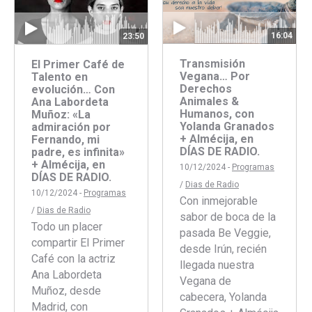
16:04
23:50
Transmisión
El Primer Café de
Vegana… Por
Talento en
Derechos
evolución… Con
Animales &
Ana Labordeta
Humanos, con
Muñoz: «La
Yolanda Granados
admiración por
+ Almécija, en
Fernando, mi
DÍAS DE RADIO.
padre, es infinita»
+ Almécija, en
10/12/2024 -
Programas
DÍAS DE RADIO.
/
Dias de Radio
10/12/2024 -
Programas
Con inmejorable
/
Dias de Radio
sabor de boca de la
Todo un placer
pasada Be Veggie,
compartir El Primer
desde Irún, recién
Café con la actriz
llegada nuestra
Ana Labordeta
Vegana de
Muñoz, desde
cabecera, Yolanda
Madrid, con