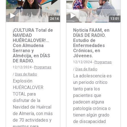
24:14
13:01
¡CULTURA Total de
Noticia FAAM, en
NAVIDAD
DÍAS DE RADIO.
HUÉRCALOVER!…
Estudio de
Con Almudena
Enfermedades
Serrano y
Crónicas, en
Almécija, en DÍAS
Jóvenes.
DE RADIO.
12/12/2024 -
Programas
12/12/2024 -
Programas
/
Dias de Radio
/
Dias de Radio
La adolescencia es
Explosión
un periodo crítico
HUÉRCALOVER
tanto para los
TOTAL para
pacientes que
disfrutar de la
padecen alguna
Navidad de Huércal
patología crónica o
de Almería, con más
tienen algún grado
de 70 actividades y
de discapacidad
eventos para