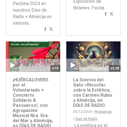
Exposición de
Pechina 2024 en
Belenes. Fiesta…
nuestros Días de
Comparti
Compar
Radio + Almécija en
con
con
sintonía…
Faceboo
Twitte
Compartir
Compartir
con
con
Facebook
Twitter
4:55
22:38
¡HUÉRCALOVERS
La Sonrisa del
por el
Gato «filosofa»
Voluntariado +
sobre la Estética,
Concierto
con Carmen Rubio
Solidario &
y Almécija, en
Pascueros!, con
DÍAS DE RADIO.
Agrupación
05/12/2024 -
Programas
Musical Nra. Sra.
/
Dias de Radio
del Mar y Almécija,
​ La estética es el
en DÍAS DE RADIO.