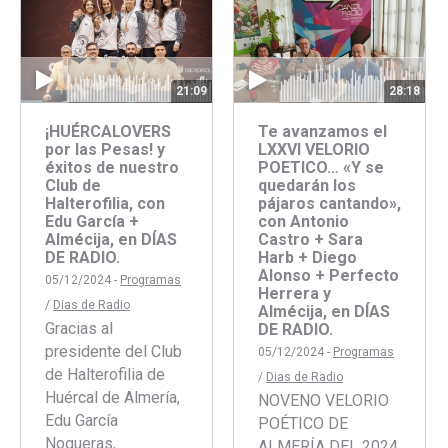
21:09
28:18
¡HUÉRCALOVERS
Te avanzamos el
por las Pesas! y
LXXVI VELORIO
éxitos de nuestro
POETICO… «Y se
Club de
quedarán los
Halterofilia, con
pájaros cantando»,
Edu García +
con Antonio
Almécija, en DÍAS
Castro + Sara
DE RADIO.
Harb + Diego
Alonso + Perfecto
05/12/2024 -
Programas
Herrera y
/
Dias de Radio
Almécija, en DÍAS
Gracias al
DE RADIO.
presidente del Club
05/12/2024 -
Programas
de Halterofilia de
/
Dias de Radio
Huércal de Almería,
NOVENO VELORIO
Edu García
POÉTICO DE
Nogueras,
ALMERÍA DEL 2024.