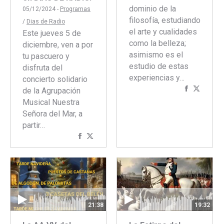
dominio de la
05/12/2024 -
Programas
filosofía, estudiando
/
Dias de Radio
el arte y cualidades
Este jueves 5 de
como la belleza;
diciembre, ven a por
asimismo es el
tu pascuero y
estudio de estas
disfruta del
experiencias y…
concierto solidario
Comparti
Compar
de la Agrupación
con
con
Musical Nuestra
Faceboo
Twitte
Señora del Mar, a
partir…
Compartir
Compartir
con
con
Facebook
Twitter
19:32
21:38