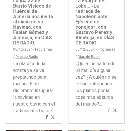
La Estirpe del
La AA.VV. del
Lobo… «La
Barrio Visiedo de
retirada de
Huércal de
Napoleón ante
Almería nos invita
Ejército de
al inicio de su
conejos», con
Navidad, con
Gustavo Pérez y
Fabián Gómez y
Almécija, en DÍAS
Almécija, en DÍAS
DE RADIO.
DE RADIO.
05/12/2024 -
Programas
05/12/2024 -
Programas
/
Dias de Radio
/
Dias de Radio
¿Quién no ha tenido
La placeta de la
un mal día alguna
ermita ya se va
vez? ¿A quién no se
preparando para
le han estropeado
mañana 6 de
los planes por la
diciembre inaugurar
cosa más absurda
la navidad en
del mundo?…
nuestro barrio con el
Comparti
Compar
tradicional árbol de…
con
con
Compartir
Compartir
Faceboo
Twitte
con
con
Facebook
Twitter