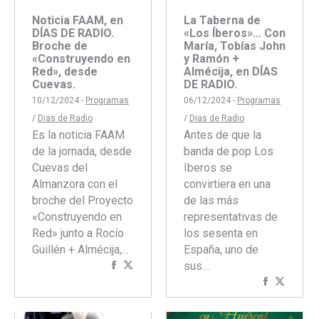
Noticia FAAM, en
La Taberna de
DÍAS DE RADIO.
«Los Íberos»… Con
Broche de
María, Tobías John
«Construyendo en
y Ramón +
Red», desde
Almécija, en DÍAS
Cuevas.
DE RADIO.
10/12/2024 -
Programas
06/12/2024 -
Programas
/
Dias de Radio
/
Dias de Radio
Es la noticia FAAM
Antes de que la
de la jornada, desde
banda de pop Los
Cuevas del
Iberos se
Almanzora con el
convirtiera en una
broche del Proyecto
de las más
«Construyendo en
representativas de
Red» junto a Rocío
los sesenta en
Guillén + Almécija,…
España, uno de
Compartir
Compartir
sus…
con
con
Comparti
Compar
Facebook
Twitter
con
con
Faceboo
Twitte