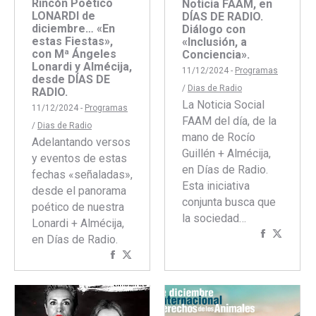
Rincón Poético
Noticia FAAM, en
LONARDI de
DÍAS DE RADIO.
diciembre… «En
Diálogo con
estas Fiestas»,
«Inclusión, a
con Mª Ángeles
Conciencia».
Lonardi y Almécija,
11/12/2024 -
Programas
desde DÍAS DE
/
Dias de Radio
RADIO.
La Noticia Social
11/12/2024 -
Programas
FAAM del día, de la
/
Dias de Radio
mano de Rocío
Adelantando versos
Guillén + Almécija,
y eventos de estas
en Días de Radio.
fechas «señaladas»,
Esta iniciativa
desde el panorama
conjunta busca que
poético de nuestra
la sociedad…
Lonardi + Almécija,
Comparti
Compar
en Días de Radio.
con
con
Compartir
Compartir
Faceboo
Twitte
con
con
Facebook
Twitter