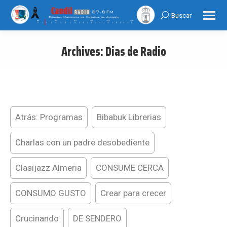
Buscar
Search:
Archives:
Dias de Radio
You are here:
Atrás: Programas
Bibabuk Librerias
Charlas con un padre desobediente
Clasijazz Almeria
CONSUME CERCA
CONSUMO GUSTO
Crear para crecer
Crucinando
DE SENDERO