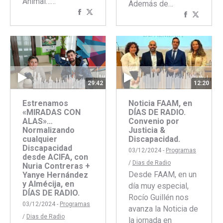
Animal……
Además de…
Compartir
Compartir
Comparti
Compar
con
con
con
con
Facebook
Twitter
Faceboo
Twitte
12:20
29:42
Noticia FAAM, en
Estrenamos
DÍAS DE RADIO.
«MIRADAS CON
Convenio por
ALAS»…
Justicia &
Normalizando
Discapacidad.
cualquier
Discapacidad
03/12/2024 -
Programas
desde ACIFA, con
/
Dias de Radio
Nuria Contreras +
Desde FAAM, en un
Yanye Hernández
y Almécija, en
día muy especial,
DÍAS DE RADIO.
Rocío Guillén nos
03/12/2024 -
Programas
avanza la Noticia de
/
Dias de Radio
la jornada en