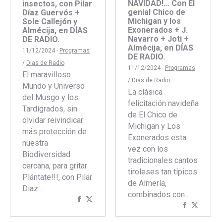
NAVIDAD!… Con El
insectos, con Pilar
genial Chico de
Díaz Guervós +
Michigan y los
Sole Callejón y
Exonerados + J.
Almécija, en DÍAS
Navarro + Joti +
DE RADIO.
Almécija, en DÍAS
11/12/2024 -
Programas
DE RADIO.
/
Dias de Radio
11/12/2024 -
Programas
El maravilloso
/
Dias de Radio
Mundo y Universo
La clásica
del Musgo y los
felicitación navideña
Tardígrados, sin
de El Chico de
olvidar reivindicar
Michigan y Los
más protección de
Exonerados esta
nuestra
vez con los
Biodiversidad
tradicionales cantos
cercana, para gritar
tiroleses tan típicos
Plántate!!!, con Pilar
de Almería,
Diaz…
combinados con…
Compartir
Compartir
Comparti
Compar
con
con
con
con