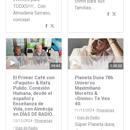
como para sus
TODXS!!!!… Con
familias.…
Almudena Serrano,
Comparti
Compar
concejal…
con
con
Compartir
Compartir
Faceboo
Twitte
con
con
Facebook
Twitter
1:20:22
59:43
Planeta Duna 786.
El Primer Café con
Universo
«Paquito» & Rafa
Maximiliano
Pulido. Conexión
Moretto &
Humana, desde el
«Divino» Te Veo
español y
40.
Enseñanza de
Vida, con Almécija
11/12/2024 -
Programas
en DÍAS DE RADIO.
/
Dias de Radio
12/12/2024 -
Programas
Súper Planeta duna,
/
Dias de Radio