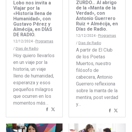
ZURDO… Al abrigo
Lobo nos invita a
de la «Manta de la
Viajar por la
Verdad», con
«Historia llena de
Antonio Guerrero
Humanidad», con
Ruiz + Almécija, en
Gustavo Pérez y
Días de Radio.
Almécija, en DÍAS
DE RADIO.
12/12/2024 -
Programas
12/12/2024 -
Programas
/
Dias de Radio
/
Dias de Radio
A partir de El Club
Hoy quiero llevarlos
de los Poetas
en un viaje por la
Muertos, nuestro
historia, un viaje
filósofo de
lleno de humanidad,
cabecera, Antonio
esperanza y esos
Guerrero reflexiona
pequeños milagros
sobre la manta de la
que ocurren en los
mentira, post verdad
momentos más…
y…
Compartir
Compartir
Comparti
Compar
con
con
con
con
Facebook
Twitter
Faceboo
Twitte