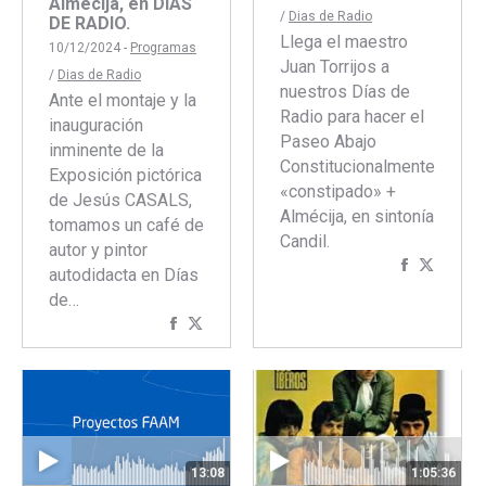
Almécija, en DÍAS
/
Dias de Radio
DE RADIO.
Llega el maestro
10/12/2024 -
Programas
Juan Torrijos a
/
Dias de Radio
nuestros Días de
Ante el montaje y la
Radio para hacer el
inauguración
Paseo Abajo
inminente de la
Constitucionalmente
Exposición pictórica
«constipado» +
de Jesús CASALS,
Almécija, en sintonía
tomamos un café de
Candil.
autor y pintor
Comparti
Compar
autodidacta en Días
con
con
de…
Faceboo
Twitte
Compartir
Compartir
con
con
Facebook
Twitter
13:08
1:05:36