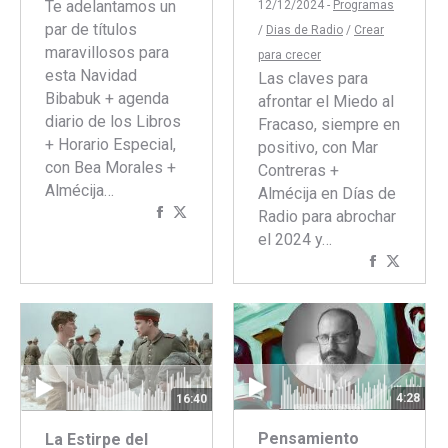
Te adelantamos un
12/12/2024 -
Programas
par de títulos
/
Dias de Radio
/
Crear
maravillosos para
para crecer
esta Navidad
Las claves para
Bibabuk + agenda
afrontar el Miedo al
diario de los Libros
Fracaso, siempre en
+ Horario Especial,
positivo, con Mar
con Bea Morales +
Contreras +
Almécija…
Almécija en Días de
Compartir
Compartir
Radio para abrochar
con
con
el 2024 y…
Facebook
Twitter
Comparti
Compar
con
con
Faceboo
Twitte
4:28
16:40
Pensamiento
La Estirpe del