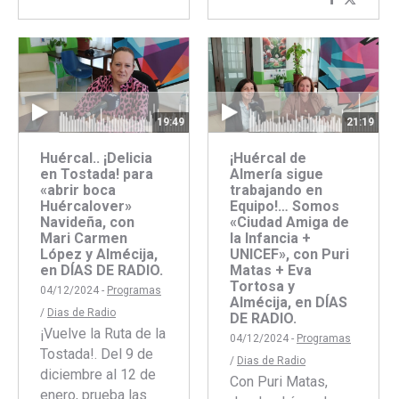
Comparti
Compar
con
con
Faceboo
Twitte
19:49
21:19
Huércal.. ¡Delicia
¡Huércal de
en Tostada! para
Almería sigue
«abrir boca
trabajando en
Huércalover»
Equipo!… Somos
Navideña, con
«Ciudad Amiga de
Mari Carmen
la Infancia +
López y Almécija,
UNICEF», con Puri
en DÍAS DE RADIO.
Matas + Eva
Tortosa y
04/12/2024 -
Programas
Almécija, en DÍAS
/
Dias de Radio
DE RADIO.
¡Vuelve la Ruta de la
04/12/2024 -
Programas
Tostada!. Del 9 de
/
Dias de Radio
diciembre al 12 de
Con Puri Matas,
enero, prueba las