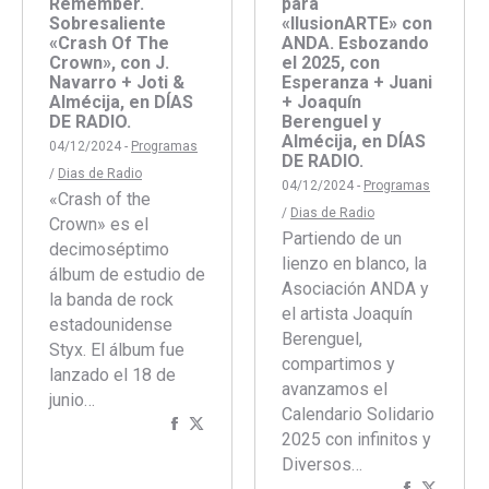
Remember.
para
Sobresaliente
«IlusionARTE» con
«Crash Of The
ANDA. Esbozando
Crown», con J.
el 2025, con
Navarro + Joti &
Esperanza + Juani
Almécija, en DÍAS
+ Joaquín
DE RADIO.
Berenguel y
Almécija, en DÍAS
04/12/2024 -
Programas
DE RADIO.
/
Dias de Radio
04/12/2024 -
Programas
«Crash of the
/
Dias de Radio
Crown» es el
Partiendo de un
decimoséptimo
lienzo en blanco, la
álbum de estudio de
Asociación ANDA y
la banda de rock
el artista Joaquín
estadounidense
Berenguel,
Styx. El álbum fue
compartimos y
lanzado el 18 de
avanzamos el
junio…
Calendario Solidario
Compartir
Compartir
2025 con infinitos y
con
con
Diversos…
Facebook
Twitter