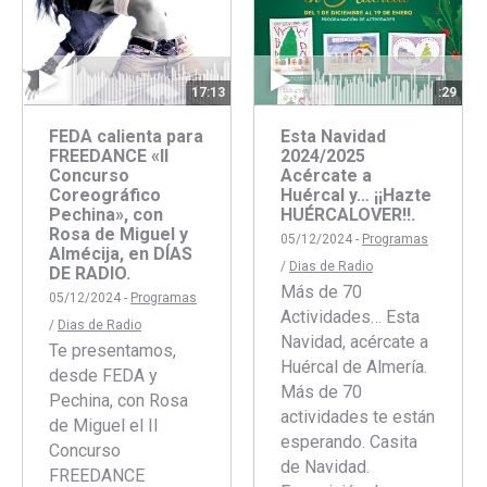
17:13
:29
FEDA calienta para
Esta Navidad
FREEDANCE «II
2024/2025
Concurso
Acércate a
Coreográfico
Huércal y… ¡¡Hazte
Pechina», con
HUÉRCALOVER!!.
Rosa de Miguel y
05/12/2024 -
Programas
Almécija, en DÍAS
/
Dias de Radio
DE RADIO.
Más de 70
05/12/2024 -
Programas
Actividades… Esta
/
Dias de Radio
Navidad, acércate a
Te presentamos,
Huércal de Almería.
desde FEDA y
Más de 70
Pechina, con Rosa
actividades te están
de Miguel el II
esperando. Casita
Concurso
de Navidad.
FREEDANCE