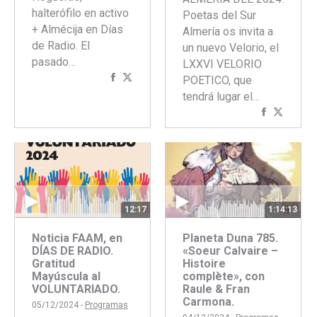
halterófilo en activo
Poetas del Sur
+ Almécija en Días
Almería os invita a
de Radio. El
un nuevo Velorio, el
pasado…
LXXVI VELORIO
Compartir
Compartir
POETICO, que
con
con
tendrá lugar el…
Facebook
Twitter
Comparti
Compar
con
con
Faceboo
Twitte
12:17
1:14:13
Noticia FAAM, en
Planeta Duna 785.
DÍAS DE RADIO.
«Soeur Calvaire –
Gratitud
Histoire
Mayúscula al
complète», con
VOLUNTARIADO.
Raule & Fran
Carmona.
05/12/2024 -
Programas