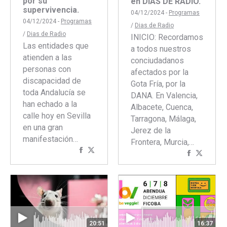
por su
en DÍAS DE RADIO.
supervivencia.
04/12/2024 -
Programas
04/12/2024 -
Programas
/
Dias de Radio
/
Dias de Radio
INICIO: Recordamos
Las entidades que
a todos nuestros
atienden a las
conciudadanos
personas con
afectados por la
discapacidad de
Gota Fría, por la
toda Andalucía se
DANA. En Valencia,
han echado a la
Albacete, Cuenca,
calle hoy en Sevilla
Tarragona, Málaga,
en una gran
Jerez de la
manifestación…
Frontera, Murcia,…
Compartir
Compartir
Comparti
Compar
con
con
con
con
Facebook
Twitter
Faceboo
Twitte
20:51
16:37