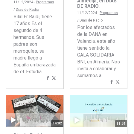
Almécija, en DÍAS
11/12/2024 -
Programas
DE RADIO.
/
Dias de Radio
11/12/2024 -
Programas
Bilal Er Raidi, tiene
/
Dias de Radio
17 años Es el
Por los afectados
segundo de 4
de la DANA en
hermanos. Sus
Valencia, este año
padres son
tiene sentido la
marroquíes, su
GALA SOLIDARIA
madre llegó a
BNI, en Almería. Nos
España embarazada
invita a colaborar y
de él. Estudia…
sumarnos a…
Compartir
Compartir
Comparti
Compar
con
con
con
con
Facebook
Twitter
Faceboo
Twitte
14:02
11:51