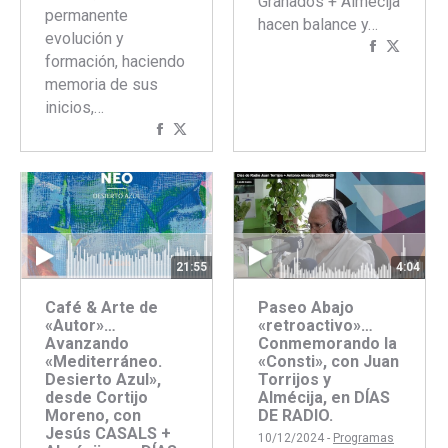
Granados + Almécija
permanente
hacen balance y…
evolución y
Comparti
Compar
formación, haciendo
con
con
memoria de sus
Faceboo
Twitte
inicios,…
Compartir
Compartir
con
con
Facebook
Twitter
21:55
4:04
Café & Arte de
Paseo Abajo
«Autor»…
«retroactivo»…
Avanzando
Conmemorando la
«Mediterráneo.
«Consti», con Juan
Desierto Azul»,
Torrijos y
desde Cortijo
Almécija, en DÍAS
Moreno, con
DE RADIO.
Jesús CASALS +
10/12/2024 -
Programas