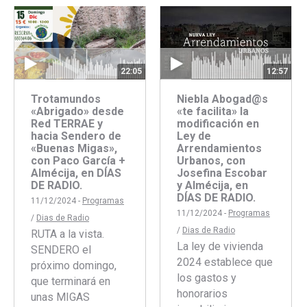
Facebook
Twitter
Faceboo
Twitte
12:57
22:05
Niebla Abogad@s
Trotamundos
«te facilita» la
«Abrigado» desde
modificación en
Red TERRAE y
Ley de
hacia Sendero de
Arrendamientos
«Buenas Migas»,
Urbanos, con
con Paco García +
Josefina Escobar
Almécija, en DÍAS
y Almécija, en
DE RADIO.
DÍAS DE RADIO.
11/12/2024 -
Programas
11/12/2024 -
Programas
/
Dias de Radio
/
Dias de Radio
RUTA a la vista.
La ley de vivienda
SENDERO el
2024 establece que
próximo domingo,
los gastos y
que terminará en
honorarios
unas MIGAS