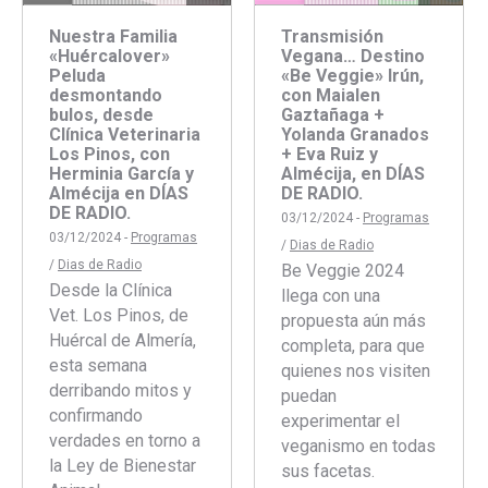
Nuestra Familia
Transmisión
«Huércalover»
Vegana… Destino
Peluda
«Be Veggie» Irún,
desmontando
con Maialen
bulos, desde
Gaztañaga +
Clínica Veterinaria
Yolanda Granados
Los Pinos, con
+ Eva Ruiz y
Herminia García y
Almécija, en DÍAS
Almécija en DÍAS
DE RADIO.
DE RADIO.
03/12/2024 -
Programas
03/12/2024 -
Programas
/
Dias de Radio
/
Dias de Radio
Be Veggie 2024
Desde la Clínica
llega con una
Vet. Los Pinos, de
propuesta aún más
Huércal de Almería,
completa, para que
esta semana
quienes nos visiten
derribando mitos y
puedan
confirmando
experimentar el
verdades en torno a
veganismo en todas
la Ley de Bienestar
sus facetas.