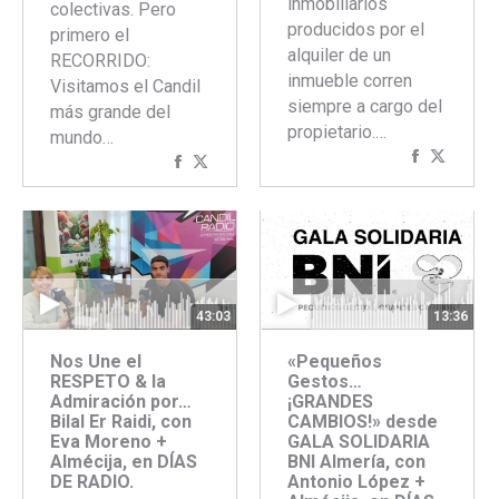
inmobiliarios
colectivas. Pero
producidos por el
primero el
alquiler de un
RECORRIDO:
inmueble corren
Visitamos el Candil
siempre a cargo del
más grande del
propietario.…
mundo…
Comparti
Compar
Compartir
Compartir
con
con
con
con
Faceboo
Twitte
Facebook
Twitter
43:03
13:36
Nos Une el
«Pequeños
RESPETO & la
Gestos…
Admiración por…
¡GRANDES
Bilal Er Raidi, con
CAMBIOS!» desde
Eva Moreno +
GALA SOLIDARIA
Almécija, en DÍAS
BNI Almería, con
DE RADIO.
Antonio López +