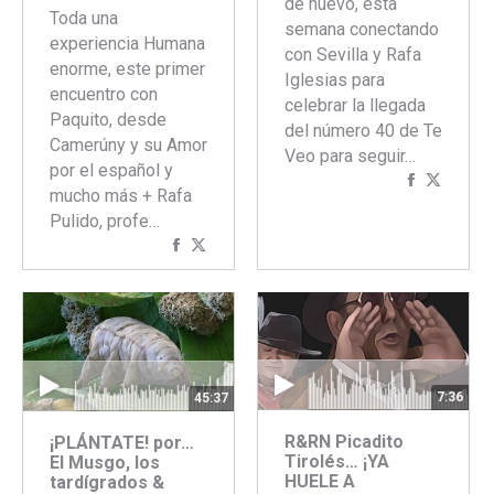
de nuevo, esta
Toda una
semana conectando
experiencia Humana
con Sevilla y Rafa
enorme, este primer
Iglesias para
encuentro con
celebrar la llegada
Paquito, desde
del número 40 de Te
Camerúny y su Amor
Veo para seguir…
por el español y
Comparti
Compar
mucho más + Rafa
con
con
Pulido, profe…
Faceboo
Twitte
Compartir
Compartir
con
con
Facebook
Twitter
7:36
45:37
R&RN Picadito
¡PLÁNTATE! por…
Tirolés… ¡YA
El Musgo, los
HUELE A
tardígrados &