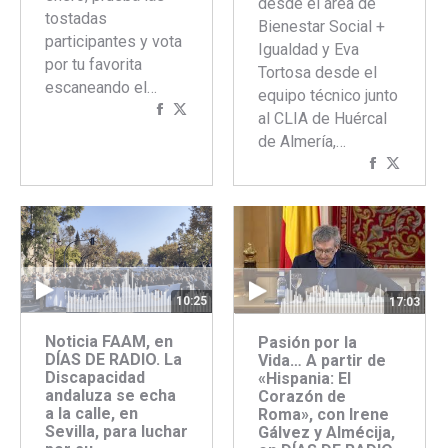
desde el área de
tostadas
Bienestar Social +
participantes y vota
Igualdad y Eva
por tu favorita
Tortosa desde el
escaneando el…
equipo técnico junto
Compartir
Compartir
al CLIA de Huércal
con
con
de Almería,…
Facebook
Twitter
Comparti
Compar
con
con
Faceboo
Twitte
10:25
17:03
Noticia FAAM, en
Pasión por la
DÍAS DE RADIO. La
Vida… A partir de
Discapacidad
«Hispania: El
andaluza se echa
Corazón de
a la calle, en
Roma», con Irene
Sevilla, para luchar
Gálvez y Almécija,