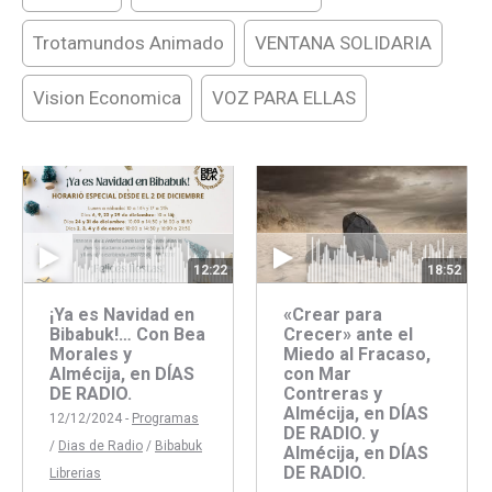
Trotamundos Animado
VENTANA SOLIDARIA
Vision Economica
VOZ PARA ELLAS
18:52
12:22
«Crear para
¡Ya es Navidad en
Crecer» ante el
Bibabuk!… Con Bea
Miedo al Fracaso,
Morales y
con Mar
Almécija, en DÍAS
Contreras y
DE RADIO.
Almécija, en DÍAS
12/12/2024 -
Programas
DE RADIO. y
/
Dias de Radio
/
Bibabuk
Almécija, en DÍAS
DE RADIO.
Librerias