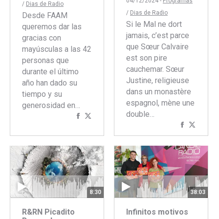
04/12/2024 -
Programas
/
Dias de Radio
/
Dias de Radio
Desde FAAM
Si le Mal ne dort
queremos dar las
jamais, c’est parce
gracias con
que Sœur Calvaire
mayúsculas a las 42
est son pire
personas que
cauchemar. Sœur
durante el último
Justine, religieuse
año han dado su
dans un monastère
tiempo y su
espagnol, mène une
generosidad en…
double…
Compartir
Compartir
Comparti
Compar
con
con
con
con
Facebook
Twitter
Faceboo
Twitte
8:30
38:03
R&RN Picadito
Infinitos motivos