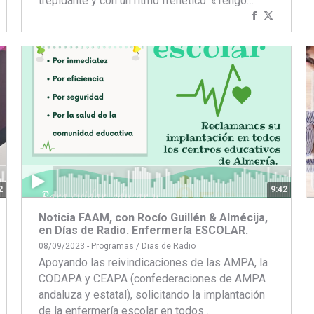
trepidante y con un ritmo frenético. «Tengo…
Compartir
Compart
artir
ompartir
con
con
on
Facebook
Twitter
book
itter
2
9:42
Noticia FAAM, con Rocío Guillén & Almécija,
en Días de Radio. Enfermería ESCOLAR.
08/09/2023 -
Programas
/
Dias de Radio
Apoyando las reivindicaciones de las AMPA, la
CODAPA y CEAPA (confederaciones de AMPA
andaluza y estatal), solicitando la implantación
de la enfermería escolar en todos…