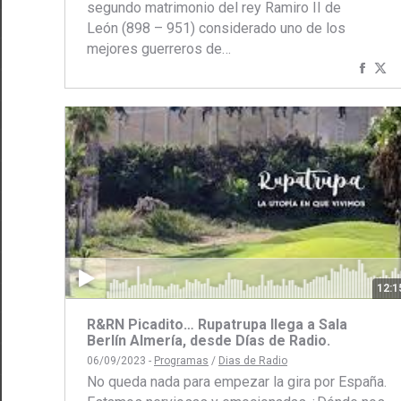
segundo matrimonio del rey Ramiro II de
León (898 – 951) considerado uno de los
mejores guerreros de…
Comp
C
con
c
Face
Tw
12:1
R&RN Picadito… Rupatrupa llega a Sala
Berlín Almería, desde Días de Radio.
06/09/2023 -
Programas
/
Dias de Radio
No queda nada para empezar la gira por España.