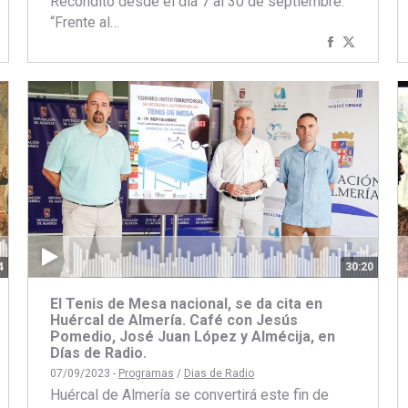
Recóndito desde el día 7 al 30 de septiembre.
“Frente al…
artir
ompartir
Compartir
Compart
on
con
con
book
itter
Facebook
Twitter
4
30:20
El Tenis de Mesa nacional, se da cita en
Huércal de Almería. Café con Jesús
Pomedio, José Juan López y Almécija, en
Días de Radio.
07/09/2023 -
Programas
/
Dias de Radio
Huércal de Almería se convertirá este fin de