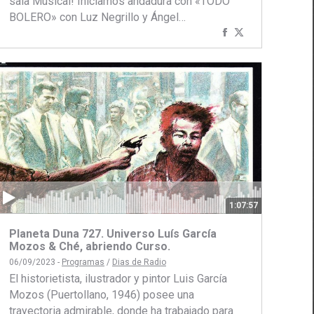
sala Musical! Iniciamos andadura con «TODO
BOLERO» con Luz Negrillo y Ángel…
ir
Compartir
Compartir
con
con
Facebook
Twitter
1:07:57
Planeta Duna 727. Universo Luís García
Mozos & Ché, abriendo Curso.
06/09/2023 -
Programas
/
Dias de Radio
El historietista, ilustrador y pintor Luis García
Mozos (Puertollano, 1946) posee una
trayectoria admirable, donde ha trabajado para