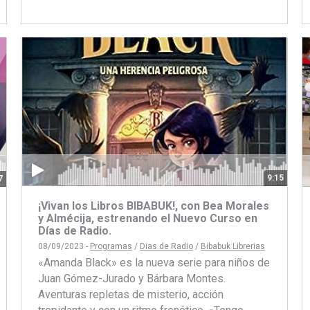
con
con
on
Facebook
Twitter
book
itter
9:15
7
¡Vivan los Libros BIBABUK!, con Bea Morales
y Almécija, estrenando el Nuevo Curso en
Días de Radio.
08/09/2023 -
Programas
/
Dias de Radio
/
Bibabuk Librerias
«Amanda Black» es la nueva serie para niños de
Juan Gómez-Jurado y Bárbara Montes.
Aventuras repletas de misterio, acción