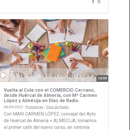
Compartir
Compartir
ir
con
con
Facebook
Twitter
14:59
Vuelta al Cole con el COMERCIO Cercano,
desde Huércal de Almería, con Mª Carmen
López y Almécija en Días de Radio.
08/09/2023 -
Programas
/
Dias de Radio
Con MARI CARMEN LÓPEZ, concejal del Ayto.
de Huércal de Almería + ALMÉCIJA, tomamos
el primer café del nuevo curso, en sintonía