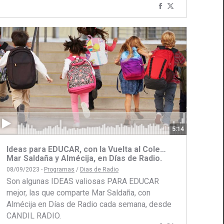
Compartir
Compartir
con
con
Facebook
Twitter
5:14
Ideas para EDUCAR, con la Vuelta al Cole…
Mar Saldaña y Almécija, en Días de Radio.
08/09/2023 -
Programas
/
Dias de Radio
Son algunas IDEAS valiosas PARA EDUCAR
mejor, las que comparte Mar Saldaña, con
Almécija en Días de Radio cada semana, desde
CANDIL RADIO.