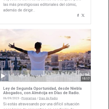
las más prestigiosas editoriales del cómic,
además de dirigir…
Compartir
Compartir
ir
con
con
Facebook
Twitter
15:17
Ley de Segunda Oportunidad, desde Niebla
Abogados, con Almécija en Días de Radio.
06/09/2023 -
Programas
/
Dias de Radio
Si estás atravesando por una difícil situación