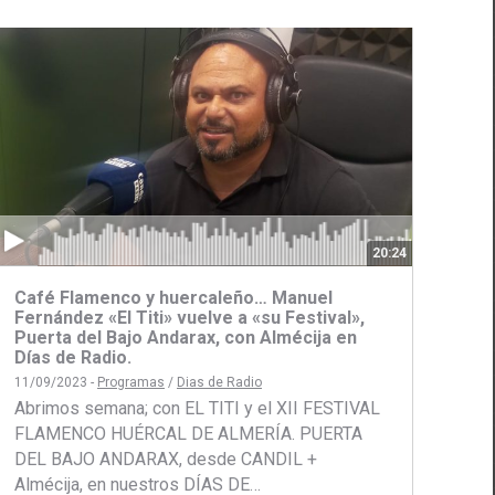
20:24
Café Flamenco y huercaleño… Manuel
Fernández «El Titi» vuelve a «su Festival»,
Puerta del Bajo Andarax, con Almécija en
Días de Radio.
11/09/2023 -
Programas
/
Dias de Radio
Abrimos semana; con EL TITI y el XII FESTIVAL
FLAMENCO HUÉRCAL DE ALMERÍA. PUERTA
DEL BAJO ANDARAX, desde CANDIL +
ir
Almécija, en nuestros DÍAS DE…