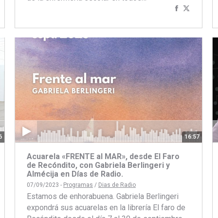
artir
ompartir
Compartir
Compart
on
con
con
book
itter
Facebook
Twitter
6
16:57
Acuarela «FRENTE al MAR», desde El Faro
de Recóndito, con Gabriela Berlingeri y
Almécija en Días de Radio.
07/09/2023 -
Programas
/
Dias de Radio
Estamos de enhorabuena. Gabriela Berlingeri
expondrá sus acuarelas en la librería El faro de