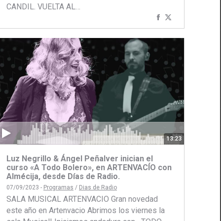
CANDIL. VUELTA AL…
ir
Compartir
Compartir
con
con
Facebook
Twitter
13:23
Luz Negrillo & Ángel Peñalver inician el
curso «A Todo Bolero», en ARTENVACÍO con
Almécija, desde Días de Radio.
07/09/2023 -
Programas
/
Dias de Radio
SALA MUSICAL ARTENVACIO Gran novedad
este año en Artenvacio Abrimos los viernes la