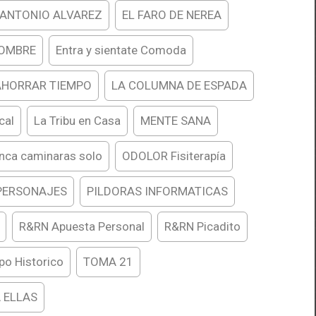
 ANTONIO ALVAREZ
EL FARO DE NEREA
HOMBRE
Entra y sientate Comoda
AHORRAR TIEMPO
LA COLUMNA DE ESPADA
cal
La Tribu en Casa
MENTE SANA
nca caminaras solo
ODOLOR Fisiterapía
PERSONAJES
PILDORAS INFORMATICAS
R&RN Apuesta Personal
R&RN Picadito
po Historico
TOMA 21
 ELLAS