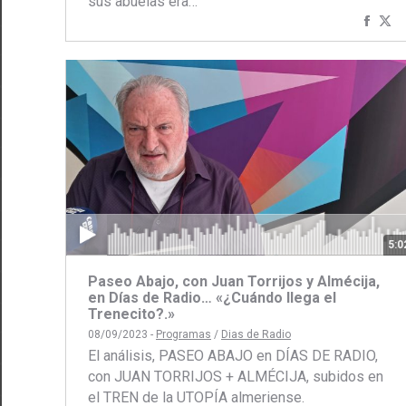
sus abuelas era…
Comp
C
con
c
Face
Tw
5:0
Paseo Abajo, con Juan Torrijos y Almécija,
en Días de Radio… «¿Cuándo llega el
Trenecito?.»
08/09/2023 -
Programas
/
Dias de Radio
El análisis, PASEO ABAJO en DÍAS DE RADIO,
con JUAN TORRIJOS + ALMÉCIJA, subidos en
el TREN de la UTOPÍA almeriense.