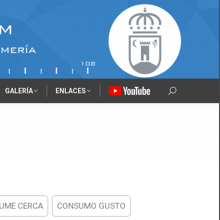
GALERÍA
ENLACES
‎‎‎‏‏‎ ‎
Search:
UME CERCA
CONSUMO GUSTO