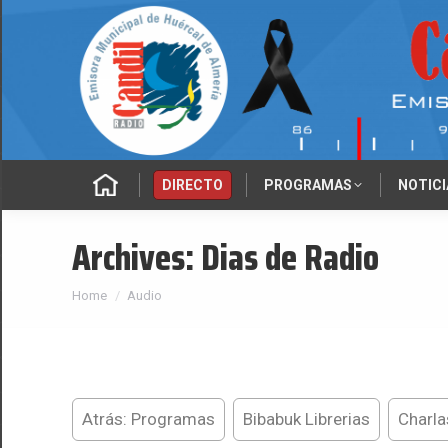
‎‎‎‏‏‎ ‎
DIRECTO
PROGRAMAS
NOTICI
Archives:
Dias de Radio
You are here:
Home
Audio
Atrás: Programas
Bibabuk Librerias
Charla