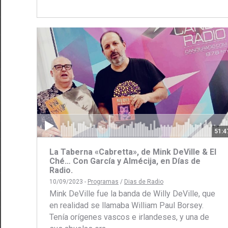
con
c
Face
Tw
51:4
La Taberna «Cabretta», de Mink DeVille & El
Ché… Con García y Almécija, en Días de
Radio.
10/09/2023 -
Programas
/
Dias de Radio
Mink DeVille fue la banda de Willy DeVille, que
en realidad se llamaba William Paul Borsey.
Tenía orígenes vascos e irlandeses, y una de