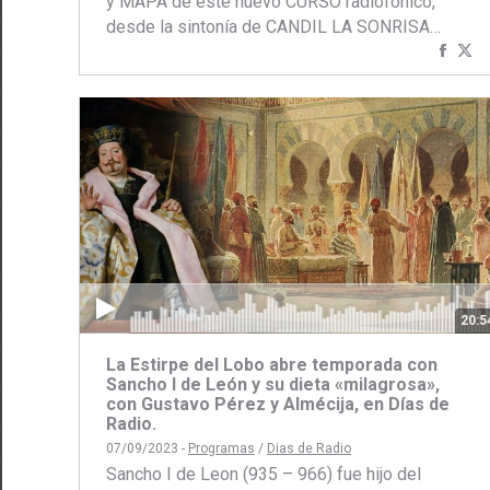
y MAPA de este nuevo CURSO radiofónico,
desde la sintonía de CANDIL LA SONRISA…
Comp
C
con
c
Face
Tw
20:5
La Estirpe del Lobo abre temporada con
Sancho I de León y su dieta «milagrosa»,
con Gustavo Pérez y Almécija, en Días de
Radio.
07/09/2023 -
Programas
/
Dias de Radio
Sancho I de Leon (935 – 966) fue hijo del