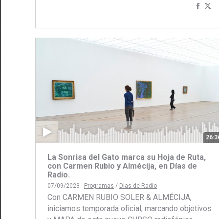
Comp
C
con
c
Face
Tw
26:3
La Sonrisa del Gato marca su Hoja de Ruta,
con Carmen Rubio y Almécija, en Días de
Radio.
07/09/2023 -
Programas
/
Dias de Radio
Con CARMEN RUBIO SOLER & ALMÉCIJA,
iniciamos temporada oficial, marcando objetivos