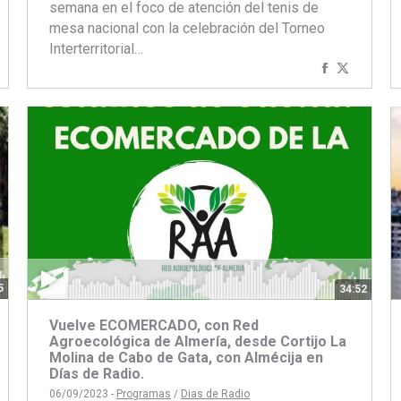
semana en el foco de atención del tenis de
mesa nacional con la celebración del Torneo
Interterritorial…
artir
ompartir
Compartir
Compart
on
con
con
book
itter
Facebook
Twitter
5
34:52
Vuelve ECOMERCADO, con Red
Agroecológica de Almería, desde Cortijo La
Molina de Cabo de Gata, con Almécija en
Días de Radio.
06/09/2023 -
Programas
/
Dias de Radio