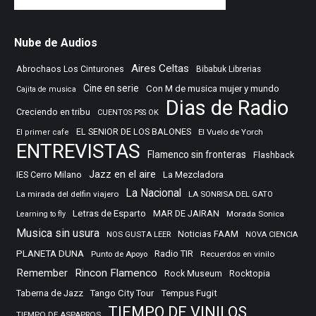
Nube de Audios
Aires Celtas
Abrochaos Los Cinturones
Bibabuk Librerias
Cine en serie
Con M de musica mujer y mundo
Cajita de musica
Dias de Radio
Creciendo en tribu
CUENTOS PSS OK
EL SENIOR DE LOS BALONES
El Vuelo de Yorch
El primer cafe
ENTREVISTAS
Flamenco sin fronteras
Flashback
Jazz en el aire
IES Cerro Milano
La Mezcladora
La Nacional
La mirada del delfin viajero
LA SONRISA DEL GATO
Letras de Esparto
MAR DE JAIRAN
Morada Sonica
Learning to fly
Musica sin usura
Noticias FAAM
NOS GUSTA LEER
NOVA CIENCIA
PLANETA DUNA
Radio TIR
Punto de Apoyo
Recuerdos en vinilo
Remember
Rincon Flamenco
Rocktopia
Rock Museum
Taberna de Jazz
Tango City Tour
Tempus Fugit
TIEMPO DE VINILOS
TIEMPO DE ASPAPROS