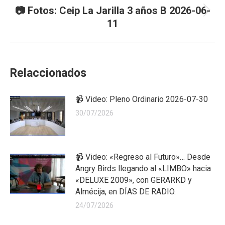
📷 Fotos: Ceip La Jarilla 3 años B 2026-06-
Next
11
post:
Relaccionados
📹 Video: Pleno Ordinario 2026-07-30
30/07/2026
📹 Video: «Regreso al Futuro»… Desde
Angry Birds llegando al «LIMBO» hacia
«DELUXE 2009», con GERARKD y
Almécija, en DÍAS DE RADIO.
24/07/2026