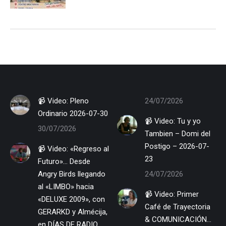
📹 Video: Pleno
24/07/2026
Ordinario 2026-07-30
📹 Video: Tu y yo
30/07/2026
Tambien – Domi del
Postigo – 2026-07-
📹 Video: «Regreso al
23
Futuro»… Desde
Angry Birds llegando
24/07/2026
al «LIMBO» hacia
📹 Video: Primer
«DELUXE 2009», con
Café de Trayectoria
GERARKD y Almécija,
& COMUNICACIÓN…
en DÍAS DE RADIO.