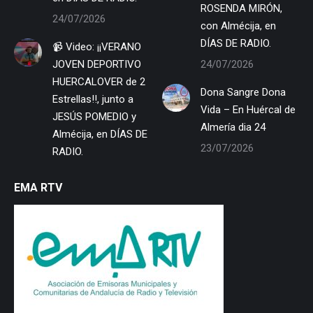
ROSENDA MIRÓN,
24/07/2026
con Almécija, en
DÍAS DE RADIO.
📹 Video: ¡¡VERANO
JOVEN DEPORTIVO
24/07/2026
HUERCALOVER de 2
Dona Sangre Dona
Estrellas!!, junto a
Vida – En Huércal de
JESÚS POMEDIO y
Almería dia 24
Almécija, en DÍAS DE
23/07/2026
RADIO.
EMA RTV