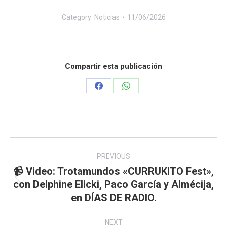
Category:
Noticias
11/06/2026
Compartir esta publicación
Share
Share
on
on
Facebook
WhatsApp
Post
navigation
PREVIOUS
📹 Video: Trotamundos «CURRUKITO Fest»,
Previous
con Delphine Elicki, Paco García y Almécija,
post:
en DÍAS DE RADIO.
NEXT