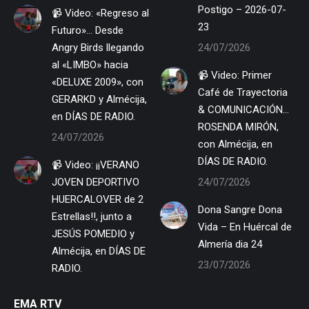
Postigo – 2026-07-
📹 Video: «Regreso al
23
Futuro»… Desde
Angry Birds llegando
24/07/2026
al «LIMBO» hacia
📹 Video: Primer
«DELUXE 2009», con
Café de Trayectoria
GERARKD y Almécija,
& COMUNICACIÓN…
en DÍAS DE RADIO.
ROSENDA MIRÓN,
24/07/2026
con Almécija, en
DÍAS DE RADIO.
📹 Video: ¡¡VERANO
JOVEN DEPORTIVO
24/07/2026
HUERCALOVER de 2
Dona Sangre Dona
Estrellas!!, junto a
Vida – En Huércal de
JESÚS POMEDIO y
Almería dia 24
Almécija, en DÍAS DE
23/07/2026
RADIO.
EMA RTV