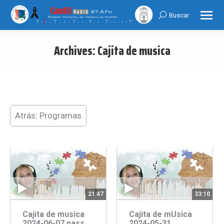
Buscar
Search:
Archives:
Cajita de musica
You are here:
Atrás: Programas
21:47
33:10
Cajita de musica
Cajita de mUsica
2024-06-07 pass
2024-05-31