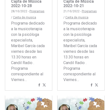
Cajita de Música
Cajita de Música
2022-10-28
2022-10-21
28/10/2022 -
Programas
21/10/2022 -
Programas
/
Cajita de musica
/
Cajita de musica
Programa dedicado
Programa dedicado
a la musicoterapia
a la musicoterapia
con la psicóloga
con la psicóloga
especialista,
especialista,
Maribel García cada
Maribel García cada
viernes desde las
viernes desde las
13.30 horas en
13.30 horas en
Candil Radio .
Candil Radio .
Programa
Programa
correspondiente al
correspondiente al
Viernes…
Viernes…
Compartir
Compartir
Comparti
Compar
con
con
con
con
Facebook
Twitter
Faceboo
Twitte