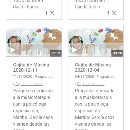
13.30 horas en
13.30 horas en
Candil Radio .
Candil Radio .
Compartir
Compartir
Comparti
Compar
con
con
con
con
Facebook
Twitter
Faceboo
Twitte
29:19
33:26
Cajita de Música
Cajita de Musica
2020-12-11
2020-12-04
11/12/2020 -
Programas
04/12/2020 -
Programas
/
Cajita de musica
/
Cajita de musica
Programa dedicado
Programa dedicado
a la musicoterapia
a la musicoterapia
con la psicóloga
con la psicóloga
especialista,
especialista,
Maribel García cada
Maribel García cada
viernes desde las
viernes desde las