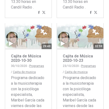
13.30 horas en
13.30 horas en
Candil Radio .
Candil Radio .
Compartir
Compartir
Comparti
Compar
con
con
con
con
Facebook
Twitter
Faceboo
Twitte
29:40
32:59
Cajita de Música
Cajita de Música
2020-10-30
2020-10-23
30/10/2020 -
Programas
23/10/2020 -
Programas
/
Cajita de musica
/
Cajita de musica
Programa dedicado
Programa dedicado
a la musicoterapia
a la musicoterapia
con la psicóloga
con la psicóloga
especialista,
especialista,
Maribel García cada
Maribel García cada
viernes desde las
viernes desde las