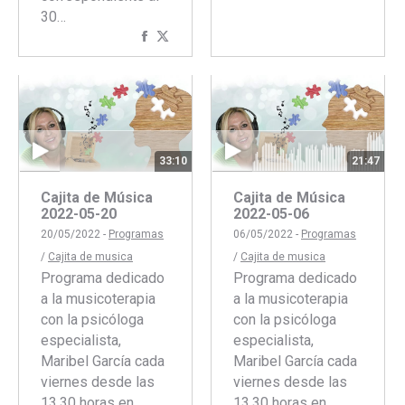
30…
Faceboo
Twitte
Compartir
Compartir
con
con
Facebook
Twitter
33:10
21:47
Cajita de Música
Cajita de Música
2022-05-20
2022-05-06
20/05/2022 -
Programas
06/05/2022 -
Programas
/
Cajita de musica
/
Cajita de musica
Programa dedicado
Programa dedicado
a la musicoterapia
a la musicoterapia
con la psicóloga
con la psicóloga
especialista,
especialista,
Maribel García cada
Maribel García cada
viernes desde las
viernes desde las
13.30 horas en
13.30 horas en