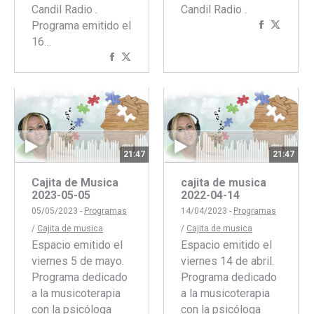
Candil Radio .
Candil Radio .
Programa emitido el
Comparti
Compar
16…
con
con
Compartir
Compartir
Faceboo
Twitte
con
con
Facebook
Twitter
21:47
21:47
Cajita de Musica
cajita de musica
2023-05-05
2022-04-14
05/05/2023 -
Programas
14/04/2023 -
Programas
/
Cajita de musica
/
Cajita de musica
Espacio emitido el
Espacio emitido el
viernes 5 de mayo.
viernes 14 de abril.
Programa dedicado
Programa dedicado
a la musicoterapia
a la musicoterapia
con la psicóloga
con la psicóloga