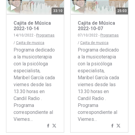
33:10
25:03
Cajita de Música
Cajita de Música
2022-10-14
2022-10-07
14/10/2022 -
Programas
07/10/2022 -
Programas
/
Cajita de musica
/
Cajita de musica
Programa dedicado
Programa dedicado
a la musicoterapia
a la musicoterapia
con la psicóloga
con la psicóloga
especialista,
especialista,
Maribel García cada
Maribel García cada
viernes desde las
viernes desde las
13.30 horas en
13.30 horas en
Candil Radio .
Candil Radio .
Programa
Programa
correspondiente al
correspondiente al
Viernes…
Viernes…
Compartir
Compartir
Comparti
Compar
con
con
con
con