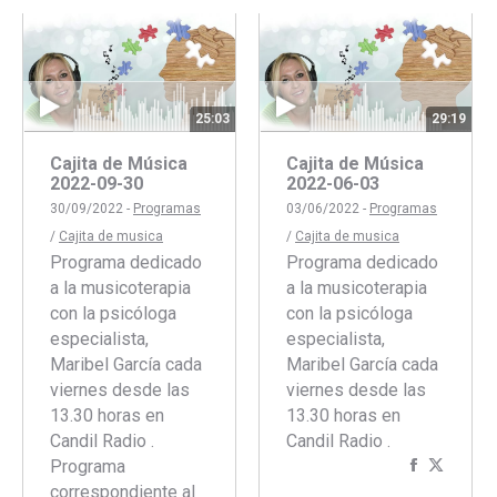
Facebook
Twitter
Faceboo
Twitte
25:03
29:19
Cajita de Música
Cajita de Música
2022-09-30
2022-06-03
30/09/2022 -
Programas
03/06/2022 -
Programas
/
Cajita de musica
/
Cajita de musica
Programa dedicado
Programa dedicado
a la musicoterapia
a la musicoterapia
con la psicóloga
con la psicóloga
especialista,
especialista,
Maribel García cada
Maribel García cada
viernes desde las
viernes desde las
13.30 horas en
13.30 horas en
Candil Radio .
Candil Radio .
Programa
Comparti
Compar
correspondiente al
con
con