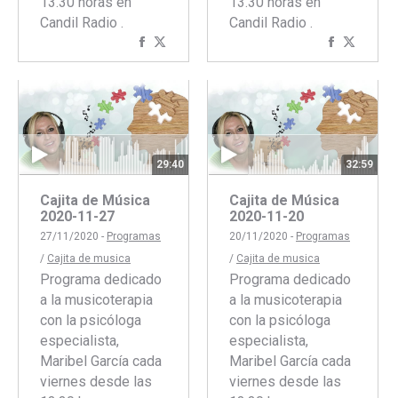
13.30 horas en
13.30 horas en
Candil Radio .
Candil Radio .
Compartir
Compartir
Comparti
Compar
con
con
con
con
Facebook
Twitter
Faceboo
Twitte
29:40
32:59
Cajita de Música
Cajita de Música
2020-11-27
2020-11-20
27/11/2020 -
Programas
20/11/2020 -
Programas
/
Cajita de musica
/
Cajita de musica
Programa dedicado
Programa dedicado
a la musicoterapia
a la musicoterapia
con la psicóloga
con la psicóloga
especialista,
especialista,
Maribel García cada
Maribel García cada
viernes desde las
viernes desde las