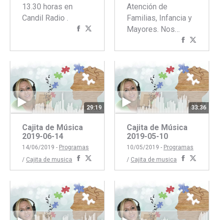
13.30 horas en
Atención de
Candil Radio .
Familias, Infancia y
Compartir
Compartir
Mayores. Nos…
con
con
Comparti
Compar
Facebook
Twitter
con
con
Faceboo
Twitte
29:19
33:36
Cajita de Música
Cajita de Música
2019-06-14
2019-05-10
14/06/2019 -
Programas
10/05/2019 -
Programas
Compartir
Compartir
Comparti
Compar
/
Cajita de musica
/
Cajita de musica
con
con
con
con
Facebook
Twitter
Faceboo
Twitte