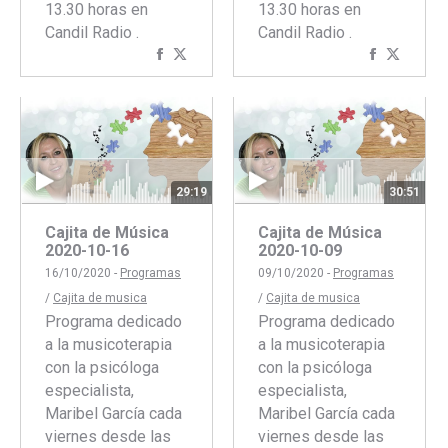
13.30 horas en
13.30 horas en
Candil Radio .
Candil Radio .
Compartir
Compartir
Comparti
Compar
con
con
con
con
Facebook
Twitter
Faceboo
Twitte
29:19
30:51
Cajita de Música
Cajita de Música
2020-10-16
2020-10-09
16/10/2020 -
Programas
09/10/2020 -
Programas
/
Cajita de musica
/
Cajita de musica
Programa dedicado
Programa dedicado
a la musicoterapia
a la musicoterapia
con la psicóloga
con la psicóloga
especialista,
especialista,
Maribel García cada
Maribel García cada
viernes desde las
viernes desde las