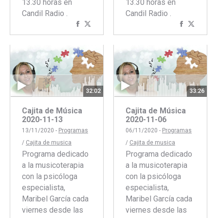
13.30 horas en
13.30 horas en
Candil Radio .
Candil Radio .
Compartir
Compartir
Comparti
Compar
con
con
con
con
Facebook
Twitter
Faceboo
Twitte
32:02
33:26
Cajita de Música
Cajita de Música
2020-11-13
2020-11-06
13/11/2020 -
Programas
06/11/2020 -
Programas
/
Cajita de musica
/
Cajita de musica
Programa dedicado
Programa dedicado
a la musicoterapia
a la musicoterapia
con la psicóloga
con la psicóloga
especialista,
especialista,
Maribel García cada
Maribel García cada
viernes desde las
viernes desde las