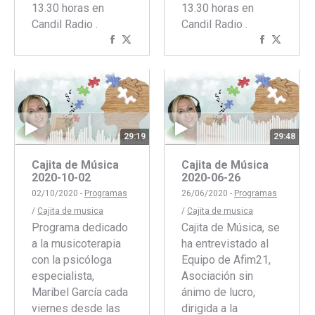
13.30 horas en
13.30 horas en
Candil Radio .
Candil Radio .
Compartir
Compartir
Comparti
Compar
con
con
con
con
Facebook
Twitter
Faceboo
Twitte
29:19
29:48
Cajita de Música
Cajita de Música
2020-10-02
2020-06-26
02/10/2020 -
Programas
26/06/2020 -
Programas
/
Cajita de musica
/
Cajita de musica
Programa dedicado
Cajita de Música, se
a la musicoterapia
ha entrevistado al
con la psicóloga
Equipo de Afim21,
especialista,
Asociación sin
Maribel García cada
ánimo de lucro,
viernes desde las
dirigida a la