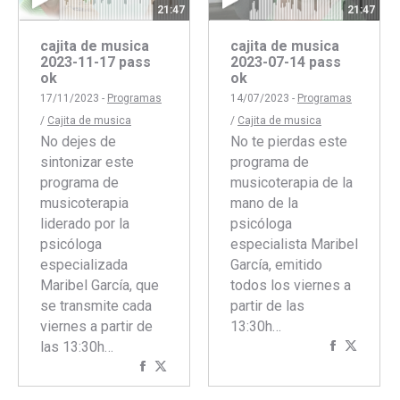
21:47
21:47
cajita de musica
cajita de musica
2023-11-17 pass
2023-07-14 pass
ok
ok
17/11/2023 -
Programas
14/07/2023 -
Programas
/
Cajita de musica
/
Cajita de musica
No dejes de
No te pierdas este
sintonizar este
programa de
programa de
musicoterapia de la
musicoterapia
mano de la
liderado por la
psicóloga
psicóloga
especialista Maribel
especializada
García, emitido
Maribel García, que
todos los viernes a
se transmite cada
partir de las
viernes a partir de
13:30h…
las 13:30h…
Comparti
Compar
Compartir
Compartir
con
con
con
con
Faceboo
Twitte