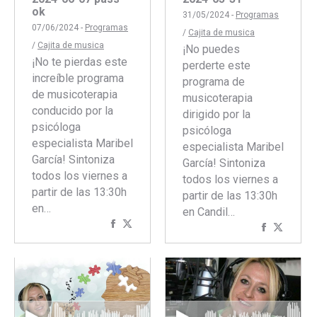
ok
31/05/2024 -
Programas
07/06/2024 -
Programas
/
Cajita de musica
/
Cajita de musica
¡No puedes
¡No te pierdas este
perderte este
increíble programa
programa de
de musicoterapia
musicoterapia
conducido por la
dirigido por la
psicóloga
psicóloga
especialista Maribel
especialista Maribel
García! Sintoniza
García! Sintoniza
todos los viernes a
todos los viernes a
partir de las 13:30h
partir de las 13:30h
en…
en Candil…
Compartir
Compartir
Comparti
Compar
con
con
con
con
Facebook
Twitter
Faceboo
Twitte