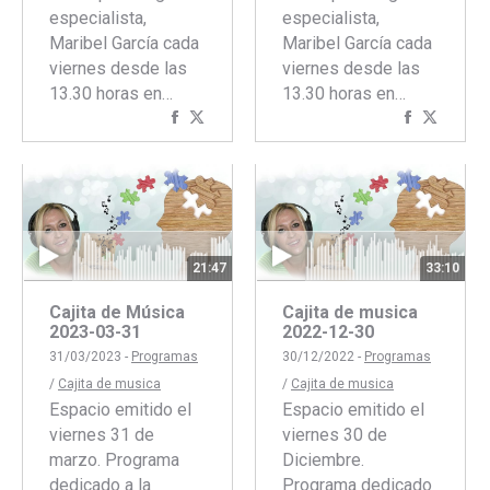
especialista,
especialista,
Maribel García cada
Maribel García cada
viernes desde las
viernes desde las
13.30 horas en…
13.30 horas en…
Compartir
Compartir
Comparti
Compar
con
con
con
con
Facebook
Twitter
Faceboo
Twitte
21:47
33:10
Cajita de Música
Cajita de musica
2023-03-31
2022-12-30
31/03/2023 -
Programas
30/12/2022 -
Programas
/
Cajita de musica
/
Cajita de musica
Espacio emitido el
Espacio emitido el
viernes 31 de
viernes 30 de
marzo. Programa
Diciembre.
dedicado a la
Programa dedicado