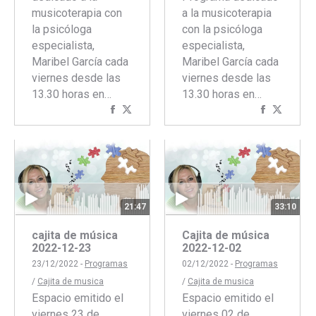
musicoterapia con
a la musicoterapia
la psicóloga
con la psicóloga
especialista,
especialista,
Maribel García cada
Maribel García cada
viernes desde las
viernes desde las
13.30 horas en…
13.30 horas en…
Compartir
Compartir
Comparti
Compar
con
con
con
con
Facebook
Twitter
Faceboo
Twitte
21:47
33:10
cajita de música
Cajita de música
2022-12-23
2022-12-02
23/12/2022 -
Programas
02/12/2022 -
Programas
/
Cajita de musica
/
Cajita de musica
Espacio emitido el
Espacio emitido el
viernes 23 de
viernes 02 de