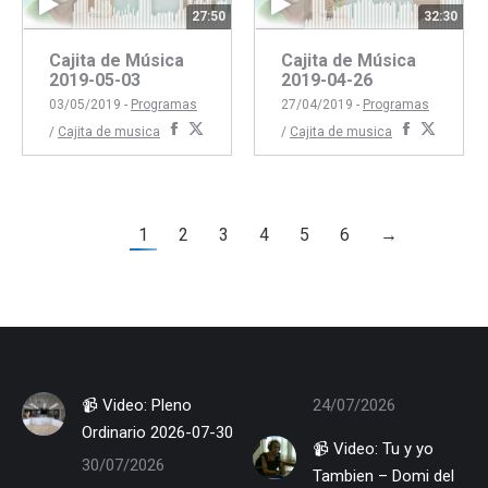
27:50
32:30
Cajita de Música
Cajita de Música
2019-05-03
2019-04-26
03/05/2019 -
Programas
27/04/2019 -
Programas
Compartir
Compartir
Comparti
Compar
/
Cajita de musica
/
Cajita de musica
con
con
con
con
Facebook
Twitter
Faceboo
Twitte
1
2
3
4
5
6
→
📹 Video: Pleno
24/07/2026
Ordinario 2026-07-30
📹 Video: Tu y yo
30/07/2026
Tambien – Domi del