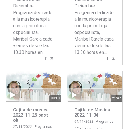
Diciembre.
Diciembre.
Programa dedicado
Programa dedicado
a la musicoterapia
a la musicoterapia
con la psicóloga
con la psicóloga
especialista,
especialista,
Maribel García cada
Maribel García cada
viernes desde las
viernes desde las
13.30 horas en…
13.30 horas en…
Compartir
Compartir
Comparti
Compar
con
con
con
con
Facebook
Twitter
Faceboo
Twitte
33:10
21:47
Cajita de musica
Cajita de Música
2022-11-25 pass
2022-11-04
ok
04/11/2022 -
Programas
27/11/2022 -
Programas
/
Cajita de musica