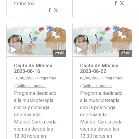
todos los…
Comparti
Compar
Compartir
Compartir
con
con
con
con
Faceboo
Twitte
Facebook
Twitter
29:43
27:00
Cajita de Música
Cajita de Música
2023-06-16
2023-06-02
16/06/2023 -
Programas
02/06/2023 -
Programas
/
Cajita de musica
/
Cajita de musica
Programa dedicado
Programa dedicado
a la musicoterapia
a la musicoterapia
con la psicóloga
con la psicóloga
especialista,
especialista,
Maribel García cada
Maribel García cada
viernes desde las
viernes desde las
13.30 horas en
13.30 horas en