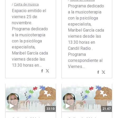
/
Cajita de musica
Programa dedicado
Espacio emitido el
a la musicoterapia
viernes 25 de
con la psicóloga
noviembre.
especialista,
Programa dedicado
Maribel García cada
a la musicoterapia
viernes desde las
con la psicóloga
13.30 horas en
especialista,
Candil Radio .
Maribel García cada
Programa
viernes desde las
correspondiente al
13.30 horas en…
Viernes…
Compartir
Compartir
Comparti
Compar
con
con
con
con
Facebook
Twitter
Faceboo
Twitte
33:10
21:47