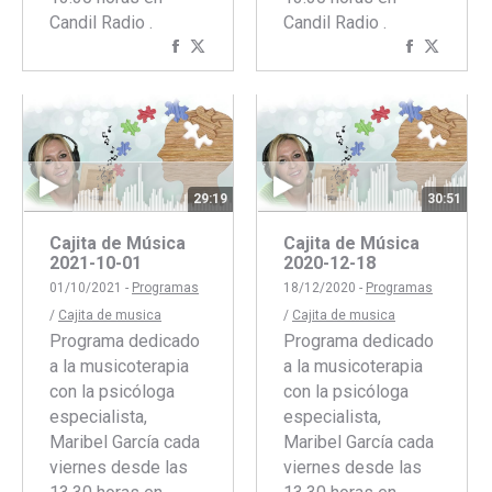
Candil Radio .
Candil Radio .
Compartir
Compartir
Comparti
Compar
con
con
con
con
Facebook
Twitter
Faceboo
Twitte
29:19
30:51
Cajita de Música
Cajita de Música
2021-10-01
2020-12-18
01/10/2021 -
Programas
18/12/2020 -
Programas
/
Cajita de musica
/
Cajita de musica
Programa dedicado
Programa dedicado
a la musicoterapia
a la musicoterapia
con la psicóloga
con la psicóloga
especialista,
especialista,
Maribel García cada
Maribel García cada
viernes desde las
viernes desde las