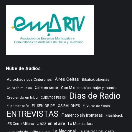
Nube de Audios
Aires Celtas
Abrochaos Los Cinturones
Bibabuk Librerias
Cine en serie
Con M de musica mujer y mundo
Cajita de musica
Dias de Radio
Creciendo en tribu
CUENTOS PSS OK
EL SENIOR DE LOS BALONES
El Vuelo de Yorch
El primer cafe
ENTREVISTAS
Flamenco sin fronteras
Flashback
Jazz en el aire
IES Cerro Milano
La Mezcladora
La Nacional
La mirada del delfin viajero
LA SONRISA DEL GATO