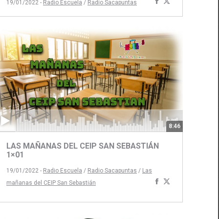
Compartir
Compartir
19/01/2022 -
Radio Escuela
/
Radio Sacapuntas
con
con
Facebook
Twitter
8:46
LAS MAÑANAS DEL CEIP SAN SEBASTIÁN
1×01
19/01/2022 -
Radio Escuela
/
Radio Sacapuntas
/
Las
Compartir
Compartir
mañanas del CEIP San Sebastián
ir
con
con
Facebook
Twitter