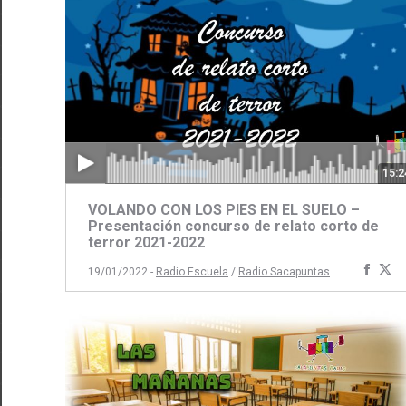
15:2
VOLANDO CON LOS PIES EN EL SUELO –
Presentación concurso de relato corto de
terror 2021-2022
Comp
C
19/01/2022 -
Radio Escuela
/
Radio Sacapuntas
con
c
Face
Tw