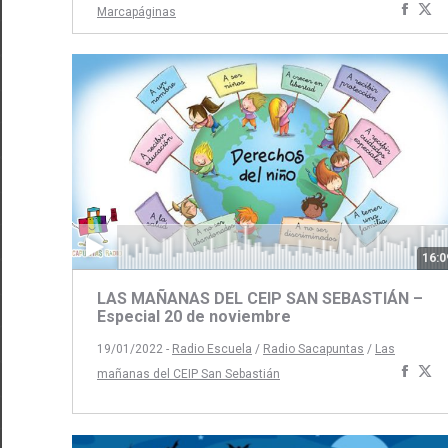
Comp
C
Marcapáginas
con
c
Face
Tw
16:0
LAS MAÑANAS DEL CEIP SAN SEBASTIÁN –
Especial 20 de noviembre
19/01/2022 -
Radio Escuela
/
Radio Sacapuntas
/
Las
Comp
C
mañanas del CEIP San Sebastián
con
c
Face
Tw