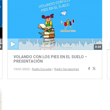
4
8:48
VOLANDO CON LOS PIES EN EL SUELO –
PRESENTACIÓN
Compartir
Compart
19/01/2022 -
Radio Escuela
/
Radio Sacapuntas
artir
ompartir
con
con
on
Facebook
Twitter
book
itter