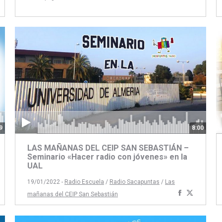
artir
ompartir
con
con
on
Facebook
Twitter
book
itter
9
8:00
LAS MAÑANAS DEL CEIP SAN SEBASTIÁN –
Seminario «Hacer radio con jóvenes» en la
UAL
19/01/2022 -
Radio Escuela
/
Radio Sacapuntas
/
Las
artir
ompartir
Compartir
Compart
mañanas del CEIP San Sebastián
on
con
con
book
itter
Facebook
Twitter