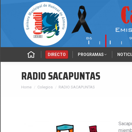
‎‎‎‏‏‎ ‎
DIRECTO
PROGRAMAS
NOTICI
RADIO SACAPUNTAS
You are here:
Home
Colegios
RADIO SACAPUNTAS
Sacapu
miembr