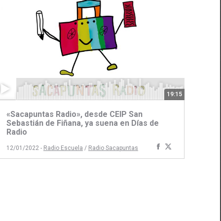
19:15
«Sacapuntas Radio», desde CEIP San
Sebastián de Fiñana, ya suena en Días de
Radio
ir
Compartir
Compartir
12/01/2022 -
Radio Escuela
/
Radio Sacapuntas
con
con
Facebook
Twitter