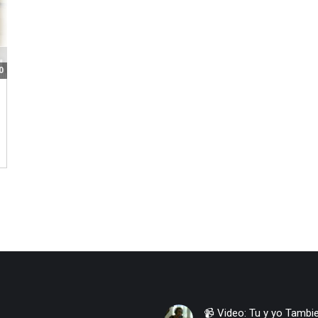
0
artir
ompartir
on
book
itter
📹 Video: Tu y y