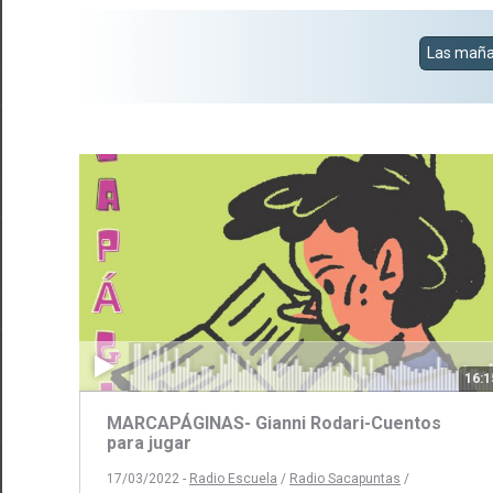
Las maña
16:1
MARCAPÁGINAS- Gianni Rodari-Cuentos
para jugar
17/03/2022 -
Radio Escuela
/
Radio Sacapuntas
/