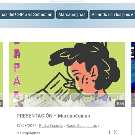
Share
Share
on
on
nas del CEIP San Sebastián
Marcapáginas
Volando con los pies en
Facebook
WhatsApp
5
9:44
PRESENTACIÓN – Marcapáginas
17/03/2022 -
Radio Escuela
/
Radio Sacapuntas
/
Compartir
Compart
Marcapáginas