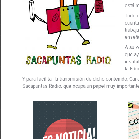
está m
Todo e
cuenta
trabaj
enseña
A su v
que ay
instit
la Edu
Y para facilitar la transmisión de dicho contenido, C
Sacapuntas Radio, que ocupa un papel muy importante