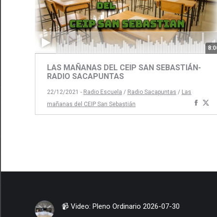
8:0
LAS MAÑANAS DEL CEIP SAN SEBASTIÁN-
RADIO SACAPUNTAS
22/12/2021 -
Radio Escuela
/
Radio Sacapuntas
/
Las
Comp
C
mañanas del CEIP San Sebastián
con
c
Face
Tw
📹 Video: Pleno Ordinario 2026-07-30