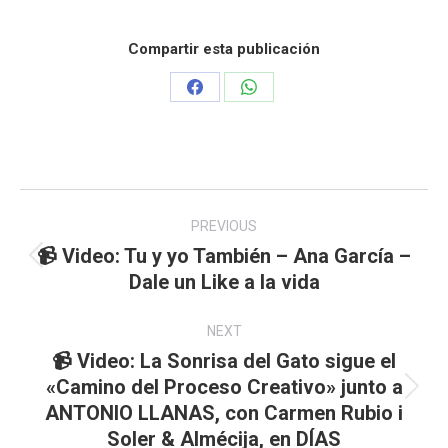
Compartir esta publicación
Share
Share
on
on
Facebook
WhatsApp
Post
navigation
PREVIOUS
📹 Video: Tu y yo También – Ana García –
Previous
Dale un Like a la vida
post:
NEXT
📹 Video: La Sonrisa del Gato sigue el
«Camino del Proceso Creativo» junto a
Next
ANTONIO LLANAS, con Carmen Rubio i
post:
Soler & Almécija, en DÍAS