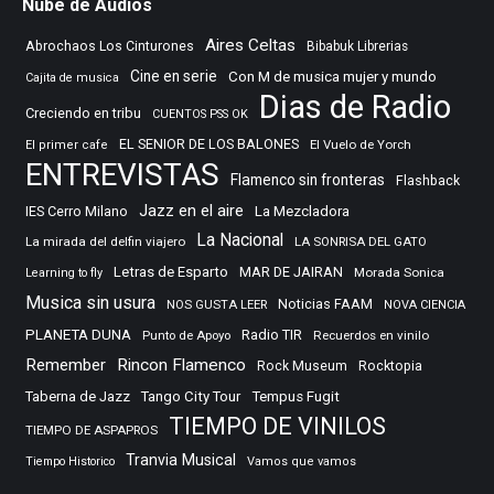
Nube de Audios
Aires Celtas
Abrochaos Los Cinturones
Bibabuk Librerias
Cine en serie
Con M de musica mujer y mundo
Cajita de musica
Dias de Radio
Creciendo en tribu
CUENTOS PSS OK
EL SENIOR DE LOS BALONES
El Vuelo de Yorch
El primer cafe
ENTREVISTAS
Flamenco sin fronteras
Flashback
Jazz en el aire
IES Cerro Milano
La Mezcladora
La Nacional
La mirada del delfin viajero
LA SONRISA DEL GATO
Letras de Esparto
MAR DE JAIRAN
Morada Sonica
Learning to fly
Musica sin usura
Noticias FAAM
NOS GUSTA LEER
NOVA CIENCIA
PLANETA DUNA
Radio TIR
Punto de Apoyo
Recuerdos en vinilo
Remember
Rincon Flamenco
Rocktopia
Rock Museum
Taberna de Jazz
Tango City Tour
Tempus Fugit
TIEMPO DE VINILOS
TIEMPO DE ASPAPROS
Tranvia Musical
Tiempo Historico
Vamos que vamos