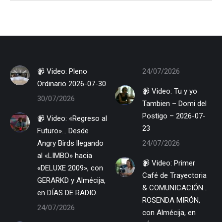
📹 Video: Pleno
24/07/2026
Ordinario 2026-07-30
📹 Video: Tu y yo
30/07/2026
Tambien – Domi del
Postigo – 2026-07-
📹 Video: «Regreso al
23
Futuro»… Desde
Angry Birds llegando
24/07/2026
al «LIMBO» hacia
📹 Video: Primer
«DELUXE 2009», con
Café de Trayectoria
GERARKD y Almécija,
& COMUNICACIÓN…
en DÍAS DE RADIO.
ROSENDA MIRÓN,
24/07/2026
con Almécija, en