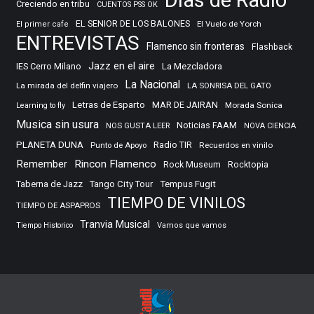
Creciendo en tribu
CUENTOS PSS OK
EL SENIOR DE LOS BALONES
El Vuelo de Yorch
El primer cafe
ENTREVISTAS
Flamenco sin fronteras
Flashback
Jazz en el aire
IES Cerro Milano
La Mezcladora
La Nacional
La mirada del delfin viajero
LA SONRISA DEL GATO
Letras de Esparto
MAR DE JAIRAN
Morada Sonica
Learning to fly
Musica sin usura
Noticias FAAM
NOS GUSTA LEER
NOVA CIENCIA
PLANETA DUNA
Radio TIR
Punto de Apoyo
Recuerdos en vinilo
Remember
Rincon Flamenco
Rocktopia
Rock Museum
Taberna de Jazz
Tango City Tour
Tempus Fugit
TIEMPO DE VINILOS
TIEMPO DE ASPAPROS
Tranvia Musical
Tiempo Historico
Vamos que vamos