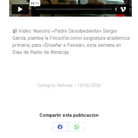
📹 Video: Nuestro «Padre Desobediente» Sergio
García, plantea la Filosofía como asignatura académica
primaria, para «Enseñar a Pensar», esta semana en
Días de Radio de Almécija.
Category:
Noticias
10/06/2026
Compartir esta publicación
Share
Share