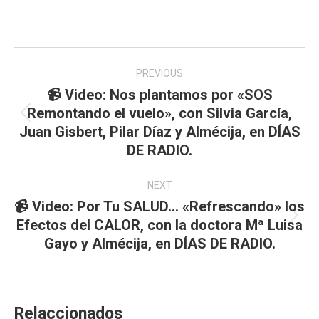
on
on
Facebook
WhatsApp
Post
navigation
PREVIOUS
📹 Video: Nos plantamos por «SOS
Remontando el vuelo», con Silvia García,
Previous
Juan Gisbert, Pilar Díaz y Almécija, en DÍAS
post:
DE RADIO.
NEXT
📹 Video: Por Tu SALUD… «Refrescando» los
Next
Efectos del CALOR, con la doctora Mª Luisa
post:
Gayo y Almécija, en DÍAS DE RADIO.
Relaccionados