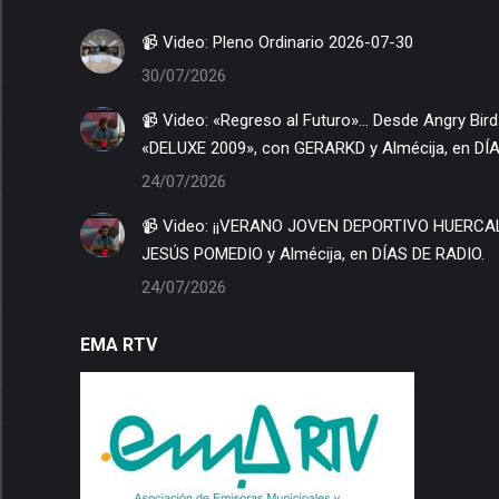
📹 Video: Pleno Ordinario 2026-07-30
30/07/2026
📹 Video: «Regreso al Futuro»… Desde Angry Birds llegando al «LIMBO» hacia
«DELUXE 2009», con GERARKD y Almécija, en DÍ
24/07/2026
📹 Video: ¡¡VERANO JOVEN DEPORTIVO HUERCALOVER de 2 Estrellas!!, junto a
JESÚS POMEDIO y Almécija, en DÍAS DE RADIO.
24/07/2026
EMA RTV