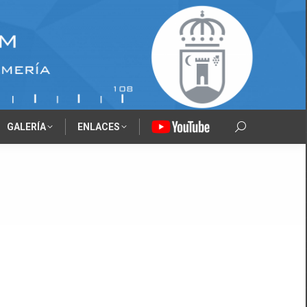
GALERÍA
ENLACES
‎‎‎‏‏‎ ‎
Search: