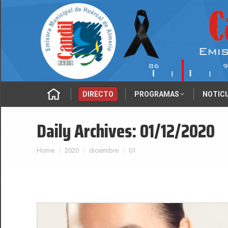
‎‎‎‏‏‎ ‎
DIRECTO
PROGRAMAS
NOTICI
Daily Archives:
01/12/2020
You are here:
Home
2020
diciembre
01