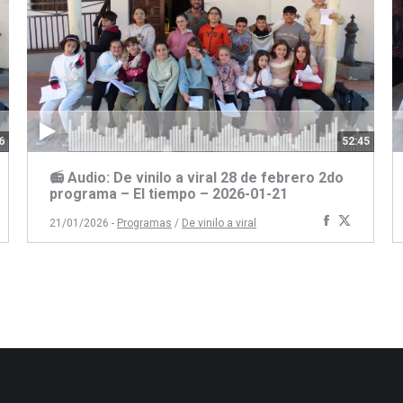
6
52:45
📻 Audio: De vinilo a viral 28 de febrero 2do
programa – El tiempo – 2026-01-21
artir
ompartir
Compartir
Compart
21/01/2026 -
Programas
/
De vinilo a viral
on
con
con
book
itter
Facebook
Twitter