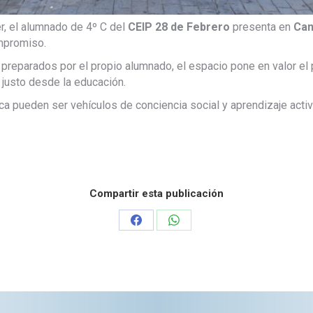
er, el alumnado de 4º C del
CEIP 28 de Febrero
presenta en
Can
ompromiso.
reparados por el propio alumnado, el espacio pone en valor el pa
 justo desde la educación.
ca pueden ser vehículos de conciencia social y aprendizaje activ
Compartir esta publicación
Share
Share
on
on
Facebook
WhatsApp