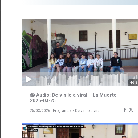
46:2
📻 Audio: De vinilo a viral – La Muerte –
2026-03-25
Comp
C
25/03/2026 -
Programas
/
De vinilo a viral
con
c
Face
Tw