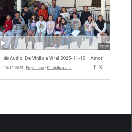
42:34
📻 Audio: De Vinilo a Viral 2025-11-10 – Amor
Compartir
Compartir
10/12/2025 -
Programas
/
De vinilo a viral
ir
con
con
Facebook
Twitter