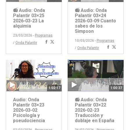
📻 Audio: Onda
📻 Audio: Onda
Palantir 03×25
Palantir 03×24
2026-03-23 La
2026-03-09 Cuanto
alquimia
sabes de los
Simpson
23/03/2026 -
Programas
10/03/2026 -
Programas
Compartir
Compartir
/
Onda Palantir
Comparti
Compar
/
Onda Palantir
con
con
con
con
Facebook
Twitter
Faceboo
Twitte
1:02:17
1:00:37
Audio: Onda
📻 Audio: Onda
Palantir 03×23
Palantir 03×22
2026-03-02
2026-02-23
Psicología y
Traducción y
pseudociencia
doblaje en España
02/03/2026 -
Programas
26/02/2026 -
Programas