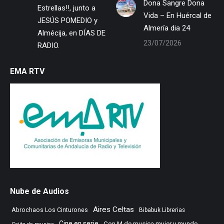
Dona Sangre Dona
Estrellas!!, junto a
Vida – En Huércal de
JESÚS POMEDIO y
Almería dia 24
Almécija, en DÍAS DE
23/07/2026
RADIO.
EMA RTV
Nube de Audios
Aires Celtas
Abrochaos Los Cinturones
Bibabuk Librerias
Cine en serie
Con M de musica mujer y mundo