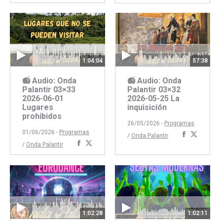
con
con
Faceboo
Twitte
Facebook
Twitter
1:04:04
57:38
📻 Audio: Onda
📻 Audio: Onda
Palantir 03×33
Palantir 03×32
2026-06-01
2026-05-25 La
Lugares
inquisición
prohibidos
26/05/2026 -
Programas
01/06/2026 -
Programas
Comparti
Compar
/
Onda Palantir
Compartir
Compartir
/
Onda Palantir
con
con
con
con
Faceboo
Twitte
Facebook
Twitter
1:02:28
1:02:11