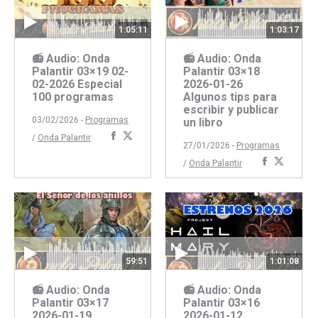
1:05:11
1:03:17
📻 Audio: Onda
📻 Audio: Onda
Palantir 03×19 02-
Palantir 03×18
02-2026 Especial
2026-01-26
100 programas
Algunos tips para
escribir y publicar
03/02/2026 -
Programas
un libro
Compartir
Compartir
/
Onda Palantir
27/01/2026 -
Programas
con
con
Comparti
Compar
/
Onda Palantir
Facebook
Twitter
con
con
Faceboo
Twitte
59:51
1:01:08
📻 Audio: Onda
📻 Audio: Onda
Palantir 03×17
Palantir 03×16
2026-01-19
2026-01-12