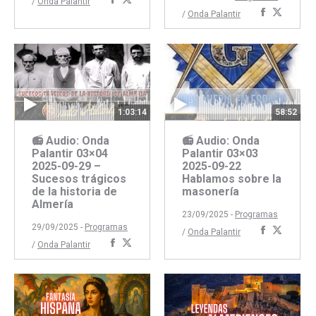
Compartir
Compartir
/
Onda Palantir
Comparti
Compar
/
Onda Palantir
con
con
con
con
Facebook
Twitter
Faceboo
Twitte
1:03:14
58:52
📻 Audio: Onda
📻 Audio: Onda
Palantir 03×04
Palantir 03×03
2025-09-29 –
2025-09-22
Sucesos trágicos
Hablamos sobre la
de la historia de
masonería
Almería
23/09/2025 -
Programas
29/09/2025 -
Programas
Comparti
Compar
/
Onda Palantir
Compartir
Compartir
/
Onda Palantir
con
con
con
con
Faceboo
Twitte
Facebook
Twitter