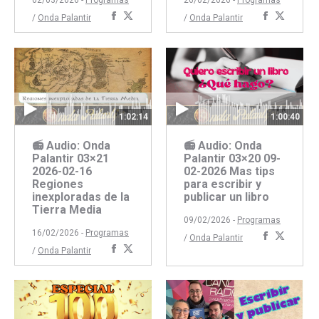
Compartir
Compartir
Comparti
Compar
/
Onda Palantir
/
Onda Palantir
con
con
con
con
Facebook
Twitter
Faceboo
Twitte
1:02:14
1:00:40
📻 Audio: Onda
📻 Audio: Onda
Palantir 03×21
Palantir 03×20 09-
2026-02-16
02-2026 Mas tips
Regiones
para escribir y
inexploradas de la
publicar un libro
Tierra Media
09/02/2026 -
Programas
16/02/2026 -
Programas
Comparti
Compar
/
Onda Palantir
Compartir
Compartir
/
Onda Palantir
con
con
con
con
Faceboo
Twitte
Facebook
Twitter