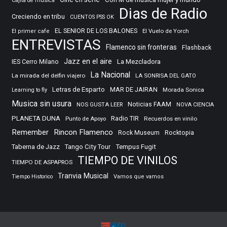
Cajita de musica
Dias de Radio
Creciendo en tribu
CUENTOS PSS OK
EL SENIOR DE LOS BALONES
El Vuelo de Yorch
El primer cafe
ENTREVISTAS
Flamenco sin fronteras
Flashback
Jazz en el aire
IES Cerro Milano
La Mezcladora
La Nacional
La mirada del delfin viajero
LA SONRISA DEL GATO
Letras de Esparto
MAR DE JAIRAN
Morada Sonica
Learning to fly
Musica sin usura
Noticias FAAM
NOS GUSTA LEER
NOVA CIENCIA
PLANETA DUNA
Radio TIR
Punto de Apoyo
Recuerdos en vinilo
Remember
Rincon Flamenco
Rocktopia
Rock Museum
Taberna de Jazz
Tango City Tour
Tempus Fugit
TIEMPO DE VINILOS
TIEMPO DE ASPAPROS
Tranvia Musical
Tiempo Historico
Vamos que vamos