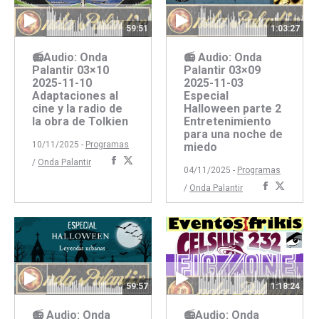
59:51
1:03:27
📻Audio: Onda
📻 Audio: Onda
Palantir 03×10
Palantir 03×09
2025-11-10
2025-11-03
Adaptaciones al
Especial
cine y la radio de
Halloween parte 2
la obra de Tolkien
Entretenimiento
para una noche de
10/11/2025 -
Programas
miedo
Compartir
Compartir
/
Onda Palantir
04/11/2025 -
Programas
con
con
Comparti
Compar
/
Onda Palantir
Facebook
Twitter
con
con
Faceboo
Twitte
59:57
1:18:24
📻 Audio: Onda
📻Audio: Onda