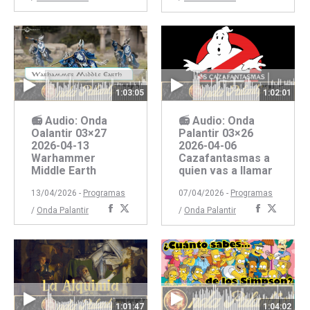
con
con
con
con
Facebook
Twitter
Faceboo
Twitte
1:03:05
1:02:01
📻 Audio: Onda
📻 Audio: Onda
Oalantir 03×27
Palantir 03×26
2026-04-13
2026-04-06
Warhammer
Cazafantasmas a
Middle Earth
quien vas a llamar
13/04/2026 -
Programas
07/04/2026 -
Programas
Compartir
Compartir
Comparti
Compar
/
Onda Palantir
/
Onda Palantir
con
con
con
con
Facebook
Twitter
Faceboo
Twitte
1:01:47
1:04:02