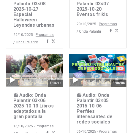
Palantir 03×08
Palantir 03×07
2025-10-27
2025-10-20
Especial
Eventos frikis
Halloween
20/10/2025 -
Programas
Leyendas urbanas
Comparti
Compar
/
Onda Palantir
29/10/2025 -
Programas
con
con
Compartir
Compartir
/
Onda Palantir
Faceboo
Twitte
con
con
Facebook
Twitter
1:04:11
1:06:06
📻 Audio: Onda
📻 Audio: Onda
Palantir 03×06
Palantir 03×05
2025-10-13 Libros
2015-10-06
adaptados a la
Perfiles
gran pantalla
interesantes de
redes sociales
15/10/2025 -
Programas
06/10/2025 -
Programas