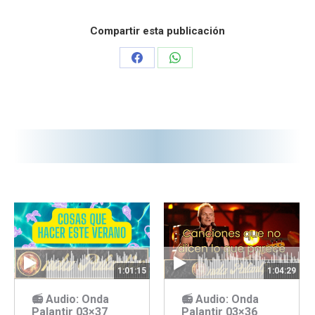
Compartir esta publicación
Share
Share
on
on
Facebook
WhatsApp
1:01:15
1:04:29
📻 Audio: Onda
📻 Audio: Onda
Palantir 03×37
Palantir 03×36