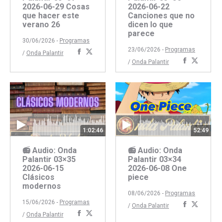
2026-06-29 Cosas
2026-06-22
que hacer este
Canciones que no
verano 26
dicen lo que
parece
30/06/2026 -
Programas
23/06/2026 -
Programas
Compartir
Compartir
/
Onda Palantir
Comparti
Compar
/
Onda Palantir
con
con
con
con
Facebook
Twitter
Faceboo
Twitte
52:49
1:02:46
📻 Audio: Onda
📻 Audio: Onda
Palantir 03×34
Palantir 03×35
2026-06-08 One
2026-06-15
piece
Clásicos
modernos
08/06/2026 -
Programas
15/06/2026 -
Programas
Comparti
Compar
/
Onda Palantir
Compartir
Compartir
/
Onda Palantir
con
con