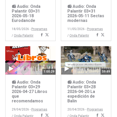
📻 Audio: Onda
📻 Audio: Onda
Palantir 03×31
Palantir 03×31
2026-05-18
2026-05-11 Sectas
Eurodancde
modernas
18/05/2026 -
Programas
11/05/2026 -
Programas
Compartir
Compartir
Comparti
Compar
/
Onda Palantir
/
Onda Palantir
con
con
con
con
Facebook
Twitter
Faceboo
Twitte
1:00:29
59:49
📻 Audio: Onda
📻 Audio: Onda
Palantir 03×29
Palantir 03×28
2026-04-27 Libros
2026-04-20 La
que
expedición de
recomendamos
Balin
29/04/2026 -
Programas
20/04/2026 -
Programas
Compartir
Compartir
Comparti
Compar
/
Onda Palantir
/
Onda Palantir