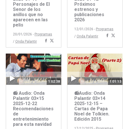
Personajes de El
Próximos
Senor de los
estrenos y
anillos que no
publicaciones
aparecen en las
2026
pelis
12/01/2026 -
Programas
20/01/2026 -
Programas
Comparti
Compar
/
Onda Palantir
Compartir
Compartir
/
Onda Palantir
con
con
con
con
Faceboo
Twitte
Facebook
Twitter
1:02:38
1:01:13
📻 Audio: Onda
📻Audio: Onda
Palantir 03×15
Palantir 03×14
2025-12-22
2025-12-15 –
Recomendaciones
Cartas de Papa
de
Noel de Tolkien.
entretenimiento
Edición 2015
para esta navidad
17/12/2025 -
Programas