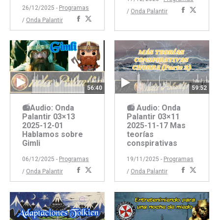
26/12/2025 -
Programas
Comparti
Compar
/
Onda Palantir
Compartir
Compartir
/
Onda Palantir
con
con
con
con
Faceboo
Twitte
Facebook
Twitter
59:52
56:40
📻 Audio: Onda
📻Audio: Onda
Palantir 03×11
Palantir 03×13
2025-11-17 Mas
2025-12-01
teorías
Hablamos sobre
conspirativas
Gimli
19/11/2025 -
Programas
06/12/2025 -
Programas
Comparti
Compar
Compartir
Compartir
/
Onda Palantir
/
Onda Palantir
con
con
con
con
Faceboo
Twitte
Facebook
Twitter