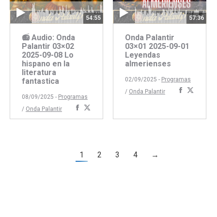
54:55
57:36
📻 Audio: Onda
Onda Palantir
Palantir 03×02
03×01 2025-09-01
2025-09-08 Lo
Leyendas
hispano en la
almerienses
literatura
02/09/2025 -
Programas
fantastica
Comparti
Compar
/
Onda Palantir
08/09/2025 -
Programas
con
con
Compartir
Compartir
/
Onda Palantir
Faceboo
Twitte
con
con
Facebook
Twitter
1
2
3
4
→