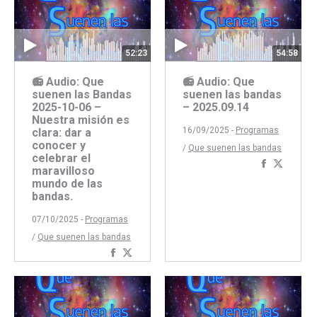
52:23
54:58
📻 Audio: Que
📻 Audio: Que
suenen las Bandas
suenen las bandas
2025-10-06 –
– 2025.09.14
Nuestra misión es
16/09/2025 -
Programas
clara: dar a
conocer y
/
Que suenen las bandas
celebrar el
Comparti
Compar
maravilloso
con
con
mundo de las
bandas.
Faceboo
Twitte
07/10/2025 -
Programas
/
Que suenen las bandas
Compartir
Compartir
con
con
Facebook
Twitter