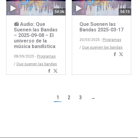
54:06
56:15
📻 Audio: Que
Que Suenen las
Suenen las Bandas
Bandas 2025-03-17
– 2025-09-08 – El
20/03/2025 -
Programas
universo de la
música bandística
/
Que suenen las bandas
Comparti
Compar
08/09/2025 -
Programas
con
con
/
Que suenen las bandas
Faceboo
Twitte
Compartir
Compartir
con
con
Facebook
Twitter
1
2
3
→