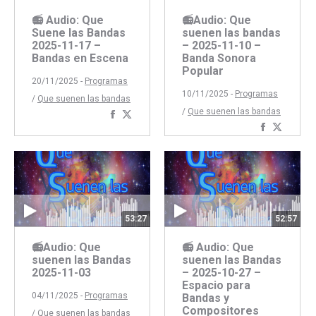
📻 Audio: Que
📻Audio: Que
Suene las Bandas
suenen las bandas
2025-11-17 –
– 2025-11-10 –
Bandas en Escena
Banda Sonora
Popular
20/11/2025 -
Programas
10/11/2025 -
Programas
/
Que suenen las bandas
/
Que suenen las bandas
Compartir
Compartir
Comparti
Compar
con
con
con
con
Facebook
Twitter
Faceboo
Twitte
53:27
52:57
📻Audio: Que
📻 Audio: Que
suenen las Bandas
suenen las Bandas
2025-11-03
– 2025-10-27 –
Espacio para
04/11/2025 -
Programas
Bandas y
Compositores
/
Que suenen las bandas