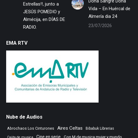
Dona Sangre Dona
Estrellas!!, junto a
Vida – En Huércal de
JESÚS POMEDIO y
Almería dia 24
Almécija, en DÍAS DE
23/07/2026
RADIO.
EMA RTV
Nube de Audios
Aires Celtas
Abrochaos Los Cinturones
Bibabuk Librerias
Cine en serie
Con M de musica mujer y mundo
Cajita de musica