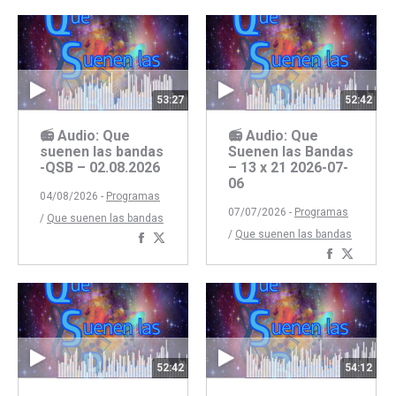
53:27
52:42
📻 Audio: Que
📻 Audio: Que
suenen las bandas
Suenen las Bandas
-QSB – 02.08.2026
– 13 x 21 2026-07-
06
04/08/2026 -
Programas
07/07/2026 -
Programas
/
Que suenen las bandas
/
Que suenen las bandas
Compartir
Compartir
Comparti
Compar
con
con
con
con
Facebook
Twitter
Faceboo
Twitte
52:42
54:12