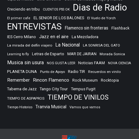
Dias de Radio
Creciendo en tribu
CUENTOS PSS OK
EL SENIOR DE LOS BALONES
El Vuelo de Yorch
El primer cafe
ENTREVISTAS
Flamenco sin fronteras
Flashback
Jazz en el aire
IES Cerro Milano
La Mezcladora
La Nacional
La mirada del delfin viajero
LA SONRISA DEL GATO
Letras de Esparto
MAR DE JAIRAN
Morada Sonica
Learning to fly
Musica sin usura
Noticias FAAM
NOS GUSTA LEER
NOVA CIENCIA
PLANETA DUNA
Radio TIR
Punto de Apoyo
Recuerdos en vinilo
Remember
Rincon Flamenco
Rocktopia
Rock Museum
Taberna de Jazz
Tango City Tour
Tempus Fugit
TIEMPO DE VINILOS
TIEMPO DE ASPAPROS
Tranvia Musical
Tiempo Historico
Vamos que vamos