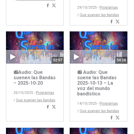
Compartir
Compartir
29/10/2025 -
Programas
con
con
/
Que suenen las bandas
Facebook
Twitter
Comparti
Compar
con
con
Faceboo
Twitte
52:57
54:26
📻Audio: Que
📻 Audio: Que
suenen las Bandas
suene las Bandas
– 2025-10-20
2025-10-13 – La
voz del mundo
20/10/2025 -
Programas
bandístico
/
Que suenen las bandas
14/10/2025 -
Programas
Compartir
Compartir
/
Que suenen las bandas
con
con
Comparti
Compar
Facebook
Twitter
con
con
Faceboo
Twitte