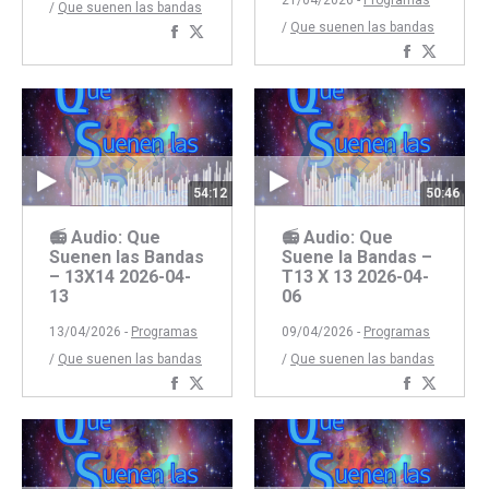
21/04/2026 -
Programas
/
Que suenen las bandas
/
Que suenen las bandas
Compartir
Compartir
Comparti
Compar
con
con
con
con
Facebook
Twitter
Faceboo
Twitte
54:12
50:46
📻 Audio: Que
📻 Audio: Que
Suenen las Bandas
Suene la Bandas –
– 13X14 2026-04-
T13 X 13 2026-04-
13
06
13/04/2026 -
Programas
09/04/2026 -
Programas
/
Que suenen las bandas
/
Que suenen las bandas
Compartir
Compartir
Comparti
Compar
con
con
con
con
Facebook
Twitter
Faceboo
Twitte