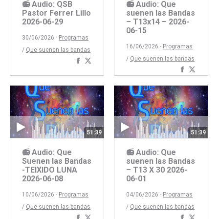
📻 Audio: QSB
📻 Audio: Que
Pastor Ferrer Lillo
suenen las Bandas
2026-06-29
– T13x14 – 2026-
06-15
30/06/2026 -
Programas
16/06/2026 -
Programas
/
Que suenen las bandas
/
Que suenen las bandas
Compartir
Compartir
Comparti
Compar
con
con
con
con
Facebook
Twitter
Faceboo
Twitte
51:39
51:39
📻 Audio: Que
📻 Audio: Que
Suenen las Bandas
suenen las Bandas
-TEIXIDO LUNA
– T13 X 30 2026-
2026-06-08
06-01
10/06/2026 -
Programas
04/06/2026 -
Programas
/
Que suenen las bandas
/
Que suenen las bandas
Compartir
Compartir
Comparti
Compar