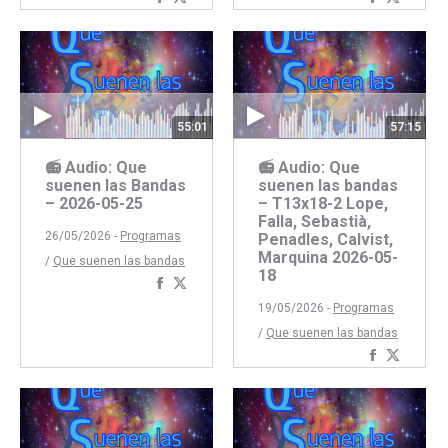
con
con
con
con
Facebook
Twitter
Faceboo
Twitte
55:01
57:15
📻 Audio: Que
📻 Audio: Que
suenen las Bandas
suenen las bandas
– 2026-05-25
– T13x18-2 Lope,
Falla, Sebastià,
26/05/2026 -
Programas
Penadles, Calvist,
Marquina 2026-05-
/
Que suenen las bandas
18
Compartir
Compartir
con
con
19/05/2026 -
Programas
Facebook
Twitter
/
Que suenen las bandas
Comparti
Compar
con
con
Faceboo
Twitte