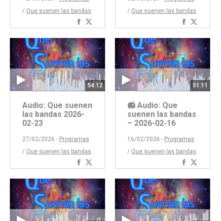
/
Que suenen las bandas
/
Que suenen las bandas
Compartir
Compartir
Comparti
Compar
con
con
con
con
Facebook
Twitter
Faceboo
Twitte
54:12
51:11
Audio: Que suenen
📻 Audio: Que
las bandas 2026-
suenen las bandas
02-23
– 2026-02-16
27/02/2026 -
Programas
16/02/2026 -
Programas
/
Que suenen las bandas
/
Que suenen las bandas
Compartir
Compartir
Comparti
Compar
con
con
con
con
Facebook
Twitter
Faceboo
Twitte