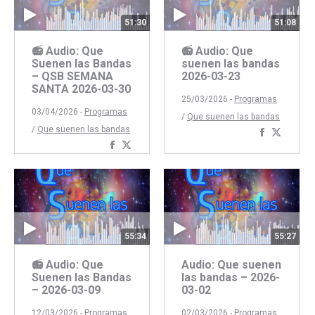
51:30
51:08
📻 Audio: Que
📻 Audio: Que
Suenen las Bandas
suenen las bandas
– QSB SEMANA
2026-03-23
SANTA 2026-03-30
25/03/2026 -
Programas
03/04/2026 -
Programas
/
Que suenen las bandas
/
Que suenen las bandas
Comparti
Compar
Compartir
Compartir
con
con
con
con
Faceboo
Twitte
Facebook
Twitter
55:34
55:27
📻 Audio: Que
Audio: Que suenen
Suenen las Bandas
las bandas – 2026-
– 2026-03-09
03-02
12/03/2026 -
Programas
02/03/2026 -
Programas