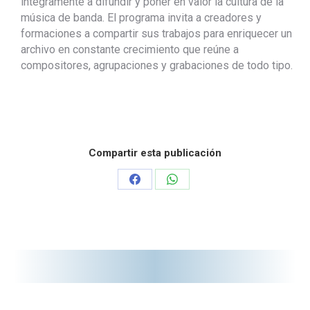
íntegramente a difundir y poner en valor la cultura de la
música de banda. El programa invita a creadores y
formaciones a compartir sus trabajos para enriquecer un
archivo en constante crecimiento que reúne a
compositores, agrupaciones y grabaciones de todo tipo.
Compartir esta publicación
Share
Share
on
on
Facebook
WhatsApp