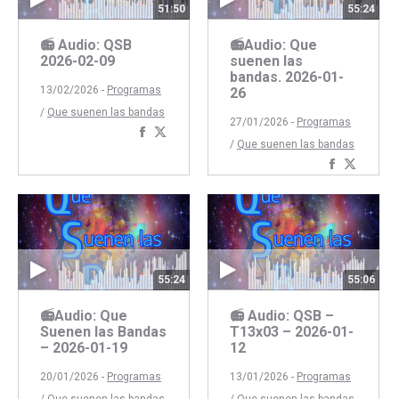
51:50
55:24
📻 Audio: QSB
📻Audio: Que
2026-02-09
suenen las
bandas. 2026-01-
13/02/2026 -
Programas
26
/
Que suenen las bandas
27/01/2026 -
Programas
Compartir
Compartir
/
Que suenen las bandas
con
con
Comparti
Compar
Facebook
Twitter
con
con
Faceboo
Twitte
55:24
55:06
📻Audio: Que
📻 Audio: QSB –
Suenen las Bandas
T13x03 – 2026-01-
– 2026-01-19
12
20/01/2026 -
Programas
13/01/2026 -
Programas