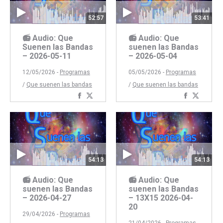
52:57
53:41
📻 Audio: Que
📻 Audio: Que
Suenen las Bandas
suenen las Bandas
– 2026-05-11
– 2026-05-04
12/05/2026 -
Programas
05/05/2026 -
Programas
/
Que suenen las bandas
/
Que suenen las bandas
Compartir
Compartir
Comparti
Compar
con
con
con
con
Facebook
Twitter
Faceboo
Twitte
54:13
54:13
📻 Audio: Que
📻 Audio: Que
suenen las Bandas
suenen las Bandas
– 2026-04-27
– 13X15 2026-04-
20
29/04/2026 -
Programas