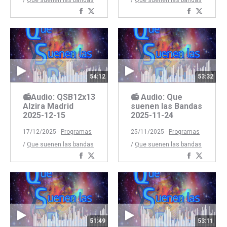
/
Que suenen las bandas
/
Que suenen las bandas
Compartir
Compartir
Comparti
Compar
con
con
con
con
Facebook
Twitter
Faceboo
Twitte
54:12
53:32
📻Audio: QSB12x13
📻 Audio: Que
Alzira Madrid
suenen las Bandas
2025-12-15
2025-11-24
17/12/2025 -
Programas
25/11/2025 -
Programas
/
Que suenen las bandas
/
Que suenen las bandas
Compartir
Compartir
Comparti
Compar
con
con
con
con
Facebook
Twitter
Faceboo
Twitte
51:49
53:11