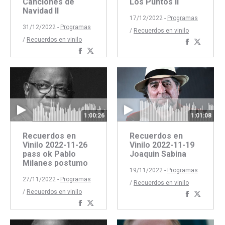
Canciones de
Los Puntos II
Navidad II
17/12/2022 -
Programas
31/12/2022 -
Programas
/
Recuerdos en vinilo
/
Recuerdos en vinilo
Comparti
Compar
Compartir
Compartir
con
con
con
con
Faceboo
Twitte
Facebook
Twitter
1:00:26
1:01:08
Recuerdos en
Recuerdos en
Vinilo 2022-11-26
Vinilo 2022-11-19
pass ok Pablo
Joaquin Sabina
Milanes postumo
19/11/2022 -
Programas
27/11/2022 -
Programas
/
Recuerdos en vinilo
/
Recuerdos en vinilo
Comparti
Compar
Compartir
Compartir
con
con
con
con
Faceboo
Twitte