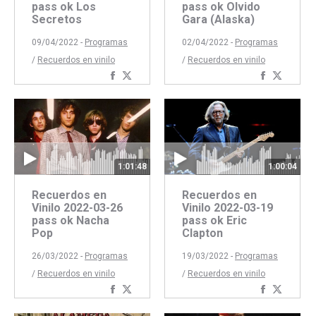
pass ok Los
pass ok Olvido
Secretos
Gara (Alaska)
09/04/2022 -
Programas
02/04/2022 -
Programas
/
Recuerdos en vinilo
/
Recuerdos en vinilo
Compartir
Compartir
Comparti
Compar
con
con
con
con
Facebook
Twitter
Faceboo
Twitte
1:01:48
1:00:04
Recuerdos en
Recuerdos en
Vinilo 2022-03-26
Vinilo 2022-03-19
pass ok Nacha
pass ok Eric
Pop
Clapton
26/03/2022 -
Programas
19/03/2022 -
Programas
/
Recuerdos en vinilo
/
Recuerdos en vinilo
Compartir
Compartir
Comparti
Compar
con
con
con
con