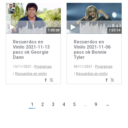
con
con
Facebook
Twitter
Faceboo
Twitte
1:00:28
1:03:19
Recuerdos en
Recuerdos en
Vinilo 2021-11-13
Vinilo 2021-11-06
pass ok Georgie
pass ok Bonnie
Dann
Tyler
13/11/2021 -
Programas
06/11/2021 -
Programas
/
Recuerdos en vinilo
/
Recuerdos en vinilo
Compartir
Compartir
Comparti
Compar
con
con
con
con
Facebook
Twitter
Faceboo
Twitte
1
2
3
4
5
…
9
→