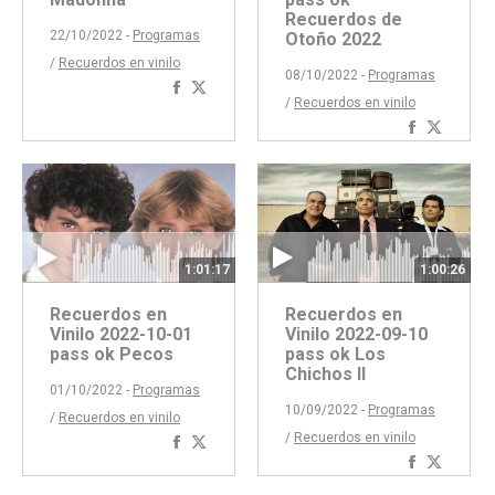
Recuerdos de
22/10/2022 -
Programas
Otoño 2022
/
Recuerdos en vinilo
08/10/2022 -
Programas
Compartir
Compartir
/
Recuerdos en vinilo
con
con
Comparti
Compar
Facebook
Twitter
con
con
Faceboo
Twitte
1:00:26
1:01:17
Recuerdos en
Recuerdos en
Vinilo 2022-09-10
Vinilo 2022-10-01
pass ok Los
pass ok Pecos
Chichos II
01/10/2022 -
Programas
10/09/2022 -
Programas
/
Recuerdos en vinilo
/
Recuerdos en vinilo
Compartir
Compartir
Comparti
Compar
con
con
con
con
Facebook
Twitter