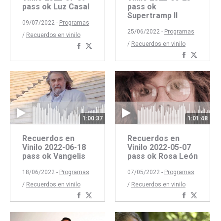
pass ok Luz Casal
pass ok
Supertramp II
09/07/2022 -
Programas
25/06/2022 -
Programas
/
Recuerdos en vinilo
/
Recuerdos en vinilo
Compartir
Compartir
Comparti
Compar
con
con
con
con
Facebook
Twitter
Faceboo
Twitte
1:00:37
1:01:48
Recuerdos en
Recuerdos en
Vinilo 2022-06-18
Vinilo 2022-05-07
pass ok Vangelis
pass ok Rosa León
18/06/2022 -
Programas
07/05/2022 -
Programas
/
Recuerdos en vinilo
/
Recuerdos en vinilo
Compartir
Compartir
Comparti
Compar
con
con
con
con
Facebook
Twitter
Faceboo
Twitte