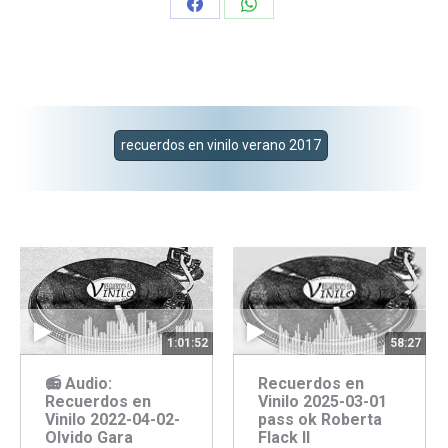
Share
Share
on
on
Facebook
WhatsApp
recuerdos en vinilo verano 2017
58:27
1:01:52
Recuerdos en
📻 Audio:
Vinilo 2025-03-01
Recuerdos en
pass ok Roberta
Vinilo 2022-04-02-
Flack II
Olvido Gara