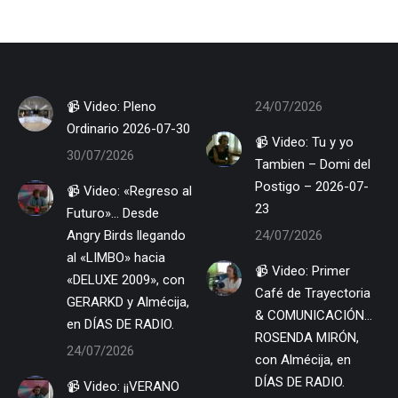
📹 Video: Pleno
24/07/2026
Ordinario 2026-07-30
📹 Video: Tu y yo
30/07/2026
Tambien – Domi del
Postigo – 2026-07-
📹 Video: «Regreso al
23
Futuro»… Desde
Angry Birds llegando
24/07/2026
al «LIMBO» hacia
📹 Video: Primer
«DELUXE 2009», con
Café de Trayectoria
GERARKD y Almécija,
& COMUNICACIÓN…
en DÍAS DE RADIO.
ROSENDA MIRÓN,
24/07/2026
con Almécija, en
DÍAS DE RADIO.
📹 Video: ¡¡VERANO