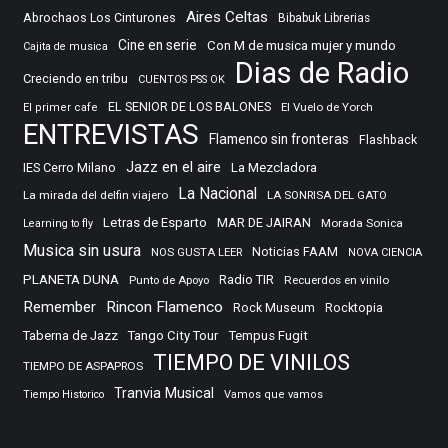
Aires Celtas
Abrochaos Los Cinturones
Bibabuk Librerias
Cine en serie
Con M de musica mujer y mundo
Cajita de musica
Dias de Radio
Creciendo en tribu
CUENTOS PSS OK
EL SENIOR DE LOS BALONES
El Vuelo de Yorch
El primer cafe
ENTREVISTAS
Flamenco sin fronteras
Flashback
Jazz en el aire
IES Cerro Milano
La Mezcladora
La Nacional
La mirada del delfin viajero
LA SONRISA DEL GATO
Letras de Esparto
MAR DE JAIRAN
Morada Sonica
Learning to fly
Musica sin usura
Noticias FAAM
NOS GUSTA LEER
NOVA CIENCIA
PLANETA DUNA
Radio TIR
Punto de Apoyo
Recuerdos en vinilo
Remember
Rincon Flamenco
Rocktopia
Rock Museum
Taberna de Jazz
Tango City Tour
Tempus Fugit
TIEMPO DE VINILOS
TIEMPO DE ASPAPROS
Tranvia Musical
Tiempo Historico
Vamos que vamos