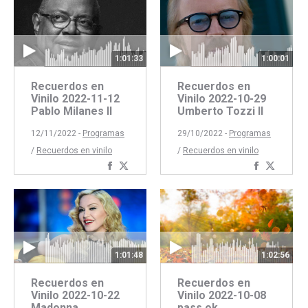
Facebook
Twitter
1:01:33
1:00:01
Recuerdos en
Recuerdos en
Vinilo 2022-11-12
Vinilo 2022-10-29
Pablo Milanes II
Umberto Tozzi II
12/11/2022 -
Programas
29/10/2022 -
Programas
/
Recuerdos en vinilo
/
Recuerdos en vinilo
Compartir
Compartir
Comparti
Compar
con
con
con
con
Facebook
Twitter
Faceboo
Twitte
1:01:48
1:02:56
Recuerdos en
Recuerdos en
Vinilo 2022-10-22
Vinilo 2022-10-08
Madonna
pass ok