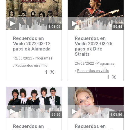
Facebook
Twitter
Faceboo
Twitte
59:44
1:01:05
Recuerdos en
Recuerdos en
Vinilo 2022-02-26
Vinilo 2022-03-12
pass ok Dire
pass ok Alameda
Straits
12/03/2022 -
Programas
26/02/2022 -
Programas
/
Recuerdos en vinilo
/
Recuerdos en vinilo
Compartir
Compartir
Comparti
Compar
con
con
con
con
Facebook
Twitter
Faceboo
Twitte
59:59
1:01:56
Recuerdos en
Recuerdos en