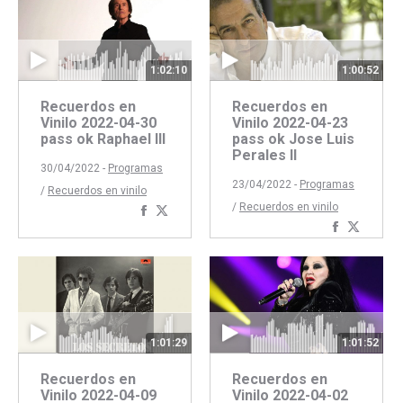
1:02:10
1:00:52
Recuerdos en
Recuerdos en
Vinilo 2022-04-30
Vinilo 2022-04-23
pass ok Raphael III
pass ok Jose Luis
Perales II
30/04/2022 -
Programas
23/04/2022 -
Programas
/
Recuerdos en vinilo
/
Recuerdos en vinilo
Compartir
Compartir
Comparti
Compar
con
con
con
con
Facebook
Twitter
Faceboo
Twitte
1:01:29
1:01:52
Recuerdos en
Recuerdos en
Vinilo 2022-04-09
Vinilo 2022-04-02