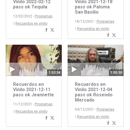
Vinilo 2022-02-12
Vinilo 2021-12-18
pass ok Tequila
pass ok Paloma
San Basilio
12/02/2022 -
Programas
18/12/2021 -
Programas
/
Recuerdos en vinilo
/
Recuerdos en vinilo
Compartir
Compartir
Comparti
Compar
con
con
con
con
Facebook
Twitter
Faceboo
Twitte
1:03:34
1:00:30
Recuerdos en
Recuerdos en
Vinilo 2021-12-11
Vinilo 2021-12-04
pass ok Jeannette
pass ok Rosendo
Mercado
11/12/2021 -
Programas
04/12/2021 -
Programas
/
Recuerdos en vinilo
/
Recuerdos en vinilo
Compartir
Compartir
Comparti
Compar
con
con