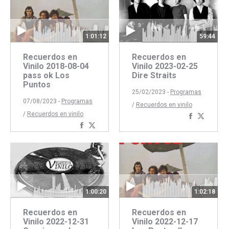
1:01:12
59:44
Recuerdos en
Recuerdos en
Vinilo 2018-08-04
Vinilo 2023-02-25
pass ok Los
Dire Straits
Puntos
25/02/2023 -
Programas
07/08/2023 -
Programas
/
Recuerdos en vinilo
/
Recuerdos en vinilo
Comparti
Compar
Compartir
Compartir
con
con
con
con
Faceboo
Twitte
Facebook
Twitter
1:00:20
1:02:18
Recuerdos en
Recuerdos en
Vinilo 2022-12-31
Vinilo 2022-12-17