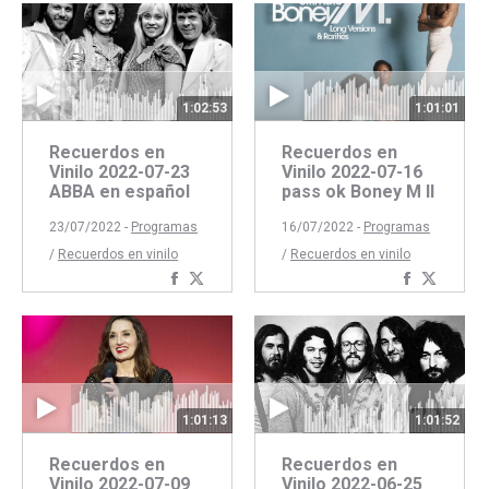
Faceboo
Twitte
1:01:01
1:02:53
Recuerdos en
Recuerdos en
Vinilo 2022-07-16
Vinilo 2022-07-23
pass ok Boney M II
ABBA en español
16/07/2022 -
Programas
23/07/2022 -
Programas
/
Recuerdos en vinilo
/
Recuerdos en vinilo
Comparti
Compar
Compartir
Compartir
con
con
con
con
Faceboo
Twitte
Facebook
Twitter
1:01:13
1:01:52
Recuerdos en
Recuerdos en
Vinilo 2022-07-09
Vinilo 2022-06-25