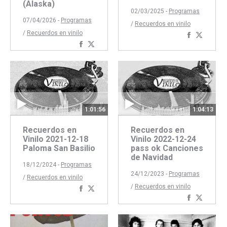
(Alaska)
02/03/2025 -
Programas
07/04/2026 -
Programas
/
Recuerdos en vinilo
/
Recuerdos en vinilo
Comparti
Compar
Compartir
Compartir
con
con
con
con
Faceboo
Twitte
Facebook
Twitter
1:04:13
1:01:56
Recuerdos en
Recuerdos en
Vinilo 2022-12-24
Vinilo 2021-12-18
pass ok Canciones
Paloma San Basilio
de Navidad
18/12/2024 -
Programas
24/12/2023 -
Programas
/
Recuerdos en vinilo
/
Recuerdos en vinilo
Compartir
Compartir
Comparti
Compar
con
con
con
con
Facebook
Twitter
Faceboo
Twitte