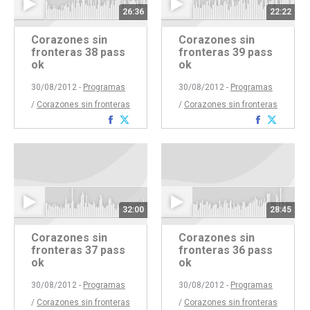
26:36
22:22
Corazones sin
Corazones sin
fronteras 38 pass
fronteras 39 pass
ok
ok
30/08/2012 -
Programas
30/08/2012 -
Programas
/
Corazones sin fronteras
/
Corazones sin fronteras
Compartir
Compartir
Comparti
Compar
con
con
con
con
Facebook
Twitter
Faceboo
Twitte
32:00
28:45
Corazones sin
Corazones sin
fronteras 37 pass
fronteras 36 pass
ok
ok
30/08/2012 -
Programas
30/08/2012 -
Programas
/
Corazones sin fronteras
/
Corazones sin fronteras