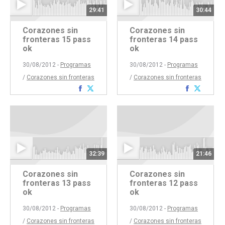
29:41
30:44
Corazones sin
Corazones sin
fronteras 15 pass
fronteras 14 pass
ok
ok
30/08/2012 -
Programas
30/08/2012 -
Programas
/
Corazones sin fronteras
/
Corazones sin fronteras
Compartir
Compartir
Comparti
Compar
con
con
con
con
Facebook
Twitter
Faceboo
Twitte
32:39
21:46
Corazones sin
Corazones sin
fronteras 13 pass
fronteras 12 pass
ok
ok
30/08/2012 -
Programas
30/08/2012 -
Programas
/
Corazones sin fronteras
/
Corazones sin fronteras