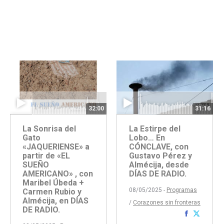
on
on
Facebook
WhatsApp
31:16
32:00
La Estirpe del
La Sonrisa del
Lobo… En
Gato
CÓNCLAVE, con
«JAQUERIENSE» a
Gustavo Pérez y
partir de «EL
Almécija, desde
SUEÑO
DÍAS DE RADIO.
AMERICANO» , con
Maribel Úbeda +
08/05/2025 -
Programas
Carmen Rubio y
Almécija, en DÍAS
/
Corazones sin fronteras
DE RADIO.
Comparti
Compar