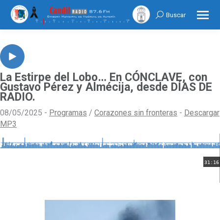
Buscar
Search:
La Estirpe del Lobo… En CÓNCLAVE, con
Gustavo Pérez y Almécija, desde DÍAS DE
RADIO.
08/05/2025 -
Programas
/
Corazones sin fronteras
-
Descargar
MP3
31:16