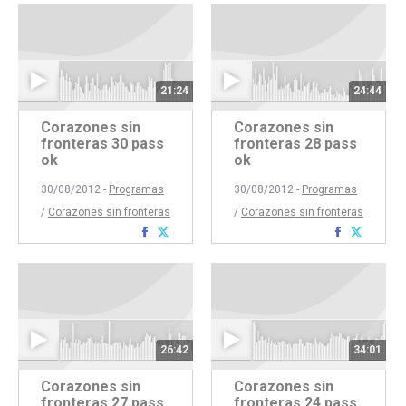
Facebook
Twitter
Faceboo
Twitte
21:24
24:44
Corazones sin
Corazones sin
fronteras 30 pass
fronteras 28 pass
ok
ok
30/08/2012 -
Programas
30/08/2012 -
Programas
/
Corazones sin fronteras
/
Corazones sin fronteras
Compartir
Compartir
Comparti
Compar
con
con
con
con
Facebook
Twitter
Faceboo
Twitte
26:42
34:01
Corazones sin
Corazones sin
fronteras 27 pass
fronteras 24 pass