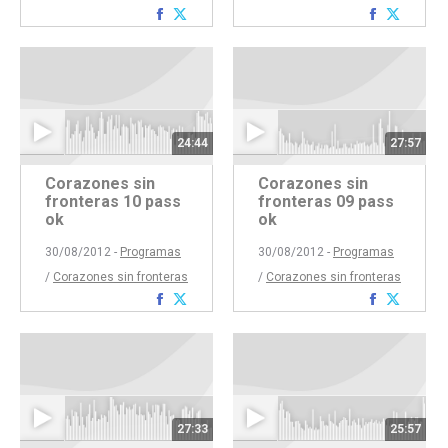
Compartir
Compartir
Comparti
Compar
con
con
con
con
Facebook
Twitter
Faceboo
Twitte
24:44
27:57
Corazones sin
Corazones sin
fronteras 10 pass
fronteras 09 pass
ok
ok
30/08/2012 -
Programas
30/08/2012 -
Programas
/
Corazones sin fronteras
/
Corazones sin fronteras
Compartir
Compartir
Comparti
Compar
con
con
con
con
Facebook
Twitter
Faceboo
Twitte
27:33
25:57