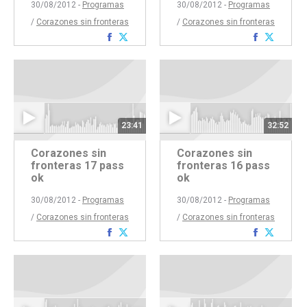
30/08/2012 -
Programas
30/08/2012 -
Programas
/
Corazones sin fronteras
/
Corazones sin fronteras
Compartir
Compartir
Comparti
Compar
con
con
con
con
Facebook
Twitter
Faceboo
Twitte
23:41
32:52
Corazones sin
Corazones sin
fronteras 17 pass
fronteras 16 pass
ok
ok
30/08/2012 -
Programas
30/08/2012 -
Programas
/
Corazones sin fronteras
/
Corazones sin fronteras
Compartir
Compartir
Comparti
Compar
con
con
con
con
Facebook
Twitter
Faceboo
Twitte