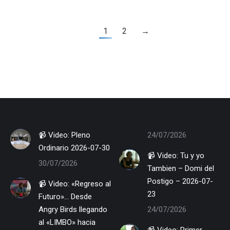
Facebook
Twitter
Faceboo
Twitte
1
2
→
📹 Video: Pleno
24/07/2026
Ordinario 2026-07-30
📹 Video: Tu y yo
30/07/2026
Tambien – Domi del
Postigo – 2026-07-
📹 Video: «Regreso al
23
Futuro»… Desde
Angry Birds llegando
24/07/2026
al «LIMBO» hacia
📹 Video: Primer