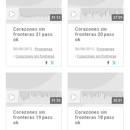
31:12
27:29
Corazones sin
Corazones sin
fronteras 21 pass
fronteras 20 pass
ok
ok
30/08/2012 -
Programas
30/08/2012 -
Programas
/
Corazones sin fronteras
/
Corazones sin fronteras
Compartir
Compartir
Comparti
Compar
con
con
con
con
Facebook
Twitter
Faceboo
Twitte
31:32
32:21
Corazones sin
Corazones sin
fronteras 19 pass
fronteras 18 pass
ok
ok