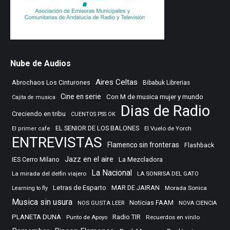
Nube de Audios
Aires Celtas
Abrochaos Los Cinturones
Bibabuk Librerias
Cine en serie
Con M de musica mujer y mundo
Cajita de musica
Dias de Radio
Creciendo en tribu
CUENTOS PSS OK
EL SENIOR DE LOS BALONES
El Vuelo de Yorch
El primer cafe
ENTREVISTAS
Flamenco sin fronteras
Flashback
Jazz en el aire
IES Cerro Milano
La Mezcladora
La Nacional
La mirada del delfin viajero
LA SONRISA DEL GATO
Letras de Esparto
MAR DE JAIRAN
Morada Sonica
Learning to fly
Musica sin usura
Noticias FAAM
NOS GUSTA LEER
NOVA CIENCIA
PLANETA DUNA
Radio TIR
Punto de Apoyo
Recuerdos en vinilo