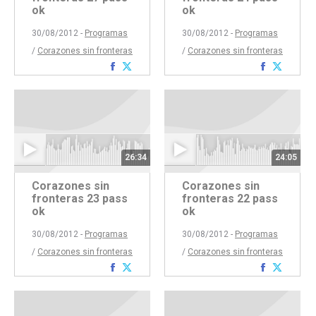
ok
ok
30/08/2012 -
Programas
30/08/2012 -
Programas
/
Corazones sin fronteras
/
Corazones sin fronteras
Compartir
Compartir
Comparti
Compar
con
con
con
con
Facebook
Twitter
Faceboo
Twitte
26:34
24:05
Corazones sin
Corazones sin
fronteras 23 pass
fronteras 22 pass
ok
ok
30/08/2012 -
Programas
30/08/2012 -
Programas
/
Corazones sin fronteras
/
Corazones sin fronteras
Compartir
Compartir
Comparti
Compar
con
con
con
con
Facebook
Twitter
Faceboo
Twitte