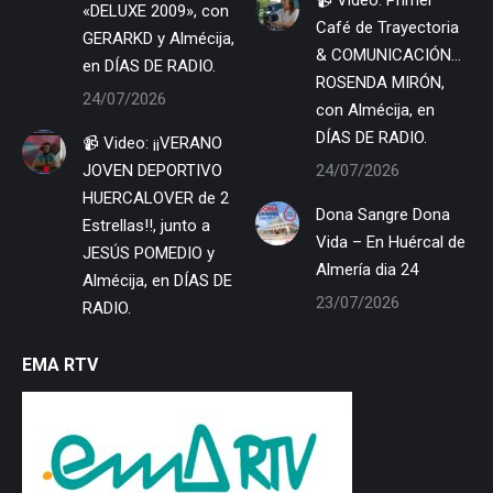
«DELUXE 2009», con
Café de Trayectoria
GERARKD y Almécija,
& COMUNICACIÓN…
en DÍAS DE RADIO.
ROSENDA MIRÓN,
24/07/2026
con Almécija, en
DÍAS DE RADIO.
📹 Video: ¡¡VERANO
JOVEN DEPORTIVO
24/07/2026
HUERCALOVER de 2
Dona Sangre Dona
Estrellas!!, junto a
Vida – En Huércal de
JESÚS POMEDIO y
Almería dia 24
Almécija, en DÍAS DE
23/07/2026
RADIO.
EMA RTV