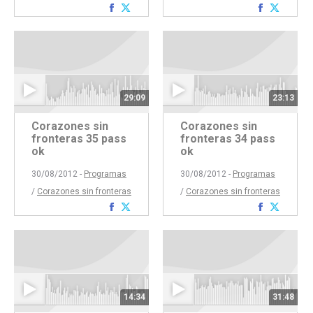
Compartir
Compartir
Comparti
Compar
con
con
con
con
Facebook
Twitter
Faceboo
Twitte
29:09
23:13
Corazones sin
Corazones sin
fronteras 35 pass
fronteras 34 pass
ok
ok
30/08/2012 -
Programas
30/08/2012 -
Programas
/
Corazones sin fronteras
/
Corazones sin fronteras
Compartir
Compartir
Comparti
Compar
con
con
con
con
Facebook
Twitter
Faceboo
Twitte
14:34
31:48