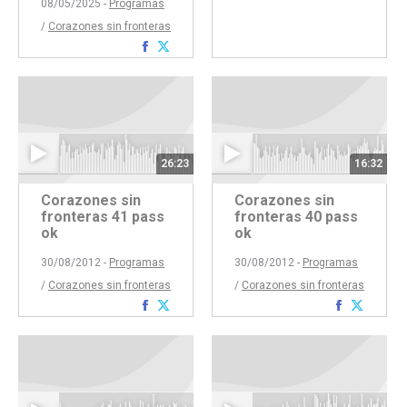
con
con
08/05/2025 -
Programas
Faceboo
Twitte
/
Corazones sin fronteras
Compartir
Compartir
con
con
Facebook
Twitter
26:23
16:32
Corazones sin
Corazones sin
fronteras 41 pass
fronteras 40 pass
ok
ok
30/08/2012 -
Programas
30/08/2012 -
Programas
/
Corazones sin fronteras
/
Corazones sin fronteras
Compartir
Compartir
Comparti
Compar
con
con
con
con
Facebook
Twitter
Faceboo
Twitte