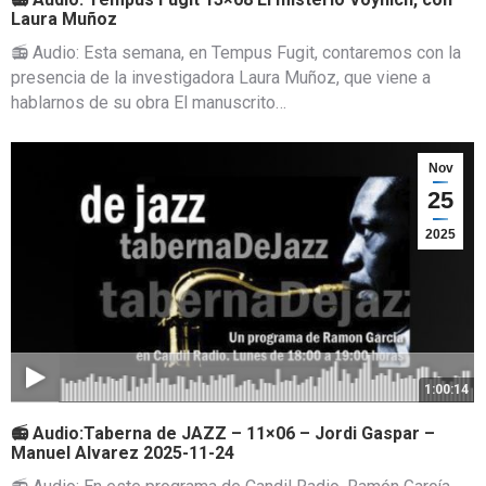
Laura Muñoz
📻 Audio: Esta semana, en Tempus Fugit, contaremos con la
presencia de la investigadora Laura Muñoz, que viene a
hablarnos de su obra El manuscrito…
Nov
25
2025
1:00:14
📻 Audio:Taberna de JAZZ – 11×06 – Jordi Gaspar –
Manuel Alvarez 2025-11-24