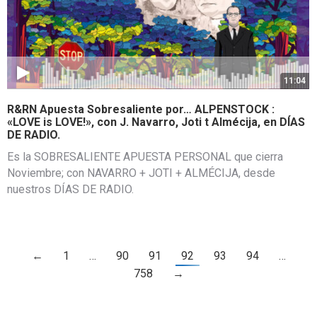
11:04
R&RN Apuesta Sobresaliente por… ALPENSTOCK :
«LOVE is LOVE!», con J. Navarro, Joti t Almécija, en DÍAS
DE RADIO.
Es la SOBRESALIENTE APUESTA PERSONAL que cierra
Noviembre; con NAVARRO + JOTI + ALMÉCIJA, desde
nuestros DÍAS DE RADIO.
←
1
…
90
91
92
93
94
…
758
→