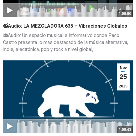
1:00:00
📻Audio: LA MEZCLADORA 635 – Vibraciones Globales
📻Audio: Un espacio musical e informativo donde Paco
Castro presenta lo más destacado de la música alternativa,
indie, electrónica, pop y rock a nivel global,…
Nov
25
2025
1:00:43