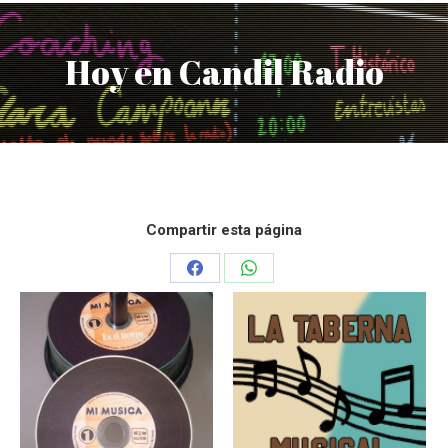
Hoy en Candil Radio
Compartir esta página
Share
Share
on
on
Facebook
WhatsApp