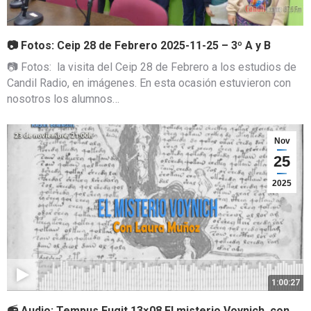
📷 Fotos: Ceip 28 de Febrero 2025-11-25 – 3º A y B
📷 Fotos: la visita del Ceip 28 de Febrero a los estudios de
Candil Radio, en imágenes. En esta ocasión estuvieron con
nosotros los alumnos…
Nov
25
2025
1:00:27
📻 Audio: Tempus Fugit 13×08 El misterio Voynich, con