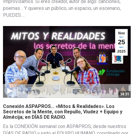
Improvisamos. Si eres creador, autor de algo: canciones,
poemas… Y quieres un público, un espacio, un escenario,
PUEDES.…
Nov
25
2025
34:31
Conexión ASPAPROS… «Mitos & Realidades». Los
Secretos de la Mente, con Repullo, Viudez + Equipo y
Almécija; en DÍAS DE RADIO.
Es la CONEXIÓN semanal con ASPAPROS, desde nuestros
DÍAS DE RADIO y junto al EQUIPO HUMANO, coordinado por