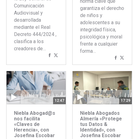
norma clave que
Comunicación
garantiza el derecho
Audiovisual y
de niños y
desarrollada
adolescentes a su
mediante el Real
integridad física,
Decreto 444/2024 ,
psicológica y moral
clasifica a los
frente a cualquier
creadores de…
forma…
Compartir
Compartir
Comparti
Compar
con
con
con
con
Facebook
Twitter
Faceboo
Twitte
12:47
17:29
Niebla Abogad@s
Niebla Abogados
nos facilita
Almería «Protege
«Claves de
tus Datos &
Herencia», con
Identidad», con
Josefina Escobar
Josefina Escobar