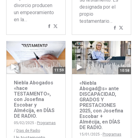
divorcio producen
designada por el
un empeoramiento
propio
en la…
testamentario…
Compartir
Compartir
Comparti
Compar
con
con
con
con
Facebook
Twitter
Faceboo
Twitte
11:59
10:58
Niebla Abogados
«Niebla
«hace
Abogad@s» ante
TESTAMENTO»,
DISCAPACIDAD,
con Josefina
GRADOS Y
Escobar y
PRESTACIONES
Almécija, en DÍAS
2025, con Josefina
DE RADIO.
Escobar +
Almécija, en DÍAS
05/02/2025 -
Programas
DE RADIO.
/
Dias de Radio
15/01/2025 -
Programas
Un testamento