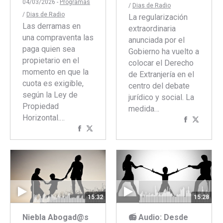
04/03/2026 -
Programas
/
Dias de Radio
/
Dias de Radio
La regularización
Las derramas en
extraordinaria
una compraventa las
anunciada por el
paga quien sea
Gobierno ha vuelto a
propietario en el
colocar el Derecho
momento en que la
de Extranjería en el
cuota es exigible,
centro del debate
según la Ley de
jurídico y social. La
Propiedad
medida…
Horizontal.…
Comparti
Compar
Compartir
Compartir
con
con
con
con
Faceboo
Twitte
Facebook
Twitter
15:32
15:28
Niebla Abogad@s
📻 Audio: Desde