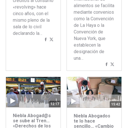
créditos al consumo
alimentos se facilita
«revolving» hace
mediante convenios
cinco años, con el
como la Convención
mismo pleno de la
de La Haya o la
sala de lo civil
Convención de
declarando la…
Nueva York, que
Compartir
Compartir
establecen la
con
con
designación de
Facebook
Twitter
una…
Comparti
Compar
con
con
Faceboo
Twitte
12:17
15:42
Niebla Abogad@s
Niebla Abogados
se sube al Tren…
te lo hace
«Derechos de los
sencillo… «Cambio