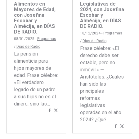
Alimentos en
Legislativas de
Mayores de Edad,
2024, con Josefina
con Josefina
Escobar y
Escobar y
Almécija, en DÍAS
Almécija, en DÍAS
DE RADIO.
DE RADIO.
18/12/2024 -
Programas
08/01/2025 -
Programas
/
Dias de Radio
/
Dias de Radio
Frase célebre: «El
La pensión
derecho debe ser
alimenticia para
estable, pero no
hijos mayores de
inmóvil.» —
edad. Frase célebre:
Aristóteles. ¿Cuáles
«El verdadero
han sido las
legado de un padre
principales
a sus hijos no es el
reformas
dinero, sino las…
legislativas
Compartir
Compartir
operadas en el año
con
con
2024? ¿Qué…
Facebook
Twitter
Comparti
Compar
con
con