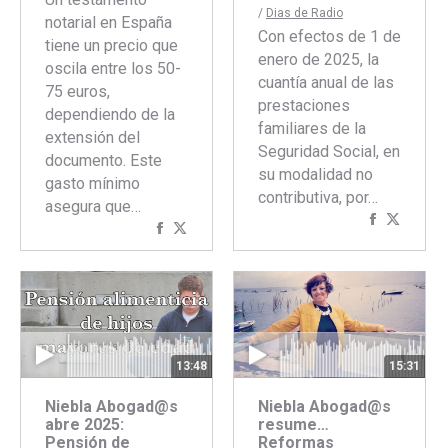
/
Dias de Radio
notarial en España
Con efectos de 1 de
tiene un precio que
enero de 2025, la
oscila entre los 50-
cuantía anual de las
75 euros,
prestaciones
dependiendo de la
familiares de la
extensión del
Seguridad Social, en
documento. Este
su modalidad no
gasto mínimo
contributiva, por…
asegura que…
Comparti
Compar
Compartir
Compartir
con
con
con
con
Faceboo
Twitte
Facebook
Twitter
13:48
15:31
Niebla Abogad@s
Niebla Abogad@s
abre 2025:
resume…
Pensión de
Reformas