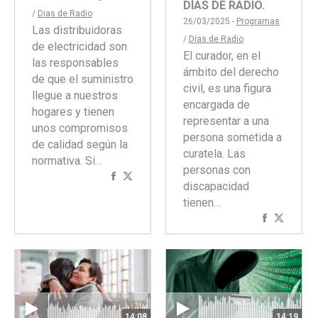
DÍAS DE RADIO.
/
Dias de Radio
26/03/2025 -
Programas
Las distribuidoras
/
Dias de Radio
de electricidad son
El curador, en el
las responsables
ámbito del derecho
de que el suministro
civil, es una figura
llegue a nuestros
encargada de
hogares y tienen
representar a una
unos compromisos
persona sometida a
de calidad según la
curatela. Las
normativa. Si…
personas con
Compartir
Compartir
discapacidad
con
con
tienen…
Facebook
Twitter
Comparti
Compar
con
con
Faceboo
Twitte
14:08
14:19