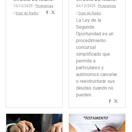
03/12/2025 -
Programas
10/12/2025 -
Programas
Compartir
Compartir
/
Dias de Radio
/
Dias de Radio
con
con
La Ley de la
Facebook
Twitter
Segunda
Oportunidad es un
procedimiento
concursal
simplificado que
permite a
particulares y
autónomos cancelar
o reestructurar sus
deudas cuando no
pueden…
Comparti
Compar
con
con
Faceboo
Twitte