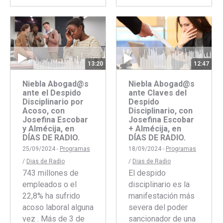
con
con
con
con
Faceboo
Twitte
Facebook
Twitter
13:20
12:47
Niebla Abogad@s
Niebla Abogad@s
ante el Despido
ante Claves del
Disciplinario por
Despido
Acoso, con
Disciplinario, con
Josefina Escobar
Josefina Escobar
y Almécija, en
+ Almécija, en
DÍAS DE RADIO.
DÍAS DE RADIO.
25/09/2024 -
Programas
18/09/2024 -
Programas
/
Dias de Radio
/
Dias de Radio
743 millones de
El despido
empleados o el
disciplinario es la
22,8% ha sufrido
manifestación más
acoso laboral alguna
severa del poder
vez . Más de 3 de
sancionador de una