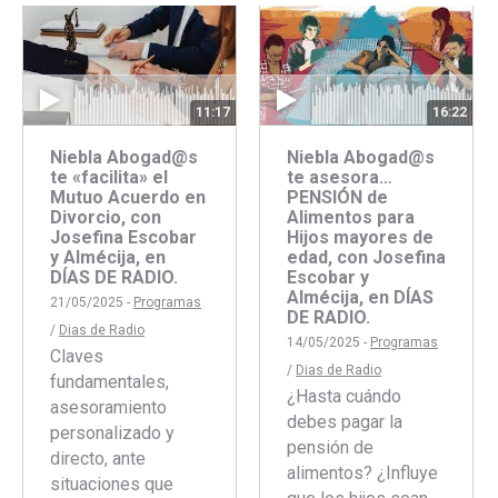
Facebook
Twitter
11:17
16:22
Niebla Abogad@s
Niebla Abogad@s
te «facilita» el
te asesora…
Mutuo Acuerdo en
PENSIÓN de
Divorcio, con
Alimentos para
Josefina Escobar
Hijos mayores de
y Almécija, en
edad, con Josefina
DÍAS DE RADIO.
Escobar y
Almécija, en DÍAS
21/05/2025 -
Programas
DE RADIO.
/
Dias de Radio
14/05/2025 -
Programas
Claves
/
Dias de Radio
fundamentales,
¿Hasta cuándo
asesoramiento
debes pagar la
personalizado y
pensión de
directo, ante
alimentos? ¿Influye
situaciones que