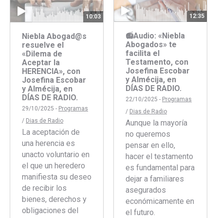
12:35
10:03
📻Audio: «Niebla
Niebla Abogad@s
Abogados» te
resuelve el
facilita el
«Dilema de
Testamento, con
Aceptar la
Josefina Escobar
HERENCIA», con
y Almécija, en
Josefina Escobar
DÍAS DE RADIO.
y Almécija, en
DÍAS DE RADIO.
22/10/2025 -
Programas
29/10/2025 -
Programas
/
Dias de Radio
/
Dias de Radio
Aunque la mayoría
La aceptación de
no queremos
una herencia es
pensar en ello,
unacto voluntario en
hacer el testamento
el que un heredero
es fundamental para
manifiesta su deseo
dejar a familiares
de recibir los
asegurados
bienes, derechos y
económicamente en
obligaciones del
el futuro.