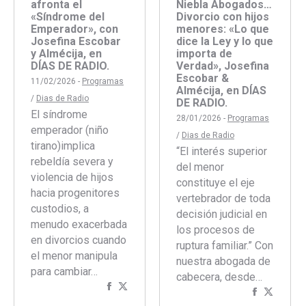
afronta el
Niebla Abogados…
«Síndrome del
Divorcio con hijos
Emperador», con
menores: «Lo que
Josefina Escobar
dice la Ley y lo que
y Almécija, en
importa de
DÍAS DE RADIO.
Verdad», Josefina
Escobar &
11/02/2026 -
Programas
Almécija, en DÍAS
/
Dias de Radio
DE RADIO.
El síndrome
28/01/2026 -
Programas
emperador (niño
/
Dias de Radio
tirano)implica
“El interés superior
rebeldía severa y
del menor
violencia de hijos
constituye el eje
hacia progenitores
vertebrador de toda
custodios, a
decisión judicial en
menudo exacerbada
los procesos de
en divorcios cuando
ruptura familiar.” Con
el menor manipula
nuestra abogada de
para cambiar…
cabecera, desde…
Compartir
Compartir
Comparti
Compar
con
con