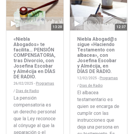
13:20
12:37
«Niebla
Niebla Abogad@s
Abogados» te
sigue «Haciendo
facilita… PENSIÓN
Testamento con
COMPENSATORIA,
albacea», con
tras Divorcio, con
Josefina Escobar
Josefina Escobar
y Almécija, en
y Almécija en DÍAS
DÍAS DE RADIO.
DE RADIO.
12/02/2025 -
Programas
26/02/2025 -
Programas
/
Dias de Radio
/
Dias de Radio
El albacea
La pensión
testamentario es
compensatoria es
quien se encarga de
un derecho personal
cumplir con las
que la Ley reconoce
instrucciones que
al cónyuge al que la
deja una persona en
separación o el
su testamento. Es