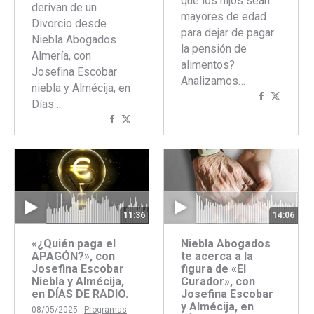
que los hijos sean
derivan de un
mayores de edad
Divorcio desde
para dejar de pagar
Niebla Abogados
la pensión de
Almería, con
alimentos?
Josefina Escobar
Analizamos…
niebla y Almécija, en
Comparti
Compar
Días…
con
con
Compartir
Compartir
Faceboo
Twitte
con
con
Facebook
Twitter
11:36
14:06
«¿Quién paga el
Niebla Abogados
APAGÓN?», con
te acerca a la
Josefina Escobar
figura de «El
Niebla y Almécija,
Curador», con
en DÍAS DE RADIO.
Josefina Escobar
y Almécija, en
08/05/2025 -
Programas