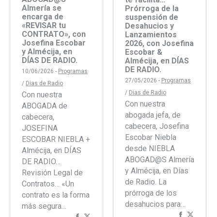
Almería se
Prórroga de la
encarga de
suspensión de
«REVISAR tu
Desahucios y
CONTRATO», con
Lanzamientos
Josefina Escobar
2026, con Josefina
y Almécija, en
Escobar &
DÍAS DE RADIO.
Almécija, en DÍAS
DE RADIO.
10/06/2026 -
Programas
27/05/2026 -
Programas
/
Dias de Radio
/
Dias de Radio
Con nuestra
Con nuestra
ABOGADA de
abogada jefa, de
cabecera,
cabecera, Josefina
JOSEFINA
Escobar Niebla
ESCOBAR NIEBLA +
desde NIEBLA
Almécija, en DÍAS
ABOGAD@S Almería
DE RADIO…
y Almécija, en Días
Revisión Legal de
de Radio. La
Contratos… «Un
prórroga de los
contrato es la forma
desahucios para…
más segura…
Comparti
Compar