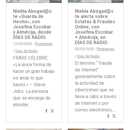
Niebla Abogad@s
Niebla Abogad@s
te «Guarda de
te alerta sobre
Hecho», con
Estafas & Fraudes
Josefina Escobar
Online, con
y Almécija, desde
Josefina Escobar
DÍAS DE RADIO.
+ Almécija, en
DÍAS DE RADIO.
12/03/2025 -
Programas
05/03/2025 -
Programas
/
Dias de Radio
/
Dias de Radio
FRASE CÉLEBRE:
El término “ fraude
«La única forma de
de Internet”
hacer un gran trabajo
generalmente cubre
es amar lo que
la actividad de
haces.» – Steve
cibercrimen que se
Jobs. La persona
lleva a cabo a través
que se encarga de
de Internet o por
atender…
correo electrónico,…
Compartir
Compartir
Comparti
Compar
con
con
con
con
Facebook
Twitter
Faceboo
Twitte