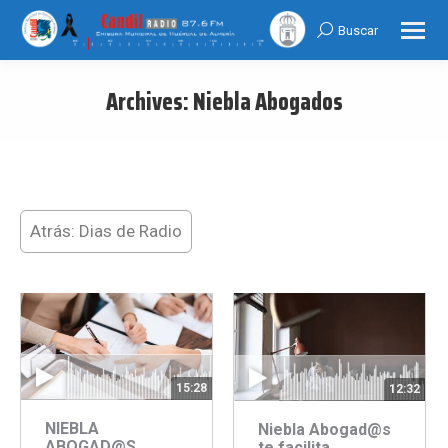
Buscar
Search:
Archives:
Niebla Abogados
You are here:
Atrás: Dias de Radio
15:28
12:32
NIEBLA
Niebla Abogad@s
ABOGAD@S
te facilita…