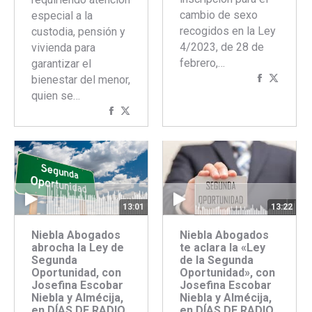
cambio de sexo
especial a la
recogidos en la Ley
custodia, pensión y
4/2023, de 28 de
vivienda para
febrero,…
garantizar el
Comparti
Compar
bienestar del menor,
con
con
quien se…
Faceboo
Twitte
Compartir
Compartir
con
con
Facebook
Twitter
13:22
13:01
Niebla Abogados
Niebla Abogados
te aclara la «Ley
abrocha la Ley de
de la Segunda
Segunda
Oportunidad», con
Oportunidad, con
Josefina Escobar
Josefina Escobar
Niebla y Almécija,
Niebla y Almécija,
en DÍAS DE RADIO.
en DÍAS DE RADIO.