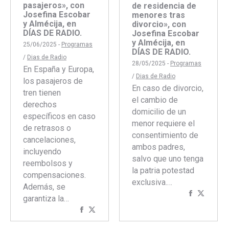
pasajeros», con
de residencia de
Josefina Escobar
menores tras
y Almécija, en
divorcio», con
DÍAS DE RADIO.
Josefina Escobar
y Almécija, en
25/06/2025 -
Programas
DÍAS DE RADIO.
/
Dias de Radio
28/05/2025 -
Programas
En España y Europa,
/
Dias de Radio
los pasajeros de
En caso de divorcio,
tren tienen
el cambio de
derechos
domicilio de un
específicos en caso
menor requiere el
de retrasos o
consentimiento de
cancelaciones,
ambos padres,
incluyendo
salvo que uno tenga
reembolsos y
la patria potestad
compensaciones.
exclusiva.…
Además, se
Comparti
Compar
garantiza la…
con
con
Compartir
Compartir
Faceboo
Twitte
con
con