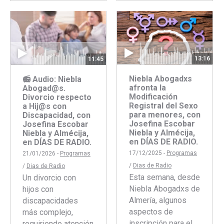
con
con
Facebook
Twitter
Faceboo
Twitte
13:16
11:45
Niebla Abogadxs
📻 Audio: Niebla
afronta la
Abogad@s.
Modificación
Divorcio respecto
Registral del Sexo
a Hij@s con
para menores, con
Discapacidad, con
Josefina Escobar
Josefina Escobar
Niebla y Almécija,
Niebla y Almécija,
en DÍAS DE RADIO.
en DÍAS DE RADIO.
17/12/2025 -
Programas
21/01/2026 -
Programas
/
Dias de Radio
/
Dias de Radio
Esta semana, desde
Un divorcio con
Niebla Abogadxs de
hijos con
Almería, algunos
discapacidades
aspectos de
más complejo,
inscripción para el
requiriendo atención