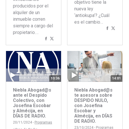
objetivo tiene la
producidos por el
nueva ley
alquiler de un
‘antiokupa’? ¿Cuál
inmueble corren
es el cambio…
siempre a cargo del
Comparti
Compar
propietario.…
con
con
Compartir
Compartir
Faceboo
Twitte
con
con
Facebook
Twitter
10:36
14:01
Niebla Abogad@s
Niebla Abogad@s
ante el Despido
te asesora sobre
Colectivo, con
DESPIDO NULO,
Josefina Escobar
con Josefina
y Almécija, en
Escobar y
DÍAS DE RADIO.
Almécija, en DÍAS
DE RADIO.
20/11/2024 -
Programas
23/10/2024 -
Programas