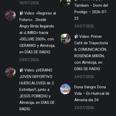
30/07/2026
Tambien – Domi del
Postigo – 2026-07-
📹 Video: «Regreso al
23
Futuro»… Desde
Angry Birds llegando
24/07/2026
al «LIMBO» hacia
📹 Video: Primer
«DELUXE 2009», con
Café de Trayectoria
GERARKD y Almécija,
& COMUNICACIÓN…
en DÍAS DE RADIO.
ROSENDA MIRÓN,
24/07/2026
con Almécija, en
DÍAS DE RADIO.
📹 Video: ¡¡VERANO
JOVEN DEPORTIVO
24/07/2026
HUERCALOVER de 2
Dona Sangre Dona
Estrellas!!, junto a
Vida – En Huércal de
JESÚS POMEDIO y
Almería dia 24
Almécija, en DÍAS DE
23/07/2026
RADIO.