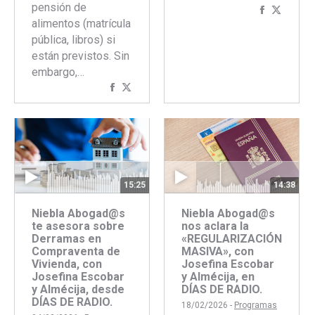
pensión de
Comparti
Compar
alimentos (matrícula
con
con
pública, libros) si
Faceboo
Twitte
están previstos. Sin
embargo,…
Compartir
Compartir
con
con
Facebook
Twitter
15:25
14:38
Niebla Abogad@s
Niebla Abogad@s
te asesora sobre
nos aclara la
Derramas en
«REGULARIZACIÓN
Compraventa de
MASIVA», con
Vivienda, con
Josefina Escobar
Josefina Escobar
y Almécija, en
y Almécija, desde
DÍAS DE RADIO.
DÍAS DE RADIO.
18/02/2026 -
Programas