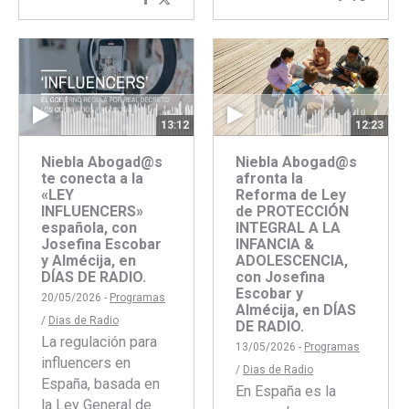
Compartir
Compartir
con
con
con
con
Faceboo
Twitte
Facebook
Twitter
12:23
13:12
Niebla Abogad@s
Niebla Abogad@s
afronta la
te conecta a la
Reforma de Ley
«LEY
de PROTECCIÓN
INFLUENCERS»
INTEGRAL A LA
española, con
INFANCIA &
Josefina Escobar
ADOLESCENCIA,
y Almécija, en
con Josefina
DÍAS DE RADIO.
Escobar y
20/05/2026 -
Programas
Almécija, en DÍAS
/
Dias de Radio
DE RADIO.
La regulación para
13/05/2026 -
Programas
influencers en
/
Dias de Radio
España, basada en
En España es la
la Ley General de