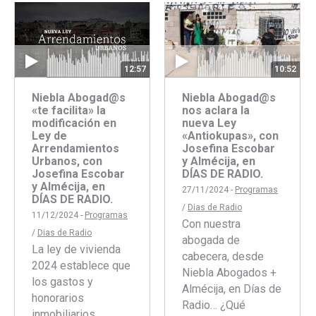
Faceboo
Twitte
10:52
12:57
Niebla Abogad@s
Niebla Abogad@s
nos aclara la
«te facilita» la
nueva Ley
modificación en
«Antiokupas», con
Ley de
Josefina Escobar
Arrendamientos
y Almécija, en
Urbanos, con
DÍAS DE RADIO.
Josefina Escobar
y Almécija, en
27/11/2024 -
Programas
DÍAS DE RADIO.
/
Dias de Radio
11/12/2024 -
Programas
Con nuestra
/
Dias de Radio
abogada de
La ley de vivienda
cabecera, desde
2024 establece que
Niebla Abogados +
los gastos y
Almécija, en Días de
honorarios
Radio… ¿Qué
inmobiliarios