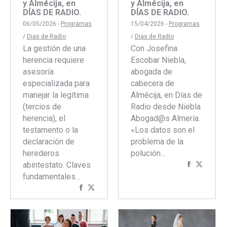
y Almécija, en
y Almécija, en
DÍAS DE RADIO.
DÍAS DE RADIO.
06/05/2026 -
Programas
15/04/2026 -
Programas
/
Dias de Radio
/
Dias de Radio
La gestión de una
Con Josefina
herencia requiere
Escobar Niebla,
asesoría
abogada de
especializada para
cabecera de
manejar la legítima
Almécija, en Días de
(tercios de
Radio desde Niebla
herencia), el
Abogad@s Almería.
testamento o la
«Los datos son el
declaración de
problema de la
herederos
polución…
abintestato. Claves
Comparti
Compar
fundamentales…
con
con
Compartir
Compartir
Faceboo
Twitte
con
con
Facebook
Twitter