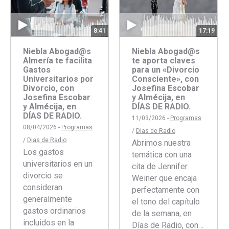
8:41
17:19
Niebla Abogad@s
Niebla Abogad@s
Almería te facilita
te aporta claves
Gastos
para un «Divorcio
Universitarios por
Consciente», con
Divorcio, con
Josefina Escobar
Josefina Escobar
y Almécija, en
y Almécija, en
DÍAS DE RADIO.
DÍAS DE RADIO.
11/03/2026 -
Programas
08/04/2026 -
Programas
/
Dias de Radio
/
Dias de Radio
Abrimos nuestra
Los gastos
temática con una
universitarios en un
cita de Jennifer
divorcio se
Weiner que encaja
consideran
perfectamente con
generalmente
el tono del capítulo
gastos ordinarios
de la semana, en
incluidos en la
Días de Radio, con…