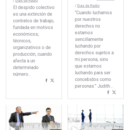
/
Dias de Radio
/
Dias de Radio
El despido colectivo
“Cuando luchamos
es una extinción de
por nuestros
contratos de trabajo,
derechos no
fundada en motivos
estamos
económicos,
sencillamente
técnicos,
luchando por
organizativos o de
derechos sujetos a
producción, cuando
mi persona, sino
afecta a un
que estamos
determinado
luchando para ser
número…
concebidos como
Compartir
Compartir
personas.” Judith…
con
con
Comparti
Compar
Facebook
Twitter
con
con
Faceboo
Twitte