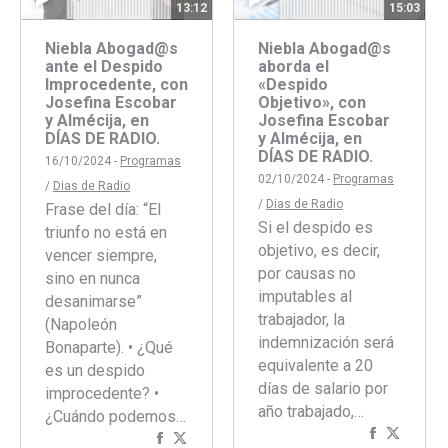
13:12
15:03
Niebla Abogad@s
Niebla Abogad@s
ante el Despido
aborda el
Improcedente, con
«Despido
Josefina Escobar
Objetivo», con
y Almécija, en
Josefina Escobar
DÍAS DE RADIO.
y Almécija, en
DÍAS DE RADIO.
16/10/2024 -
Programas
02/10/2024 -
Programas
/
Dias de Radio
/
Dias de Radio
Frase del día: “El
Si el despido es
triunfo no está en
objetivo, es decir,
vencer siempre,
por causas no
sino en nunca
imputables al
desanimarse”
trabajador, la
(Napoleón
indemnización será
Bonaparte). • ¿Qué
equivalente a 20
es un despido
días de salario por
improcedente? •
año trabajado,…
¿Cuándo podemos…
Comparti
Compar
Compartir
Compartir