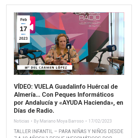
Feb
17
2023
VÍDEO: VUELA Guadalinfo Huércal de
Almería… Con Peques Informáticos
por Andalucía y «AYUDA Hacienda», en
Días de Radio.
Noticias
By
Mariano Moya Barroso
17/02/2023
TALLER INFANTIL – PARA NIÑAS Y NIÑOS DESDE