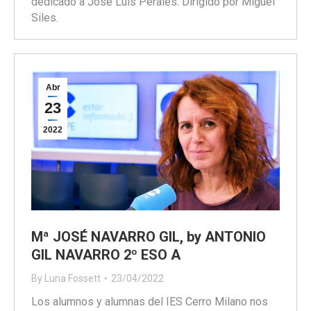
dedicado a José Luis Perales. Dirigido por Miguel
Siles.
Abr
23
2022
Mª JOSÉ NAVARRO GIL, by ANTONIO
GIL NAVARRO 2º ESO A
By
Luna Fossett
23/04/2022
Los alumnos y alumnas del IES Cerro Milano nos