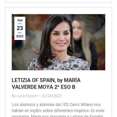
Abr
23
2022
LETIZIA OF SPAIN, by MARÍA
VALVERDE MOYA 2º ESO B
By
Luna Fossett
23/04/2022
Los alumnos y alumnas del IES Cerro Milano nos
hablan en inglés sobre diferentes mujeres. En este
programa, María nos presenta a Letizia de España.