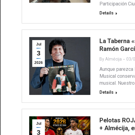
Participación Ci
Details
La Taberna 
Jul
Ramón García
3
By
Almécija
03/
2026
Aunque parezca l
Musical conserva
musical. Nuestr
Details
Pelotas ROJA
Jul
+ Almécija, 
3