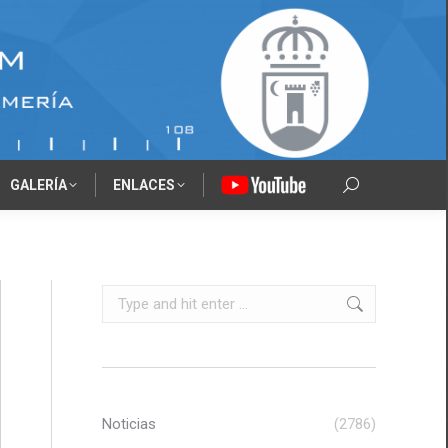
GALERÍA
ENLACES
‎‎‎‏‏‎ ‎
Search:
Search:
Noticias
(2786)