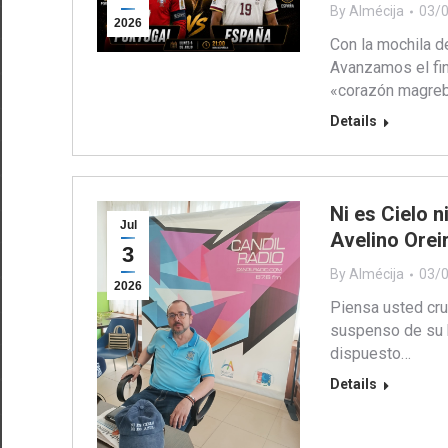
By
Almécija
03/
2026
Con la mochila 
Avanzamos el fin
«corazón magreb
Details
Ni es Cielo 
Jul
Avelino Orei
3
By
Almécija
03/
2026
Piensa usted cru
suspenso de su h
dispuesto…
Details