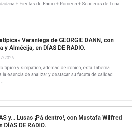
udadana + Fiestas de Barrio + Romería + Senderos de Luna…
«atípica» Veraniega de GEORGIE DANN, con
 y Almécija, en DÍAS DE RADIO.
07/2026
o típico y simpático, además de irónico, esta Taberna
 la esencia de analizar y destacar su faceta de calidad
o…
S y… Lusas ¡Pá dentro!, con Mustafa Wilfred
en DÍAS DE RADIO.