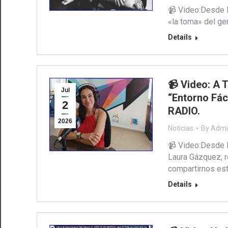
📹 Video:Desde 
«la toma» del ge
Details
📹 Video: A 
Jul
“Entorno Fác
2
RADIO.
2026
Noticias
By
Admi
📹 Video:Desde 
Laura Gázquez, r
compartirnos est
Details