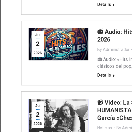
Details
📻 Audio: Hi
Jul
2026
2
By
Administrador
2026
📻 Audio: «Hits I
clásicos del pop
Details
📹 Video: La
Jul
HUMANISTA. 
2
García «Che»
2026
Noticias
By
Admi