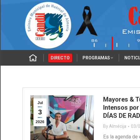
‎‎‎‏‏‎ ‎
DIRECTO
PROGRAMAS
NOTICI
Mayores & 
Jul
Intensos po
3
DÍAS DE RAD
2026
By
Almécija
03/
Es la agenda de 