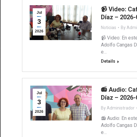
📹 Video: Ca
Jul
Díaz – 2026-
3
Noticias
By
Admi
2026
📹 Video: En est
Adolfo Cangas Dí
e…
Details
📻 Audio: Ca
Jul
Díaz – 2026-
3
By
Administrador
2026
📻 Audio: En est
Adolfo Cangas Dí
e…