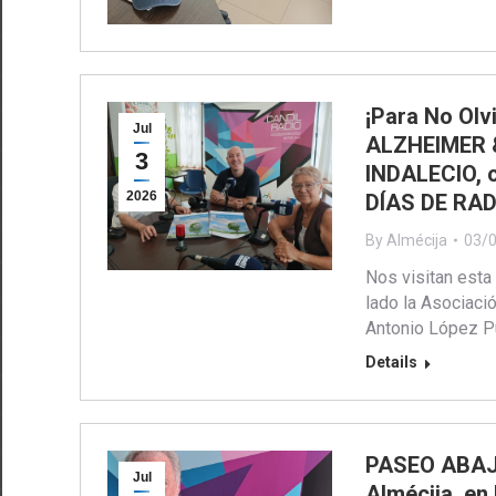
¡Para No Olv
Jul
ALZHEIMER &
3
INDALECIO, c
2026
DÍAS DE RAD
By
Almécija
03/
Nos visitan esta
lado la Asociaci
Antonio López P
Details
PASEO ABAJO…
Jul
Almécija, en