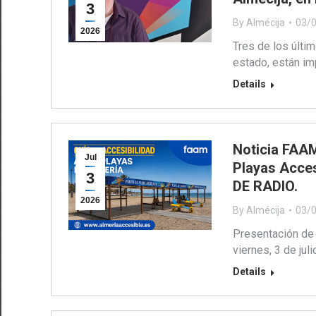
3
By
Almécija
03/
2026
Tres de los últi
estado, están im
Details
Noticia FAAM
Jul
Playas Acces
3
DE RADIO.
2026
By
Almécija
03/
Presentación de l
viernes, 3 de jul
Details