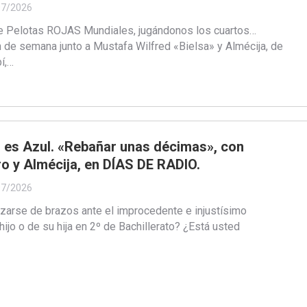
07/2026
de Pelotas ROJAS Mundiales, jugándonos los cuartos…
 de semana junto a Mustafa Wilfred «Bielsa» y Almécija, de
í,…
ni es Azul. «Rebañar unas décimas», con
ro y Almécija, en DÍAS DE RADIO.
07/2026
zarse de brazos ante el improcedente e injustísimo
ijo o de su hija en 2º de Bachillerato? ¿Está usted