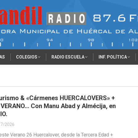
AS
COLEGIOS
RADIO ESCUELA
INF. POLÍTICA
Turismo & «Cármenes HUERCALOVERS» +
r VERANO… Con Manu Abad y Almécija, en
IO.
07/2026
este Verano 26 Huercalover, desde la Tercera Edad +