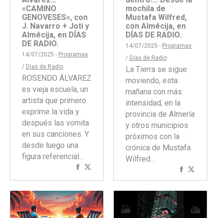
«CAMINO
mochila de
GENOVESES», con
Mustafa Wilfred,
J. Navarro + Joti y
con Almécija, en
Almécija, en DÍAS
DÍAS DE RADIO.
DE RADIO.
14/07/2025 -
Programas
14/07/2025 -
Programas
/
Dias de Radio
/
Dias de Radio
La Tierra se sigue
ROSENDO ÁLVAREZ
moviendo, esta
es vieja escuela, un
mañana con más
artista que primero
intensidad, en la
exprime la vida y
provincia de Almería
después las vomita
y otros municipios
en sus canciones. Y
próximos con la
desde luego una
crónica de Mustafa
figura referencial…
Wilfred…
Compartir
Compartir
Comparti
Compar
con
con
con
con
Facebook
Twitter
Faceboo
Twitte