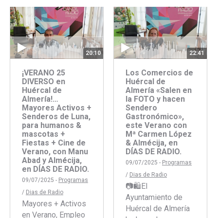
Facebook
Twitter
20:10
22:41
¡VERANO 25
Los Comercios de
DIVERSO en
Huércal de
Huércal de
Almería «Salen en
Almería!…
la FOTO y hacen
Mayores Activos +
Sendero
Senderos de Luna,
Gastronómico»,
para humanos &
este Verano con
mascotas +
Mª Carmen López
Fiestas + Cine de
& Almécija, en
Verano, con Manu
DÍAS DE RADIO.
Abad y Almécija,
09/07/2025 -
Programas
en DÍAS DE RADIO.
/
Dias de Radio
09/07/2025 -
Programas
📷🛍️El
/
Dias de Radio
Ayuntamiento de
Mayores + Activos
Huércal de Almería
en Verano, Empleo