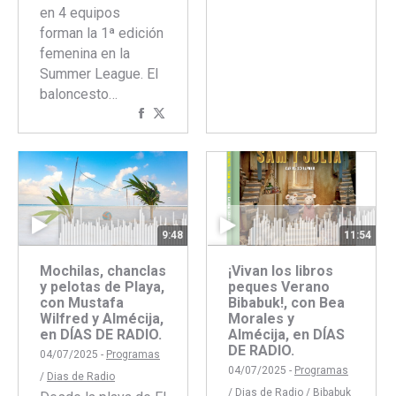
en 4 equipos
Faceboo
Twitte
forman la 1ª edición
femenina en la
Summer League. El
baloncesto…
Compartir
Compartir
con
con
Facebook
Twitter
9:48
11:54
Mochilas, chanclas
¡Vivan los libros
y pelotas de Playa,
peques Verano
con Mustafa
Bibabuk!, con Bea
Wilfred y Almécija,
Morales y
en DÍAS DE RADIO.
Almécija, en DÍAS
DE RADIO.
04/07/2025 -
Programas
04/07/2025 -
Programas
/
Dias de Radio
/
Dias de Radio
/
Bibabuk