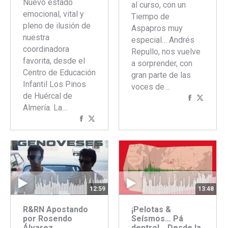
Nuevo estado
al curso, con un
emocional, vital y
Tiempo de
pleno de ilusión de
Aspapros muy
nuestra
especial… Andrés
coordinadora
Repullo, nos vuelve
favorita, desde el
a sorprender, con
Centro de Educación
gran parte de las
Infantil Los Pinos
voces de…
de Huércal de
Comparti
Compar
Almería. La…
con
con
Compartir
Compartir
Faceboo
Twitte
con
con
Facebook
Twitter
12:59
13:48
R&RN Apostando
¡Pelotas &
por Rosendo
Seísmos… Pá
Álvarez…
dentro!… Desde la