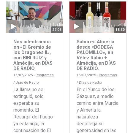
Facebook
Twitter
18:30
27:08
Sabores Almería
Nos adentramos
desde «BODEGA
en «El Gremio de
PALOMILLO», en
los Dragones II»,
Vélez Rubio +
con BIBI RUIZ y
Almécija, en DÍAS
Almécija, en DÍAS
DE RADIO.
DE RADIO.
15/07/2025 -
Programas
16/07/2025 -
Programas
/
Dias de Radio
/
Dias de Radio
En el Yunco de los
La llama no se
Gázquez, a medio
extinguió, solo
camino entre Murcia
esperaba su
y Almería la
momento. El
naturaleza
Resurgir del Fuego
despliega su
ya está aquí, la
generosidad en las
continuación de El