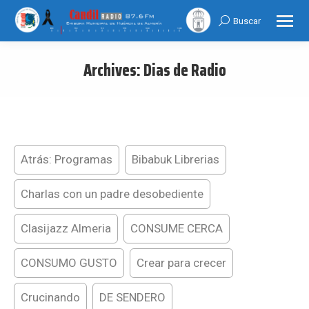
Buscar
Search:
Archives:
Dias de Radio
You are here:
Atrás: Programas
Bibabuk Librerias
Charlas con un padre desobediente
Clasijazz Almeria
CONSUME CERCA
CONSUMO GUSTO
Crear para crecer
Crucinando
DE SENDERO