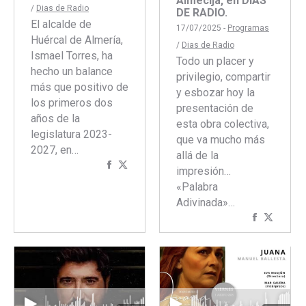
Almécija, en DÍAS
/
Dias de Radio
DE RADIO.
El alcalde de
17/07/2025 -
Programas
Huércal de Almería,
/
Dias de Radio
Ismael Torres, ha
Todo un placer y
hecho un balance
privilegio, compartir
más que positivo de
y esbozar hoy la
los primeros dos
presentación de
años de la
esta obra colectiva,
legislatura 2023-
que va mucho más
2027, en…
allá de la
Compartir
Compartir
impresión…
con
con
«Palabra
Facebook
Twitter
Adivinada»…
Comparti
Compar
con
con
Faceboo
Twitte