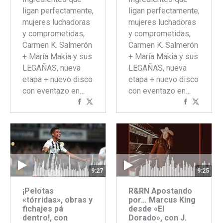
ligan perfectamente,
ligan perfectamente,
mujeres luchadoras
mujeres luchadoras
y comprometidas,
y comprometidas,
Carmen K. Salmerón
Carmen K. Salmerón
+ María Makia y sus
+ María Makia y sus
LEGAÑAS, nueva
LEGAÑAS, nueva
etapa + nuevo disco
etapa + nuevo disco
con eventazo en…
con eventazo en…
Compartir
Compartir
Comparti
Compar
con
con
con
con
Facebook
Twitter
Faceboo
Twitte
9:27
9:25
¡Pelotas
R&RN Apostando
«tórridas», obras y
por… Marcus King
fichajes pá
desde «El
dentro!, con
Dorado», con J.