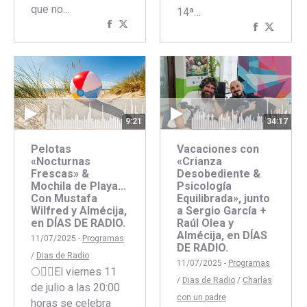
que no…
14ª…
Compartir
Compartir
Comparti
Compar
con
con
con
con
Facebook
Twitter
Faceboo
Twitte
9:21
34:17
Pelotas
Vacaciones con
«Nocturnas
«Crianza
Frescas» &
Desobediente &
Mochila de Playa…
Psicología
Con Mustafa
Equilibrada», junto
Wilfred y Almécija,
a Sergio García +
en DÍAS DE RADIO.
Raúl Olea y
Almécija, en DÍAS
11/07/2025 -
Programas
DE RADIO.
/
Dias de Radio
11/07/2025 -
Programas
🌕🚴‍♂️El viernes 11
/
Dias de Radio
/
Charlas
de julio a las 20:00
con un padre
horas se celebra