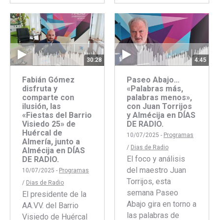
con
con
Facebook
Twitter
Faceboo
Twitte
30:28
4:45
Fabián Gómez
Paseo Abajo…
disfruta y
«Palabras más,
comparte con
palabras menos»,
ilusión, las
con Juan Torrijos
«Fiestas del Barrio
y Almécija en DÍAS
Visiedo 25» de
DE RADIO.
Huércal de
10/07/2025 -
Programas
Almería, junto a
/
Dias de Radio
Almécija en DÍAS
El foco y análisis
DE RADIO.
del maestro Juan
10/07/2025 -
Programas
Torrijos, esta
/
Dias de Radio
semana Paseo
El presidente de la
Abajo gira en torno a
AA.VV. del Barrio
las palabras de
Visiedo de Huércal