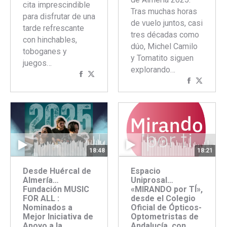
cita imprescindible
Tras muchas horas
para disfrutar de una
de vuelo juntos, casi
tarde refrescante
tres décadas como
con hinchables,
dúo, Michel Camilo
toboganes y
y Tomatito siguen
juegos…
explorando…
Compartir
Compartir
Comparti
Compar
con
con
con
con
Facebook
Twitter
Faceboo
Twitte
18:48
18:21
Desde Huércal de
Espacio
Almería…
Uniprosal…
Fundación MUSIC
«MIRANDO por TÍ»,
FOR ALL :
desde el Colegio
Nominados a
Oficial de Ópticos-
Mejor Iniciativa de
Optometristas de
Apoyo a la
Andalucía, con