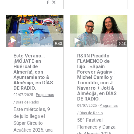
Compartir
Compartir
con
con
Facebook
Twitter
9:43
9:43
Este Verano…
R&RN Picadito
¡MÓJATE en
FLAMENCO de
Huércal de
lujo… «Spain
Almería!, con
Forever Again» :
Ayuntamiento &
Michel Camilo y
Almécija, en DÍAS
Tomatito, con J.
DE RADIO.
Navarro + Joti &
Almécija, en DÍAS
09/07/2025 -
Programas
DE RADIO.
/
Dias de Radio
09/07/2025 -
Programas
Este miércoles, 9
/
Dias de Radio
de julio llega el
58º Festival
Súper Circuito
Flamenco y Danza
Acuático 2025, una
de Almería 2025.