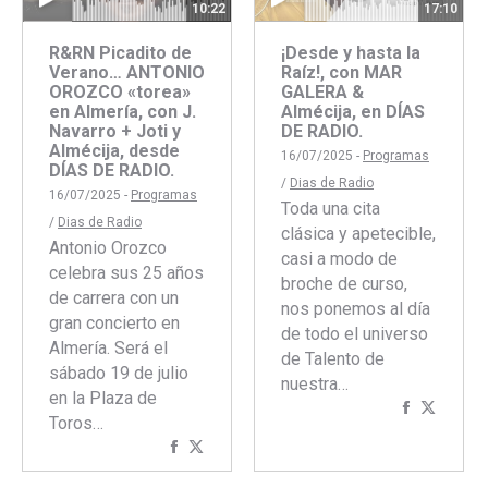
10:22
17:10
R&RN Picadito de
¡Desde y hasta la
Verano… ANTONIO
Raíz!, con MAR
OROZCO «torea»
GALERA &
en Almería, con J.
Almécija, en DÍAS
Navarro + Joti y
DE RADIO.
Almécija, desde
16/07/2025 -
Programas
DÍAS DE RADIO.
/
Dias de Radio
16/07/2025 -
Programas
Toda una cita
/
Dias de Radio
clásica y apetecible,
Antonio Orozco
casi a modo de
celebra sus 25 años
broche de curso,
de carrera con un
nos ponemos al día
gran concierto en
de todo el universo
Almería. Será el
de Talento de
sábado 19 de julio
nuestra…
en la Plaza de
Comparti
Compar
Toros…
con
con
Compartir
Compartir
Faceboo
Twitte
con
con