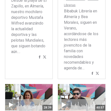
Desde la playa de El
Librerias
Zapillo, en Almería,
Bibabuk Librería en
nuestro mochilero
Almería y Bea
deportivo Mustafa
Morales, siguen en
Wilfred avanzándo
Verano,
la actualidad
acordándose de los
deportiva y las
lectores más
pelotas Mundiales,
jovencitos de la
que siguen botando
familia con
aún.…
novedades
Compartir
Compartir
recomendables y
con
con
agenda de…
Facebook
Twitter
Comparti
Compar
con
con
Faceboo
Twitte
28:39
40:57