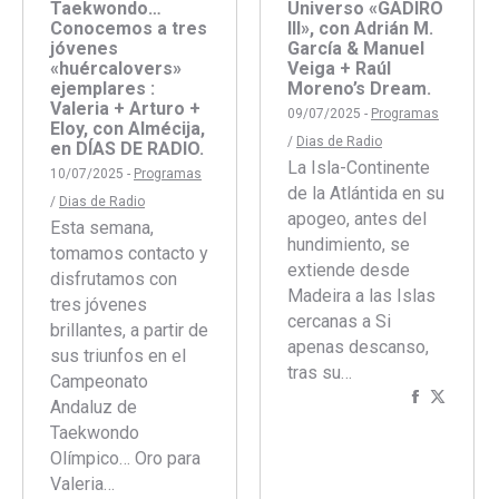
Taekwondo…
Universo «GADIRO
Conocemos a tres
III», con Adrián M.
jóvenes
García & Manuel
«huércalovers»
Veiga + Raúl
ejemplares :
Moreno’s Dream.
Valeria + Arturo +
09/07/2025 -
Programas
Eloy, con Almécija,
/
Dias de Radio
en DÍAS DE RADIO.
La Isla-Continente
10/07/2025 -
Programas
de la Atlántida en su
/
Dias de Radio
apogeo, antes del
Esta semana,
hundimiento, se
tomamos contacto y
extiende desde
disfrutamos con
Madeira a las Islas
tres jóvenes
cercanas a Si
brillantes, a partir de
apenas descanso,
sus triunfos en el
tras su…
Campeonato
Comparti
Compar
Andaluz de
con
con
Taekwondo
Faceboo
Twitte
Olímpico… Oro para
Valeria…