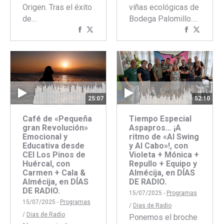
viñas ecológicas de
Origen. Tras el éxito
Bodega Palomillo.…
de…
Comparti
Compar
Compartir
Compartir
con
con
con
con
Faceboo
Twitte
Facebook
Twitter
25:07
52:10
Café de «Pequeña
Tiempo Especial
gran Revolución»
Aspapros… ¡A
Emocional y
ritmo de «Al Swing
Educativa desde
y Al Cabo»!, con
CEI Los Pinos de
Violeta + Mónica +
Huércal, con
Repullo + Equipo y
Carmen + Cala &
Almécija, en DÍAS
Almécija, en DÍAS
DE RADIO.
DE RADIO.
15/07/2025 -
Programas
15/07/2025 -
Programas
/
Dias de Radio
/
Dias de Radio
Ponemos el broche