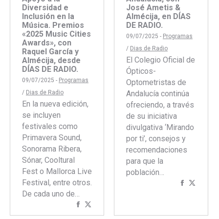
Diversidad e
José Ametis &
Inclusión en la
Almécija, en DÍAS
Música. Premios
DE RADIO.
«2025 Music Cities
09/07/2025 -
Programas
Awards», con
/
Dias de Radio
Raquel García y
El Colegio Oficial de
Almécija, desde
DÍAS DE RADIO.
Ópticos-
09/07/2025 -
Programas
Optometristas de
/
Dias de Radio
Andalucía continúa
En la nueva edición,
ofreciendo, a través
se incluyen
de su iniciativa
festivales como
divulgativa ‘Mirando
Primavera Sound,
por ti’, consejos y
Sonorama Ribera,
recomendaciones
Sónar, Cooltural
para que la
Fest o Mallorca Live
población…
Festival, entre otros.
Comparti
Compar
De cada uno de…
con
con
Compartir
Compartir
Faceboo
Twitte
con
con