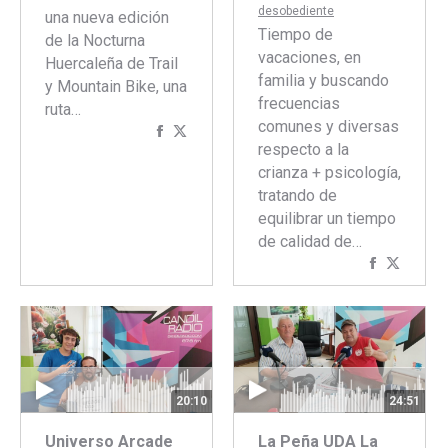
desobediente
una nueva edición
Tiempo de
de la Nocturna
vacaciones, en
Huercaleña de Trail
familia y buscando
y Mountain Bike, una
frecuencias
ruta…
comunes y diversas
Compartir
Compartir
respecto a la
con
con
crianza + psicología,
Facebook
Twitter
tratando de
equilibrar un tiempo
de calidad de…
Comparti
Compar
con
con
Faceboo
Twitte
20:10
24:51
Universo Arcade
La Peña UDA La