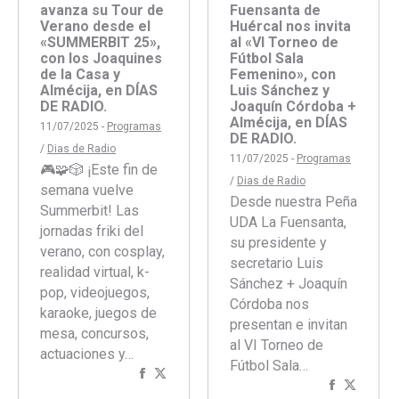
avanza su Tour de
Fuensanta de
Verano desde el
Huércal nos invita
«SUMMERBIT 25»,
al «VI Torneo de
con los Joaquines
Fútbol Sala
de la Casa y
Femenino», con
Almécija, en DÍAS
Luis Sánchez y
DE RADIO.
Joaquín Córdoba +
Almécija, en DÍAS
11/07/2025 -
Programas
DE RADIO.
/
Dias de Radio
11/07/2025 -
Programas
🎮🧩🎲 ¡Este fin de
/
Dias de Radio
semana vuelve
Desde nuestra Peña
Summerbit! Las
UDA La Fuensanta,
jornadas friki del
su presidente y
verano, con cosplay,
secretario Luis
realidad virtual, k-
Sánchez + Joaquín
pop, videojuegos,
Córdoba nos
karaoke, juegos de
presentan e invitan
mesa, concursos,
al VI Torneo de
actuaciones y…
Fútbol Sala…
Compartir
Compartir
Comparti
Compar
con
con