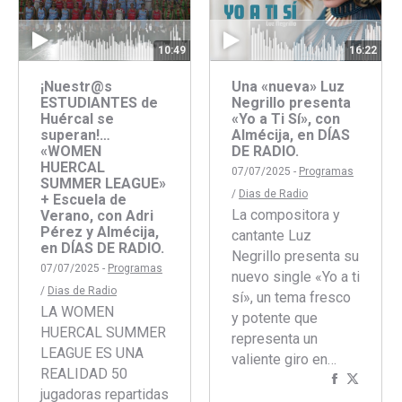
10:49
16:22
¡Nuestr@s
Una «nueva» Luz
ESTUDIANTES de
Negrillo presenta
Huércal se
«Yo a Ti Sí», con
superan!…
Almécija, en DÍAS
«WOMEN
DE RADIO.
HUERCAL
07/07/2025 -
Programas
SUMMER LEAGUE»
/
Dias de Radio
+ Escuela de
La compositora y
Verano, con Adri
Pérez y Almécija,
cantante Luz
en DÍAS DE RADIO.
Negrillo presenta su
07/07/2025 -
Programas
nuevo single «Yo a ti
/
Dias de Radio
sí», un tema fresco
LA WOMEN
y potente que
HUERCAL SUMMER
representa un
LEAGUE ES UNA
valiente giro en…
REALIDAD 50
Comparti
Compar
jugadoras repartidas
con
con