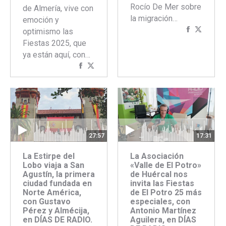
Rocío De Mer sobre
de Almería, vive con
la migración…
emoción y
Comparti
Compar
optimismo las
con
con
Fiestas 2025, que
Faceboo
Twitte
ya están aquí, con…
Compartir
Compartir
con
con
Facebook
Twitter
27:57
17:31
La Estirpe del
La Asociación
Lobo viaja a San
«Valle de El Potro»
Agustín, la primera
de Huércal nos
ciudad fundada en
invita las Fiestas
Norte América,
de El Potro 25 más
con Gustavo
especiales, con
Pérez y Almécija,
Antonio Martínez
en DÍAS DE RADIO.
Aguilera, en DÍAS