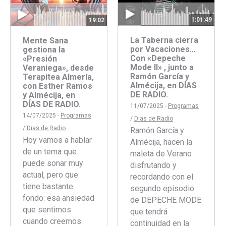
1:01:49
19:02
La Taberna cierra
Mente Sana
por Vacaciones…
gestiona la
Con «Depeche
«Presión
Mode II» , junto a
Veraniega», desde
Ramón García y
Terapitea Almería,
Almécija, en DÍAS
con Esther Ramos
DE RADIO.
y Almécija, en
DÍAS DE RADIO.
11/07/2025 -
Programas
14/07/2025 -
Programas
/
Dias de Radio
/
Dias de Radio
Ramón García y
Hoy vamos a hablar
Almécija, hacen la
de un tema que
maleta de Verano
puede sonar muy
disfrutando y
actual, pero que
recordando con el
tiene bastante
segundo episodio
fondo: esa ansiedad
de DEPECHE MODE
que sentimos
que tendrá
cuando creemos
continuidad en la