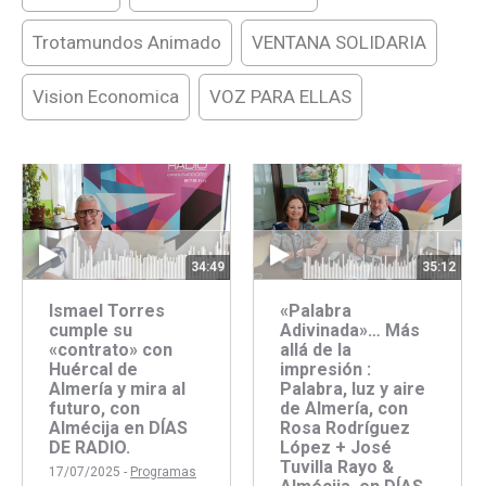
Trotamundos Animado
VENTANA SOLIDARIA
Vision Economica
VOZ PARA ELLAS
34:49
35:12
Ismael Torres
«Palabra
cumple su
Adivinada»… Más
«contrato» con
allá de la
Huércal de
impresión :
Almería y mira al
Palabra, luz y aire
futuro, con
de Almería, con
Almécija en DÍAS
Rosa Rodríguez
DE RADIO.
López + José
Tuvilla Rayo &
17/07/2025 -
Programas