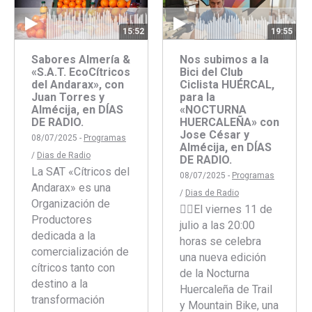
15:52
19:55
Sabores Almería &
Nos subimos a la
«S.A.T. EcoCítricos
Bici del Club
del Andarax», con
Ciclista HUÉRCAL,
Juan Torres y
para la
Almécija, en DÍAS
«NOCTURNA
DE RADIO.
HUERCALEÑA» con
Jose César y
08/07/2025 -
Programas
Almécija, en DÍAS
/
Dias de Radio
DE RADIO.
La SAT «Cítricos del
08/07/2025 -
Programas
Andarax» es una
/
Dias de Radio
Organización de
🚴‍♂️El viernes 11 de
Productores
julio a las 20:00
dedicada a la
horas se celebra
comercialización de
una nueva edición
cítricos tanto con
de la Nocturna
destino a la
Huercaleña de Trail
transformación
y Mountain Bike, una