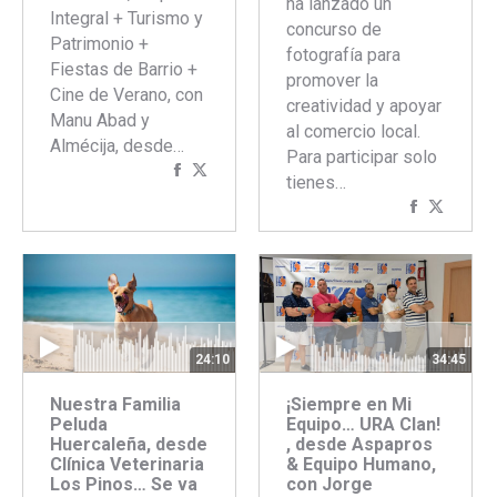
ha lanzado un
Integral + Turismo y
concurso de
Patrimonio +
fotografía para
Fiestas de Barrio +
promover la
Cine de Verano, con
creatividad y apoyar
Manu Abad y
al comercio local.
Almécija, desde…
Para participar solo
Compartir
Compartir
tienes…
con
con
Comparti
Compar
Facebook
Twitter
con
con
Faceboo
Twitte
24:10
34:45
Nuestra Familia
¡Siempre en Mi
Peluda
Equipo… URA Clan!
Huercaleña, desde
, desde Aspapros
Clínica Veterinaria
& Equipo Humano,
Los Pinos… Se va
con Jorge