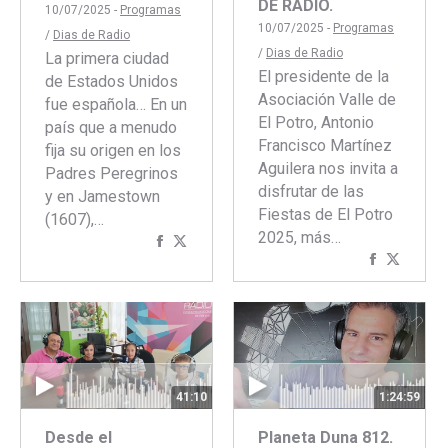
DE RADIO.
10/07/2025 -
Programas
10/07/2025 -
Programas
/
Dias de Radio
/
Dias de Radio
La primera ciudad
El presidente de la
de Estados Unidos
Asociación Valle de
fue española… En un
El Potro, Antonio
país que a menudo
Francisco Martínez
fija su origen en los
Aguilera nos invita a
Padres Peregrinos
disfrutar de las
y en Jamestown
Fiestas de El Potro
(1607),…
2025, más…
Compartir
Compartir
Comparti
Compar
con
con
con
con
Facebook
Twitter
Faceboo
Twitte
41:10
1:24:59
Desde el
Planeta Duna 812.