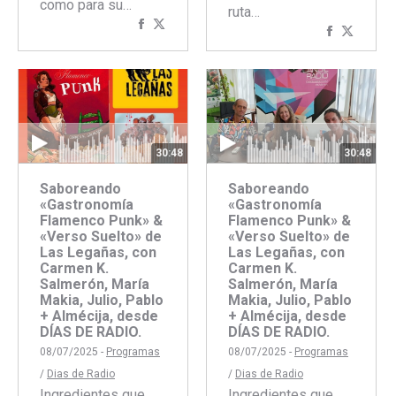
como para su…
ruta…
Compartir
Compartir
Comparti
Compar
con
con
con
con
Facebook
Twitter
Faceboo
Twitte
30:48
30:48
Saboreando
Saboreando
«Gastronomía
«Gastronomía
Flamenco Punk» &
Flamenco Punk» &
«Verso Suelto» de
«Verso Suelto» de
Las Legañas, con
Las Legañas, con
Carmen K.
Carmen K.
Salmerón, María
Salmerón, María
Makia, Julio, Pablo
Makia, Julio, Pablo
+ Almécija, desde
+ Almécija, desde
DÍAS DE RADIO.
DÍAS DE RADIO.
08/07/2025 -
Programas
08/07/2025 -
Programas
/
Dias de Radio
/
Dias de Radio
Ingredientes que
Ingredientes que