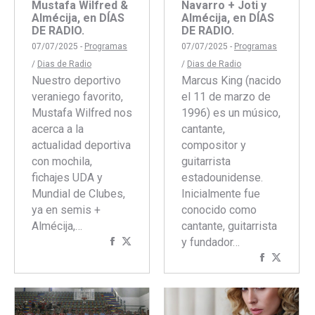
Mustafa Wilfred &
Navarro + Joti y
Almécija, en DÍAS
Almécija, en DÍAS
DE RADIO.
DE RADIO.
07/07/2025 -
Programas
07/07/2025 -
Programas
/
Dias de Radio
/
Dias de Radio
Nuestro deportivo
Marcus King (nacido
veraniego favorito,
el 11 de marzo de
Mustafa Wilfred nos
1996) es un músico,
acerca a la
cantante,
actualidad deportiva
compositor y
con mochila,
guitarrista
fichajes UDA y
estadounidense.
Mundial de Clubes,
Inicialmente fue
ya en semis +
conocido como
Almécija,…
cantante, guitarrista
Compartir
Compartir
y fundador…
con
con
Comparti
Compar
Facebook
Twitter
con
con
Faceboo
Twitte