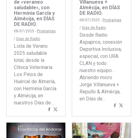
de «veraneo
Villanueva +
saludable», con
Almécija, en DÍAS
Herminia García y
DE RADIO.
Almécija, en DÍAS
08/07/2025 -
Programas
DE RADIO.
/
Dias de Radio
08/07/2025 -
Programas
Desde Radio
/
Dias de Radio
Aspapros, conexión
Lista de Verano
Deportiva Inclusiva,
2025 saludable
especial, con URA
total, desde la
CLAN y todo
Clínica Veterinaria
nuestro equipo…
Los Pinos de
Abriendo micro
Huércal de Almería,
Jorge Villanueva +
con Herminia García
Repullo & Almécija,
y Almécija, en
en Días de…
nuestros Días de…
Comparti
Compar
Compartir
Compartir
con
con
con
con
Faceboo
Twitte
Facebook
Twitter