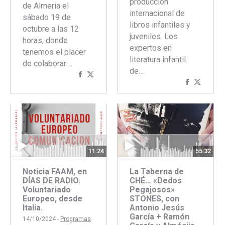
producción
de Almería el
internacional de
sábado 19 de
libros infantiles y
octubre a las 12
juveniles. Los
horas, donde
expertos en
tenemos el placer
literatura infantil
de colaborar.…
de…
Compartir
Compartir
Comparti
Compar
con
con
con
con
Facebook
Twitter
Faceboo
Twitte
11:24
55:32
Noticia FAAM, en
La Taberna de
DÍAS DE RADIO.
CHÉ… «Dedos
Voluntariado
Pegajosos»
Europeo, desde
STONES, con
Italia.
Antonio Jesús
García + Ramón
14/10/2024 -
Programas