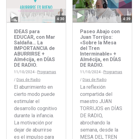
4:30
4:39
IDEAS para
Paseo Abajo con
EDUCAR, con Mar
Juan Torrijos:
Saldaña… La
«Sobre la Mesa
IMPORTANCIA de
del Tren
ABURRIRSE +
Interminable» +
Almécija, en DÍAS
Almécija, en DÍAS
DE RADIO.
DE RADIO.
11/10/2024 -
Programas
11/10/2024 -
Programas
/
Dias de Radio
/
Dias de Radio
El aburrimiento en
La reflexión
cierto modo puede
compartida del
estimular el
maestro JUAN
desarrollo cognitivo
TORRIJOS en DÍAS
durante la infancia.
DE RADIO,
La motivación por
abrochando la
dejar de aburrirse
semana, desde la
es el impulso para
MESA DEL TREN