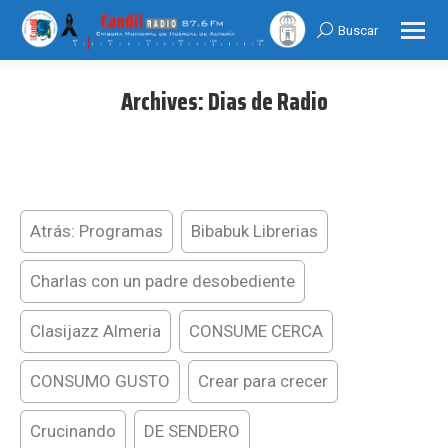
Buscar
Search:
Archives:
Dias de Radio
You are here:
Atrás: Programas
Bibabuk Librerias
Charlas con un padre desobediente
Clasijazz Almeria
CONSUME CERCA
CONSUMO GUSTO
Crear para crecer
Crucinando
DE SENDERO