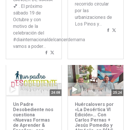
recorrido circular
💕 . El próximo
por las
sábado 19 de
urbanizaciones de
Octubre y con
Los Pinos y…
motivo de la
Comparti
Compar
celebración del
con
con
#diainternacionaldelcancerdemama
Faceboo
Twitte
vamos a poder…
Compartir
Compartir
con
con
Facebook
Twitter
24:08
25:24
Un Padre
Huércalovers por
Desobediente nos
«La Desértica VI
cuestiona
Edición»… Con
«Nuevas Formas
Carlos Pernas +
de Aprender &
Jesús Pomedio y