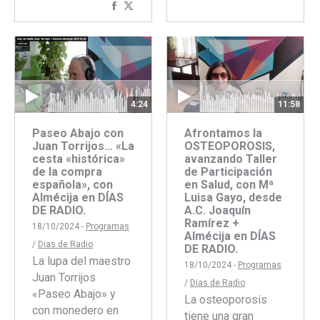
Compartir
Compartir
con
con
Facebook
Twitter
4:24
11:58
Paseo Abajo con
Afrontamos la
Juan Torrijos… «La
OSTEOPOROSIS,
cesta «histórica»
avanzando Taller
de la compra
de Participación
española», con
en Salud, con Mª
Almécija en DÍAS
Luisa Gayo, desde
DE RADIO.
A.C. Joaquín
Ramírez +
18/10/2024 -
Programas
Almécija en DÍAS
/
Dias de Radio
DE RADIO.
La lupa del maestro
18/10/2024 -
Programas
Juan Torrijos
/
Dias de Radio
«Paseo Abajo» y
La osteoporosis
con monedero en
tiene una gran