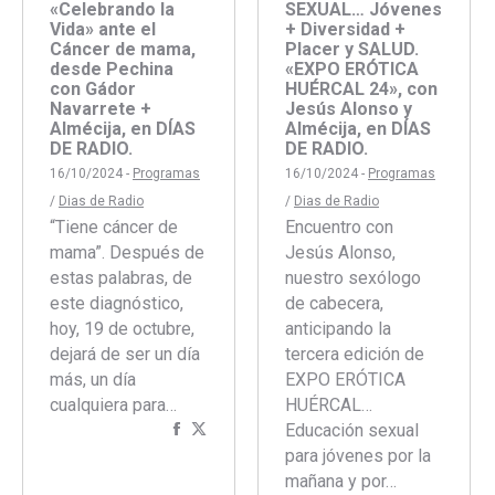
«Celebrando la
SEXUAL… Jóvenes
Vida» ante el
+ Diversidad +
Cáncer de mama,
Placer y SALUD.
desde Pechina
«EXPO ERÓTICA
con Gádor
HUÉRCAL 24», con
Navarrete +
Jesús Alonso y
Almécija, en DÍAS
Almécija, en DÍAS
DE RADIO.
DE RADIO.
16/10/2024 -
Programas
16/10/2024 -
Programas
/
Dias de Radio
/
Dias de Radio
“Tiene cáncer de
Encuentro con
mama”. Después de
Jesús Alonso,
estas palabras, de
nuestro sexólogo
este diagnóstico,
de cabecera,
hoy, 19 de octubre,
anticipando la
dejará de ser un día
tercera edición de
más, un día
EXPO ERÓTICA
cualquiera para…
HUÉRCAL…
Compartir
Compartir
Educación sexual
con
con
para jóvenes por la
Facebook
Twitter
mañana y por…