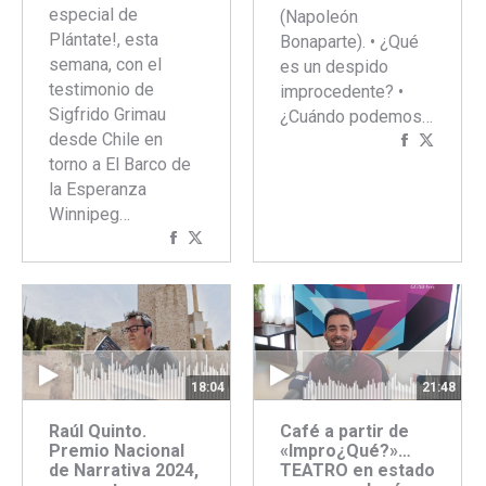
especial de
(Napoleón
Plántate!, esta
Bonaparte). • ¿Qué
semana, con el
es un despido
testimonio de
improcedente? •
Sigfrido Grimau
¿Cuándo podemos…
desde Chile en
Comparti
Compar
torno a El Barco de
con
con
la Esperanza
Faceboo
Twitte
Winnipeg…
Compartir
Compartir
con
con
Facebook
Twitter
18:04
21:48
Raúl Quinto.
Café a partir de
Premio Nacional
«Impro¿Qué?»…
de Narrativa 2024,
TEATRO en estado