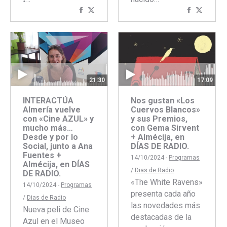
Compartir
Compartir
Comparti
Compar
con
con
con
con
Facebook
Twitter
Faceboo
Twitte
21:30
17:09
INTERACTÚA
Nos gustan «Los
Almería vuelve
Cuervos Blancos»
con «Cine AZUL» y
y sus Premios,
mucho más…
con Gema Sirvent
Desde y por lo
+ Almécija, en
Social, junto a Ana
DÍAS DE RADIO.
Fuentes +
14/10/2024 -
Programas
Almécija, en DÍAS
/
Dias de Radio
DE RADIO.
«The White Ravens»
14/10/2024 -
Programas
presenta cada año
/
Dias de Radio
las novedades más
Nueva peli de Cine
destacadas de la
Azul en el Museo