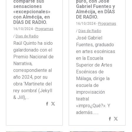
comparte sus
puro, con José
sensaciones
Gabriel Fuentes y
«excepcionales»
Almécija, en DÍAS
con Almécija, en
DE RADIO.
DÍAS DE RADIO.
16/10/2024 -
Programas
16/10/2024 -
Programas
/
Dias de Radio
/
Dias de Radio
José Gabriel
Raúl Quinto ha sido
Fuentes, graduado
galardonado con el
en artes escénicas
Premio Nacional de
en la Escuela
Narrativa,
Superior de Artes
correspondiente al
Escénicas de
año 2024, por su
Málaga, dirige la
obra ‘Martinete del
escuela de
rey sombra’ (Jekyll
improvisación
& Jill),…
teatral
Compartir
Compartir
«impro¿Qué?». Y
con
con
además……
Facebook
Twitter
Comparti
Compar
con
con