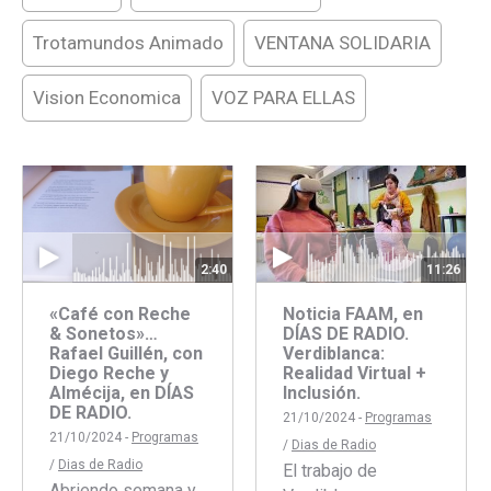
Trotamundos Animado
VENTANA SOLIDARIA
Vision Economica
VOZ PARA ELLAS
11:26
2:40
Noticia FAAM, en
«Café con Reche
DÍAS DE RADIO.
& Sonetos»…
Verdiblanca:
Rafael Guillén, con
Realidad Virtual +
Diego Reche y
Inclusión.
Almécija, en DÍAS
DE RADIO.
21/10/2024 -
Programas
21/10/2024 -
Programas
/
Dias de Radio
/
Dias de Radio
El trabajo de
Abriendo semana y