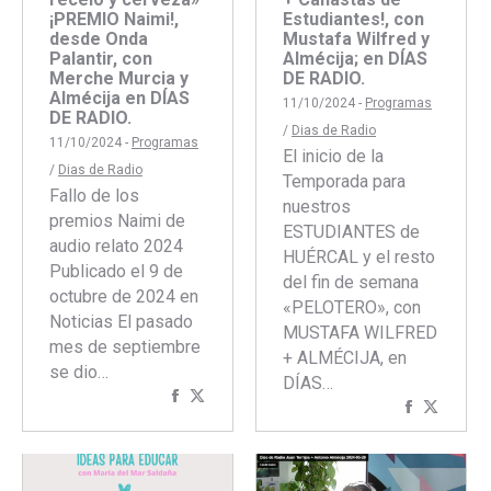
¡PREMIO Naimi!,
Estudiantes!, con
desde Onda
Mustafa Wilfred y
Palantir, con
Almécija; en DÍAS
Merche Murcia y
DE RADIO.
Almécija en DÍAS
11/10/2024 -
Programas
DE RADIO.
/
Dias de Radio
11/10/2024 -
Programas
El inicio de la
/
Dias de Radio
Temporada para
Fallo de los
nuestros
premios Naimi de
ESTUDIANTES de
audio relato 2024
HUÉRCAL y el resto
Publicado el 9 de
del fin de semana
octubre de 2024 en
«PELOTERO», con
Noticias El pasado
MUSTAFA WILFRED
mes de septiembre
+ ALMÉCIJA, en
se dio…
DÍAS…
Compartir
Compartir
Comparti
Compar
con
con
con
con
Facebook
Twitter
Faceboo
Twitte