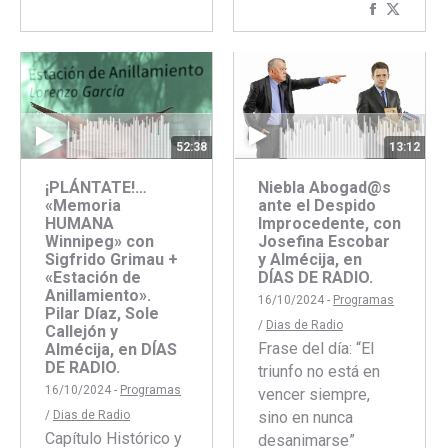
Comparti
Compar
con
con
Faceboo
Twitte
52:38
13:12
¡PLÁNTATE!…
Niebla Abogad@s
«Memoria
ante el Despido
HUMANA
Improcedente, con
Winnipeg» con
Josefina Escobar
Sigfrido Grimau +
y Almécija, en
«Estación de
DÍAS DE RADIO.
Anillamiento».
16/10/2024 -
Programas
Pilar Díaz, Sole
/
Dias de Radio
Callejón y
Frase del día: “El
Almécija, en DÍAS
DE RADIO.
triunfo no está en
16/10/2024 -
Programas
vencer siempre,
/
Dias de Radio
sino en nunca
Capítulo Histórico y
desanimarse”