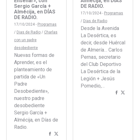
Enseñar», con
Almécija, en DÍAS
Sergio García +
DE RADIO.
Almécija, en DÍAS
17/10/2024 -
Programas
DE RADIO.
/
Dias de Radio
17/10/2024 -
Programas
Desde la Avenida
/
Dias de Radio
/
Charlas
La Desértica, es
con un padre
decir, desde Huércal
desobediente
de Almería… Carlos
Nuevas formas de
Pernas, secretario
Aprender, es el
del Club Deportivo
planteamiento de
La Desértica de la
partida de «Un
Legión + Jesús
Padre
Pomedio,…
Desobediente»,
Comparti
Compar
nuestro padre
con
con
desobediente
Faceboo
Twitte
Sergio García +
Almécija, en Días de
Radio.
Compartir
Compartir