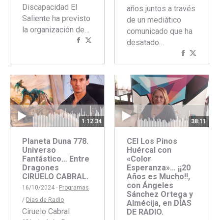
Discapacidad El
años juntos a través
Saliente ha previsto
de un mediático
la organización de…
comunicado que ha
Compartir
Compartir
desatado…
con
con
Comparti
Compar
Facebook
Twitter
con
con
Faceboo
Twitte
38:11
1:12:34
CEI Los Pinos
Planeta Duna 778.
Huércal con
Universo
«Color
Fantástico… Entre
Esperanza»… ¡¡20
Dragones
Años es Mucho!!,
CIRUELO CABRAL.
con Ángeles
16/10/2024 -
Programas
Sánchez Ortega y
/
Dias de Radio
Almécija, en DÍAS
Ciruelo Cabral
DE RADIO.