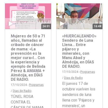
Facebook
Twitter
Faceboo
Twitte
24:01
16:48
Mujeres de 50 a 71
«HUERCALEANDO»
años, llamadas al
Sendero de Luna
cribado de cáncer
Llena… Entre
de mama: «La
pájaros y
prevención es la
minerales, con
mejor cura»l… Con
Manu Abad y
la experiencia y
Almécija, en DÍAS
ejemplo de Belinda
DE RADIO.
Pérez & AMAMA +
17/10/2024 -
Programas
Almécija, en DÍAS
/
Dias de Radio
DE RADIO.
El jueves 17 de
17/10/2024 -
Programas
octubre vuelven los
/
Dias de Radio
senderos de luna
TÚNEL ROSA
llena con ‘Pájaros y
CONTRA EL
minerales’, un
CÁNCER DE MAMA