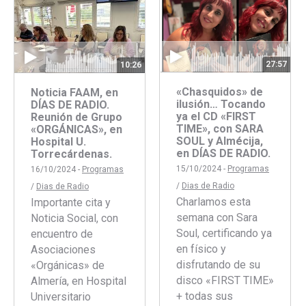
Faceboo
Twitte
27:57
10:26
«Chasquidos» de
Noticia FAAM, en
ilusión… Tocando
DÍAS DE RADIO.
ya el CD «FIRST
Reunión de Grupo
TIME», con SARA
«ORGÁNICAS», en
SOUL y Almécija,
Hospital U.
en DÍAS DE RADIO.
Torrecárdenas.
15/10/2024 -
Programas
16/10/2024 -
Programas
/
Dias de Radio
/
Dias de Radio
Charlamos esta
Importante cita y
semana con Sara
Noticia Social, con
Soul, certificando ya
encuentro de
en físico y
Asociaciones
disfrutando de su
«Orgánicas» de
disco «FIRST TIME»
Almería, en Hospital
+ todas sus
Universitario