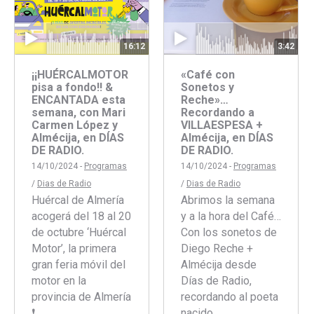
16:12
3:42
¡¡HUÉRCALMOTOR
«Café con
pisa a fondo!! &
Sonetos y
ENCANTADA esta
Reche»…
semana, con Mari
Recordando a
Carmen López y
VILLAESPESA +
Almécija, en DÍAS
Almécija, en DÍAS
DE RADIO.
DE RADIO.
14/10/2024 -
Programas
14/10/2024 -
Programas
/
Dias de Radio
/
Dias de Radio
Huércal de Almería
Abrimos la semana
acogerá del 18 al 20
y a la hora del Café…
de octubre ‘Huércal
Con los sonetos de
Motor’, la primera
Diego Reche +
gran feria móvil del
Almécija desde
motor en la
Días de Radio,
provincia de Almería
recordando al poeta
❗️…
nacido…