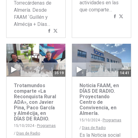
actividades en las
Torrecárdenas de
que comparte…
Almería. Desde
Comparti
Compar
FAAM `Guillén y
con
con
Almécija + Días…
Faceboo
Twitte
Compartir
Compartir
con
con
Facebook
Twitter
35:19
14:41
Trotamundos
Noticia FAAM, en
comparte «La
DÍAS DE RADIO.
Reconquista Rural
Proyectando
ADA», con Javier
Centro de
Pina, Paco García
Convivencia, en
y Almécija, en
Almería.
DÍAS DE RADIO.
15/10/2024 -
Programas
15/10/2024 -
Programas
/
Dias de Radio
/
Dias de Radio
Es la Noticia social