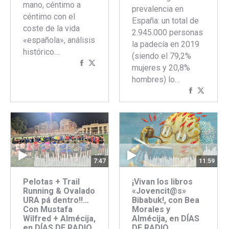
mano, céntimo a
prevalencia en
céntimo con el
España: un total de
coste de la vida
2.945.000 personas
«española», análisis
la padecía en 2019
histórico…
(siendo el 79,2%
Compartir
Compartir
mujeres y 20,8%
con
con
hombres) lo…
Facebook
Twitter
Comparti
Compar
con
con
Faceboo
Twitte
7:47
11:59
Pelotas + Trail
¡Vivan los libros
Running & Ovalado
«Jovencit@s»
URA pá dentro!!…
Bibabuk!, con Bea
Con Mustafa
Morales y
Wilfred + Almécija,
Almécija, en DÍAS
en DÍAS DE RADIO.
DE RADIO.