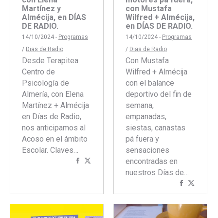
Martínez y
con Mustafa
Almécija, en DÍAS
Wilfred + Almécija,
DE RADIO.
en DÍAS DE RADIO.
14/10/2024 -
Programas
14/10/2024 -
Programas
/
Dias de Radio
/
Dias de Radio
Desde Terapitea
Con Mustafa
Centro de
Wilfred + Almécija
Psicología de
con el balance
Almería, con Elena
deportivo del fin de
Martínez + Almécija
semana,
en Días de Radio,
empanadas,
nos anticipamos al
siestas, canastas
Acoso en el ámbito
pá fuera y
Escolar. Claves…
sensaciones
Compartir
Compartir
encontradas en
con
con
nuestros Días de…
Facebook
Twitter
Comparti
Compar
con
con
Faceboo
Twitte