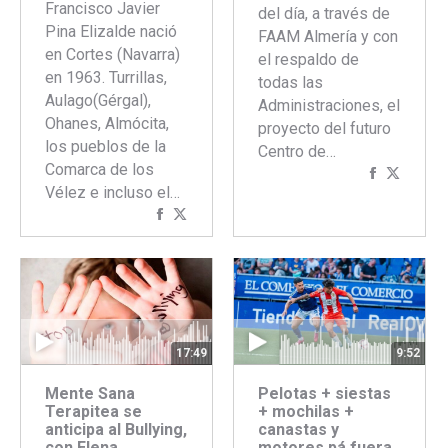
Francisco Javier
del día, a través de
Pina Elizalde nació
FAAM Almería y con
en Cortes (Navarra)
el respaldo de
en 1963. Turrillas,
todas las
Aulago(Gérgal),
Administraciones, el
Ohanes, Almócita,
proyecto del futuro
los pueblos de la
Centro de…
Comarca de los
Comparti
Compar
Vélez e incluso el…
con
con
Compartir
Compartir
Faceboo
Twitte
con
con
Facebook
Twitter
17:49
9:52
Mente Sana
Pelotas + siestas
Terapitea se
+ mochilas +
anticipa al Bullying,
canastas y
con Elena
motores pá fuera,