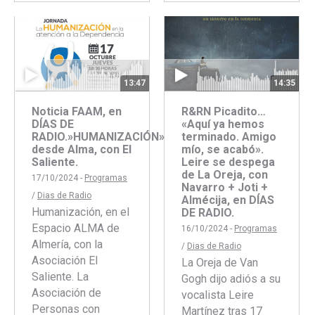
con
con
Facebook
Twitter
13:47
14:35
Noticia FAAM, en
R&RN Picadito…
DÍAS DE
«Aquí ya hemos
RADIO.»HUMANIZACIÓN»
terminado. Amigo
desde Alma, con El
mío, se acabó».
Saliente.
Leire se despega
de La Oreja, con
17/10/2024 -
Programas
Navarro + Joti +
/
Dias de Radio
Almécija, en DÍAS
Humanización, en el
DE RADIO.
Espacio ALMA de
16/10/2024 -
Programas
Almería, con la
/
Dias de Radio
Asociación El
La Oreja de Van
Saliente. La
Gogh dijo adiós a su
Asociación de
vocalista Leire
Personas con
Martínez tras 17