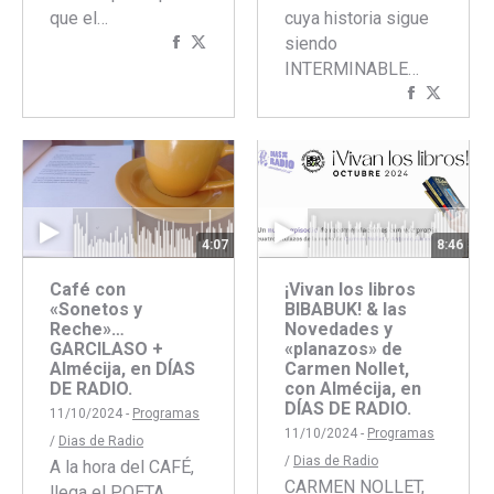
que el…
cuya historia sigue
Compartir
Compartir
siendo
con
con
INTERMINABLE…
Facebook
Twitter
Comparti
Compar
con
con
Faceboo
Twitte
4:07
8:46
Café con
¡Vivan los libros
«Sonetos y
BIBABUK! & las
Reche»…
Novedades y
GARCILASO +
«planazos» de
Almécija, en DÍAS
Carmen Nollet,
DE RADIO.
con Almécija, en
DÍAS DE RADIO.
11/10/2024 -
Programas
11/10/2024 -
Programas
/
Dias de Radio
/
Dias de Radio
A la hora del CAFÉ,
CARMEN NOLLET,
llega el POETA