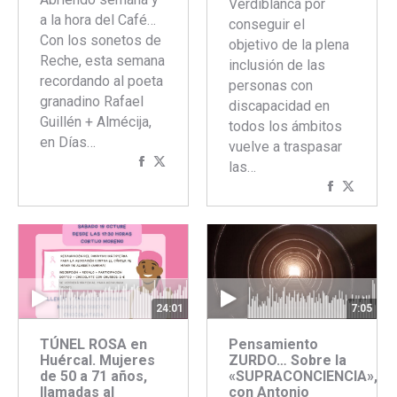
Verdiblanca por
a la hora del Café…
conseguir el
Con los sonetos de
objetivo de la plena
Reche, esta semana
inclusión de las
recordando al poeta
personas con
granadino Rafael
discapacidad en
Guillén + Almécija,
todos los ámbitos
en Días…
vuelve a traspasar
Compartir
Compartir
las…
con
con
Comparti
Compar
Facebook
Twitter
con
con
Faceboo
Twitte
24:01
7:05
TÚNEL ROSA en
Pensamiento
Huércal. Mujeres
ZURDO… Sobre la
de 50 a 71 años,
«SUPRACONCIENCIA»,
llamadas al
con Antonio