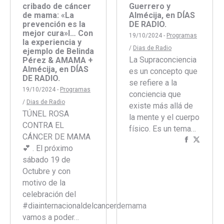
cribado de cáncer
Guerrero y
de mama: «La
Almécija, en DÍAS
prevención es la
DE RADIO.
mejor cura»l… Con
19/10/2024 -
Programas
la experiencia y
/
Dias de Radio
ejemplo de Belinda
La Supraconciencia
Pérez & AMAMA +
Almécija, en DÍAS
es un concepto que
DE RADIO.
se refiere a la
19/10/2024 -
Programas
conciencia que
/
Dias de Radio
existe más allá de
TÚNEL ROSA
la mente y el cuerpo
CONTRA EL
físico. Es un tema…
CÁNCER DE MAMA
Comparti
Compar
💕 . El próximo
con
con
sábado 19 de
Faceboo
Twitte
Octubre y con
motivo de la
celebración del
#diainternacionaldelcancerdemama
vamos a poder…