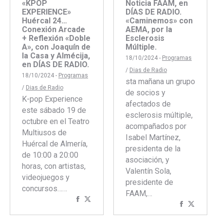
Noticia FAAM, en
«KPOP
DÍAS DE RADIO.
EXPERIENCE»
«Caminemos» con
Huércal 24…
AEMA, por la
Conexión Arcade
Esclerosis
+ Reflexión «Doble
Múltiple.
A», con Joaquín de
la Casa y Almécija,
18/10/2024 -
Programas
en DÍAS DE RADIO.
/
Dias de Radio
18/10/2024 -
Programas
sta mañana un grupo
/
Dias de Radio
de socios y
K-pop Experience
afectados de
este sábado 19 de
esclerosis múltiple,
octubre en el Teatro
acompañados por
Multiusos de
Isabel Martínez,
Huércal de Almería,
presidenta de la
de 10:00 a 20:00
asociación, y
horas, con artistas,
Valentín Sola,
videojuegos y
presidente de
concursos……
FAAM,…
Compartir
Compartir
Comparti
Compar
con
con
con
con