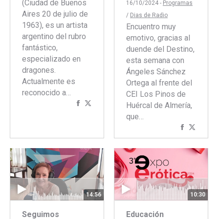
(Ciudad de Buenos
16/10/2024 -
Programas
Aires 20 de julio de
/
Dias de Radio
1963), es un artista
Encuentro muy
argentino del rubro
emotivo, gracias al
fantástico,
duende del Destino,
especializado en
esta semana con
dragones.
Ángeles Sánchez
Actualmente es
Ortega al frente del
reconocido a…
CEI Los Pinos de
Compartir
Compartir
Huércal de Almería,
con
con
que…
Facebook
Twitter
Comparti
Compar
con
con
Faceboo
Twitte
14:56
10:30
Seguimos
Educación