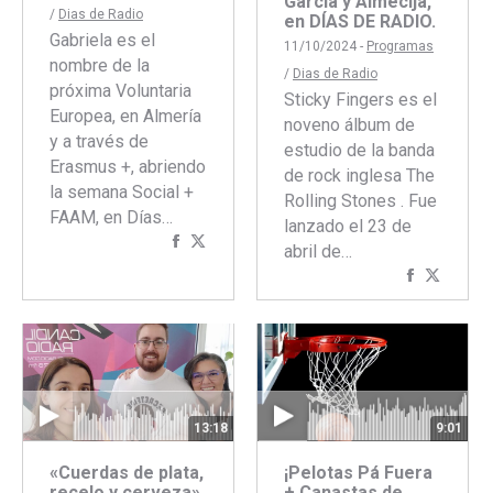
García y Almécija,
/
Dias de Radio
en DÍAS DE RADIO.
Gabriela es el
11/10/2024 -
Programas
nombre de la
/
Dias de Radio
próxima Voluntaria
Sticky Fingers es el
Europea, en Almería
noveno álbum de
y a través de
estudio de la banda
Erasmus +, abriendo
de rock inglesa The
la semana Social +
Rolling Stones . Fue
FAAM, en Días…
lanzado el 23 de
Compartir
Compartir
abril de…
con
con
Comparti
Compar
Facebook
Twitter
con
con
Faceboo
Twitte
13:18
9:01
«Cuerdas de plata,
¡Pelotas Pá Fuera
recelo y cerveza»
+ Canastas de