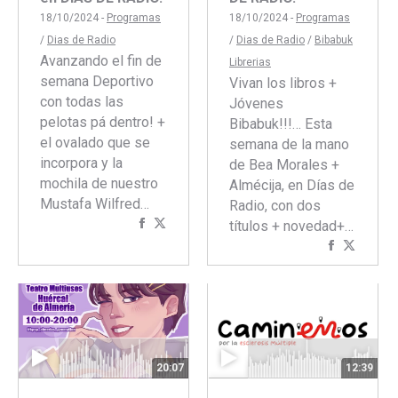
18/10/2024 -
Programas
18/10/2024 -
Programas
/
Dias de Radio
/
Dias de Radio
/
Bibabuk
Avanzando el fin de
Librerias
semana Deportivo
Vivan los libros +
con todas las
Jóvenes
pelotas pá dentro! +
Bibabuk!!!… Esta
el ovalado que se
semana de la mano
incorpora y la
de Bea Morales +
mochila de nuestro
Almécija, en Días de
Mustafa Wilfred…
Radio, con dos
Compartir
Compartir
títulos + novedad+…
con
con
Comparti
Compar
Facebook
Twitter
con
con
Faceboo
Twitte
12:39
20:07