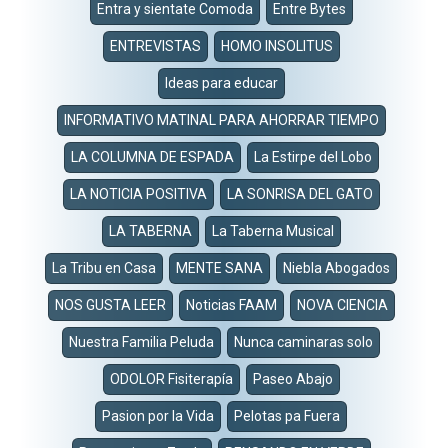
Entra y sientate Comoda
Entre Bytes
ENTREVISTAS
HOMO INSOLITUS
Ideas para educar
INFORMATIVO MATINAL PARA AHORRAR TIEMPO
LA COLUMNA DE ESPADA
La Estirpe del Lobo
LA NOTICIA POSITIVA
LA SONRISA DEL GATO
LA TABERNA
La Taberna Musical
La Tribu en Casa
MENTE SANA
Niebla Abogados
NOS GUSTA LEER
Noticias FAAM
NOVA CIENCIA
Nuestra Familia Peluda
Nunca caminaras solo
ODOLOR Fisiterapía
Paseo Abajo
Pasion por la Vida
Pelotas pa Fuera