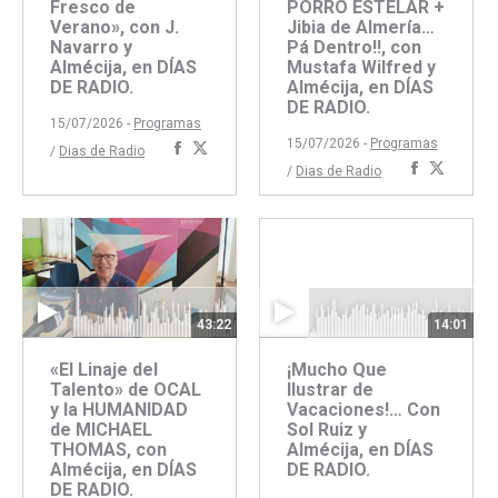
Fresco de
PORRO ESTELAR +
Verano», con J.
Jibia de Almería…
Navarro y
Pá Dentro!!, con
Almécija, en DÍAS
Mustafa Wilfred y
DE RADIO.
Almécija, en DÍAS
DE RADIO.
15/07/2026 -
Programas
15/07/2026 -
Programas
Compartir
Compartir
/
Dias de Radio
Comparti
Compar
/
Dias de Radio
con
con
con
con
Facebook
Twitter
Faceboo
Twitte
43:22
14:01
«El Linaje del
¡Mucho Que
Talento» de OCAL
Ilustrar de
y la HUMANIDAD
Vacaciones!… Con
de MICHAEL
Sol Ruiz y
THOMAS, con
Almécija, en DÍAS
Almécija, en DÍAS
DE RADIO.
DE RADIO.