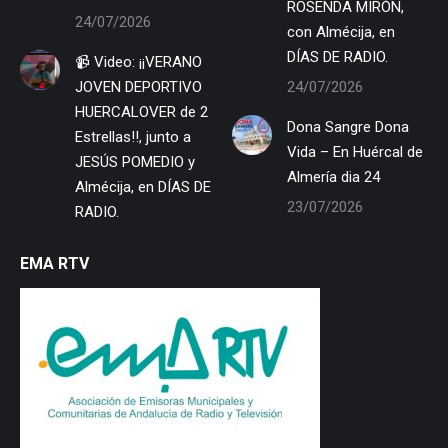
ROSENDA MIRÓN,
24/07/2026
con Almécija, en
DÍAS DE RADIO.
📹 Video: ¡¡VERANO
JOVEN DEPORTIVO
24/07/2026
HUERCALOVER de 2
Dona Sangre Dona
Estrellas!!, junto a
Vida – En Huércal de
JESÚS POMEDIO y
Almería dia 24
Almécija, en DÍAS DE
23/07/2026
RADIO.
EMA RTV