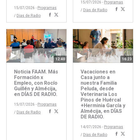
15/07/2026 -
Programas
15/07/2026 -
Programas
Comparti
Compar
/
Dias de Radio
Compartir
Compartir
/
Dias de Radio
con
con
con
con
Faceboo
Twitte
Facebook
Twitter
12:40
16:23
Noticia FAAM. Más
Vacaciones en
Formación x
Casa junto a
Empleo, con Rocío
nuestra Familia
Guillén y Almécija,
Peluda, desde
en DÍAS DE RADIO.
Veterinaria Los
Pinos de Huércal
15/07/2026 -
Programas
+Herminia García y
Almécija, en DÍAS
Compartir
Compartir
/
Dias de Radio
DE RADIO.
con
con
Facebook
Twitter
14/07/2026 -
Programas
Comparti
Compar
/
Dias de Radio