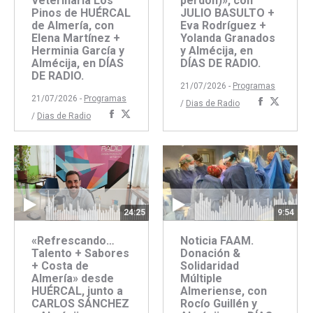
Veterinaria Los
perdón)», con
Pinos de HUÉRCAL
JULIO BASULTO +
de Almería, con
Eva Rodríguez +
Elena Martínez +
Yolanda Granados
Herminia García y
y Almécija, en
Almécija, en DÍAS
DÍAS DE RADIO.
DE RADIO.
21/07/2026 -
Programas
21/07/2026 -
Programas
Comparti
Compar
/
Dias de Radio
Compartir
Compartir
/
Dias de Radio
con
con
con
con
Faceboo
Twitte
Facebook
Twitter
24:25
9:54
«Refrescando…
Noticia FAAM.
Talento + Sabores
Donación &
+ Costa de
Solidaridad
Almería» desde
Múltiple
HUÉRCAL, junto a
Almeriense, con
CARLOS SÁNCHEZ
Rocío Guillén y