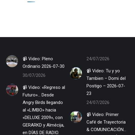
📹 Video: Pleno
24/07/2026
Ordinario 2026-07-30
📹 Video: Tu y yo
30/07/2026
Tambien – Domi del
Postigo – 2026-07-
📹 Video: «Regreso al
23
Futuro»… Desde
Angry Birds llegando
24/07/2026
al «LIMBO» hacia
📹 Video: Primer
«DELUXE 2009», con
Café de Trayectoria
GERARKD y Almécija,
& COMUNICACIÓN…
en DÍAS DE RADIO.