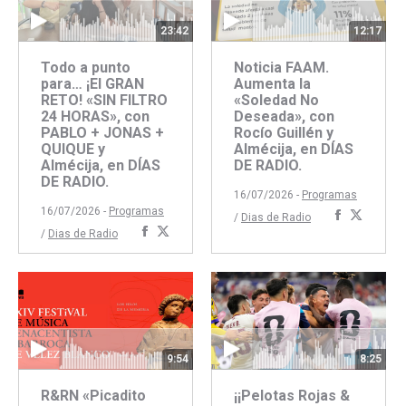
23:42
12:17
Todo a punto
Noticia FAAM.
para… ¡El GRAN
Aumenta la
RETO! «SIN FILTRO
«Soledad No
24 HORAS», con
Deseada», con
PABLO + JONAS +
Rocío Guillén y
QUIQUE y
Almécija, en DÍAS
Almécija, en DÍAS
DE RADIO.
DE RADIO.
16/07/2026 -
Programas
16/07/2026 -
Programas
Comparti
Compar
/
Dias de Radio
Compartir
Compartir
/
Dias de Radio
con
con
con
con
Faceboo
Twitte
Facebook
Twitter
9:54
8:25
R&RN «Picadito
¡¡Pelotas Rojas &