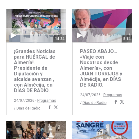
14:34
5:14
¡Grandes Noticias
PASEO ABAJO…
para HUÉRCAL de
«Viaje con
Almería!.
Nosotros desde
Presidente de
Almería», con
Diputación y
JUAN TORRIJOS y
alcalde avanzan ,
Almécija, en DÍAS
con Almécija, en
DE RADIO.
DÍAS DE RADIO.
24/07/2026 -
Programas
24/07/2026 -
Programas
Comparti
Compar
/
Dias de Radio
Compartir
Compartir
/
Dias de Radio
con
con
con
con
Faceboo
Twitte
Facebook
Twitter