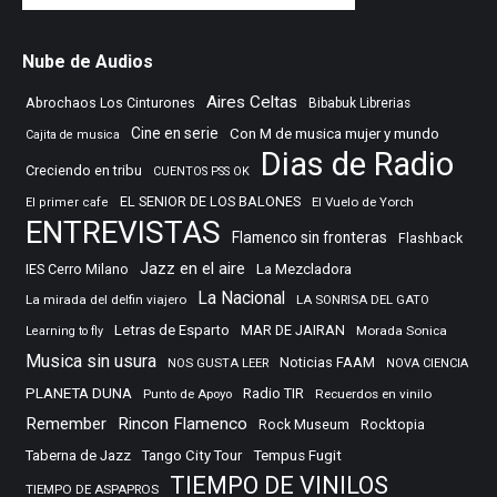
Nube de Audios
Aires Celtas
Abrochaos Los Cinturones
Bibabuk Librerias
Cine en serie
Con M de musica mujer y mundo
Cajita de musica
Dias de Radio
Creciendo en tribu
CUENTOS PSS OK
EL SENIOR DE LOS BALONES
El Vuelo de Yorch
El primer cafe
ENTREVISTAS
Flamenco sin fronteras
Flashback
Jazz en el aire
IES Cerro Milano
La Mezcladora
La Nacional
La mirada del delfin viajero
LA SONRISA DEL GATO
Letras de Esparto
MAR DE JAIRAN
Morada Sonica
Learning to fly
Musica sin usura
Noticias FAAM
NOS GUSTA LEER
NOVA CIENCIA
PLANETA DUNA
Radio TIR
Punto de Apoyo
Recuerdos en vinilo
Remember
Rincon Flamenco
Rocktopia
Rock Museum
Taberna de Jazz
Tango City Tour
Tempus Fugit
TIEMPO DE VINILOS
TIEMPO DE ASPAPROS