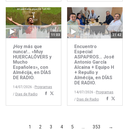
con
con
Faceboo
Twitte
11:03
31:42
¡Hoy más que
Encuentro
nunca!… «Muy
Especial
HUERCALÓVERS y
ASPAPROS… José
Mucho
Antonio García
Españoles», con
Alcaina + Equipo H
Almécija, en DÍAS
+ Repullo y
DE RADIO.
Almécija, en DÍAS
DE RADIO.
14/07/2026 -
Programas
14/07/2026 -
Programas
Compartir
Compartir
/
Dias de Radio
Comparti
Compar
/
Dias de Radio
con
con
con
con
Facebook
Twitter
Faceboo
Twitte
1
2
3
4
5
…
353
→