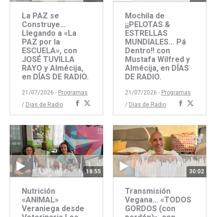
La PAZ se
Mochila de
Construye…
¡¡PELOTAS &
Llegando a «La
ESTRELLAS
PAZ por la
MUNDIALES… Pá
ESCUELA», con
Dentro!! con
JOSÉ TUVILLA
Mustafa Wilfred y
RAYO y Almécija,
Almécija, en DÍAS
en DÍAS DE RADIO.
DE RADIO.
21/07/2026 -
Programas
21/07/2026 -
Programas
Compartir
Compartir
Comparti
Compar
/
Dias de Radio
/
Dias de Radio
con
con
con
con
Facebook
Twitter
Faceboo
Twitte
18:55
30:02
Nutrición
Transmisión
«ANIMAL»
Vegana… «TODOS
Veraniega desde
GORDOS (con