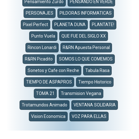
Pensamiento Zurdo
PENSANDO EN VERDE
PERSONAJES
PILDORAS INFORMATICAS
Pixel Perfect
PLANETA DUNA
PLANTATE!
Punto Vuela
QUE FUE DEL SIGLO XX
Rincon Lonardi
R&RN Apuesta Personal
R&RN Picadito
SOMOS LO QUE COMEMOS
Sonetos y Cafe con Reche
Tabula Rasa
TIEMPO DE ASPAPROS
Tiempo Historico
TOMA 21
Transmision Vegana
Trotamundos Animado
VENTANA SOLIDARIA
Vision Economica
VOZ PARA ELLAS