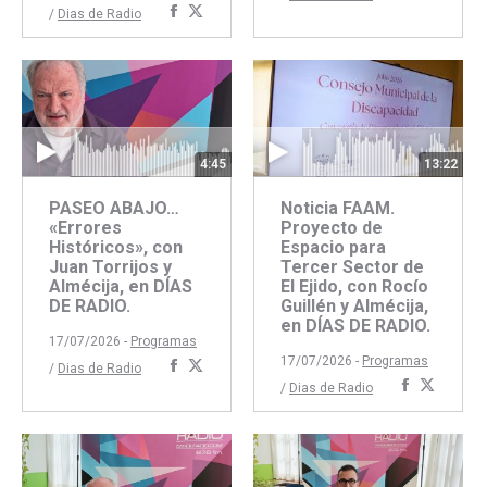
Compartir
Compartir
/
Dias de Radio
con
con
con
con
Faceboo
Twitte
Facebook
Twitter
13:22
4:45
Noticia FAAM.
PASEO ABAJO…
Proyecto de
«Errores
Espacio para
Históricos», con
Tercer Sector de
Juan Torrijos y
El Ejido, con Rocío
Almécija, en DÍAS
Guillén y Almécija,
DE RADIO.
en DÍAS DE RADIO.
17/07/2026 -
Programas
17/07/2026 -
Programas
Compartir
Compartir
/
Dias de Radio
Comparti
Compar
/
Dias de Radio
con
con
con
con
Facebook
Twitter
Faceboo
Twitte