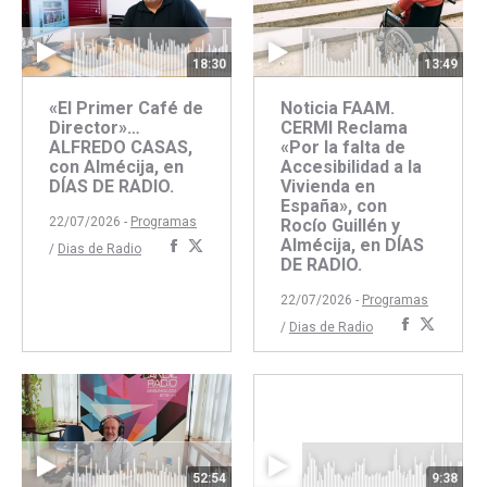
18:30
13:49
«El Primer Café de
Noticia FAAM.
Director»…
CERMI Reclama
ALFREDO CASAS,
«Por la falta de
con Almécija, en
Accesibilidad a la
DÍAS DE RADIO.
Vivienda en
España», con
22/07/2026 -
Programas
Rocío Guillén y
Almécija, en DÍAS
Compartir
Compartir
/
Dias de Radio
DE RADIO.
con
con
Facebook
Twitter
22/07/2026 -
Programas
Comparti
Compar
/
Dias de Radio
con
con
Faceboo
Twitte
52:54
9:38