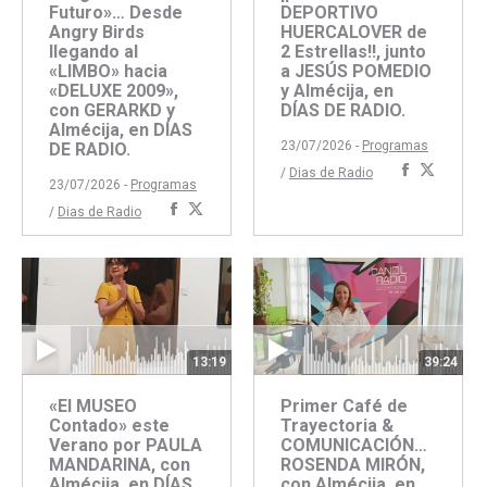
Futuro»… Desde
DEPORTIVO
Angry Birds
HUERCALOVER de
llegando al
2 Estrellas!!, junto
«LIMBO» hacia
a JESÚS POMEDIO
«DELUXE 2009»,
y Almécija, en
con GERARKD y
DÍAS DE RADIO.
Almécija, en DÍAS
23/07/2026 -
Programas
DE RADIO.
Comparti
Compar
/
Dias de Radio
23/07/2026 -
Programas
con
con
Compartir
Compartir
/
Dias de Radio
Faceboo
Twitte
con
con
Facebook
Twitter
13:19
39:24
«El MUSEO
Primer Café de
Contado» este
Trayectoria &
Verano por PAULA
COMUNICACIÓN…
MANDARINA, con
ROSENDA MIRÓN,
Almécija, en DÍAS
con Almécija, en