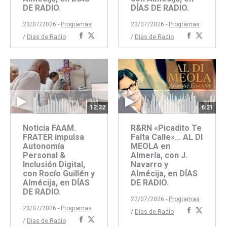
DE RADIO.
DÍAS DE RADIO.
23/07/2026 -
Programas
23/07/2026 -
Programas
Compartir
Compartir
Comparti
Compar
/
Dias de Radio
/
Dias de Radio
con
con
con
con
Facebook
Twitter
Faceboo
Twitte
6:21
12:32
R&RN «Picadito Te
Noticia FAAM.
Falta Calle»… AL DI
FRATER impulsa
MEOLA en
Autonomía
Almería, con J.
Personal &
Navarro y
Inclusión Digital,
Almécija, en DÍAS
con Rocío Guillén y
DE RADIO.
Almécija, en DÍAS
DE RADIO.
22/07/2026 -
Programas
23/07/2026 -
Programas
Comparti
Compar
/
Dias de Radio
Compartir
Compartir
/
Dias de Radio
con
con