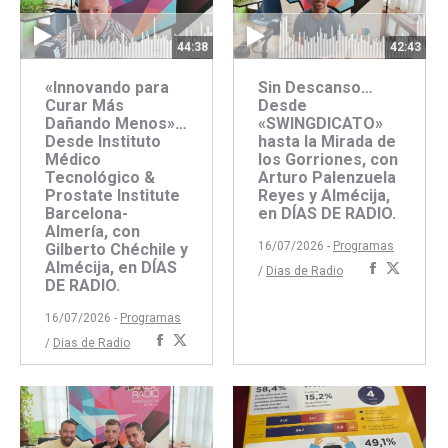
44:38
42:43
«Innovando para
Sin Descanso…
Curar Más
Desde
Dañando Menos»…
«SWINGDICATO»
Desde Instituto
hasta la Mirada de
Médico
los Gorriones, con
Tecnológico &
Arturo Palenzuela
Prostate Institute
Reyes y Almécija,
Barcelona-
en DÍAS DE RADIO.
Almería, con
16/07/2026 -
Programas
Gilberto Chéchile y
Almécija, en DÍAS
Comparti
Compar
/
Dias de Radio
DE RADIO.
con
con
Faceboo
Twitte
16/07/2026 -
Programas
Compartir
Compartir
/
Dias de Radio
con
con
Facebook
Twitter