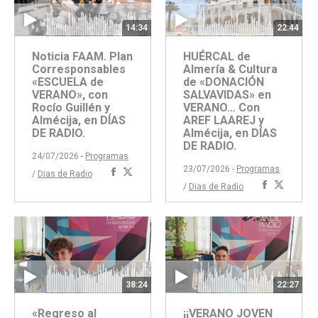
22:44
14:34
HUÉRCAL de
Noticia FAAM. Plan
Almería & Cultura
Corresponsables
de «DONACIÓN
«ESCUELA de
SALVAVIDAS» en
VERANO», con
VERANO… Con
Rocío Guillén y
AREF LAAREJ y
Almécija, en DÍAS
Almécija, en DÍAS
DE RADIO.
DE RADIO.
24/07/2026 -
Programas
23/07/2026 -
Programas
Compartir
Compartir
/
Dias de Radio
Comparti
Compar
/
Dias de Radio
con
con
con
con
Facebook
Twitter
Faceboo
Twitte
38:24
22:27
«Regreso al
¡¡VERANO JOVEN