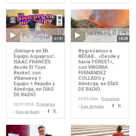
con
con
Faceboo
Twitte
Facebook
Twitter
37:31
18:28
¡Siempre en Mi
Regresamos a
Equipo Aspapros!…
BÉDAR… «Desde y
ISAAC FRANCÉS
hacia FOREST»,
desde El Toyo
con VIRGINIA
Basket, con
FERNÁNDEZ
Villanueva +
COLLADO y
Equipo + Repullo y
Almécija, en DÍAS
Almécija, en DÍAS
DE RADIO.
DE RADIO.
22/07/2026 -
Programas
22/07/2026 -
Programas
Comparti
Compar
/
Dias de Radio
Compartir
Compartir
/
Dias de Radio
con
con
con
con
Faceboo
Twitte
Facebook
Twitter