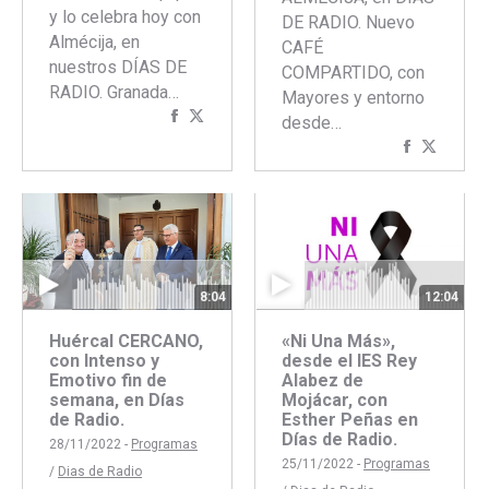
y lo celebra hoy con
DE RADIO. Nuevo
Almécija, en
CAFÉ
nuestros DÍAS DE
COMPARTIDO, con
RADIO. Granada…
Mayores y entorno
Compartir
Compartir
desde…
con
con
Comparti
Compar
Facebook
Twitter
con
con
Faceboo
Twitte
8:04
12:04
Huércal CERCANO,
«Ni Una Más»,
con Intenso y
desde el IES Rey
Emotivo fin de
Alabez de
semana, en Días
Mojácar, con
de Radio.
Esther Peñas en
Días de Radio.
28/11/2022 -
Programas
25/11/2022 -
Programas
/
Dias de Radio