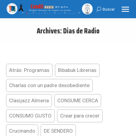
Buscar
Search:
Archives:
Dias de Radio
You are here:
Atrás: Programas
Bibabuk Librerias
Charlas con un padre desobediente
Clasijazz Almeria
CONSUME CERCA
CONSUMO GUSTO
Crear para crecer
Crucinando
DE SENDERO