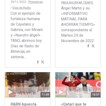
29/11/2022 -
Programas
PARA AHORRAR TIEMPO
Ángel Martin y su
/
Dias de Radio
Con el ejemplo de
«INFORMATIVO
fortaleza Humana
MATINAL PARA
de Cayetano y
AHORRAR TIEMPO»
Sabrina, con Miriam
correspondiente al
y «Nuestro ángel»
Martes 29 de
TANO, abrimos hoy
Noviembre de 2022.
Días de Radio de
Comparti
Compar
Almécija, en
con
con
sintonía…
Faceboo
Twitte
Compartir
Compartir
con
con
Facebook
Twitter
11:09
10:57
R&RN Apuesta
«Qatarí que te