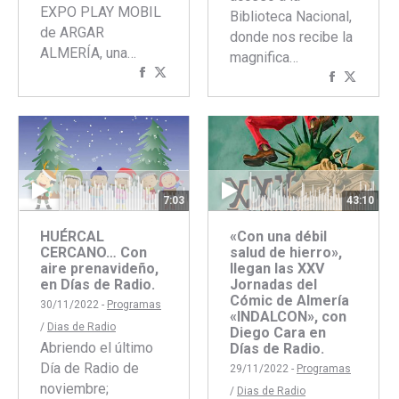
EXPO PLAY MOBIL
Biblioteca Nacional,
de ARGAR
donde nos recibe la
ALMERÍA, una…
magnifica…
Compartir
Compartir
Comparti
Compar
con
con
con
con
Facebook
Twitter
Faceboo
Twitte
43:10
7:03
«Con una débil
HUÉRCAL
salud de hierro»,
CERCANO… Con
llegan las XXV
aire prenavideño,
Jornadas del
en Días de Radio.
Cómic de Almería
30/11/2022 -
Programas
«INDALCON», con
/
Dias de Radio
Diego Cara en
Abriendo el último
Días de Radio.
Día de Radio de
29/11/2022 -
Programas
noviembre;
/
Dias de Radio