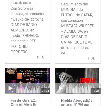
/
Dias de Radio
Seguimiento del
Con Sorpresa
MUNDIAL de
incluida, al productor
FÚTBOL de QATAR,
musukoide, abrocha
con conexión
DÍAS DE RADIO
MUSTAFA WILFRED
ALMÉCIJA, en
+ ALMÉCIJA, en
modo TORNADO,
DÍAS DE RADIO.
con noticia RED
QATARÍ QUE TE VÍ,
HOT CHILI
de los creadores
PEPPERS.
de…
Compartir
Compartir
Comparti
Compar
con
con
con
con
Facebook
Twitter
Faceboo
Twitte
21:34
13:28
Fin de Gira 22…
Niebla Abogad@s,
Con ALMA y En
ante el IRPH con