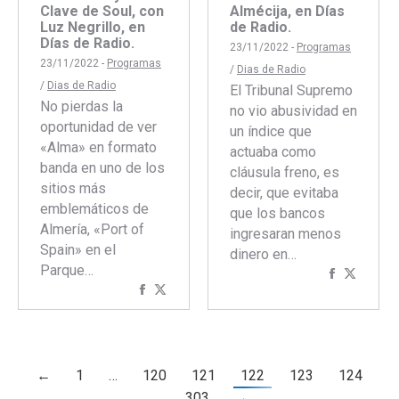
Clave de Soul, con
Almécija, en Días
Luz Negrillo, en
de Radio.
Días de Radio.
23/11/2022 -
Programas
23/11/2022 -
Programas
/
Dias de Radio
/
Dias de Radio
El Tribunal Supremo
No pierdas la
no vio abusividad en
oportunidad de ver
un índice que
«Alma» en formato
actuaba como
banda en uno de los
cláusula freno, es
sitios más
decir, que evitaba
emblemáticos de
que los bancos
Almería, «Port of
ingresaran menos
Spain» en el
dinero en…
Parque…
Comparti
Compar
Compartir
Compartir
con
con
con
con
Faceboo
Twitte
Facebook
Twitter
←
1
…
120
121
122
123
124
…
303
→