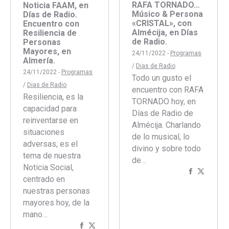
RAFA TORNADO…
Noticia FAAM, en
Músico & Persona
Días de Radio.
«CRISTAL», con
Encuentro con
Almécija, en Días
Resiliencia de
de Radio.
Personas
Mayores, en
24/11/2022 -
Programas
Almería.
/
Dias de Radio
24/11/2022 -
Programas
Todo un gusto el
/
Dias de Radio
encuentro con RAFA
Resiliencia, es la
TORNADO hoy, en
capacidad para
Días de Radio de
reinventarse en
Almécija. Charlando
situaciones
de lo musical, lo
adversas, es el
divino y sobre todo
tema de nuestra
de…
Noticia Social,
Comparti
Compar
centrado en
con
con
nuestras personas
Faceboo
Twitte
mayores hoy, de la
mano…
Compartir
Compartir