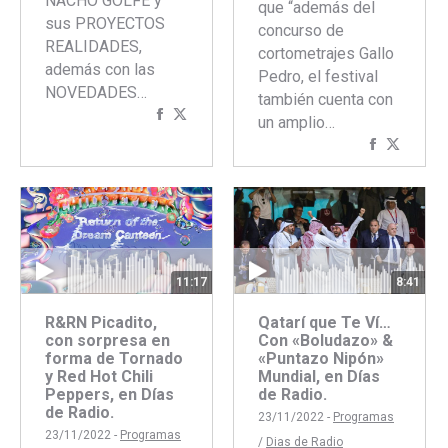
NACHO GOLFE y
que “además del
sus PROYECTOS
concurso de
REALIDADES,
cortometrajes Gallo
además con las
Pedro, el festival
NOVEDADES…
también cuenta con
Compartir
Compartir
un amplio…
con
con
Comparti
Compar
Facebook
Twitter
con
con
Faceboo
Twitte
11:17
8:41
R&RN Picadito,
Qatarí que Te Ví…
con sorpresa en
Con «Boludazo» &
forma de Tornado
«Puntazo Nipón»
y Red Hot Chili
Mundial, en Días
Peppers, en Días
de Radio.
de Radio.
23/11/2022 -
Programas
23/11/2022 -
Programas
/
Dias de Radio