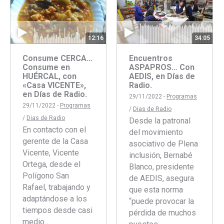
34:05
12:16
Encuentros
Consume CERCA…
ASPAPROS… Con
Consume en
AEDIS, en Días de
HUÉRCAL, con
Radio.
«Casa VICENTE»,
en Días de Radio.
29/11/2022 -
Programas
29/11/2022 -
Programas
/
Dias de Radio
/
Dias de Radio
Desde la patronal
En contacto con el
del movimiento
gerente de la Casa
asociativo de Plena
Vicente, Vicente
inclusión, Bernabé
Ortega, desde el
Blanco, presidente
Polígono San
de AEDIS, asegura
Rafael, trabajando y
que esta norma
adaptándose a los
“puede provocar la
tiempos desde casi
pérdida de muchos
medio…