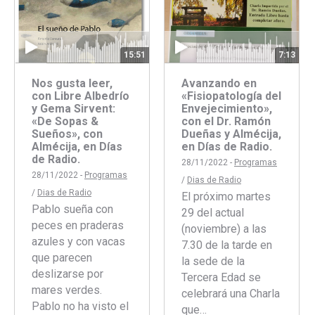
15:51
7:13
Nos gusta leer,
Avanzando en
con Libre Albedrío
«Fisiopatología del
y Gema Sirvent:
Envejecimiento»,
«De Sopas &
con el Dr. Ramón
Sueños», con
Dueñas y Almécija,
Almécija, en Días
en Días de Radio.
de Radio.
28/11/2022 -
Programas
28/11/2022 -
Programas
/
Dias de Radio
/
Dias de Radio
El próximo martes
Pablo sueña con
29 del actual
peces en praderas
(noviembre) a las
azules y con vacas
7.30 de la tarde en
que parecen
la sede de la
deslizarse por
Tercera Edad se
mares verdes.
celebrará una Charla
Pablo no ha visto el
que…