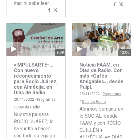
mar, ni sabe leer…
Comparti
Compar
Compartir
Compartir
con
con
con
con
Faceboo
Twitte
Facebook
Twitter
9:09
12:06
«IMPULSARTE»…
Noticia FAAM, en
Con nuevo
Días de Radio. Con
reconocimiento
más «Cafés
para Rocío Juárez,
Amigables», desde
con Almécija, en
Pulpí.
Días de Radio.
28/11/2022 -
Programas
28/11/2022 -
Programas
/
Dias de Radio
/
Dias de Radio
Abrimos semana, en
Nuestra paisana,
lo SOCIAL. desde
ROCÍO JUÁREZ, lo
FAAM y con RÓCÍO
ha vuelto a hacer,
GUILLÉN +
con todo su equipo
ALMÉCIJA, en DÍAS