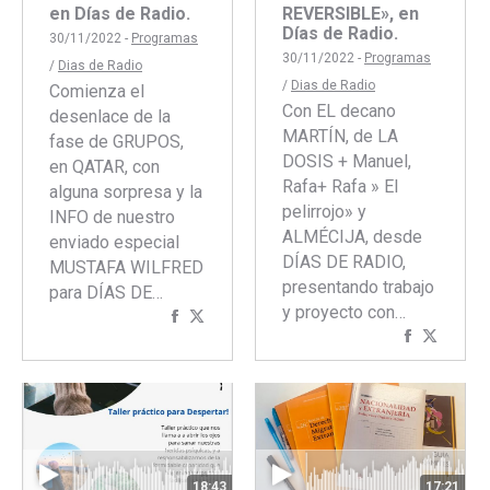
REVERSIBLE», en
en Días de Radio.
Días de Radio.
30/11/2022 -
Programas
30/11/2022 -
Programas
/
Dias de Radio
/
Dias de Radio
Comienza el
Con EL decano
desenlace de la
MARTÍN, de LA
fase de GRUPOS,
DOSIS + Manuel,
en QATAR, con
Rafa+ Rafa » El
alguna sorpresa y la
pelirrojo» y
INFO de nuestro
ALMÉCIJA, desde
enviado especial
DÍAS DE RADIO,
MUSTAFA WILFRED
presentando trabajo
para DÍAS DE…
y proyecto con…
Compartir
Compartir
Comparti
Compar
con
con
con
con
Facebook
Twitter
Faceboo
Twitte
18:43
17:21