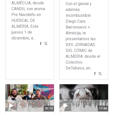
ALMÉCIJA, desde
Con el genial y
CANDIL con aroma
además
Pre Navideño en
incombustible
HUÉRCAL DE
Diego Cara
ALMERÍA. Este
Barrionuevo +
jueves 1 de
Almécija, te
diciembre, a…
presentamos las
Compartir
Compartir
XXV JORNADAS
con
con
DEL CÓMIC de
Facebook
Twitter
ALMERÍA. desde el
Colectivo
DeTebeos, en…
Comparti
Compar
con
con
Faceboo
Twitte
31:13
17:46