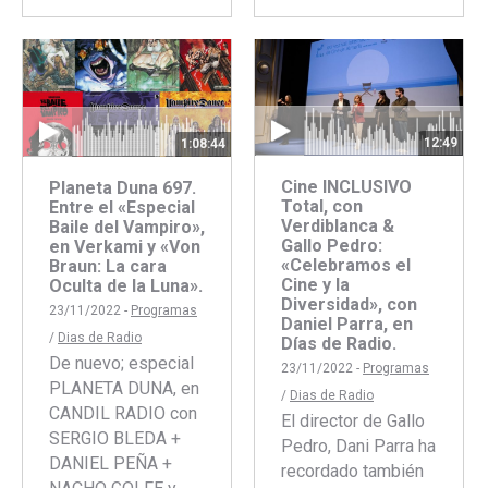
con
con
Facebook
Twitter
12:49
1:08:44
Cine INCLUSIVO
Planeta Duna 697.
Total, con
Entre el «Especial
Verdiblanca &
Baile del Vampiro»,
Gallo Pedro:
en Verkami y «Von
«Celebramos el
Braun: La cara
Cine y la
Oculta de la Luna».
Diversidad», con
23/11/2022 -
Programas
Daniel Parra, en
/
Dias de Radio
Días de Radio.
De nuevo; especial
23/11/2022 -
Programas
PLANETA DUNA, en
/
Dias de Radio
CANDIL RADIO con
El director de Gallo
SERGIO BLEDA +
Pedro, Dani Parra ha
DANIEL PEÑA +
recordado también