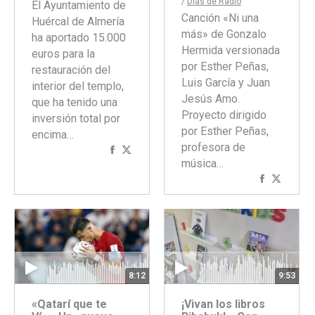
/
Dias de Radio
El Ayuntamiento de
Canción «Ni una
Huércal de Almería
más» de Gonzalo
ha aportado 15.000
Hermida versionada
euros para la
por Esther Peñas,
restauración del
Luis García y Juan
interior del templo,
Jesús Amo.
que ha tenido una
Proyecto dirigido
inversión total por
por Esther Peñas,
encima…
profesora de
Compartir
Compartir
música…
con
con
Comparti
Compar
Facebook
Twitter
con
con
Faceboo
Twitte
9:53
8:12
¡Vivan los libros
«Qatarí que te