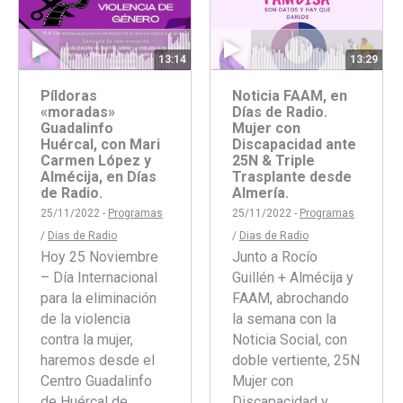
13:14
13:29
Píldoras
Noticia FAAM, en
«moradas»
Días de Radio.
Guadalinfo
Mujer con
Huércal, con Mari
Discapacidad ante
Carmen López y
25N & Triple
Almécija, en Días
Trasplante desde
de Radio.
Almería.
25/11/2022 -
Programas
25/11/2022 -
Programas
/
Dias de Radio
/
Dias de Radio
Hoy 25 Noviembre
Junto a Rocío
– Día Internacional
Guillén + Almécija y
para la eliminación
FAAM, abrochando
de la violencia
la semana con la
contra la mujer,
Noticia Social, con
haremos desde el
doble vertiente, 25N
Centro Guadalinfo
Mujer con
de Huércal de
Discapacidad y