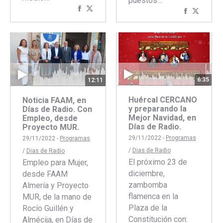
puestos…
Compartir
Compartir
Comparti
Compar
con
con
con
con
Facebook
Twitter
Faceboo
Twitte
6:35
12:11
Huércal CERCANO
Noticia FAAM, en
y preparando la
Días de Radio. Con
Mejor Navidad, en
Empleo, desde
Días de Radio.
Proyecto MUR.
29/11/2022 -
Programas
29/11/2022 -
Programas
/
Dias de Radio
/
Dias de Radio
El próximo 23 de
Empleo para Mujer,
diciembre,
desde FAAM
zambomba
Almería y Proyecto
flamenca en la
MUR, de la mano de
Plaza de la
Rocío Guillén y
Constitución con:
Almécija, en Días de