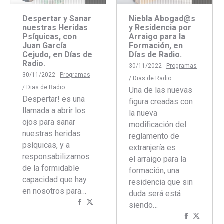
Despertar y Sanar
Niebla Abogad@s
nuestras Heridas
y Residencia por
Psíquicas, con
Arraigo para la
Juan García
Formación, en
Cejudo, en Días de
Días de Radio.
Radio.
30/11/2022 -
Programas
30/11/2022 -
Programas
/
Dias de Radio
/
Dias de Radio
Una de las nuevas
Despertar! es una
figura creadas con
llamada a abrir los
la nueva
ojos para sanar
modificación del
nuestras heridas
reglamento de
psíquicas, y a
extranjería es
responsabilizarnos
el arraigo para la
de la formidable
formación, una
capacidad que hay
residencia que sin
en nosotros para…
duda será está
Compartir
Compartir
siendo…
con
con
Comparti
Compar