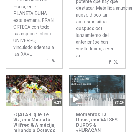
potente que hay que
Honor, en el
destacar. Metallica anuncia
PLANETA DUNA
nuevo disco tan
esta semana, FRAN
sólo seis años
ORTEGA con todo
después del
su amplio e Infinito
lanzamiento del
UNIVERSO,
anterior (se han
vinculado además a
vuelto locos, a ver
las XXV…
si…
Compartir
Compartir
Comparti
Compar
con
con
con
con
Facebook
Twitter
Faceboo
Twitte
33:26
6:23
Momentos La
«QATARÍ que Te
Dosis, con VALSES
Ví», con Mustafá
DUROS &
Wilfred & Almécija,
«HURACÁN
mirando a Octavos