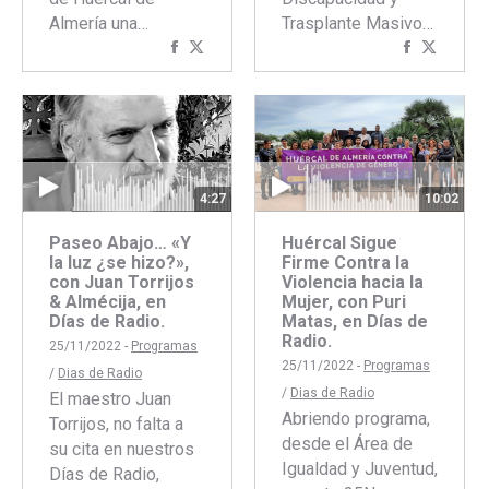
Almería una…
Trasplante Masivo…
Compartir
Compartir
Comparti
Compar
con
con
con
con
Facebook
Twitter
Faceboo
Twitte
4:27
10:02
Paseo Abajo… «Y
Huércal Sigue
la luz ¿se hizo?»,
Firme Contra la
con Juan Torrijos
Violencia hacia la
& Almécija, en
Mujer, con Puri
Días de Radio.
Matas, en Días de
Radio.
25/11/2022 -
Programas
25/11/2022 -
Programas
/
Dias de Radio
/
Dias de Radio
El maestro Juan
Abriendo programa,
Torrijos, no falta a
desde el Área de
su cita en nuestros
Igualdad y Juventud,
Días de Radio,