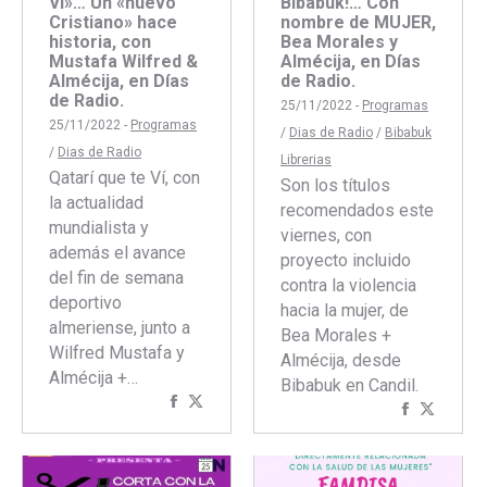
Bibabuk!… Con
Ví»… Un «nuevo
nombre de MUJER,
Cristiano» hace
Bea Morales y
historia, con
Almécija, en Días
Mustafa Wilfred &
de Radio.
Almécija, en Días
de Radio.
25/11/2022 -
Programas
25/11/2022 -
Programas
/
Dias de Radio
/
Bibabuk
/
Dias de Radio
Librerias
Qatarí que te Ví, con
Son los títulos
la actualidad
recomendados este
mundialista y
viernes, con
además el avance
proyecto incluido
del fin de semana
contra la violencia
deportivo
hacia la mujer, de
almeriense, junto a
Bea Morales +
Wilfred Mustafa y
Almécija, desde
Almécija +…
Bibabuk en Candil.
Compartir
Compartir
Comparti
Compar
con
con
con
con
Facebook
Twitter
Faceboo
Twitte