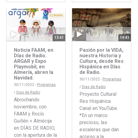
Facebook
Twitter
con
con
Faceboo
Twitte
13:41
19:41
Noticia FAAM, en
Pasión por la VIDA,
Días de Radio.
nuestra Historia y
ARGAR y Expo
Cultura, desde Res
Playmobil, en
Hispánica en Días
Almería, abren la
de Radio.
Navidad.
30/11/2022 -
Programas
30/11/2022 -
Programas
/
Dias de Radio
/
Dias de Radio
Proyecto Cultural
Abrochando
Res Hispánica.
noviembre, con
Canal en YouTube.
FAAM y Rocío
*En un marco
Guillén + Almécija
precioso, las
en DÍAS DE RADIO,
escaleras que dan
con la apertura de la
acceso a la