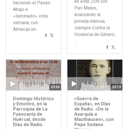
en este 25N con
haciendo el Paseo
Puri Matas,
Abajo e
avanzando la
«iluminado», esta
jornada intensa,
semana, con
siempre Contra la
Almécija en…
Violencia de Género,
Compartir
Compartir
…
con
con
Comparti
Compar
Facebook
Twitter
con
con
Faceboo
Twitte
23:50
20:13
Domingo Histórico
«Guerra de
y Emotivo, en la
España», en Días
Parroquia de La
de Radio. «De la
Fuensanta de
Axarquía a
Huércal, desde
Mauthausen», con
Días de Radio.
Pepe Sedano