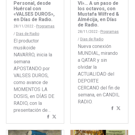
Personal, desde
Ví»… A un paso de
Huércal con
los octavos, con
«VALSES DUROS»,
Mustafa Wilfred &
en Días de Radio.
Almécija, en Días
de Radio.
28/11/2022 -
Programas
28/11/2022 -
Programas
/
Dias de Radio
/
Dias de Radio
El productor
Nueva conexión
musikoide
MUNDIAL, mirando
NAVARRO, inicia la
a QATAR y sin
semana
olvidar la
APOSTANDO por
ACTUALIDAD del
VALSES DUROS,
DEPORTE
como avance de
CERCANO del fin de
MOMENTOS LA
semana, en CANDIL
DOSIS, en DÍAS DE
RADIO.
RADIO, con la
Comparti
Compar
presentación de…
con
con
Compartir
Compartir
Faceboo
Twitte
con
con
Facebook
Twitter