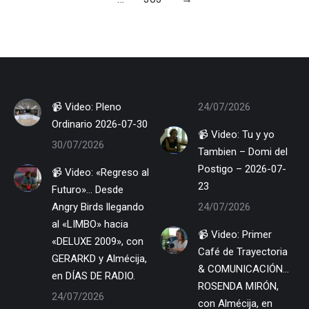
📹 Video: Pleno
24/07/2026
Ordinario 2026-07-30
📹 Video: Tu y yo
30/07/2026
Tambien – Domi del
Postigo – 2026-07-
📹 Video: «Regreso al
23
Futuro»… Desde
Angry Birds llegando
24/07/2026
al «LIMBO» hacia
📹 Video: Primer
«DELUXE 2009», con
Café de Trayectoria
GERARKD y Almécija,
& COMUNICACIÓN…
en DÍAS DE RADIO.
ROSENDA MIRÓN,
24/07/2026
con Almécija, en