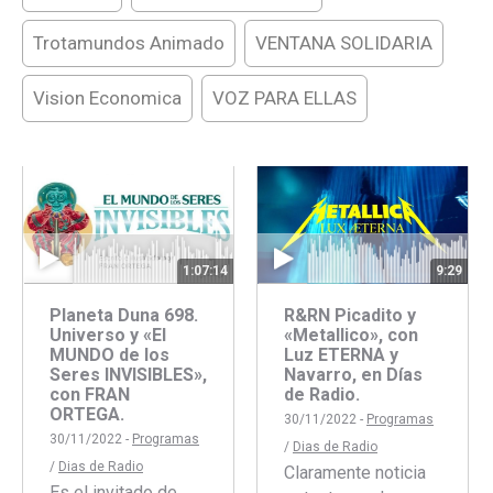
Trotamundos Animado
VENTANA SOLIDARIA
Vision Economica
VOZ PARA ELLAS
1:07:14
9:29
Planeta Duna 698.
R&RN Picadito y
Universo y «El
«Metallico», con
MUNDO de los
Luz ETERNA y
Seres INVISIBLES»,
Navarro, en Días
con FRAN
de Radio.
ORTEGA.
30/11/2022 -
Programas
30/11/2022 -
Programas
/
Dias de Radio
/
Dias de Radio
Claramente noticia
Es el invitado de