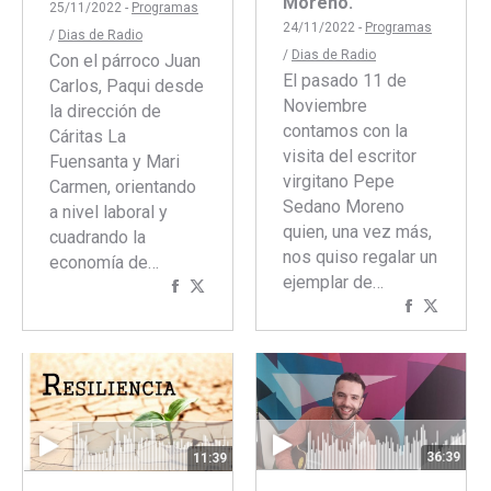
Moreno.
25/11/2022 -
Programas
24/11/2022 -
Programas
/
Dias de Radio
/
Dias de Radio
Con el párroco Juan
El pasado 11 de
Carlos, Paqui desde
Noviembre
la dirección de
contamos con la
Cáritas La
visita del escritor
Fuensanta y Mari
virgitano Pepe
Carmen, orientando
Sedano Moreno
a nivel laboral y
quien, una vez más,
cuadrando la
nos quiso regalar un
economía de…
ejemplar de…
Compartir
Compartir
Comparti
Compar
con
con
con
con
Facebook
Twitter
Faceboo
Twitte
36:39
11:39