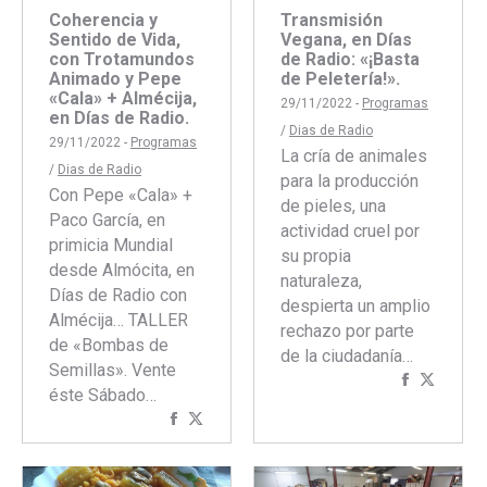
Coherencia y
Transmisión
Sentido de Vida,
Vegana, en Días
con Trotamundos
de Radio: «¡Basta
Animado y Pepe
de Peletería!».
«Cala» + Almécija,
29/11/2022 -
Programas
en Días de Radio.
/
Dias de Radio
29/11/2022 -
Programas
La cría de animales
/
Dias de Radio
para la producción
Con Pepe «Cala» +
de pieles, una
Paco García, en
actividad cruel por
primicia Mundial
su propia
desde Almócita, en
naturaleza,
Días de Radio con
despierta un amplio
Almécija… TALLER
rechazo por parte
de «Bombas de
de la ciudadanía…
Semillas». Vente
Comparti
Compar
éste Sábado…
con
con
Compartir
Compartir
Faceboo
Twitte
con
con
Facebook
Twitter