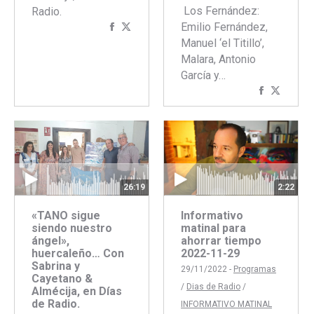
Los Fernández:
Radio.
Emilio Fernández,
Compartir
Compartir
Manuel ‘el Titillo’,
con
con
Malara, Antonio
Facebook
Twitter
García y…
Comparti
Compar
con
con
Faceboo
Twitte
26:19
2:22
«TANO sigue
Informativo
siendo nuestro
matinal para
ángel»,
ahorrar tiempo
huercaleño… Con
2022-11-29
Sabrina y
29/11/2022 -
Programas
Cayetano &
/
Dias de Radio
/
Almécija, en Días
de Radio.
INFORMATIVO MATINAL