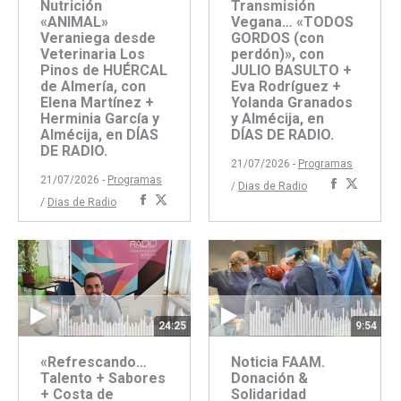
Nutrición
Transmisión
«ANIMAL»
Vegana… «TODOS
Veraniega desde
GORDOS (con
Veterinaria Los
perdón)», con
Pinos de HUÉRCAL
JULIO BASULTO +
de Almería, con
Eva Rodríguez +
Elena Martínez +
Yolanda Granados
Herminia García y
y Almécija, en
Almécija, en DÍAS
DÍAS DE RADIO.
DE RADIO.
21/07/2026 -
Programas
21/07/2026 -
Programas
Comparti
Compar
/
Dias de Radio
Compartir
Compartir
/
Dias de Radio
con
con
con
con
Faceboo
Twitte
Facebook
Twitter
24:25
9:54
«Refrescando…
Noticia FAAM.
Talento + Sabores
Donación &
+ Costa de
Solidaridad