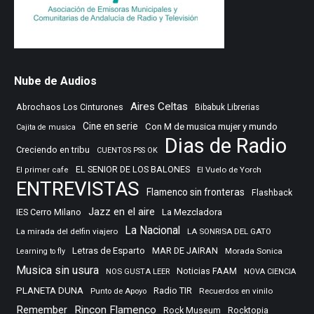
Nube de Audios
Aires Celtas
Abrochaos Los Cinturones
Bibabuk Librerias
Cine en serie
Con M de musica mujer y mundo
Cajita de musica
Dias de Radio
Creciendo en tribu
CUENTOS PSS OK
EL SENIOR DE LOS BALONES
El Vuelo de Yorch
El primer cafe
ENTREVISTAS
Flamenco sin fronteras
Flashback
Jazz en el aire
IES Cerro Milano
La Mezcladora
La Nacional
La mirada del delfin viajero
LA SONRISA DEL GATO
Letras de Esparto
MAR DE JAIRAN
Morada Sonica
Learning to fly
Musica sin usura
Noticias FAAM
NOS GUSTA LEER
NOVA CIENCIA
PLANETA DUNA
Radio TIR
Punto de Apoyo
Recuerdos en vinilo
Remember
Rincon Flamenco
Rocktopia
Rock Museum