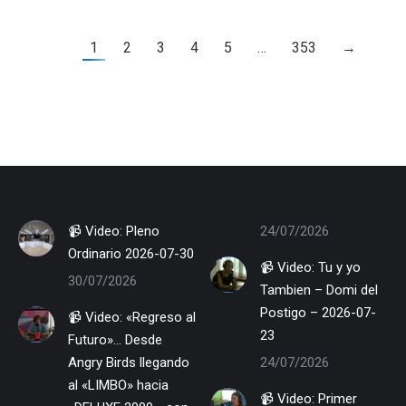
Faceboo
Twitte
1
2
3
4
5
…
353
→
📹 Video: Pleno
24/07/2026
Ordinario 2026-07-30
📹 Video: Tu y yo
30/07/2026
Tambien – Domi del
Postigo – 2026-07-
📹 Video: «Regreso al
23
Futuro»… Desde
Angry Birds llegando
24/07/2026
al «LIMBO» hacia
📹 Video: Primer