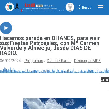
Buscar
Search:
Hacemos parada en OHANES, para vivir
sus Fiestas Patronales, con Mª Carmen
Valverde y Almécija, desde DÍAS DE
RADIO.
06/09/2024 -
Programas
/
Dias de Radio
-
Descargar MP3
11:55