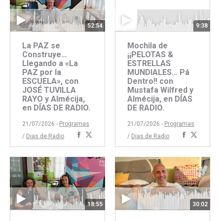
52:54
9:38
La PAZ se
Mochila de
Construye…
¡¡PELOTAS &
Llegando a «La
ESTRELLAS
PAZ por la
MUNDIALES… Pá
ESCUELA», con
Dentro!! con
JOSÉ TUVILLA
Mustafa Wilfred y
RAYO y Almécija,
Almécija, en DÍAS
en DÍAS DE RADIO.
DE RADIO.
21/07/2026 -
Programas
21/07/2026 -
Programas
Compartir
Compartir
Comparti
Compar
/
Dias de Radio
/
Dias de Radio
con
con
con
con
Facebook
Twitter
Faceboo
Twitte
18:55
30:02