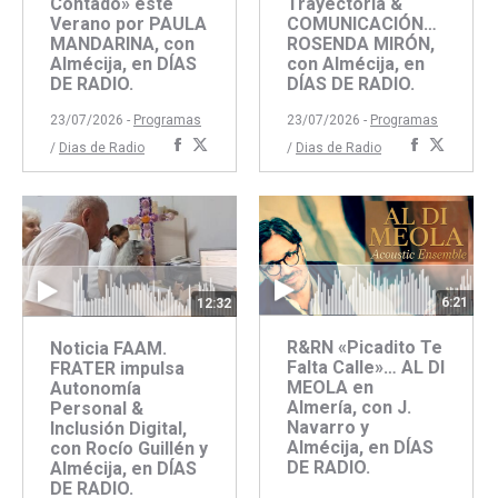
Contado» este
Trayectoria &
Verano por PAULA
COMUNICACIÓN…
MANDARINA, con
ROSENDA MIRÓN,
Almécija, en DÍAS
con Almécija, en
DE RADIO.
DÍAS DE RADIO.
23/07/2026 -
Programas
23/07/2026 -
Programas
Compartir
Compartir
Comparti
Compar
/
Dias de Radio
/
Dias de Radio
con
con
con
con
Facebook
Twitter
Faceboo
Twitte
6:21
12:32
R&RN «Picadito Te
Noticia FAAM.
Falta Calle»… AL DI
FRATER impulsa
MEOLA en
Autonomía
Almería, con J.
Personal &
Navarro y
Inclusión Digital,
Almécija, en DÍAS
con Rocío Guillén y
DE RADIO.
Almécija, en DÍAS
DE RADIO.