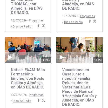
THOMAS, con
Almécija, en DÍAS
Almécija, en DÍAS
DE RADIO.
DE RADIO.
15/07/2026 -
Programas
15/07/2026 -
Programas
Comparti
Compar
/
Dias de Radio
Compartir
Compartir
/
Dias de Radio
con
con
con
con
Faceboo
Twitte
Facebook
Twitter
12:40
16:23
Noticia FAAM. Más
Vacaciones en
Formación x
Casa junto a
Empleo, con Rocío
nuestra Familia
Guillén y Almécija,
Peluda, desde
en DÍAS DE RADIO.
Veterinaria Los
Pinos de Huércal
15/07/2026 -
Programas
+Herminia García y
Almécija, en DÍAS
Compartir
Compartir
/
Dias de Radio
DE RADIO.
con
con