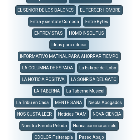
EL SENIOR DE LOS BALONES
EL TERCER HOMBRE
Entra y sientate Comoda
Entre Bytes
ENTREVISTAS
HOMO INSOLITUS
Ideas para educar
INFORMATIVO MATINAL PARA AHORRAR TIEMPO
LA COLUMNA DE ESPADA
La Estirpe del Lobo
LA NOTICIA POSITIVA
LA SONRISA DEL GATO
LA TABERNA
La Taberna Musical
La Tribu en Casa
MENTE SANA
Niebla Abogados
NOS GUSTA LEER
Noticias FAAM
NOVA CIENCIA
Nuestra Familia Peluda
Nunca caminaras solo
ODOLOR Fisiterapía
Paseo Abajo