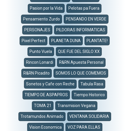
Pasion por la Vida
Pelotas pa Fuera
Pensamiento Zurdo
PENSANDO EN VERDE
PERSONAJES
PILDORAS INFORMATICAS
Pixel Perfect
PLANETA DUNA
PLANTATE!
Punto Vuela
QUE FUE DEL SIGLO XX
Rincon Lonardi
R&RN Apuesta Personal
R&RN Picadito
SOMOS LO QUE COMEMOS
Sonetos y Cafe con Reche
Tabula Rasa
TIEMPO DE ASPAPROS
Tiempo Historico
TOMA 21
Transmision Vegana
Trotamundos Animado
VENTANA SOLIDARIA
Vision Economica
VOZ PARA ELLAS