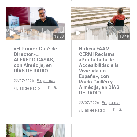
con
con
Faceboo
Twitte
Facebook
Twitter
18:30
13:49
«El Primer Café de
Noticia FAAM.
Director»…
CERMI Reclama
ALFREDO CASAS,
«Por la falta de
con Almécija, en
Accesibilidad a la
DÍAS DE RADIO.
Vivienda en
España», con
22/07/2026 -
Programas
Rocío Guillén y
Almécija, en DÍAS
Compartir
Compartir
/
Dias de Radio
DE RADIO.
con
con
Facebook
Twitter
22/07/2026 -
Programas
Comparti
Compar
/
Dias de Radio
con
con
Faceboo
Twitte