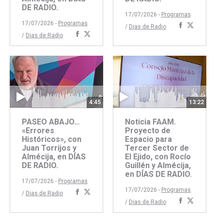
DE RADIO.
17/07/2026 -
Programas
17/07/2026 -
Programas
Comparti
Compar
/
Dias de Radio
Compartir
Compartir
/
Dias de Radio
con
con
con
con
Faceboo
Twitte
Facebook
Twitter
13:22
4:45
Noticia FAAM.
PASEO ABAJO…
Proyecto de
«Errores
Espacio para
Históricos», con
Tercer Sector de
Juan Torrijos y
El Ejido, con Rocío
Almécija, en DÍAS
Guillén y Almécija,
DE RADIO.
en DÍAS DE RADIO.
17/07/2026 -
Programas
17/07/2026 -
Programas
Compartir
Compartir
/
Dias de Radio
Comparti
Compar
/
Dias de Radio
con
con
con
con
Facebook
Twitter