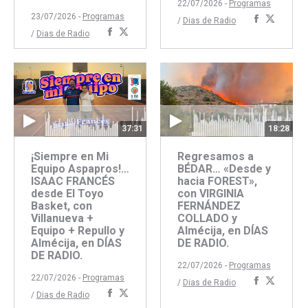
22/07/2026 -
Programas
23/07/2026 -
Programas
Comparti
Compar
/
Dias de Radio
Compartir
Compartir
/
Dias de Radio
con
con
con
con
Faceboo
Twitte
Facebook
Twitter
37:31
18:28
¡Siempre en Mi
Regresamos a
Equipo Aspapros!…
BÉDAR… «Desde y
ISAAC FRANCÉS
hacia FOREST»,
desde El Toyo
con VIRGINIA
Basket, con
FERNÁNDEZ
Villanueva +
COLLADO y
Equipo + Repullo y
Almécija, en DÍAS
Almécija, en DÍAS
DE RADIO.
DE RADIO.
22/07/2026 -
Programas
22/07/2026 -
Programas
Comparti
Compar
/
Dias de Radio
Compartir
Compartir
/
Dias de Radio
con
con