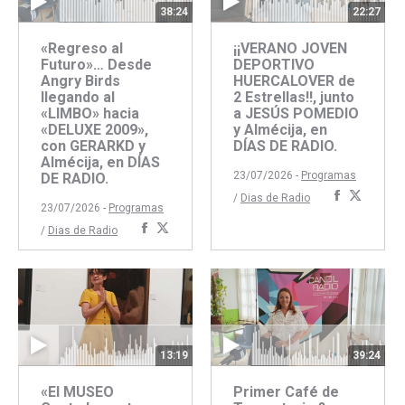
38:24
22:27
«Regreso al
¡¡VERANO JOVEN
Futuro»… Desde
DEPORTIVO
Angry Birds
HUERCALOVER de
llegando al
2 Estrellas!!, junto
«LIMBO» hacia
a JESÚS POMEDIO
«DELUXE 2009»,
y Almécija, en
con GERARKD y
DÍAS DE RADIO.
Almécija, en DÍAS
23/07/2026 -
Programas
DE RADIO.
Comparti
Compar
/
Dias de Radio
23/07/2026 -
Programas
con
con
Compartir
Compartir
/
Dias de Radio
Faceboo
Twitte
con
con
Facebook
Twitter
13:19
39:24
«El MUSEO
Primer Café de