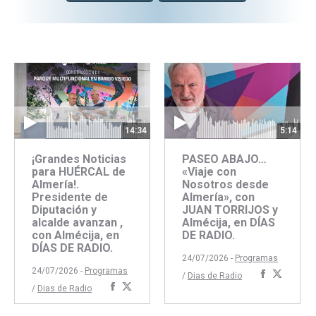
14:34
5:14
¡Grandes Noticias
PASEO ABAJO…
para HUÉRCAL de
«Viaje con
Almería!.
Nosotros desde
Presidente de
Almería», con
Diputación y
JUAN TORRIJOS y
alcalde avanzan ,
Almécija, en DÍAS
con Almécija, en
DE RADIO.
DÍAS DE RADIO.
24/07/2026 -
Programas
24/07/2026 -
Programas
Comparti
Compar
/
Dias de Radio
Compartir
Compartir
/
Dias de Radio
con
con
con
con
Faceboo
Twitte