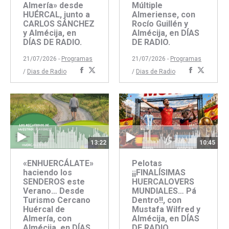
Almería» desde
Múltiple
HUÉRCAL, junto a
Almeriense, con
CARLOS SÁNCHEZ
Rocío Guillén y
y Almécija, en
Almécija, en DÍAS
DÍAS DE RADIO.
DE RADIO.
21/07/2026 -
Programas
21/07/2026 -
Programas
Compartir
Compartir
Comparti
Compar
/
Dias de Radio
/
Dias de Radio
con
con
con
con
Facebook
Twitter
Faceboo
Twitte
13:22
10:45
«ENHUERCÁLATE»
Pelotas
haciendo los
¡¡FINALÍSIMAS
SENDEROS este
HUERCALOVERS
Verano… Desde
MUNDIALES… Pá
Turismo Cercano
Dentro!!, con
Huércal de
Mustafa Wilfred y
Almería, con
Almécija, en DÍAS
Almécija, en DÍAS
DE RADIO.