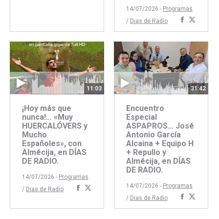
Facebook
Twitter
14/07/2026 -
Programas
Comparti
Compar
/
Dias de Radio
con
con
Faceboo
Twitte
11:03
31:42
¡Hoy más que
Encuentro
nunca!… «Muy
Especial
HUERCALÓVERS y
ASPAPROS… José
Mucho
Antonio García
Españoles», con
Alcaina + Equipo H
Almécija, en DÍAS
+ Repullo y
DE RADIO.
Almécija, en DÍAS
DE RADIO.
14/07/2026 -
Programas
14/07/2026 -
Programas
Compartir
Compartir
/
Dias de Radio
Comparti
Compar
/
Dias de Radio
con
con
con
con
Facebook
Twitter