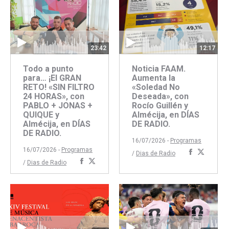
23:42
12:17
Todo a punto
Noticia FAAM.
para… ¡El GRAN
Aumenta la
RETO! «SIN FILTRO
«Soledad No
24 HORAS», con
Deseada», con
PABLO + JONAS +
Rocío Guillén y
QUIQUE y
Almécija, en DÍAS
Almécija, en DÍAS
DE RADIO.
DE RADIO.
16/07/2026 -
Programas
16/07/2026 -
Programas
Comparti
Compar
/
Dias de Radio
Compartir
Compartir
/
Dias de Radio
con
con
con
con
Faceboo
Twitte
Facebook
Twitter