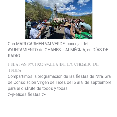
Con MARI CARMEN VALVERDE, concejal del
AYUNTAMIENTO de OHANES + ALMÉCIJA, en DÍAS DE
RADIO…
𝔽𝕀𝔼𝕊𝕋𝔸𝕊 ℙ𝔸𝕋ℝ𝕆ℕ𝔸𝕃𝔼𝕊 𝔻𝔼 𝕃𝔸 𝕍𝕀ℝ𝔾𝔼ℕ 𝔻𝔼
𝕋𝕀ℂ𝔼𝕊
Compartimos la programación de las fiestas de Ntra. Sra.
de Consolación Virgen de Tices del 6 al 8 de septiembre
para el disfrute de todos y todas.
🥳¡Felices fiestas!🥳