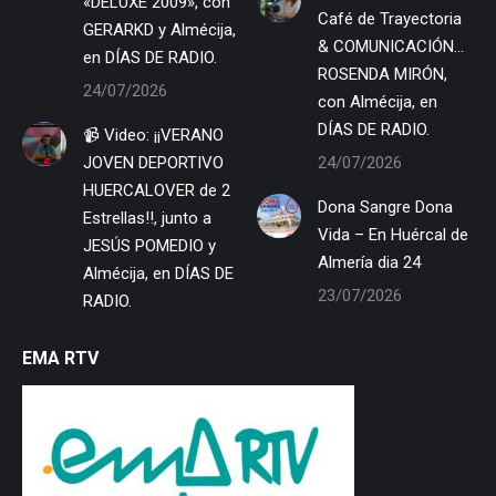
«DELUXE 2009», con
Café de Trayectoria
GERARKD y Almécija,
& COMUNICACIÓN…
en DÍAS DE RADIO.
ROSENDA MIRÓN,
24/07/2026
con Almécija, en
DÍAS DE RADIO.
📹 Video: ¡¡VERANO
JOVEN DEPORTIVO
24/07/2026
HUERCALOVER de 2
Dona Sangre Dona
Estrellas!!, junto a
Vida – En Huércal de
JESÚS POMEDIO y
Almería dia 24
Almécija, en DÍAS DE
23/07/2026
RADIO.
EMA RTV