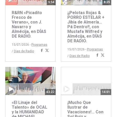
9:54
8:25
R&RN «Picadito
¡¡Pelotas Rojas &
Fresco de
PORRO ESTELAR +
Verano», con J.
Jibia de Almería…
Navarro y
Pá Dentro!!, con
Almécija, en DÍAS
Mustafa Wilfred y
DE RADIO.
Almécija, en DÍAS
DE RADIO.
15/07/2026 -
Programas
15/07/2026 -
Programas
Compartir
Compartir
/
Dias de Radio
Comparti
Compar
/
Dias de Radio
con
con
con
con
Facebook
Twitter
Faceboo
Twitte
43:22
14:01
«El Linaje del
¡Mucho Que
Talento» de OCAL
Ilustrar de
y la HUMANIDAD
Vacaciones!… Con
de MICHAEL
Sol Ruiz y