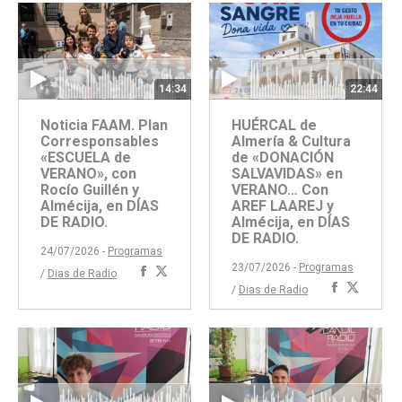
Facebook
Twitter
22:44
14:34
HUÉRCAL de
Noticia FAAM. Plan
Almería & Cultura
Corresponsables
de «DONACIÓN
«ESCUELA de
SALVAVIDAS» en
VERANO», con
VERANO… Con
Rocío Guillén y
AREF LAAREJ y
Almécija, en DÍAS
Almécija, en DÍAS
DE RADIO.
DE RADIO.
24/07/2026 -
Programas
23/07/2026 -
Programas
Compartir
Compartir
/
Dias de Radio
Comparti
Compar
/
Dias de Radio
con
con
con
con
Facebook
Twitter
Faceboo
Twitte