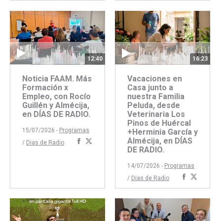
con
con
Faceboo
Twitte
Facebook
Twitter
12:40
16:23
Noticia FAAM. Más
Vacaciones en
Formación x
Casa junto a
Empleo, con Rocío
nuestra Familia
Guillén y Almécija,
Peluda, desde
en DÍAS DE RADIO.
Veterinaria Los
Pinos de Huércal
15/07/2026 -
Programas
+Herminia García y
Almécija, en DÍAS
Compartir
Compartir
/
Dias de Radio
DE RADIO.
con
con
Facebook
Twitter
14/07/2026 -
Programas
Comparti
Compar
/
Dias de Radio
con
con
Faceboo
Twitte