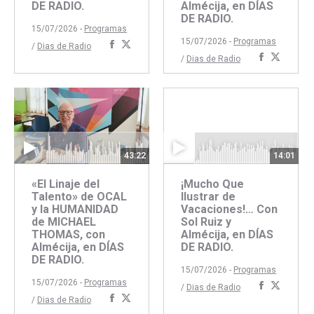
DE RADIO.
Almécija, en DÍAS
DE RADIO.
15/07/2026 -
Programas
15/07/2026 -
Programas
Compartir
Compartir
/
Dias de Radio
Comparti
Compar
/
Dias de Radio
con
con
con
con
Facebook
Twitter
Faceboo
Twitte
43:22
14:01
«El Linaje del
¡Mucho Que
Talento» de OCAL
Ilustrar de
y la HUMANIDAD
Vacaciones!… Con
de MICHAEL
Sol Ruiz y
THOMAS, con
Almécija, en DÍAS
Almécija, en DÍAS
DE RADIO.
DE RADIO.
15/07/2026 -
Programas
15/07/2026 -
Programas
Comparti
Compar
/
Dias de Radio
Compartir
Compartir
/
Dias de Radio
con
con