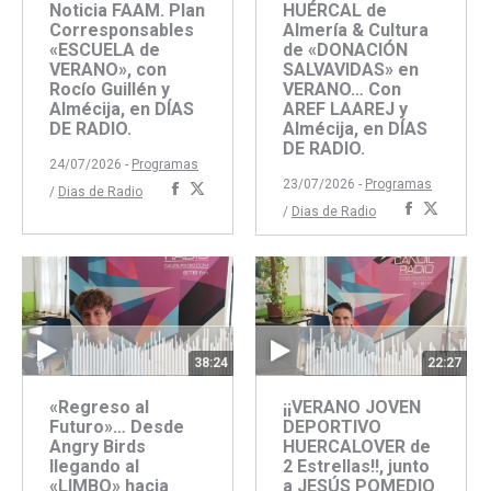
HUÉRCAL de
Noticia FAAM. Plan
Almería & Cultura
Corresponsables
de «DONACIÓN
«ESCUELA de
SALVAVIDAS» en
VERANO», con
VERANO… Con
Rocío Guillén y
AREF LAAREJ y
Almécija, en DÍAS
Almécija, en DÍAS
DE RADIO.
DE RADIO.
24/07/2026 -
Programas
23/07/2026 -
Programas
Compartir
Compartir
/
Dias de Radio
Comparti
Compar
/
Dias de Radio
con
con
con
con
Facebook
Twitter
Faceboo
Twitte
38:24
22:27
«Regreso al
¡¡VERANO JOVEN
Futuro»… Desde
DEPORTIVO
Angry Birds
HUERCALOVER de
llegando al
2 Estrellas!!, junto
«LIMBO» hacia
a JESÚS POMEDIO