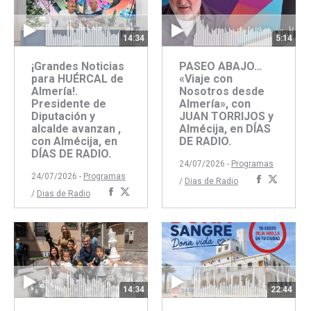
14:34
5:14
¡Grandes Noticias
PASEO ABAJO…
para HUÉRCAL de
«Viaje con
Almería!.
Nosotros desde
Presidente de
Almería», con
Diputación y
JUAN TORRIJOS y
alcalde avanzan ,
Almécija, en DÍAS
con Almécija, en
DE RADIO.
DÍAS DE RADIO.
24/07/2026 -
Programas
24/07/2026 -
Programas
Comparti
Compar
/
Dias de Radio
Compartir
Compartir
/
Dias de Radio
con
con
con
con
Faceboo
Twitte
Facebook
Twitter
22:44
14:34