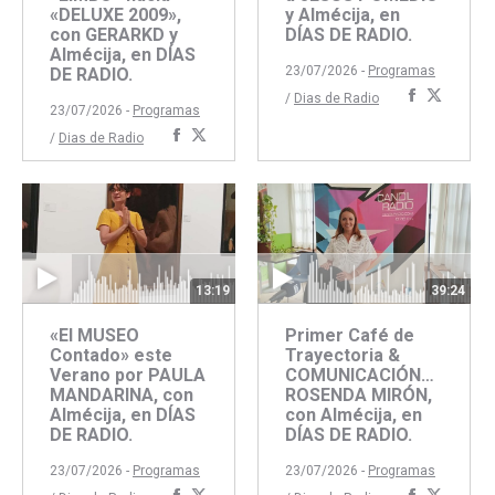
«DELUXE 2009»,
y Almécija, en
con GERARKD y
DÍAS DE RADIO.
Almécija, en DÍAS
23/07/2026 -
Programas
DE RADIO.
Comparti
Compar
/
Dias de Radio
23/07/2026 -
Programas
con
con
Compartir
Compartir
/
Dias de Radio
Faceboo
Twitte
con
con
Facebook
Twitter
13:19
39:24
«El MUSEO
Primer Café de
Contado» este
Trayectoria &
Verano por PAULA
COMUNICACIÓN…
MANDARINA, con
ROSENDA MIRÓN,
Almécija, en DÍAS
con Almécija, en
DE RADIO.
DÍAS DE RADIO.
23/07/2026 -
Programas
23/07/2026 -
Programas