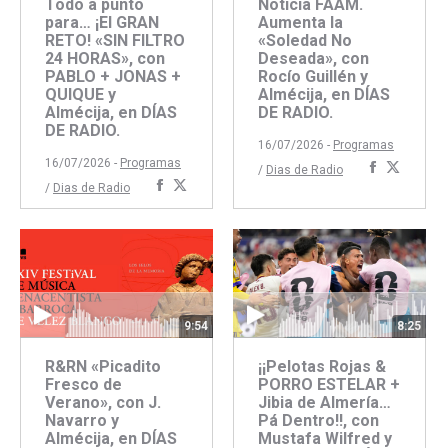
Todo a punto
Noticia FAAM.
para… ¡El GRAN
Aumenta la
RETO! «SIN FILTRO
«Soledad No
24 HORAS», con
Deseada», con
PABLO + JONAS +
Rocío Guillén y
QUIQUE y
Almécija, en DÍAS
Almécija, en DÍAS
DE RADIO.
DE RADIO.
16/07/2026 -
Programas
16/07/2026 -
Programas
Comparti
Compar
/
Dias de Radio
Compartir
Compartir
/
Dias de Radio
con
con
con
con
Faceboo
Twitte
Facebook
Twitter
9:54
8:25
R&RN «Picadito
¡¡Pelotas Rojas &
Fresco de
PORRO ESTELAR +
Verano», con J.
Jibia de Almería…
Navarro y
Pá Dentro!!, con
Almécija, en DÍAS
Mustafa Wilfred y