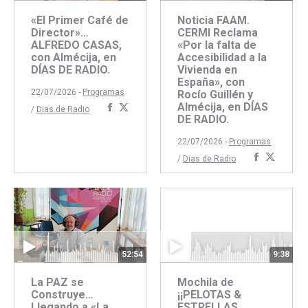
«El Primer Café de
Noticia FAAM.
Director»…
CERMI Reclama
ALFREDO CASAS,
«Por la falta de
con Almécija, en
Accesibilidad a la
DÍAS DE RADIO.
Vivienda en
España», con
22/07/2026 -
Programas
Rocío Guillén y
Almécija, en DÍAS
Compartir
Compartir
/
Dias de Radio
DE RADIO.
con
con
Facebook
Twitter
22/07/2026 -
Programas
Comparti
Compar
/
Dias de Radio
con
con
Faceboo
Twitte
52:54
9:38
La PAZ se
Mochila de
Construye…
¡¡PELOTAS &
Llegando a «La
ESTRELLAS