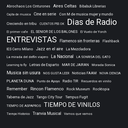
Aires Celtas
Abrochaos Los Cinturones
Bibabuk Librerias
Cine en serie
Con M de musica mujer y mundo
Cajita de musica
Dias de Radio
Creciendo en tribu
CUENTOS PSS OK
EL SENIOR DE LOS BALONES
El Vuelo de Yorch
El primer cafe
ENTREVISTAS
Flamenco sin fronteras
Flashback
Jazz en el aire
IES Cerro Milano
La Mezcladora
La Nacional
La mirada del delfin viajero
LA SONRISA DEL GATO
Letras de Esparto
MAR DE JAIRAN
Morada Sonica
Learning to fly
Musica sin usura
Noticias FAAM
NOS GUSTA LEER
NOVA CIENCIA
PLANETA DUNA
Radio TIR
Punto de Apoyo
Recuerdos en vinilo
Remember
Rincon Flamenco
Rocktopia
Rock Museum
Taberna de Jazz
Tango City Tour
Tempus Fugit
TIEMPO DE VINILOS
TIEMPO DE ASPAPROS
Tranvia Musical
Tiempo Historico
Vamos que vamos