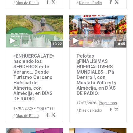
Compartir
Compartir
Comparti
Compar
/
Dias de Radio
/
Dias de Radio
con
con
con
con
Facebook
Twitter
Faceboo
Twitte
13:22
10:45
«ENHUERCÁLATE»
Pelotas
haciendo los
¡¡FINALÍSIMAS
SENDEROS este
HUERCALOVERS
Verano… Desde
MUNDIALES… Pá
Turismo Cercano
Dentro!!, con
Huércal de
Mustafa Wilfred y
Almería, con
Almécija, en DÍAS
Almécija, en DÍAS
DE RADIO.
DE RADIO.
17/07/2026 -
Programas
17/07/2026 -
Programas
Comparti
Compar
/
Dias de Radio
Compartir
Compartir
/
Dias de Radio
con
con
con
con
Faceboo
Twitte
Facebook
Twitter