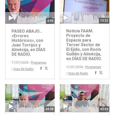
13:22
4:45
Noticia FAAM.
PASEO ABAJO…
Proyecto de
«Errores
Espacio para
Históricos», con
Tercer Sector de
Juan Torrijos y
El Ejido, con Rocío
Almécija, en DÍAS
Guillén y Almécija,
DE RADIO.
en DÍAS DE RADIO.
17/07/2026 -
Programas
17/07/2026 -
Programas
Compartir
Compartir
/
Dias de Radio
Comparti
Compar
/
Dias de Radio
con
con
con
con
Facebook
Twitter
Faceboo
Twitte
44:38
42:43