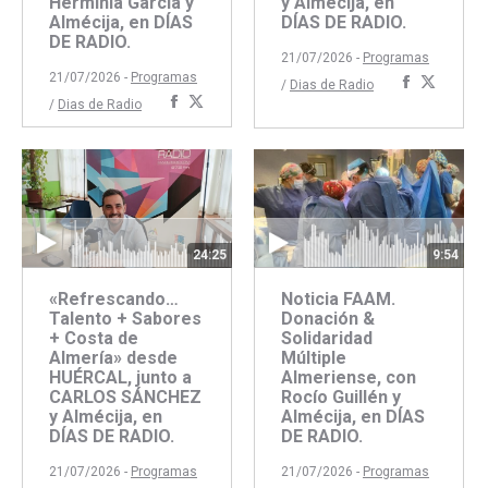
Herminia García y
y Almécija, en
Almécija, en DÍAS
DÍAS DE RADIO.
DE RADIO.
21/07/2026 -
Programas
21/07/2026 -
Programas
Comparti
Compar
/
Dias de Radio
Compartir
Compartir
/
Dias de Radio
con
con
con
con
Faceboo
Twitte
Facebook
Twitter
24:25
9:54
«Refrescando…
Noticia FAAM.
Talento + Sabores
Donación &
+ Costa de
Solidaridad
Almería» desde
Múltiple
HUÉRCAL, junto a
Almeriense, con
CARLOS SÁNCHEZ
Rocío Guillén y
y Almécija, en
Almécija, en DÍAS
DÍAS DE RADIO.
DE RADIO.
21/07/2026 -
Programas
21/07/2026 -
Programas