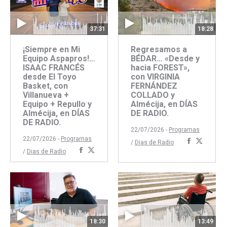
37:31
18:28
¡Siempre en Mi
Regresamos a
Equipo Aspapros!…
BÉDAR… «Desde y
ISAAC FRANCÉS
hacia FOREST»,
desde El Toyo
con VIRGINIA
Basket, con
FERNÁNDEZ
Villanueva +
COLLADO y
Equipo + Repullo y
Almécija, en DÍAS
Almécija, en DÍAS
DE RADIO.
DE RADIO.
22/07/2026 -
Programas
22/07/2026 -
Programas
Comparti
Compar
/
Dias de Radio
Compartir
Compartir
/
Dias de Radio
con
con
con
con
Faceboo
Twitte
Facebook
Twitter
18:30
13:49