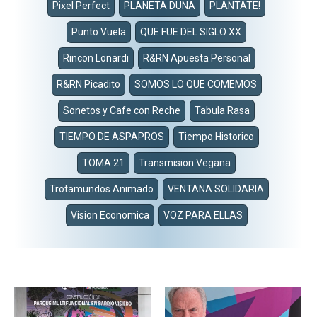
Pixel Perfect
PLANETA DUNA
PLANTATE!
Punto Vuela
QUE FUE DEL SIGLO XX
Rincon Lonardi
R&RN Apuesta Personal
R&RN Picadito
SOMOS LO QUE COMEMOS
Sonetos y Cafe con Reche
Tabula Rasa
TIEMPO DE ASPAPROS
Tiempo Historico
TOMA 21
Transmision Vegana
Trotamundos Animado
VENTANA SOLIDARIA
Vision Economica
VOZ PARA ELLAS