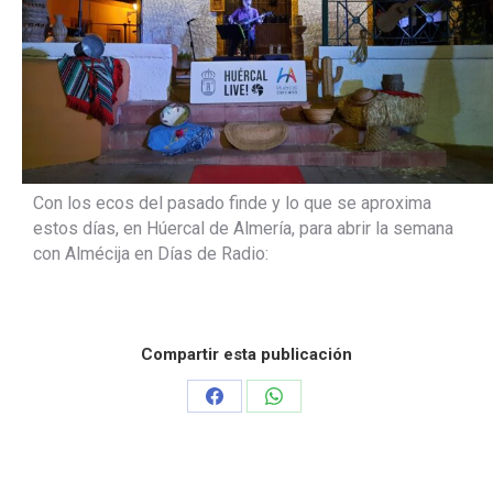
Con los ecos del pasado finde y lo que se aproxima
estos días, en Húercal de Almería, para abrir la semana
con Almécija en Días de Radio:
Compartir esta publicación
Share
Share
on
on
Facebook
WhatsApp