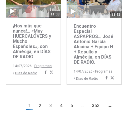
11:03
31:42
¡Hoy más que
Encuentro
nunca!… «Muy
Especial
HUERCALÓVERS y
ASPAPROS… José
Mucho
Antonio García
Españoles», con
Alcaina + Equipo H
Almécija, en DÍAS
+ Repullo y
DE RADIO.
Almécija, en DÍAS
DE RADIO.
14/07/2026 -
Programas
14/07/2026 -
Programas
Compartir
Compartir
/
Dias de Radio
Comparti
Compar
/
Dias de Radio
con
con
con
con
Facebook
Twitter
Faceboo
Twitte
1
2
3
4
5
…
353
→