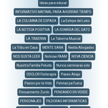
Ideas para educar
INFORMATIVO MATINAL PARA AHORRAR TIEMPO
LA COLUMNA DE ESPADA
La Estirpe del Lobo
LA NOTICIA POSITIVA
LA SONRISA DEL GATO
LA TABERNA
La Taberna Musical
La Tribu en Casa
MENTE SANA
Niebla Abogados
NOS GUSTA LEER
Noticias FAAM
NOVA CIENCIA
Nuestra Familia Peluda
Nunca caminaras solo
ODOLOR Fisiterapía
Paseo Abajo
Pasion por la Vida
Pelotas pa Fuera
Pensamiento Zurdo
PENSANDO EN VERDE
PERSONAJES
PILDORAS INFORMATICAS