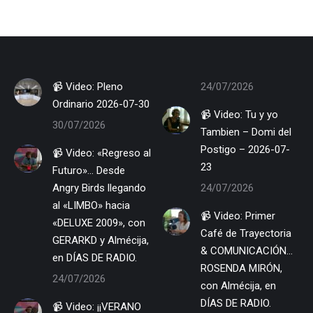
📹 Video: Pleno
24/07/2026
Ordinario 2026-07-30
📹 Video: Tu y yo
30/07/2026
Tambien – Domi del
Postigo – 2026-07-
📹 Video: «Regreso al
23
Futuro»… Desde
Angry Birds llegando
24/07/2026
al «LIMBO» hacia
📹 Video: Primer
«DELUXE 2009», con
Café de Trayectoria
GERARKD y Almécija,
& COMUNICACIÓN…
en DÍAS DE RADIO.
ROSENDA MIRÓN,
24/07/2026
con Almécija, en
DÍAS DE RADIO.
📹 Video: ¡¡VERANO