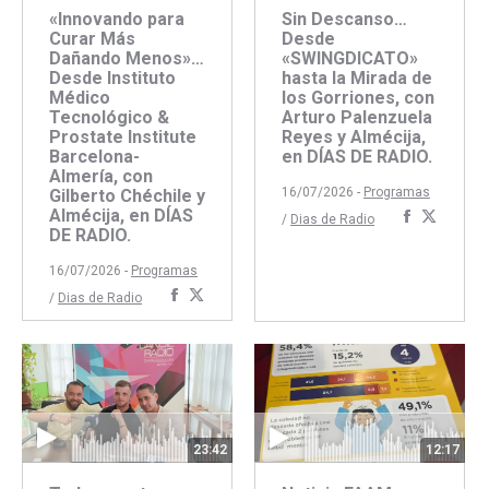
«Innovando para
Sin Descanso…
Curar Más
Desde
Dañando Menos»…
«SWINGDICATO»
Desde Instituto
hasta la Mirada de
Médico
los Gorriones, con
Tecnológico &
Arturo Palenzuela
Prostate Institute
Reyes y Almécija,
Barcelona-
en DÍAS DE RADIO.
Almería, con
16/07/2026 -
Programas
Gilberto Chéchile y
Almécija, en DÍAS
Comparti
Compar
/
Dias de Radio
DE RADIO.
con
con
Faceboo
Twitte
16/07/2026 -
Programas
Compartir
Compartir
/
Dias de Radio
con
con
Facebook
Twitter
23:42
12:17