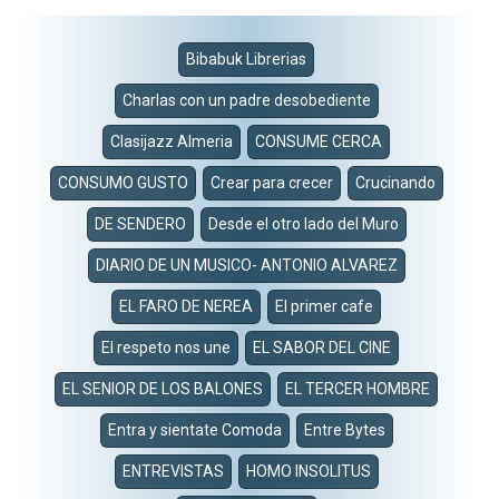
Bibabuk Librerias
Charlas con un padre desobediente
Clasijazz Almeria
CONSUME CERCA
CONSUMO GUSTO
Crear para crecer
Crucinando
DE SENDERO
Desde el otro lado del Muro
DIARIO DE UN MUSICO- ANTONIO ALVAREZ
EL FARO DE NEREA
El primer cafe
El respeto nos une
EL SABOR DEL CINE
EL SENIOR DE LOS BALONES
EL TERCER HOMBRE
Entra y sientate Comoda
Entre Bytes
ENTREVISTAS
HOMO INSOLITUS