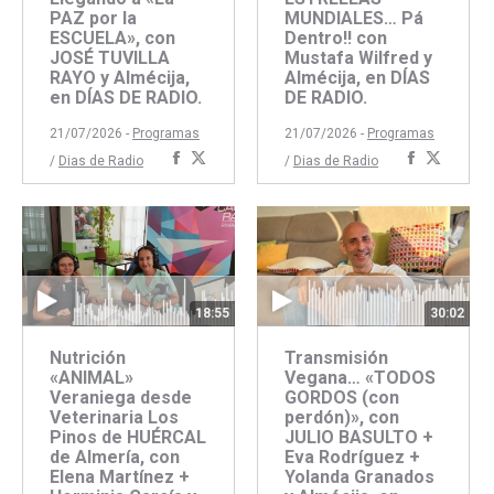
PAZ por la
MUNDIALES… Pá
ESCUELA», con
Dentro!! con
JOSÉ TUVILLA
Mustafa Wilfred y
RAYO y Almécija,
Almécija, en DÍAS
en DÍAS DE RADIO.
DE RADIO.
21/07/2026 -
Programas
21/07/2026 -
Programas
Compartir
Compartir
Comparti
Compar
/
Dias de Radio
/
Dias de Radio
con
con
con
con
Facebook
Twitter
Faceboo
Twitte
18:55
30:02
Nutrición
Transmisión
«ANIMAL»
Vegana… «TODOS
Veraniega desde
GORDOS (con
Veterinaria Los
perdón)», con
Pinos de HUÉRCAL
JULIO BASULTO +
de Almería, con
Eva Rodríguez +
Elena Martínez +
Yolanda Granados