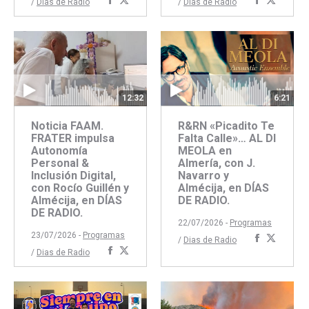
Compartir
Compartir
Comparti
Compar
/
Dias de Radio
/
Dias de Radio
con
con
con
con
Facebook
Twitter
Faceboo
Twitte
6:21
12:32
R&RN «Picadito Te
Noticia FAAM.
Falta Calle»… AL DI
FRATER impulsa
MEOLA en
Autonomía
Almería, con J.
Personal &
Navarro y
Inclusión Digital,
Almécija, en DÍAS
con Rocío Guillén y
DE RADIO.
Almécija, en DÍAS
DE RADIO.
22/07/2026 -
Programas
23/07/2026 -
Programas
Comparti
Compar
/
Dias de Radio
Compartir
Compartir
/
Dias de Radio
con
con
con
con
Faceboo
Twitte
Facebook
Twitter