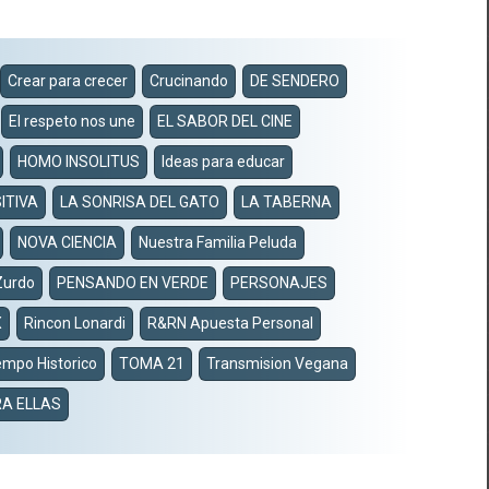
Crear para crecer
Crucinando
DE SENDERO
El respeto nos une
EL SABOR DEL CINE
HOMO INSOLITUS
Ideas para educar
ITIVA
LA SONRISA DEL GATO
LA TABERNA
NOVA CIENCIA
Nuestra Familia Peluda
Zurdo
PENSANDO EN VERDE
PERSONAJES
X
Rincon Lonardi
R&RN Apuesta Personal
empo Historico
TOMA 21
Transmision Vegana
A ELLAS