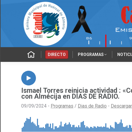
‎‎‎‏‏‎ ‎
DIRECTO
PROGRAMAS
NOTICI
Ismael Torres reinicia actividad :
con Almécija en DÍAS DE RADIO.
09/09/2024 -
Programas
/
Dias de Radio
-
Descarga