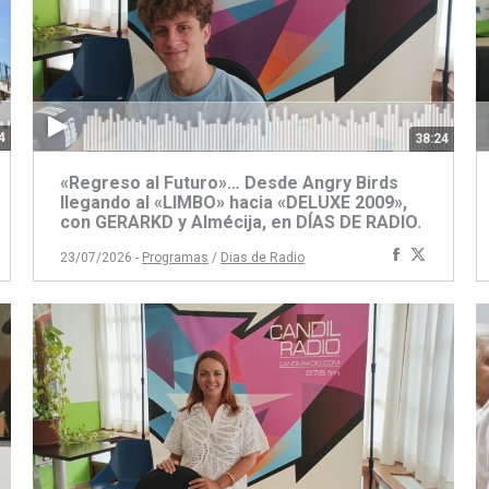
4
38:24
«Regreso al Futuro»… Desde Angry Birds
llegando al «LIMBO» hacia «DELUXE 2009»,
con GERARKD y Almécija, en DÍAS DE RADIO.
artir
ompartir
Compartir
Compart
23/07/2026 -
Programas
/
Dias de Radio
on
con
con
book
itter
Facebook
Twitter