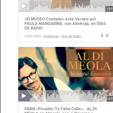
13:1
«El MUSEO Contado» este Verano por
PAULA MANDARINA, con Almécija, en DÍAS
DE RADIO.
Comp
C
23/07/2026 -
Programas
/
Dias de Radio
con
c
Face
Tw
6:2
R&RN «Picadito Te Falta Calle»… AL DI