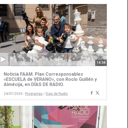
14:34
Noticia FAAM. Plan Corresponsables
«ESCUELA de VERANO», con Rocío Guillén y
Almécija, en DÍAS DE RADIO.
ir
Compartir
Compartir
24/07/2026 -
Programas
/
Dias de Radio
con
con
Facebook
Twitter