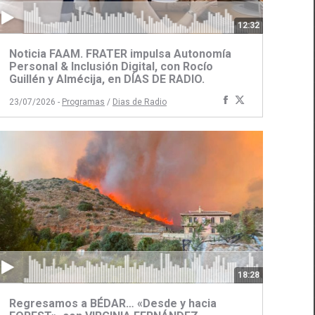
12:32
Noticia FAAM. FRATER impulsa Autonomía
Personal & Inclusión Digital, con Rocío
Guillén y Almécija, en DÍAS DE RADIO.
ir
Compartir
Compartir
23/07/2026 -
Programas
/
Dias de Radio
con
con
Facebook
Twitter
18:28
Regresamos a BÉDAR… «Desde y hacia