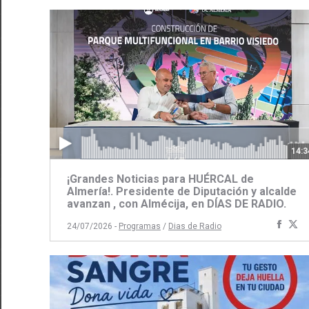
14:3
¡Grandes Noticias para HUÉRCAL de
Almería!. Presidente de Diputación y alcalde
avanzan , con Almécija, en DÍAS DE RADIO.
Comp
C
24/07/2026 -
Programas
/
Dias de Radio
con
c
Face
Tw