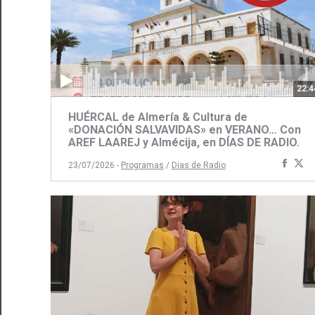
22:4
HUÉRCAL de Almería & Cultura de
«DONACIÓN SALVAVIDAS» en VERANO… Con
AREF LAAREJ y Almécija, en DÍAS DE RADIO.
Comp
C
23/07/2026 -
Programas
/
Dias de Radio
con
c
Face
Tw