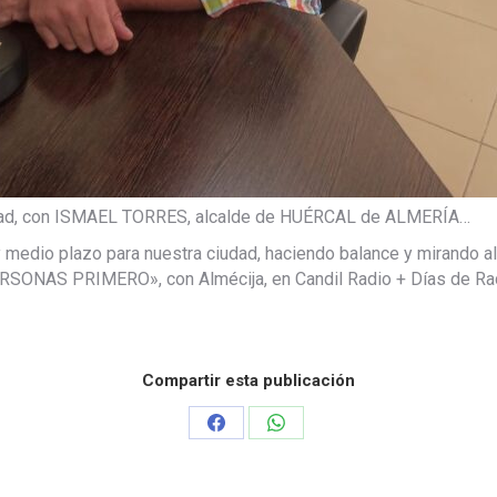
ividad, con ISMAEL TORRES, alcalde de HUÉRCAL de ALMERÍA…
medio plazo para nuestra ciudad, haciendo balance y mirando al
ERSONAS PRIMERO», con Almécija, en Candil Radio + Días de Ra
Compartir esta publicación
Share
Share
on
on