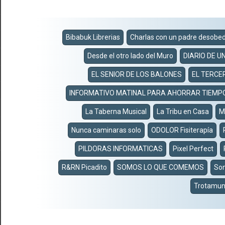
Bibabuk Librerias
Charlas con un padre desobe
Desde el otro lado del Muro
DIARIO DE U
EL SENIOR DE LOS BALONES
EL TERCE
INFORMATIVO MATINAL PARA AHORRAR TIEMP
La Taberna Musical
La Tribu en Casa
M
Nunca caminaras solo
ODOLOR Fisiterapía
PILDORAS INFORMATICAS
Pixel Perfect
R&RN Picadito
SOMOS LO QUE COMEMOS
Son
Trotamun