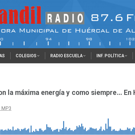
AS
COLEGIOS
RADIO ESCUELA
INF. POLÍTICA
 «Con la máxima energía y como siempre… E
r MP3