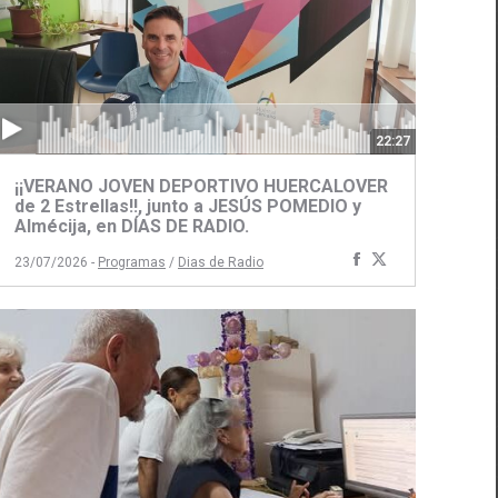
22:27
¡¡VERANO JOVEN DEPORTIVO HUERCALOVER
de 2 Estrellas!!, junto a JESÚS POMEDIO y
Almécija, en DÍAS DE RADIO.
ir
Compartir
Compartir
23/07/2026 -
Programas
/
Dias de Radio
con
con
Facebook
Twitter