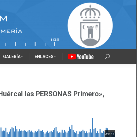
GALERÍA
ENLACES
‎‎‎‏‏‎ ‎
Search:
n Huércal las PERSONAS Primero»,
24:44