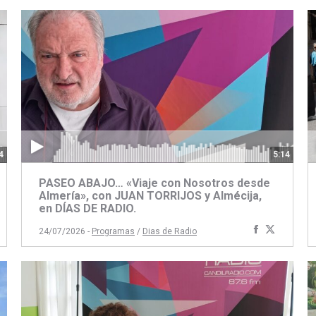
4
5:14
PASEO ABAJO… «Viaje con Nosotros desde
Almería», con JUAN TORRIJOS y Almécija,
en DÍAS DE RADIO.
artir
ompartir
Compartir
Compart
24/07/2026 -
Programas
/
Dias de Radio
on
con
con
book
itter
Facebook
Twitter