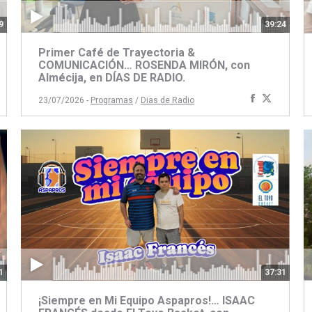
9
39:24
Primer Café de Trayectoria &
COMUNICACIÓN… ROSENDA MIRÓN, con
Almécija, en DÍAS DE RADIO.
artir
ompartir
Compartir
Compart
23/07/2026 -
Programas
/
Dias de Radio
on
con
con
book
itter
Facebook
Twitter
1
37:31
¡Siempre en Mi Equipo Aspapros!… ISAAC