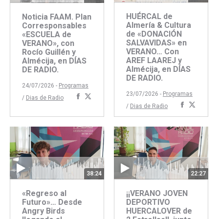
HUÉRCAL de
Noticia FAAM. Plan
Almería & Cultura
Corresponsables
de «DONACIÓN
«ESCUELA de
SALVAVIDAS» en
VERANO», con
VERANO… Con
Rocío Guillén y
AREF LAAREJ y
Almécija, en DÍAS
Almécija, en DÍAS
DE RADIO.
DE RADIO.
24/07/2026 -
Programas
23/07/2026 -
Programas
Compartir
Compartir
/
Dias de Radio
Comparti
Compar
/
Dias de Radio
con
con
con
con
Facebook
Twitter
Faceboo
Twitte
38:24
22:27
«Regreso al
¡¡VERANO JOVEN
Futuro»… Desde
DEPORTIVO
Angry Birds
HUERCALOVER de