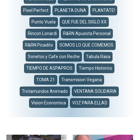
Pixel Perfect
PLANETA DUNA
PLANTATE!
Punto Vuela
QUE FUE DEL SIGLO XX
Rincon Lonardi
R&RN Apuesta Personal
R&RN Picadito
SOMOS LO QUE COMEMOS
Sonetos y Cafe con Reche
Tabula Rasa
TIEMPO DE ASPAPROS
Tiempo Historico
TOMA 21
Transmision Vegana
Trotamundos Animado
VENTANA SOLIDARIA
Vision Economica
VOZ PARA ELLAS