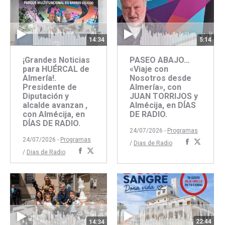
14:34
5:14
¡Grandes Noticias
PASEO ABAJO…
para HUÉRCAL de
«Viaje con
Almería!.
Nosotros desde
Presidente de
Almería», con
Diputación y
JUAN TORRIJOS y
alcalde avanzan ,
Almécija, en DÍAS
con Almécija, en
DE RADIO.
DÍAS DE RADIO.
24/07/2026 -
Programas
24/07/2026 -
Programas
Comparti
Compar
/
Dias de Radio
Compartir
Compartir
/
Dias de Radio
con
con
con
con
Faceboo
Twitte
Facebook
Twitter
22:44
14:34