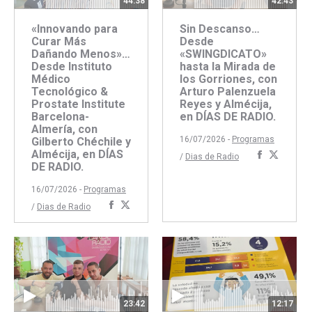
44:38
42:43
«Innovando para
Sin Descanso…
Curar Más
Desde
Dañando Menos»…
«SWINGDICATO»
Desde Instituto
hasta la Mirada de
Médico
los Gorriones, con
Tecnológico &
Arturo Palenzuela
Prostate Institute
Reyes y Almécija,
Barcelona-
en DÍAS DE RADIO.
Almería, con
16/07/2026 -
Programas
Gilberto Chéchile y
Almécija, en DÍAS
Comparti
Compar
/
Dias de Radio
DE RADIO.
con
con
Faceboo
Twitte
16/07/2026 -
Programas
Compartir
Compartir
/
Dias de Radio
con
con
Facebook
Twitter
23:42
12:17