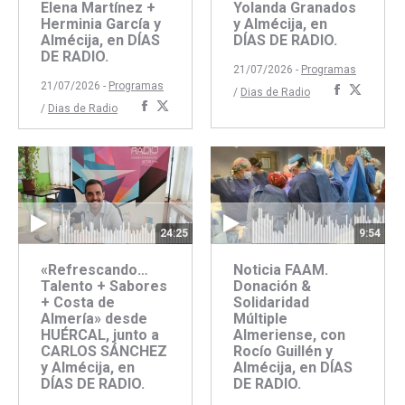
Elena Martínez +
Yolanda Granados
Herminia García y
y Almécija, en
Almécija, en DÍAS
DÍAS DE RADIO.
DE RADIO.
21/07/2026 -
Programas
21/07/2026 -
Programas
Comparti
Compar
/
Dias de Radio
Compartir
Compartir
/
Dias de Radio
con
con
con
con
Faceboo
Twitte
Facebook
Twitter
24:25
9:54
«Refrescando…
Noticia FAAM.
Talento + Sabores
Donación &
+ Costa de
Solidaridad
Almería» desde
Múltiple
HUÉRCAL, junto a
Almeriense, con
CARLOS SÁNCHEZ
Rocío Guillén y
y Almécija, en
Almécija, en DÍAS
DÍAS DE RADIO.
DE RADIO.