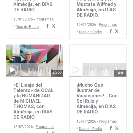
Almécija, en DÍAS
Mustafa Wilfred y
DE RADIO.
Almécija, en DÍAS
DE RADIO.
15/07/2026 -
Programas
15/07/2026 -
Programas
Compartir
Compartir
/
Dias de Radio
Comparti
Compar
/
Dias de Radio
con
con
con
con
Facebook
Twitter
Faceboo
Twitte
43:22
14:01
«El Linaje del
¡Mucho Que
Talento» de OCAL
Ilustrar de
y la HUMANIDAD
Vacaciones!… Con
de MICHAEL
Sol Ruiz y
THOMAS, con
Almécija, en DÍAS
Almécija, en DÍAS
DE RADIO.
DE RADIO.
15/07/2026 -
Programas
15/07/2026 -
Programas
Comparti
Compar
/
Dias de Radio