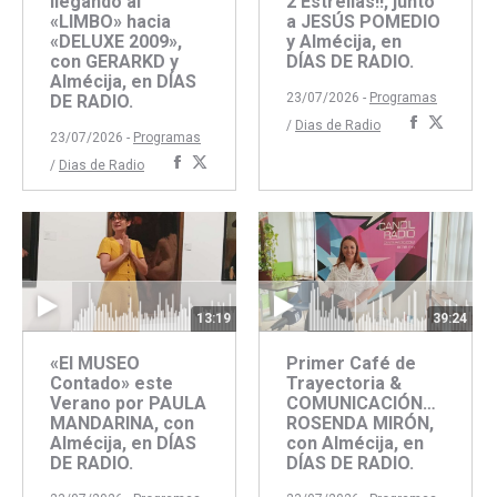
llegando al
2 Estrellas!!, junto
«LIMBO» hacia
a JESÚS POMEDIO
«DELUXE 2009»,
y Almécija, en
con GERARKD y
DÍAS DE RADIO.
Almécija, en DÍAS
23/07/2026 -
Programas
DE RADIO.
Comparti
Compar
/
Dias de Radio
23/07/2026 -
Programas
con
con
Compartir
Compartir
/
Dias de Radio
Faceboo
Twitte
con
con
Facebook
Twitter
13:19
39:24
«El MUSEO
Primer Café de
Contado» este
Trayectoria &
Verano por PAULA
COMUNICACIÓN…
MANDARINA, con
ROSENDA MIRÓN,
Almécija, en DÍAS
con Almécija, en
DE RADIO.
DÍAS DE RADIO.