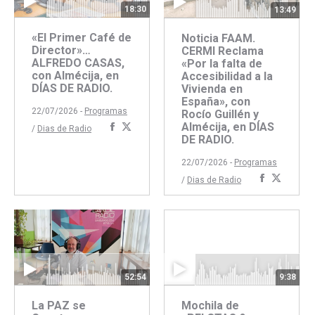
18:30
13:49
«El Primer Café de
Noticia FAAM.
Director»…
CERMI Reclama
ALFREDO CASAS,
«Por la falta de
con Almécija, en
Accesibilidad a la
DÍAS DE RADIO.
Vivienda en
España», con
22/07/2026 -
Programas
Rocío Guillén y
Almécija, en DÍAS
Compartir
Compartir
/
Dias de Radio
DE RADIO.
con
con
Facebook
Twitter
22/07/2026 -
Programas
Comparti
Compar
/
Dias de Radio
con
con
Faceboo
Twitte
52:54
9:38
La PAZ se
Mochila de