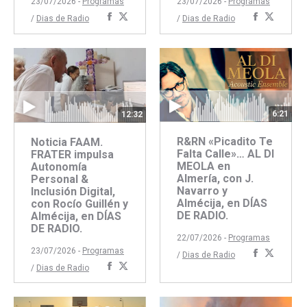
23/07/2026 -
Programas
23/07/2026 -
Programas
Compartir
Compartir
Comparti
Compar
/
Dias de Radio
/
Dias de Radio
con
con
con
con
Facebook
Twitter
Faceboo
Twitte
6:21
12:32
R&RN «Picadito Te
Noticia FAAM.
Falta Calle»… AL DI
FRATER impulsa
MEOLA en
Autonomía
Almería, con J.
Personal &
Navarro y
Inclusión Digital,
Almécija, en DÍAS
con Rocío Guillén y
DE RADIO.
Almécija, en DÍAS
DE RADIO.
22/07/2026 -
Programas
23/07/2026 -
Programas
Comparti
Compar
/
Dias de Radio
Compartir
Compartir
/
Dias de Radio
con
con
con
con
Faceboo
Twitte
Facebook
Twitter