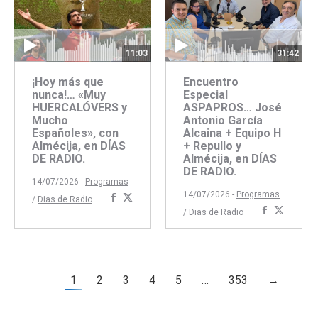
11:03
31:42
¡Hoy más que
Encuentro
nunca!… «Muy
Especial
HUERCALÓVERS y
ASPAPROS… José
Mucho
Antonio García
Españoles», con
Alcaina + Equipo H
Almécija, en DÍAS
+ Repullo y
DE RADIO.
Almécija, en DÍAS
DE RADIO.
14/07/2026 -
Programas
14/07/2026 -
Programas
Compartir
Compartir
/
Dias de Radio
Comparti
Compar
/
Dias de Radio
con
con
con
con
Facebook
Twitter
Faceboo
Twitte
1
2
3
4
5
…
353
→