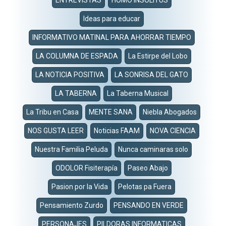
Ideas para educar
INFORMATIVO MATINAL PARA AHORRAR TIEMPO
LA COLUMNA DE ESPADA
La Estirpe del Lobo
LA NOTICIA POSITIVA
LA SONRISA DEL GATO
LA TABERNA
La Taberna Musical
La Tribu en Casa
MENTE SANA
Niebla Abogados
NOS GUSTA LEER
Noticias FAAM
NOVA CIENCIA
Nuestra Familia Peluda
Nunca caminaras solo
ODOLOR Fisiterapía
Paseo Abajo
Pasion por la Vida
Pelotas pa Fuera
Pensamiento Zurdo
PENSANDO EN VERDE
PERSONAJES
PILDORAS INFORMATICAS