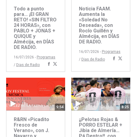
Todo a punto
Noticia FAAM.
para… ¡El GRAN
Aumenta la
RETO! «SIN FILTRO
«Soledad No
24 HORAS», con
Deseada», con
PABLO + JONAS +
Rocío Guillén y
QUIQUE y
Almécija, en DÍAS
Almécija, en DÍAS
DE RADIO.
DE RADIO.
16/07/2026 -
Programas
16/07/2026 -
Programas
Comparti
Compar
/
Dias de Radio
Compartir
Compartir
/
Dias de Radio
con
con
con
con
Faceboo
Twitte
Facebook
Twitter
9:54
8:25
R&RN «Picadito
¡¡Pelotas Rojas &
Fresco de
PORRO ESTELAR +
Verano», con J.
Jibia de Almería…
Navarro y
Pá Dentro!!, con