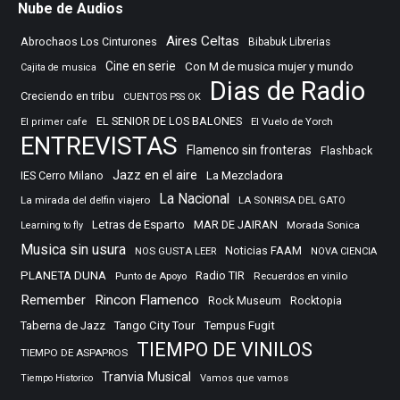
Nube de Audios
Aires Celtas
Abrochaos Los Cinturones
Bibabuk Librerias
Cine en serie
Con M de musica mujer y mundo
Cajita de musica
Dias de Radio
Creciendo en tribu
CUENTOS PSS OK
EL SENIOR DE LOS BALONES
El Vuelo de Yorch
El primer cafe
ENTREVISTAS
Flamenco sin fronteras
Flashback
Jazz en el aire
IES Cerro Milano
La Mezcladora
La Nacional
La mirada del delfin viajero
LA SONRISA DEL GATO
Letras de Esparto
MAR DE JAIRAN
Morada Sonica
Learning to fly
Musica sin usura
Noticias FAAM
NOS GUSTA LEER
NOVA CIENCIA
PLANETA DUNA
Radio TIR
Punto de Apoyo
Recuerdos en vinilo
Remember
Rincon Flamenco
Rocktopia
Rock Museum
Taberna de Jazz
Tango City Tour
Tempus Fugit
TIEMPO DE VINILOS
TIEMPO DE ASPAPROS
Tranvia Musical
Tiempo Historico
Vamos que vamos