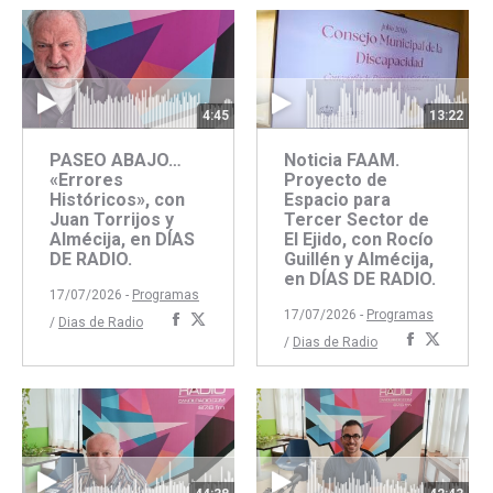
Facebook
Twitter
13:22
4:45
Noticia FAAM.
PASEO ABAJO…
Proyecto de
«Errores
Espacio para
Históricos», con
Tercer Sector de
Juan Torrijos y
El Ejido, con Rocío
Almécija, en DÍAS
Guillén y Almécija,
DE RADIO.
en DÍAS DE RADIO.
17/07/2026 -
Programas
17/07/2026 -
Programas
Compartir
Compartir
/
Dias de Radio
Comparti
Compar
/
Dias de Radio
con
con
con
con
Facebook
Twitter
Faceboo
Twitte