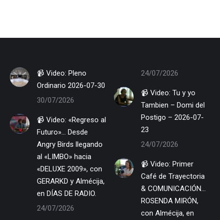
📹 Video: Pleno
24/07/2026
Ordinario 2026-07-30
📹 Video: Tu y yo
30/07/2026
Tambien – Domi del
Postigo – 2026-07-
📹 Video: «Regreso al
23
Futuro»… Desde
Angry Birds llegando
24/07/2026
al «LIMBO» hacia
📹 Video: Primer
«DELUXE 2009», con
Café de Trayectoria
GERARKD y Almécija,
& COMUNICACIÓN…
en DÍAS DE RADIO.
ROSENDA MIRÓN,
24/07/2026
con Almécija, en