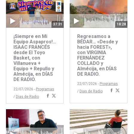
37:31
18:28
¡Siempre en Mi
Regresamos a
Equipo Aspapros!…
BÉDAR… «Desde y
ISAAC FRANCÉS
hacia FOREST»,
desde El Toyo
con VIRGINIA
Basket, con
FERNÁNDEZ
Villanueva +
COLLADO y
Equipo + Repullo y
Almécija, en DÍAS
Almécija, en DÍAS
DE RADIO.
DE RADIO.
22/07/2026 -
Programas
22/07/2026 -
Programas
Comparti
Compar
/
Dias de Radio
Compartir
Compartir
/
Dias de Radio
con
con
con
con
Faceboo
Twitte
Facebook
Twitter