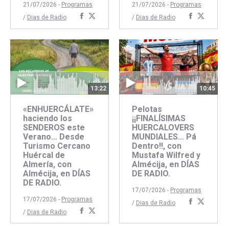
21/07/2026 -
Programas
21/07/2026 -
Programas
Compartir
Compartir
Comparti
Compar
/
Dias de Radio
/
Dias de Radio
con
con
con
con
Facebook
Twitter
Faceboo
Twitte
13:22
10:45
«ENHUERCÁLATE»
Pelotas
haciendo los
¡¡FINALÍSIMAS
SENDEROS este
HUERCALOVERS
Verano… Desde
MUNDIALES… Pá
Turismo Cercano
Dentro!!, con
Huércal de
Mustafa Wilfred y
Almería, con
Almécija, en DÍAS
Almécija, en DÍAS
DE RADIO.
DE RADIO.
17/07/2026 -
Programas
17/07/2026 -
Programas
Comparti
Compar
/
Dias de Radio
Compartir
Compartir
/
Dias de Radio
con
con
con
con
Faceboo
Twitte