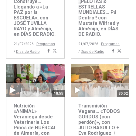
Construye…
¡¡PELOTAS &
Llegando a «La
ESTRELLAS
PAZ por la
MUNDIALES… Pá
ESCUELA», con
Dentro!! con
JOSÉ TUVILLA
Mustafa Wilfred y
RAYO y Almécija,
Almécija, en DÍAS
en DÍAS DE RADIO.
DE RADIO.
21/07/2026 -
Programas
21/07/2026 -
Programas
Compartir
Compartir
Comparti
Compar
/
Dias de Radio
/
Dias de Radio
con
con
con
con
Facebook
Twitter
Faceboo
Twitte
18:55
30:02
Nutrición
Transmisión
«ANIMAL»
Vegana… «TODOS
Veraniega desde
GORDOS (con
Veterinaria Los
perdón)», con
Pinos de HUÉRCAL
JULIO BASULTO +
de Almería, con
Eva Rodríguez +