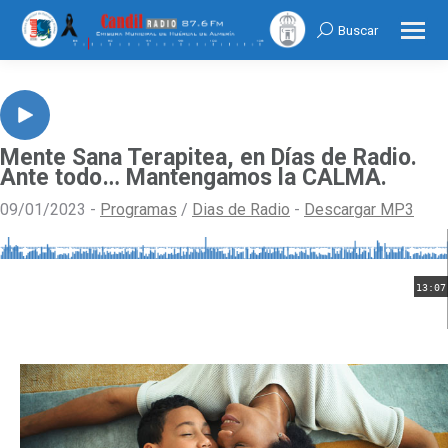
Buscar
Search:
Mente Sana Terapitea, en Días de Radio.
Ante todo… Mantengamos la CALMA.
09/01/2023 -
Programas
/
Dias de Radio
-
Descargar MP3
13:07