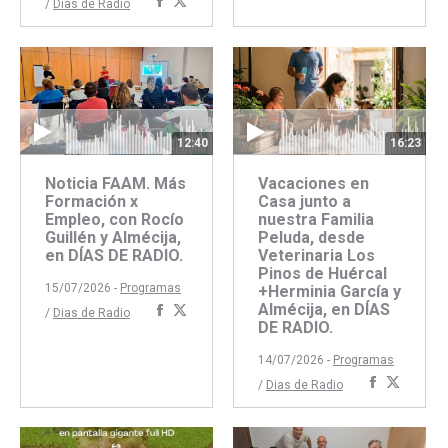
Compartir
Compartir
/
Dias de Radio
con
con
con
con
Faceboo
Twitte
Facebook
Twitter
12:40
16:23
Noticia FAAM. Más
Vacaciones en
Formación x
Casa junto a
Empleo, con Rocío
nuestra Familia
Guillén y Almécija,
Peluda, desde
en DÍAS DE RADIO.
Veterinaria Los
Pinos de Huércal
15/07/2026 -
Programas
+Herminia García y
Almécija, en DÍAS
Compartir
Compartir
/
Dias de Radio
DE RADIO.
con
con
Facebook
Twitter
14/07/2026 -
Programas
Comparti
Compar
/
Dias de Radio
con
con
Faceboo
Twitte