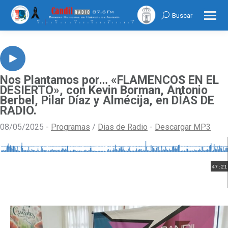
Buscar
Search:
Nos Plantamos por… «FLAMENCOS EN EL
DESIERTO», con Kevin Borman, Antonio
Berbel, Pilar Díaz y Almécija, en DÍAS DE
RADIO.
08/05/2025 -
Programas
/
Dias de Radio
-
Descargar MP3
47:21