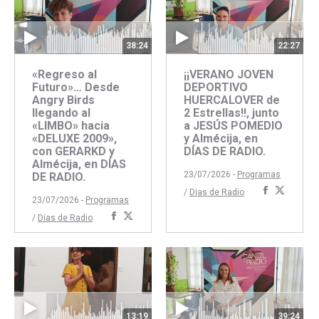
38:24
22:27
«Regreso al
¡¡VERANO JOVEN
Futuro»… Desde
DEPORTIVO
Angry Birds
HUERCALOVER de
llegando al
2 Estrellas!!, junto
«LIMBO» hacia
a JESÚS POMEDIO
«DELUXE 2009»,
y Almécija, en
con GERARKD y
DÍAS DE RADIO.
Almécija, en DÍAS
23/07/2026 -
Programas
DE RADIO.
Comparti
Compar
/
Dias de Radio
23/07/2026 -
Programas
con
con
Compartir
Compartir
/
Dias de Radio
Faceboo
Twitte
con
con
Facebook
Twitter
13:19
39:24