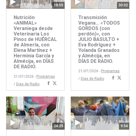
18:55
30:02
Nutrición
Transmisión
«ANIMAL»
Vegana… «TODOS
Veraniega desde
GORDOS (con
Veterinaria Los
perdón)», con
Pinos de HUÉRCAL
JULIO BASULTO +
de Almería, con
Eva Rodríguez +
Elena Martínez +
Yolanda Granados
Herminia García y
y Almécija, en
Almécija, en DÍAS
DÍAS DE RADIO.
DE RADIO.
21/07/2026 -
Programas
21/07/2026 -
Programas
Comparti
Compar
/
Dias de Radio
Compartir
Compartir
/
Dias de Radio
con
con
con
con
Faceboo
Twitte
Facebook
Twitter
24:25
9:54