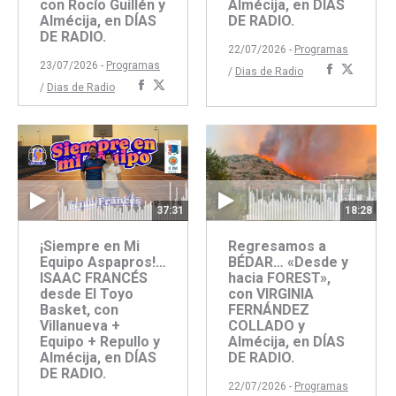
Almécija, en DÍAS
con Rocío Guillén y
DE RADIO.
Almécija, en DÍAS
DE RADIO.
22/07/2026 -
Programas
23/07/2026 -
Programas
Comparti
Compar
/
Dias de Radio
Compartir
Compartir
/
Dias de Radio
con
con
con
con
Faceboo
Twitte
Facebook
Twitter
37:31
18:28
¡Siempre en Mi
Regresamos a
Equipo Aspapros!…
BÉDAR… «Desde y
ISAAC FRANCÉS
hacia FOREST»,
desde El Toyo
con VIRGINIA
Basket, con
FERNÁNDEZ
Villanueva +
COLLADO y
Equipo + Repullo y
Almécija, en DÍAS
Almécija, en DÍAS
DE RADIO.
DE RADIO.
22/07/2026 -
Programas