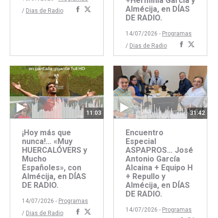
+Herminia García y
Almécija, en DÍAS
Compartir
Compartir
/
Dias de Radio
DE RADIO.
con
con
Facebook
Twitter
14/07/2026 -
Programas
Comparti
Compar
/
Dias de Radio
con
con
Faceboo
Twitte
11:03
31:42
¡Hoy más que
Encuentro
nunca!… «Muy
Especial
HUERCALÓVERS y
ASPAPROS… José
Mucho
Antonio García
Españoles», con
Alcaina + Equipo H
Almécija, en DÍAS
+ Repullo y
DE RADIO.
Almécija, en DÍAS
DE RADIO.
14/07/2026 -
Programas
14/07/2026 -
Programas
Compartir
Compartir
/
Dias de Radio