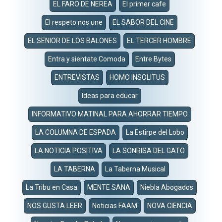
EL FARO DE NEREA
El primer cafe
El respeto nos une
EL SABOR DEL CINE
EL SENIOR DE LOS BALONES
EL TERCER HOMBRE
Entra y sientate Comoda
Entre Bytes
ENTREVISTAS
HOMO INSOLITUS
Ideas para educar
INFORMATIVO MATINAL PARA AHORRAR TIEMPO
LA COLUMNA DE ESPADA
La Estirpe del Lobo
LA NOTICIA POSITIVA
LA SONRISA DEL GATO
LA TABERNA
La Taberna Musical
La Tribu en Casa
MENTE SANA
Niebla Abogados
NOS GUSTA LEER
Noticias FAAM
NOVA CIENCIA