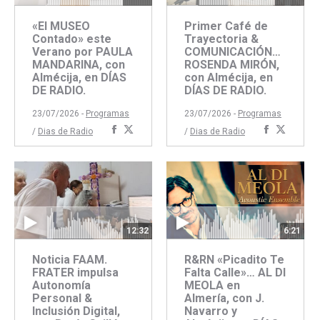
«El MUSEO
Primer Café de
Contado» este
Trayectoria &
Verano por PAULA
COMUNICACIÓN…
MANDARINA, con
ROSENDA MIRÓN,
Almécija, en DÍAS
con Almécija, en
DE RADIO.
DÍAS DE RADIO.
23/07/2026 -
Programas
23/07/2026 -
Programas
Compartir
Compartir
Comparti
Compar
/
Dias de Radio
/
Dias de Radio
con
con
con
con
Facebook
Twitter
Faceboo
Twitte
6:21
12:32
R&RN «Picadito Te
Noticia FAAM.
Falta Calle»… AL DI
FRATER impulsa
MEOLA en
Autonomía
Almería, con J.
Personal &
Navarro y
Inclusión Digital,