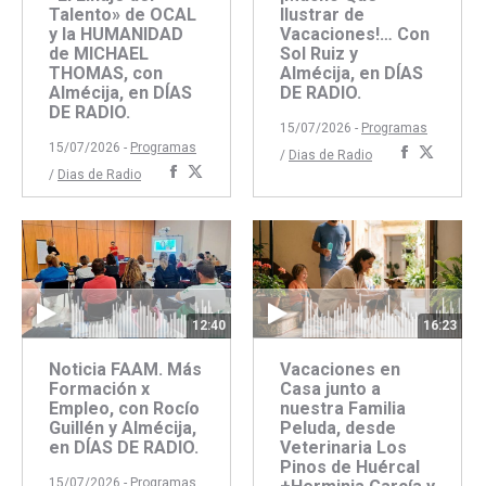
Talento» de OCAL
Ilustrar de
y la HUMANIDAD
Vacaciones!… Con
de MICHAEL
Sol Ruiz y
THOMAS, con
Almécija, en DÍAS
Almécija, en DÍAS
DE RADIO.
DE RADIO.
15/07/2026 -
Programas
15/07/2026 -
Programas
Comparti
Compar
/
Dias de Radio
Compartir
Compartir
/
Dias de Radio
con
con
con
con
Faceboo
Twitte
Facebook
Twitter
12:40
16:23
Noticia FAAM. Más
Vacaciones en
Formación x
Casa junto a
Empleo, con Rocío
nuestra Familia
Guillén y Almécija,
Peluda, desde
en DÍAS DE RADIO.
Veterinaria Los
Pinos de Huércal
15/07/2026 -
Programas