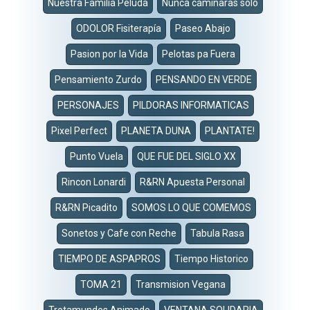
Nuestra Familia Peluda
Nunca caminaras solo
ODOLOR Fisiterapía
Paseo Abajo
Pasion por la Vida
Pelotas pa Fuera
Pensamiento Zurdo
PENSANDO EN VERDE
PERSONAJES
PILDORAS INFORMATICAS
Pixel Perfect
PLANETA DUNA
PLANTATE!
Punto Vuela
QUE FUE DEL SIGLO XX
Rincon Lonardi
R&RN Apuesta Personal
R&RN Picadito
SOMOS LO QUE COMEMOS
Sonetos y Cafe con Reche
Tabula Rasa
TIEMPO DE ASPAPROS
Tiempo Historico
TOMA 21
Transmision Vegana