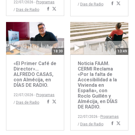
22/07/2026 -
Programas
Comparti
Compar
/
Dias de Radio
Compartir
Compartir
/
Dias de Radio
con
con
con
con
Faceboo
Twitte
Facebook
Twitter
18:30
13:49
«El Primer Café de
Noticia FAAM.
Director»…
CERMI Reclama
ALFREDO CASAS,
«Por la falta de
con Almécija, en
Accesibilidad a la
DÍAS DE RADIO.
Vivienda en
España», con
22/07/2026 -
Programas
Rocío Guillén y
Almécija, en DÍAS
Compartir
Compartir
/
Dias de Radio
DE RADIO.
con
con
Facebook
Twitter
22/07/2026 -
Programas
Comparti
Compar
/
Dias de Radio
con
con