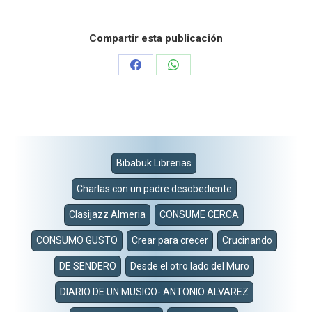
Compartir esta publicación
Share
Share
on
on
Facebook
WhatsApp
Bibabuk Librerias
Charlas con un padre desobediente
Clasijazz Almeria
CONSUME CERCA
CONSUMO GUSTO
Crear para crecer
Crucinando
DE SENDERO
Desde el otro lado del Muro
DIARIO DE UN MUSICO- ANTONIO ALVAREZ