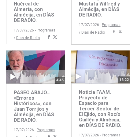
Huércal de
Mustafa Wilfred y
Almería, con
Almécija, en DÍAS
Almécija, en DÍAS
DE RADIO.
DE RADIO.
17/07/2026 -
Programas
17/07/2026 -
Programas
Comparti
Compar
/
Dias de Radio
Compartir
Compartir
/
Dias de Radio
con
con
con
con
Faceboo
Twitte
Facebook
Twitter
13:22
4:45
Noticia FAAM.
PASEO ABAJO…
Proyecto de
«Errores
Espacio para
Históricos», con
Tercer Sector de
Juan Torrijos y
El Ejido, con Rocío
Almécija, en DÍAS
Guillén y Almécija,
DE RADIO.
en DÍAS DE RADIO.
17/07/2026 -
Programas
17/07/2026 -
Programas