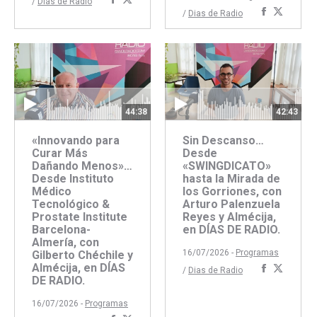
Compartir
Compartir
/
Dias de Radio
Comparti
Compar
/
Dias de Radio
con
con
con
con
Facebook
Twitter
Faceboo
Twitte
44:38
42:43
«Innovando para
Sin Descanso…
Curar Más
Desde
Dañando Menos»…
«SWINGDICATO»
Desde Instituto
hasta la Mirada de
Médico
los Gorriones, con
Tecnológico &
Arturo Palenzuela
Prostate Institute
Reyes y Almécija,
Barcelona-
en DÍAS DE RADIO.
Almería, con
16/07/2026 -
Programas
Gilberto Chéchile y
Almécija, en DÍAS
Comparti
Compar
/
Dias de Radio
DE RADIO.
con
con
Faceboo
Twitte
16/07/2026 -
Programas