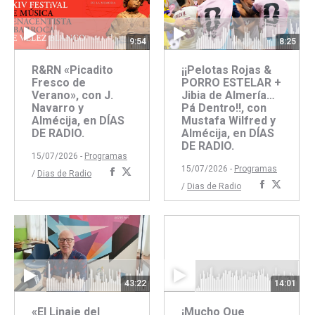
9:54
8:25
R&RN «Picadito
¡¡Pelotas Rojas &
Fresco de
PORRO ESTELAR +
Verano», con J.
Jibia de Almería…
Navarro y
Pá Dentro!!, con
Almécija, en DÍAS
Mustafa Wilfred y
DE RADIO.
Almécija, en DÍAS
DE RADIO.
15/07/2026 -
Programas
15/07/2026 -
Programas
Compartir
Compartir
/
Dias de Radio
Comparti
Compar
/
Dias de Radio
con
con
con
con
Facebook
Twitter
Faceboo
Twitte
43:22
14:01
«El Linaje del
¡Mucho Que