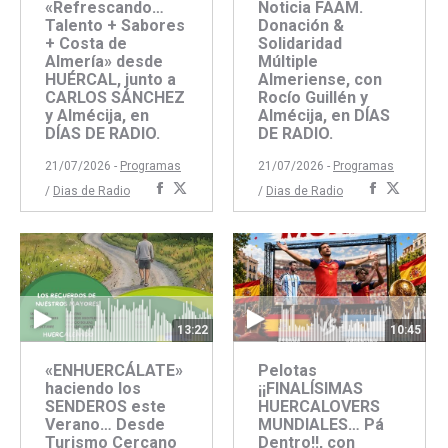
«Refrescando…
Noticia FAAM.
Talento + Sabores
Donación &
+ Costa de
Solidaridad
Almería» desde
Múltiple
HUÉRCAL, junto a
Almeriense, con
CARLOS SÁNCHEZ
Rocío Guillén y
y Almécija, en
Almécija, en DÍAS
DÍAS DE RADIO.
DE RADIO.
21/07/2026 -
Programas
21/07/2026 -
Programas
Compartir
Compartir
Comparti
Compar
/
Dias de Radio
/
Dias de Radio
con
con
con
con
Facebook
Twitter
Faceboo
Twitte
13:22
10:45
«ENHUERCÁLATE»
Pelotas
haciendo los
¡¡FINALÍSIMAS
SENDEROS este
HUERCALOVERS
Verano… Desde
MUNDIALES… Pá
Turismo Cercano
Dentro!!, con