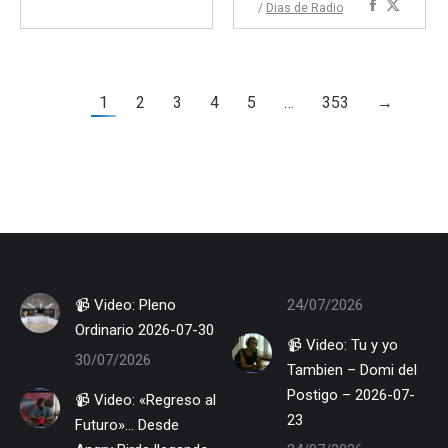
Comparti
Compar
/
Dias de Radio
con
con
con
con
Facebook
Twitter
Faceboo
Twitte
1
2
3
4
5
…
353
→
📹 Video: Pleno
24/07/2026
Ordinario 2026-07-30
📹 Video: Tu y yo
30/07/2026
Tambien – Domi del
Postigo – 2026-07-
📹 Video: «Regreso al
23
Futuro»… Desde