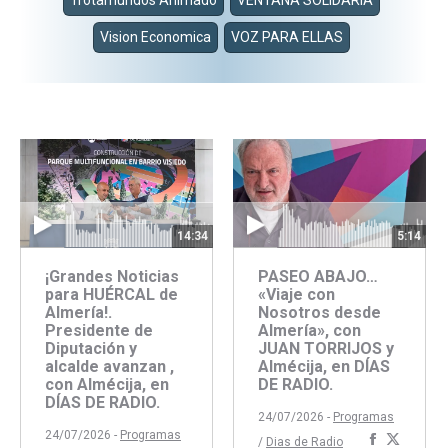
Trotamundos Animado
VENTANA SOLIDARIA
Vision Economica
VOZ PARA ELLAS
14:34
5:14
¡Grandes Noticias
PASEO ABAJO…
para HUÉRCAL de
«Viaje con
Almería!.
Nosotros desde
Presidente de
Almería», con
Diputación y
JUAN TORRIJOS y
alcalde avanzan ,
Almécija, en DÍAS
con Almécija, en
DE RADIO.
DÍAS DE RADIO.
24/07/2026 -
Programas
24/07/2026 -
Programas
Comparti
Compar
/
Dias de Radio