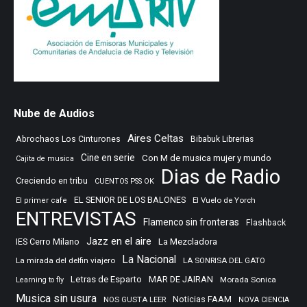
Nube de Audios
Aires Celtas
Abrochaos Los Cinturones
Bibabuk Librerias
Cine en serie
Con M de musica mujer y mundo
Cajita de musica
Dias de Radio
Creciendo en tribu
CUENTOS PSS OK
EL SENIOR DE LOS BALONES
El Vuelo de Yorch
El primer cafe
ENTREVISTAS
Flamenco sin fronteras
Flashback
Jazz en el aire
IES Cerro Milano
La Mezcladora
La Nacional
La mirada del delfin viajero
LA SONRISA DEL GATO
Letras de Esparto
MAR DE JAIRAN
Morada Sonica
Learning to fly
Musica sin usura
Noticias FAAM
NOS GUSTA LEER
NOVA CIENCIA