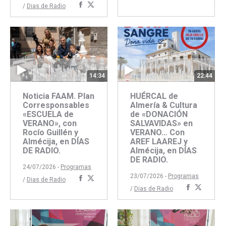
Compartir
Compartir
/
Dias de Radio
con
con
con
con
Faceboo
Twitte
Facebook
Twitter
22:44
14:34
HUÉRCAL de
Noticia FAAM. Plan
Almería & Cultura
Corresponsables
de «DONACIÓN
«ESCUELA de
SALVAVIDAS» en
VERANO», con
VERANO… Con
Rocío Guillén y
AREF LAAREJ y
Almécija, en DÍAS
Almécija, en DÍAS
DE RADIO.
DE RADIO.
24/07/2026 -
Programas
23/07/2026 -
Programas
Compartir
Compartir
/
Dias de Radio
Comparti
Compar
/
Dias de Radio
con
con
con
con
Facebook
Twitter
Faceboo
Twitte