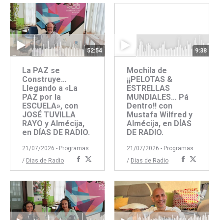
Faceboo
Twitte
52:54
9:38
La PAZ se
Mochila de
Construye…
¡¡PELOTAS &
Llegando a «La
ESTRELLAS
PAZ por la
MUNDIALES… Pá
ESCUELA», con
Dentro!! con
JOSÉ TUVILLA
Mustafa Wilfred y
RAYO y Almécija,
Almécija, en DÍAS
en DÍAS DE RADIO.
DE RADIO.
21/07/2026 -
Programas
21/07/2026 -
Programas
Compartir
Compartir
Comparti
Compar
/
Dias de Radio
/
Dias de Radio
con
con
con
con
Facebook
Twitter
Faceboo
Twitte