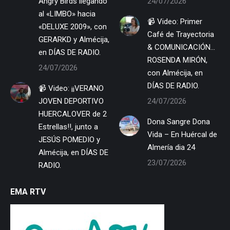
Angry Birds llegando
24/07/2026
al «LIMBO» hacia
📹 Video: Primer
«DELUXE 2009», con
Café de Trayectoria
GERARKD y Almécija,
& COMUNICACIÓN…
en DÍAS DE RADIO.
ROSENDA MIRÓN,
24/07/2026
con Almécija, en
DÍAS DE RADIO.
📹 Video: ¡¡VERANO
JOVEN DEPORTIVO
24/07/2026
HUERCALOVER de 2
Dona Sangre Dona
Estrellas!!, junto a
Vida – En Huércal de
JESÚS POMEDIO y
Almería dia 24
Almécija, en DÍAS DE
23/07/2026
RADIO.
EMA RTV