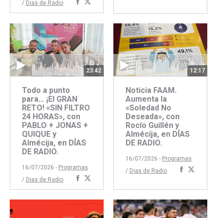
Compartir
Compartir
/
Dias de Radio
con
con
Facebook
Twitter
23:42
12:17
Todo a punto
Noticia FAAM.
para… ¡El GRAN
Aumenta la
RETO! «SIN FILTRO
«Soledad No
24 HORAS», con
Deseada», con
PABLO + JONAS +
Rocío Guillén y
QUIQUE y
Almécija, en DÍAS
Almécija, en DÍAS
DE RADIO.
DE RADIO.
16/07/2026 -
Programas
16/07/2026 -
Programas
Comparti
Compar
/
Dias de Radio
Compartir
Compartir
/
Dias de Radio
con
con
con
con
Faceboo
Twitte
Facebook
Twitter