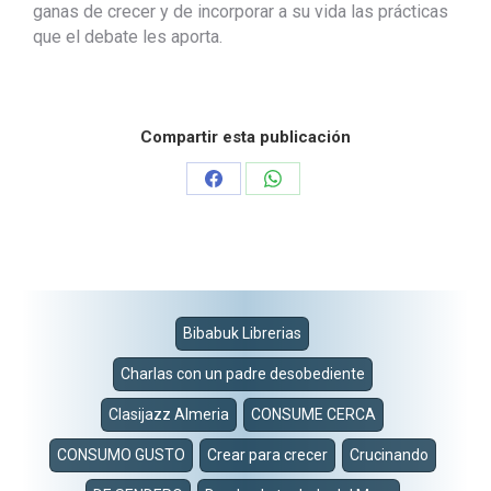
ganas de crecer y de incorporar a su vida las prácticas
que el debate les aporta.
Compartir esta publicación
Share
Share
on
on
Facebook
WhatsApp
Bibabuk Librerias
Charlas con un padre desobediente
Clasijazz Almeria
CONSUME CERCA
CONSUMO GUSTO
Crear para crecer
Crucinando