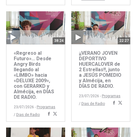
con
con
Facebook
Twitter
Faceboo
Twitte
38:24
22:27
«Regreso al
¡¡VERANO JOVEN
Futuro»… Desde
DEPORTIVO
Angry Birds
HUERCALOVER de
llegando al
2 Estrellas!!, junto
«LIMBO» hacia
a JESÚS POMEDIO
«DELUXE 2009»,
y Almécija, en
con GERARKD y
DÍAS DE RADIO.
Almécija, en DÍAS
23/07/2026 -
Programas
DE RADIO.
Comparti
Compar
/
Dias de Radio
23/07/2026 -
Programas
con
con
Compartir
Compartir
/
Dias de Radio
Faceboo
Twitte
con
con
Facebook
Twitter