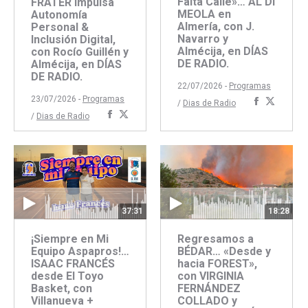
Falta Calle»… AL DI
FRATER impulsa
MEOLA en
Autonomía
Almería, con J.
Personal &
Navarro y
Inclusión Digital,
Almécija, en DÍAS
con Rocío Guillén y
DE RADIO.
Almécija, en DÍAS
DE RADIO.
22/07/2026 -
Programas
23/07/2026 -
Programas
Comparti
Compar
/
Dias de Radio
Compartir
Compartir
/
Dias de Radio
con
con
con
con
Faceboo
Twitte
Facebook
Twitter
37:31
18:28
¡Siempre en Mi
Regresamos a
Equipo Aspapros!…
BÉDAR… «Desde y
ISAAC FRANCÉS
hacia FOREST»,
desde El Toyo
con VIRGINIA
Basket, con
FERNÁNDEZ
Villanueva +
COLLADO y