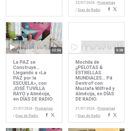
Facebook
Twitter
22/07/2026 -
Programas
Comparti
Compar
/
Dias de Radio
con
con
Faceboo
Twitte
52:54
9:38
La PAZ se
Mochila de
Construye…
¡¡PELOTAS &
Llegando a «La
ESTRELLAS
PAZ por la
MUNDIALES… Pá
ESCUELA», con
Dentro!! con
JOSÉ TUVILLA
Mustafa Wilfred y
RAYO y Almécija,
Almécija, en DÍAS
en DÍAS DE RADIO.
DE RADIO.
21/07/2026 -
Programas
21/07/2026 -
Programas
Compartir
Compartir
Comparti
Compar
/
Dias de Radio
/
Dias de Radio
con
con
con
con
Facebook
Twitter
Faceboo
Twitte