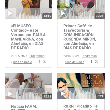
13:19
39:24
«El MUSEO
Primer Café de
Contado» este
Trayectoria &
Verano por PAULA
COMUNICACIÓN…
MANDARINA, con
ROSENDA MIRÓN,
Almécija, en DÍAS
con Almécija, en
DE RADIO.
DÍAS DE RADIO.
23/07/2026 -
Programas
23/07/2026 -
Programas
Compartir
Compartir
Comparti
Compar
/
Dias de Radio
/
Dias de Radio
con
con
con
con
Facebook
Twitter
Faceboo
Twitte
6:21
12:32
R&RN «Picadito Te
Noticia FAAM.