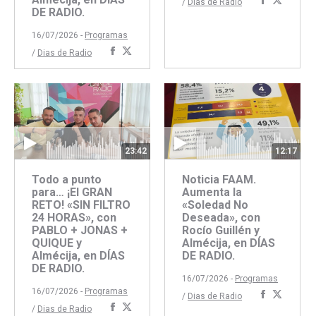
Comparti
Compar
/
Dias de Radio
DE RADIO.
con
con
Faceboo
Twitte
16/07/2026 -
Programas
Compartir
Compartir
/
Dias de Radio
con
con
Facebook
Twitter
23:42
12:17
Todo a punto
Noticia FAAM.
para… ¡El GRAN
Aumenta la
RETO! «SIN FILTRO
«Soledad No
24 HORAS», con
Deseada», con
PABLO + JONAS +
Rocío Guillén y
QUIQUE y
Almécija, en DÍAS
Almécija, en DÍAS
DE RADIO.
DE RADIO.
16/07/2026 -
Programas
16/07/2026 -
Programas
Comparti
Compar
/
Dias de Radio
Compartir
Compartir
/
Dias de Radio
con
con