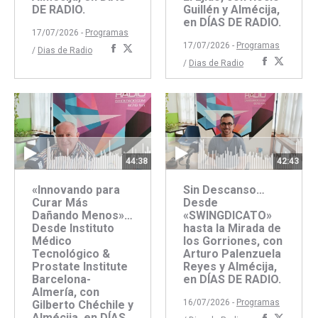
Guillén y Almécija,
DE RADIO.
en DÍAS DE RADIO.
17/07/2026 -
Programas
17/07/2026 -
Programas
Compartir
Compartir
/
Dias de Radio
Comparti
Compar
/
Dias de Radio
con
con
con
con
Facebook
Twitter
Faceboo
Twitte
44:38
42:43
«Innovando para
Sin Descanso…
Curar Más
Desde
Dañando Menos»…
«SWINGDICATO»
Desde Instituto
hasta la Mirada de
Médico
los Gorriones, con
Tecnológico &
Arturo Palenzuela
Prostate Institute
Reyes y Almécija,
Barcelona-
en DÍAS DE RADIO.
Almería, con
16/07/2026 -
Programas
Gilberto Chéchile y
Almécija, en DÍAS