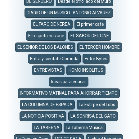
DE SENDERO
Desde el otro lado del Muro
DIARIO DE UN MUSICO- ANTONIO ALVAREZ
EL FARO DE NEREA
El primer cafe
El respeto nos une
EL SABOR DEL CINE
EL SENIOR DE LOS BALONES
EL TERCER HOMBRE
Entra y sientate Comoda
Entre Bytes
ENTREVISTAS
HOMO INSOLITUS
Ideas para educar
INFORMATIVO MATINAL PARA AHORRAR TIEMPO
LA COLUMNA DE ESPADA
La Estirpe del Lobo
LA NOTICIA POSITIVA
LA SONRISA DEL GATO
LA TABERNA
La Taberna Musical