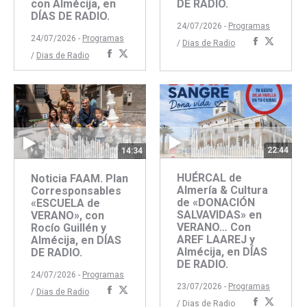
con Almécija, en
DE RADIO.
DÍAS DE RADIO.
24/07/2026 -
Programas
24/07/2026 -
Programas
Comparti
Compar
/
Dias de Radio
Compartir
Compartir
/
Dias de Radio
con
con
con
con
Faceboo
Twitte
Facebook
Twitter
22:44
14:34
HUÉRCAL de
Noticia FAAM. Plan
Almería & Cultura
Corresponsables
de «DONACIÓN
«ESCUELA de
SALVAVIDAS» en
VERANO», con
VERANO… Con
Rocío Guillén y
AREF LAAREJ y
Almécija, en DÍAS
Almécija, en DÍAS
DE RADIO.
DE RADIO.
24/07/2026 -
Programas
23/07/2026 -
Programas
Compartir
Compartir
/
Dias de Radio
Comparti
Compar
/
Dias de Radio
con
con