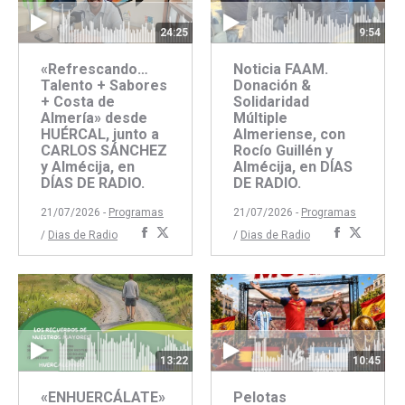
24:25
9:54
«Refrescando…
Noticia FAAM.
Talento + Sabores
Donación &
+ Costa de
Solidaridad
Almería» desde
Múltiple
HUÉRCAL, junto a
Almeriense, con
CARLOS SÁNCHEZ
Rocío Guillén y
y Almécija, en
Almécija, en DÍAS
DÍAS DE RADIO.
DE RADIO.
21/07/2026 -
Programas
21/07/2026 -
Programas
Compartir
Compartir
Comparti
Compar
/
Dias de Radio
/
Dias de Radio
con
con
con
con
Facebook
Twitter
Faceboo
Twitte
13:22
10:45
«ENHUERCÁLATE»
Pelotas