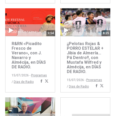
con
con
Faceboo
Twitte
Facebook
Twitter
9:54
8:25
R&RN «Picadito
¡¡Pelotas Rojas &
Fresco de
PORRO ESTELAR +
Verano», con J.
Jibia de Almería…
Navarro y
Pá Dentro!!, con
Almécija, en DÍAS
Mustafa Wilfred y
DE RADIO.
Almécija, en DÍAS
DE RADIO.
15/07/2026 -
Programas
15/07/2026 -
Programas
Compartir
Compartir
/
Dias de Radio
Comparti
Compar
/
Dias de Radio
con
con
con
con
Facebook
Twitter
Faceboo
Twitte