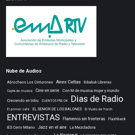
Nube de Audios
Aires Celtas
Abrochaos Los Cinturones
Bibabuk Librerias
Cine en serie
Con M de musica mujer y mundo
Cajita de musica
Dias de Radio
Creciendo en tribu
CUENTOS PSS OK
EL SENIOR DE LOS BALONES
El Vuelo de Yorch
El primer cafe
ENTREVISTAS
Flamenco sin fronteras
Flashback
Jazz en el aire
IES Cerro Milano
La Mezcladora