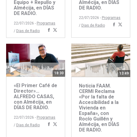
Equipo + Repullo y
Almécija, en DÍAS
Almécija, en DÍAS
DE RADIO.
DE RADIO.
22/07/2026 -
Programas
22/07/2026 -
Programas
Comparti
Compar
/
Dias de Radio
Compartir
Compartir
/
Dias de Radio
con
con
con
con
Faceboo
Twitte
Facebook
Twitter
18:30
13:49
«El Primer Café de
Noticia FAAM.
Director»…
CERMI Reclama
ALFREDO CASAS,
«Por la falta de
con Almécija, en
Accesibilidad a la
DÍAS DE RADIO.
Vivienda en
España», con
22/07/2026 -
Programas
Rocío Guillén y
Almécija, en DÍAS
Compartir
Compartir
/
Dias de Radio
DE RADIO.
con
con