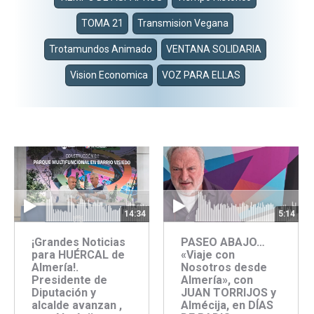
TOMA 21
Transmision Vegana
Trotamundos Animado
VENTANA SOLIDARIA
Vision Economica
VOZ PARA ELLAS
14:34
5:14
¡Grandes Noticias
PASEO ABAJO…
para HUÉRCAL de
«Viaje con
Almería!.
Nosotros desde
Presidente de
Almería», con
Diputación y
JUAN TORRIJOS y
alcalde avanzan ,
Almécija, en DÍAS