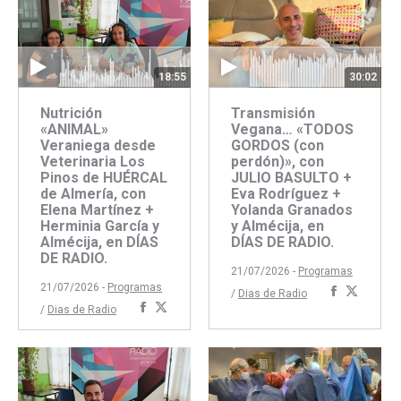
18:55
30:02
Nutrición
Transmisión
«ANIMAL»
Vegana… «TODOS
Veraniega desde
GORDOS (con
Veterinaria Los
perdón)», con
Pinos de HUÉRCAL
JULIO BASULTO +
de Almería, con
Eva Rodríguez +
Elena Martínez +
Yolanda Granados
Herminia García y
y Almécija, en
Almécija, en DÍAS
DÍAS DE RADIO.
DE RADIO.
21/07/2026 -
Programas
21/07/2026 -
Programas
Comparti
Compar
/
Dias de Radio
Compartir
Compartir
/
Dias de Radio
con
con
con
con
Faceboo
Twitte
Facebook
Twitter