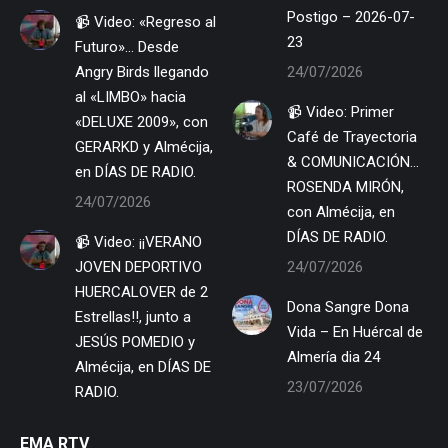
Postigo – 2026-07-
📹 Video: «Regreso al
23
Futuro»… Desde
Angry Birds llegando
24/07/2026
al «LIMBO» hacia
📹 Video: Primer
«DELUXE 2009», con
Café de Trayectoria
GERARKD y Almécija,
& COMUNICACIÓN…
en DÍAS DE RADIO.
ROSENDA MIRÓN,
24/07/2026
con Almécija, en
DÍAS DE RADIO.
📹 Video: ¡¡VERANO
JOVEN DEPORTIVO
24/07/2026
HUERCALOVER de 2
Dona Sangre Dona
Estrellas!!, junto a
Vida – En Huércal de
JESÚS POMEDIO y
Almería dia 24
Almécija, en DÍAS DE
23/07/2026
RADIO.
EMA RTV