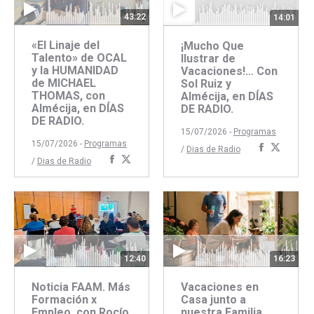
43:22
14:01
«El Linaje del
¡Mucho Que
Talento» de OCAL
Ilustrar de
y la HUMANIDAD
Vacaciones!… Con
de MICHAEL
Sol Ruiz y
THOMAS, con
Almécija, en DÍAS
Almécija, en DÍAS
DE RADIO.
DE RADIO.
15/07/2026 -
Programas
15/07/2026 -
Programas
Comparti
Compar
/
Dias de Radio
Compartir
Compartir
/
Dias de Radio
con
con
con
con
Faceboo
Twitte
Facebook
Twitter
12:40
16:23
Noticia FAAM. Más
Vacaciones en
Formación x
Casa junto a
Empleo, con Rocío
nuestra Familia