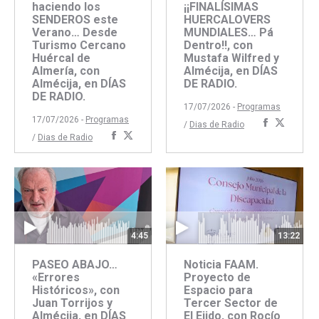
haciendo los
¡¡FINALÍSIMAS
SENDEROS este
HUERCALOVERS
Verano… Desde
MUNDIALES… Pá
Turismo Cercano
Dentro!!, con
Huércal de
Mustafa Wilfred y
Almería, con
Almécija, en DÍAS
Almécija, en DÍAS
DE RADIO.
DE RADIO.
17/07/2026 -
Programas
17/07/2026 -
Programas
Comparti
Compar
/
Dias de Radio
Compartir
Compartir
/
Dias de Radio
con
con
con
con
Faceboo
Twitte
Facebook
Twitter
13:22
4:45
Noticia FAAM.
PASEO ABAJO…
Proyecto de
«Errores
Espacio para
Históricos», con
Tercer Sector de
Juan Torrijos y
El Ejido, con Rocío
Almécija, en DÍAS