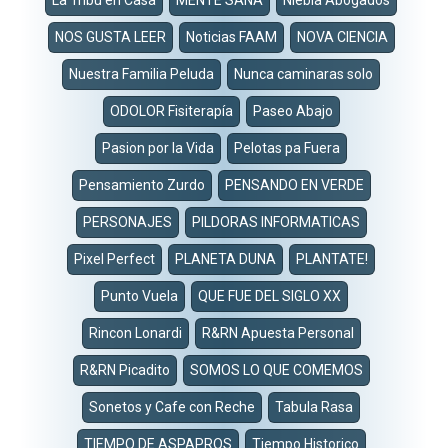
La Tribu en Casa
MENTE SANA
Niebla Abogados
NOS GUSTA LEER
Noticias FAAM
NOVA CIENCIA
Nuestra Familia Peluda
Nunca caminaras solo
ODOLOR Fisiterapía
Paseo Abajo
Pasion por la Vida
Pelotas pa Fuera
Pensamiento Zurdo
PENSANDO EN VERDE
PERSONAJES
PILDORAS INFORMATICAS
Pixel Perfect
PLANETA DUNA
PLANTATE!
Punto Vuela
QUE FUE DEL SIGLO XX
Rincon Lonardi
R&RN Apuesta Personal
R&RN Picadito
SOMOS LO QUE COMEMOS
Sonetos y Cafe con Reche
Tabula Rasa
TIEMPO DE ASPAPROS
Tiempo Historico