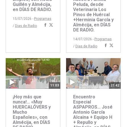
Guillén y Almécija,
Peluda, desde
en DÍAS DE RADIO.
Veterinaria Los
Pinos de Huércal
15/07/2026 -
Programas
+Herminia García y
Almécija, en DÍAS
Compartir
Compartir
/
Dias de Radio
DE RADIO.
con
con
Facebook
Twitter
14/07/2026 -
Programas
Comparti
Compar
/
Dias de Radio
con
con
Faceboo
Twitte
11:03
31:42
¡Hoy más que
Encuentro
nunca!… «Muy
Especial
HUERCALÓVERS y
ASPAPROS… José
Mucho
Antonio García
Españoles», con
Alcaina + Equipo H
Almécija, en DÍAS
+ Repullo y