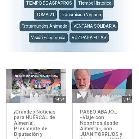
TIEMPO DE ASPAPROS
Tiempo Historico
TOMA 21
Transmision Vegana
Trotamundos Animado
VENTANA SOLIDARIA
Vision Economica
VOZ PARA ELLAS
14:34
5:14
¡Grandes Noticias
PASEO ABAJO…
para HUÉRCAL de
«Viaje con
Almería!.
Nosotros desde
Presidente de
Almería», con
Diputación y
JUAN TORRIJOS y