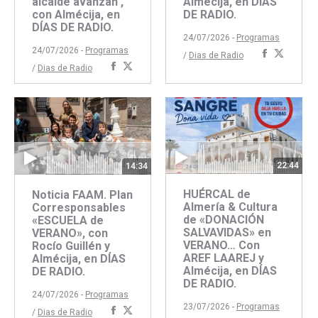
alcalde avanzan ,
Almécija, en DÍAS
con Almécija, en
DE RADIO.
DÍAS DE RADIO.
24/07/2026 -
Programas
24/07/2026 -
Programas
Comparti
Compar
/
Dias de Radio
Compartir
Compartir
/
Dias de Radio
con
con
con
con
Faceboo
Twitte
Facebook
Twitter
22:44
14:34
HUÉRCAL de
Noticia FAAM. Plan
Almería & Cultura
Corresponsables
de «DONACIÓN
«ESCUELA de
SALVAVIDAS» en
VERANO», con
VERANO… Con
Rocío Guillén y
AREF LAAREJ y
Almécija, en DÍAS
Almécija, en DÍAS
DE RADIO.
DE RADIO.
24/07/2026 -
Programas
23/07/2026 -
Programas
Compartir
Compartir
/
Dias de Radio