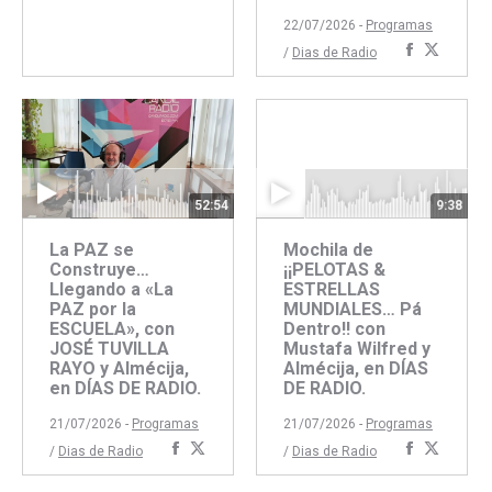
Facebook
Twitter
22/07/2026 -
Programas
Comparti
Compar
/
Dias de Radio
con
con
Faceboo
Twitte
52:54
9:38
La PAZ se
Mochila de
Construye…
¡¡PELOTAS &
Llegando a «La
ESTRELLAS
PAZ por la
MUNDIALES… Pá
ESCUELA», con
Dentro!! con
JOSÉ TUVILLA
Mustafa Wilfred y
RAYO y Almécija,
Almécija, en DÍAS
en DÍAS DE RADIO.
DE RADIO.
21/07/2026 -
Programas
21/07/2026 -
Programas
Compartir
Compartir
Comparti
Compar
/
Dias de Radio
/
Dias de Radio
con
con
con
con