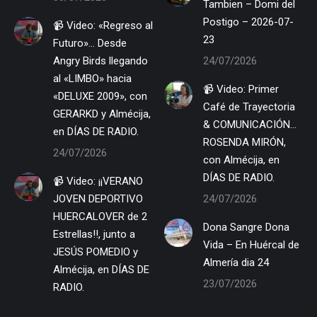
Tambien – Domi del
Postigo – 2026-07-
📹 Video: «Regreso al
23
Futuro»… Desde
Angry Birds llegando
24/07/2026
al «LIMBO» hacia
📹 Video: Primer
«DELUXE 2009», con
Café de Trayectoria
GERARKD y Almécija,
& COMUNICACIÓN…
en DÍAS DE RADIO.
ROSENDA MIRÓN,
24/07/2026
con Almécija, en
DÍAS DE RADIO.
📹 Video: ¡¡VERANO
JOVEN DEPORTIVO
24/07/2026
HUERCALOVER de 2
Dona Sangre Dona
Estrellas!!, junto a
Vida – En Huércal de
JESÚS POMEDIO y
Almería dia 24
Almécija, en DÍAS DE
23/07/2026
RADIO.