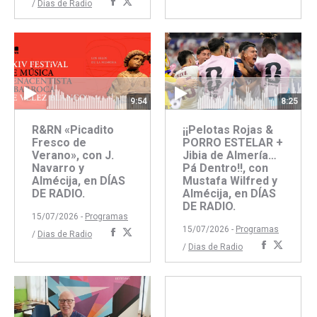
Compartir
Compartir
/
Dias de Radio
con
con
con
con
Faceboo
Twitte
Facebook
Twitter
9:54
8:25
R&RN «Picadito
¡¡Pelotas Rojas &
Fresco de
PORRO ESTELAR +
Verano», con J.
Jibia de Almería…
Navarro y
Pá Dentro!!, con
Almécija, en DÍAS
Mustafa Wilfred y
DE RADIO.
Almécija, en DÍAS
DE RADIO.
15/07/2026 -
Programas
15/07/2026 -
Programas
Compartir
Compartir
/
Dias de Radio
Comparti
Compar
/
Dias de Radio
con
con
con
con
Facebook
Twitter
Faceboo
Twitte