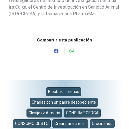
investigadores del Instituto de Investigación del Sida
IrsiCaixa, el Centro de Investigación en Sanidad Animal
(IRTA-CReSA) y la farmacéutica PharmaMar.
Compartir esta publicación
Share
Share
on
on
Facebook
WhatsApp
Bibabuk Librerias
Charlas con un padre desobediente
Clasijazz Almeria
CONSUME CERCA
CONSUMO GUSTO
Crear para crecer
Crucinando