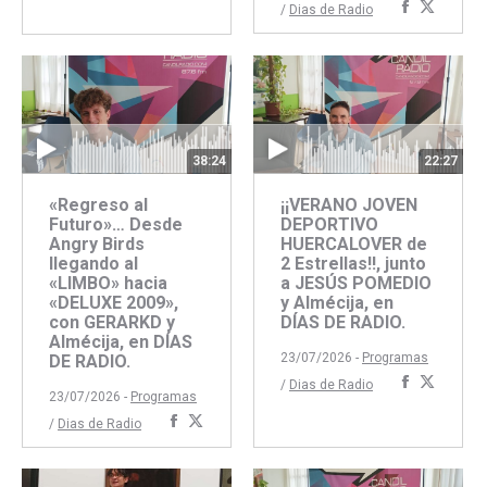
Comparti
Compar
/
Dias de Radio
con
con
con
con
Facebook
Twitter
Faceboo
Twitte
38:24
22:27
«Regreso al
¡¡VERANO JOVEN
Futuro»… Desde
DEPORTIVO
Angry Birds
HUERCALOVER de
llegando al
2 Estrellas!!, junto
«LIMBO» hacia
a JESÚS POMEDIO
«DELUXE 2009»,
y Almécija, en
con GERARKD y
DÍAS DE RADIO.
Almécija, en DÍAS
23/07/2026 -
Programas
DE RADIO.
Comparti
Compar
/
Dias de Radio
23/07/2026 -
Programas
con
con
Compartir
Compartir
/
Dias de Radio
Faceboo
Twitte
con
con
Facebook
Twitter