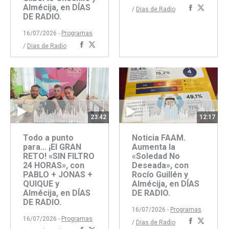
Almécija, en DÍAS
Comparti
Compar
/
Dias de Radio
DE RADIO.
con
con
Faceboo
Twitte
16/07/2026 -
Programas
Compartir
Compartir
/
Dias de Radio
con
con
Facebook
Twitter
23:42
12:17
Todo a punto
Noticia FAAM.
para… ¡El GRAN
Aumenta la
RETO! «SIN FILTRO
«Soledad No
24 HORAS», con
Deseada», con
PABLO + JONAS +
Rocío Guillén y
QUIQUE y
Almécija, en DÍAS
Almécija, en DÍAS
DE RADIO.
DE RADIO.
16/07/2026 -
Programas
16/07/2026 -
Programas
Comparti
Compar
/
Dias de Radio