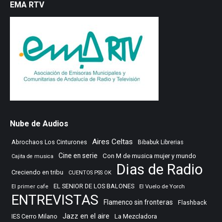
EMA RTV
Nube de Audios
Aires Celtas
Abrochaos Los Cinturones
Bibabuk Librerias
Cine en serie
Con M de musica mujer y mundo
Cajita de musica
Dias de Radio
Creciendo en tribu
CUENTOS PSS OK
EL SENIOR DE LOS BALONES
El Vuelo de Yorch
El primer cafe
ENTREVISTAS
Flamenco sin fronteras
Flashback
Jazz en el aire
IES Cerro Milano
La Mezcladora