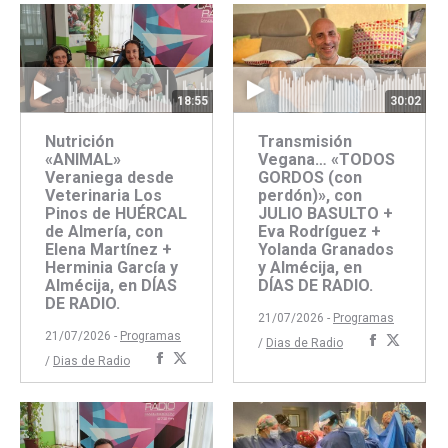
Facebook
Twitter
Faceboo
Twitte
18:55
30:02
Nutrición
Transmisión
«ANIMAL»
Vegana… «TODOS
Veraniega desde
GORDOS (con
Veterinaria Los
perdón)», con
Pinos de HUÉRCAL
JULIO BASULTO +
de Almería, con
Eva Rodríguez +
Elena Martínez +
Yolanda Granados
Herminia García y
y Almécija, en
Almécija, en DÍAS
DÍAS DE RADIO.
DE RADIO.
21/07/2026 -
Programas
21/07/2026 -
Programas
Comparti
Compar
/
Dias de Radio
Compartir
Compartir
/
Dias de Radio
con
con
con
con
Faceboo
Twitte
Facebook
Twitter