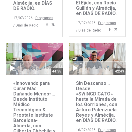
El Ejido, con Rocío
Almécija, en DÍAS
Guillén y Almécija,
DE RADIO.
en DÍAS DE RADIO.
17/07/2026 -
Programas
17/07/2026 -
Programas
Compartir
Compartir
/
Dias de Radio
Comparti
Compar
/
Dias de Radio
con
con
con
con
Facebook
Twitter
Faceboo
Twitte
44:38
42:43
«Innovando para
Sin Descanso…
Curar Más
Desde
Dañando Menos»…
«SWINGDICATO»
Desde Instituto
hasta la Mirada de
Médico
los Gorriones, con
Tecnológico &
Arturo Palenzuela
Prostate Institute
Reyes y Almécija,
Barcelona-
en DÍAS DE RADIO.
Almería, con
16/07/2026 -
Programas
Gilberto Chéchile y