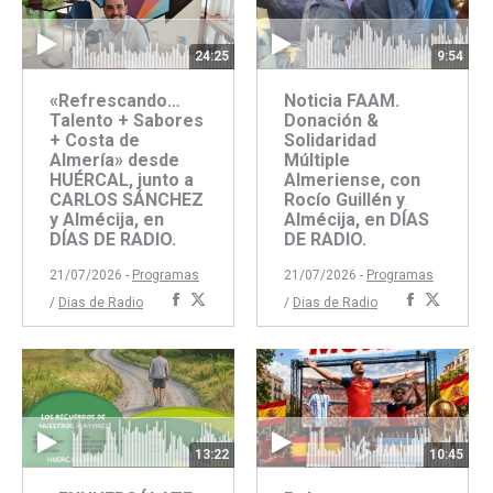
24:25
9:54
«Refrescando…
Noticia FAAM.
Talento + Sabores
Donación &
+ Costa de
Solidaridad
Almería» desde
Múltiple
HUÉRCAL, junto a
Almeriense, con
CARLOS SÁNCHEZ
Rocío Guillén y
y Almécija, en
Almécija, en DÍAS
DÍAS DE RADIO.
DE RADIO.
21/07/2026 -
Programas
21/07/2026 -
Programas
Compartir
Compartir
Comparti
Compar
/
Dias de Radio
/
Dias de Radio
con
con
con
con
Facebook
Twitter
Faceboo
Twitte
13:22
10:45