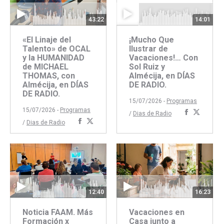
43:22
14:01
«El Linaje del
¡Mucho Que
Talento» de OCAL
Ilustrar de
y la HUMANIDAD
Vacaciones!… Con
de MICHAEL
Sol Ruiz y
THOMAS, con
Almécija, en DÍAS
Almécija, en DÍAS
DE RADIO.
DE RADIO.
15/07/2026 -
Programas
15/07/2026 -
Programas
Comparti
Compar
/
Dias de Radio
Compartir
Compartir
/
Dias de Radio
con
con
con
con
Faceboo
Twitte
Facebook
Twitter
12:40
16:23
Noticia FAAM. Más
Vacaciones en
Formación x
Casa junto a