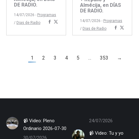
DE RADIO.
Almécija, en DÍAS
DE RADIO.
14/07/2026 -
Programas
14/07/2026 -
Programas
Compartir
Compartir
/
Dias de Radio
Comparti
Compar
/
Dias de Radio
con
con
con
con
Facebook
Twitter
Faceboo
Twitte
1
2
3
4
5
…
353
→
📹 Video: Pleno
24/07/2026
Ordinario 2026-07-30
📹 Video: Tu y yo
30/07/2026