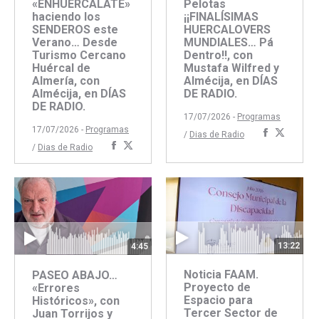
«ENHUERCÁLATE»
Pelotas
haciendo los
¡¡FINALÍSIMAS
SENDEROS este
HUERCALOVERS
Verano… Desde
MUNDIALES… Pá
Turismo Cercano
Dentro!!, con
Huércal de
Mustafa Wilfred y
Almería, con
Almécija, en DÍAS
Almécija, en DÍAS
DE RADIO.
DE RADIO.
17/07/2026 -
Programas
17/07/2026 -
Programas
Comparti
Compar
/
Dias de Radio
Compartir
Compartir
/
Dias de Radio
con
con
con
con
Faceboo
Twitte
Facebook
Twitter
13:22
4:45
Noticia FAAM.
PASEO ABAJO…
Proyecto de
«Errores
Espacio para
Históricos», con
Tercer Sector de
Juan Torrijos y