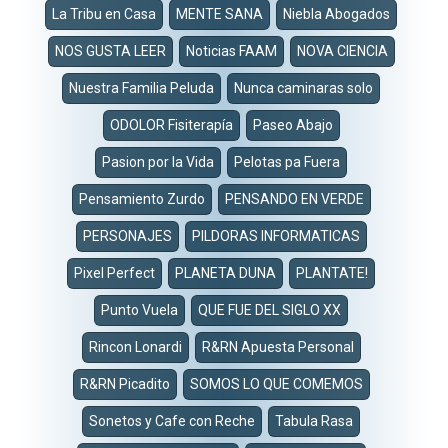
La Tribu en Casa
MENTE SANA
Niebla Abogados
NOS GUSTA LEER
Noticias FAAM
NOVA CIENCIA
Nuestra Familia Peluda
Nunca caminaras solo
ODOLOR Fisiterapía
Paseo Abajo
Pasion por la Vida
Pelotas pa Fuera
Pensamiento Zurdo
PENSANDO EN VERDE
PERSONAJES
PILDORAS INFORMATICAS
Pixel Perfect
PLANETA DUNA
PLANTATE!
Punto Vuela
QUE FUE DEL SIGLO XX
Rincon Lonardi
R&RN Apuesta Personal
R&RN Picadito
SOMOS LO QUE COMEMOS
Sonetos y Cafe con Reche
Tabula Rasa