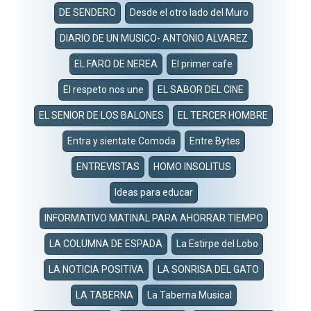
DE SENDERO
Desde el otro lado del Muro
DIARIO DE UN MUSICO- ANTONIO ALVAREZ
EL FARO DE NEREA
El primer cafe
El respeto nos une
EL SABOR DEL CINE
EL SENIOR DE LOS BALONES
EL TERCER HOMBRE
Entra y sientate Comoda
Entre Bytes
ENTREVISTAS
HOMO INSOLITUS
Ideas para educar
INFORMATIVO MATINAL PARA AHORRAR TIEMPO
LA COLUMNA DE ESPADA
La Estirpe del Lobo
LA NOTICIA POSITIVA
LA SONRISA DEL GATO
LA TABERNA
La Taberna Musical