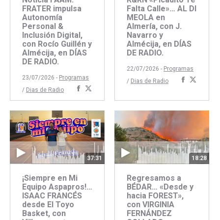
Falta Calle»… AL DI
FRATER impulsa
MEOLA en
Autonomía
Almería, con J.
Personal &
Navarro y
Inclusión Digital,
Almécija, en DÍAS
con Rocío Guillén y
DE RADIO.
Almécija, en DÍAS
DE RADIO.
22/07/2026 -
Programas
23/07/2026 -
Programas
Comparti
Compar
/
Dias de Radio
Compartir
Compartir
/
Dias de Radio
con
con
con
con
Faceboo
Twitte
Facebook
Twitter
37:31
18:28
¡Siempre en Mi
Regresamos a
Equipo Aspapros!…
BÉDAR… «Desde y
ISAAC FRANCÉS
hacia FOREST»,
desde El Toyo
con VIRGINIA
Basket, con
FERNÁNDEZ