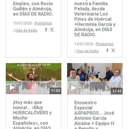
Empleo, con Rocío
nuestra Familia
Guillén y Almécija,
Peluda, desde
en DÍAS DE RADIO.
Veterinaria Los
Pinos de Huércal
15/07/2026 -
Programas
+Herminia García y
Almécija, en DÍAS
Compartir
Compartir
/
Dias de Radio
DE RADIO.
con
con
Facebook
Twitter
14/07/2026 -
Programas
Comparti
Compar
/
Dias de Radio
con
con
Faceboo
Twitte
11:03
31:42
¡Hoy más que
Encuentro
nunca!… «Muy
Especial
HUERCALÓVERS y
ASPAPROS… José
Mucho
Antonio García
Españoles», con
Alcaina + Equipo H
Almécija, en DÍAS
+ Repullo y