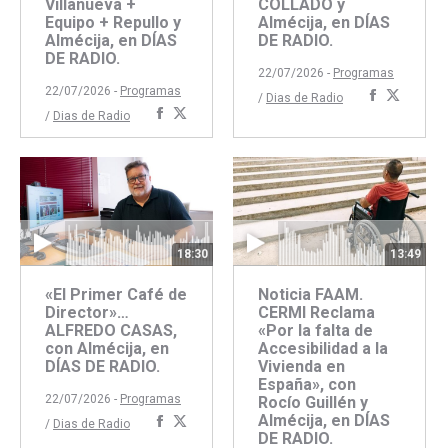
Villanueva +
COLLADO y
Equipo + Repullo y
Almécija, en DÍAS
Almécija, en DÍAS
DE RADIO.
DE RADIO.
22/07/2026 -
Programas
22/07/2026 -
Programas
Comparti
Compar
/
Dias de Radio
Compartir
Compartir
/
Dias de Radio
con
con
con
con
Faceboo
Twitte
Facebook
Twitter
18:30
13:49
«El Primer Café de
Noticia FAAM.
Director»…
CERMI Reclama
ALFREDO CASAS,
«Por la falta de
con Almécija, en
Accesibilidad a la
DÍAS DE RADIO.
Vivienda en
España», con
22/07/2026 -
Programas
Rocío Guillén y
Almécija, en DÍAS
Compartir
Compartir
/
Dias de Radio
DE RADIO.
con
con