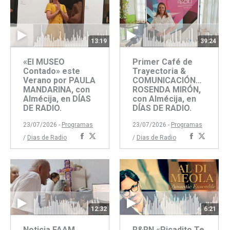
13:19
39:24
«El MUSEO
Primer Café de
Contado» este
Trayectoria &
Verano por PAULA
COMUNICACIÓN…
MANDARINA, con
ROSENDA MIRÓN,
Almécija, en DÍAS
con Almécija, en
DE RADIO.
DÍAS DE RADIO.
23/07/2026 -
Programas
23/07/2026 -
Programas
Compartir
Compartir
Comparti
Compar
/
Dias de Radio
/
Dias de Radio
con
con
con
con
Facebook
Twitter
Faceboo
Twitte
6:21
12:32
R&RN «Picadito Te
Noticia FAAM.