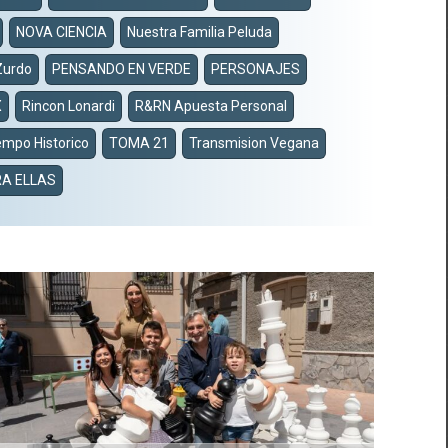
NOVA CIENCIA
Nuestra Familia Peluda
Zurdo
PENSANDO EN VERDE
PERSONAJES
X
Rincon Lonardi
R&RN Apuesta Personal
empo Historico
TOMA 21
Transmision Vegana
A ELLAS