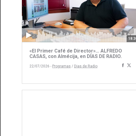
18:3
«El Primer Café de Director»… ALFREDO
CASAS, con Almécija, en DÍAS DE RADIO.
Comp
C
22/07/2026 -
Programas
/
Dias de Radio
con
c
Face
Tw