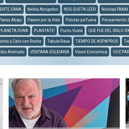
ENTE SANA
Niebla Abogados
NOS GUSTA LEER
Noticias FAAM
Paseo Abajo
Pasion por la Vida
Pelotas pa Fuera
Pensamiento 
PLANETA DUNA
PLANTATE!
Punto Vuela
QUE FUE DEL SIGLO X
etos y Cafe con Reche
Tabula Rasa
TIEMPO DE ASPAPROS
Ti
dos Animado
VENTANA SOLIDARIA
Vision Economica
VOZ PAR