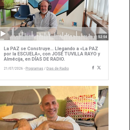
52:54
La PAZ se Construye… Llegando a «La PAZ
por la ESCUELA», con JOSÉ TUVILLA RAYO y
Almécija, en DÍAS DE RADIO.
Compartir
Compartir
21/07/2026 -
Programas
/
Dias de Radio
ir
con
con
Facebook
Twitter