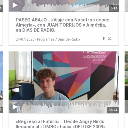
4
5:14
PASEO ABAJO… «Viaje con Nosotros desde
Almería», con JUAN TORRIJOS y Almécija,
en DÍAS DE RADIO.
artir
ompartir
Compartir
Compart
24/07/2026 -
Programas
/
Dias de Radio
on
con
con
book
itter
Facebook
Twitter
4
38:24
«Regreso al Futuro»… Desde Angry Birds
llegando al «LIMBO» hacia «DELUXE 2009»,