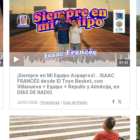
1
37:31
¡Siempre en Mi Equipo Aspapros!… ISAAC
FRANCÉS desde El Toyo Basket, con
Villanueva + Equipo + Repullo y Almécija, en
DÍAS DE RADIO.
artir
ompartir
Compartir
Compart
22/07/2026 -
Programas
/
Dias de Radio
on
con
con
book
itter
Facebook
Twitter