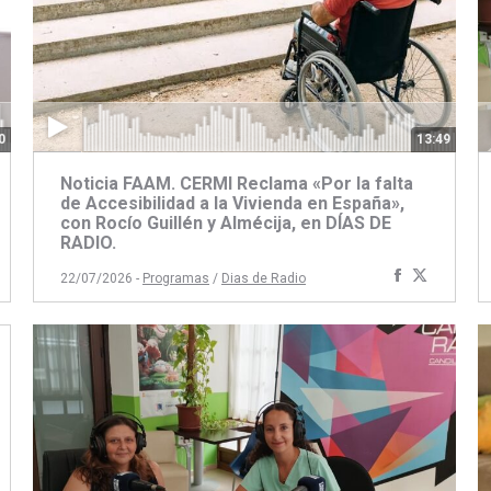
0
13:49
Noticia FAAM. CERMI Reclama «Por la falta
de Accesibilidad a la Vivienda en España»,
con Rocío Guillén y Almécija, en DÍAS DE
artir
ompartir
RADIO.
on
Compartir
Compart
22/07/2026 -
Programas
/
Dias de Radio
book
itter
con
con
Facebook
Twitter