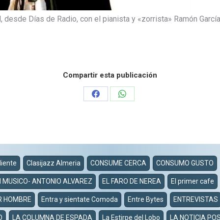
, desde Días de Radio, con el pianista y «zorrista» Ramón García 
Compartir esta publicación
Share
Share
on
on
Facebook
WhatsApp
diente
Clasijazz Almeria
CONSUME CERCA
CONSUMO GUSTO
N MUSICO- ANTONIO ALVAREZ
EL FARO DE NEREA
El primer cafe
R HOMBRE
Entra y sientate Comoda
Entre Bytes
ENTREVISTAS
O
LA COLUMNA DE ESPADA
La Estirpe del Lobo
LA NOTICIA POS