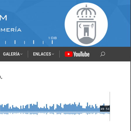
GALERÍA
ENLACES
‎‎‎‏‏‎ ‎
Search:
.
49:53