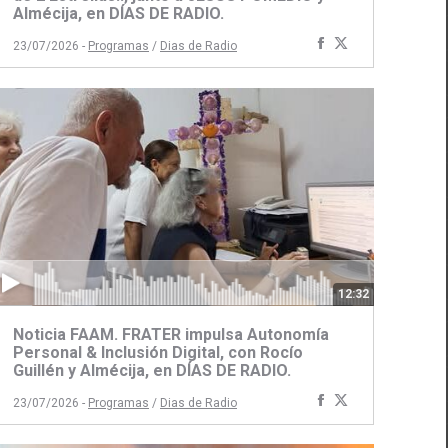
Almécija, en DÍAS DE RADIO.
ir
Compartir
Compartir
23/07/2026 -
Programas
/
Dias de Radio
con
con
Facebook
Twitter
12:32
Noticia FAAM. FRATER impulsa Autonomía
Personal & Inclusión Digital, con Rocío
Guillén y Almécija, en DÍAS DE RADIO.
ir
Compartir
Compartir
23/07/2026 -
Programas
/
Dias de Radio
con
con
Facebook
Twitter