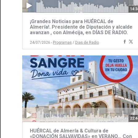
14:3
¡Grandes Noticias para HUÉRCAL de
Almería!. Presidente de Diputación y alcalde
avanzan , con Almécija, en DÍAS DE RADIO.
Comp
C
24/07/2026 -
Programas
/
Dias de Radio
con
c
Face
Tw
22:4
HUÉRCAL de Almería & Cultura de
«DONACIÓN SALVAVIDAS» en VERANO… Con