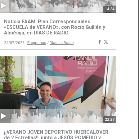
14:34
Noticia FAAM. Plan Corresponsables
«ESCUELA de VERANO», con Rocío Guillén y
Almécija, en DÍAS DE RADIO.
ir
Compartir
Compartir
24/07/2026 -
Programas
/
Dias de Radio
con
con
Facebook
Twitter
22:27
¡¡VERANO JOVEN DEPORTIVO HUERCALOVER
de 2 Estrellas!!, junto a JESÚS POMEDIO y