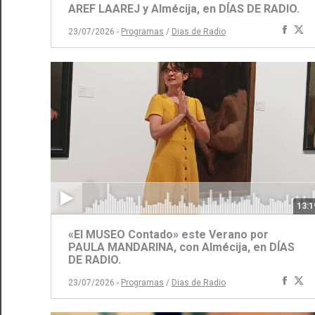
AREF LAAREJ y Almécija, en DÍAS DE RADIO.
Comp
C
23/07/2026 -
Programas
/
Dias de Radio
con
c
Face
Tw
13:1
«El MUSEO Contado» este Verano por
PAULA MANDARINA, con Almécija, en DÍAS
DE RADIO.
Comp
C
23/07/2026 -
Programas
/
Dias de Radio
con
c
Face
Tw