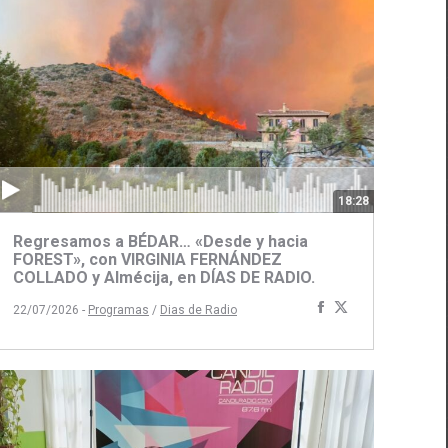
18:28
Regresamos a BÉDAR… «Desde y hacia
FOREST», con VIRGINIA FERNÁNDEZ
COLLADO y Almécija, en DÍAS DE RADIO.
Compartir
Compartir
22/07/2026 -
Programas
/
Dias de Radio
ir
con
con
Facebook
Twitter