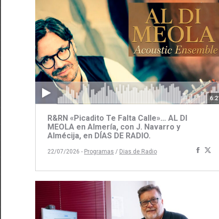
6:2
R&RN «Picadito Te Falta Calle»… AL DI
MEOLA en Almería, con J. Navarro y
Almécija, en DÍAS DE RADIO.
Comp
C
22/07/2026 -
Programas
/
Dias de Radio
con
c
Face
Tw