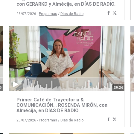
con GERARKD y Almécija, en DÍAS DE RADIO.
artir
ompartir
Compartir
Compart
23/07/2026 -
Programas
/
Dias de Radio
on
con
con
book
itter
Facebook
Twitter
9
39:24
Primer Café de Trayectoria &
COMUNICACIÓN… ROSENDA MIRÓN, con
Almécija, en DÍAS DE RADIO.
artir
ompartir
Compartir
Compart
23/07/2026 -
Programas
/
Dias de Radio
on
con
con
book
itter
Facebook
Twitter