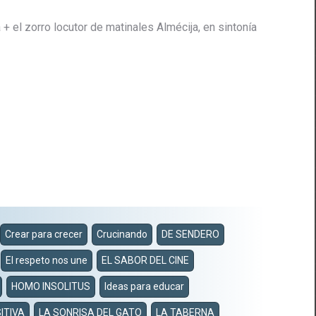
+ el zorro locutor de matinales Almécija, en sintonía
Crear para crecer
Crucinando
DE SENDERO
El respeto nos une
EL SABOR DEL CINE
HOMO INSOLITUS
Ideas para educar
ITIVA
LA SONRISA DEL GATO
LA TABERNA